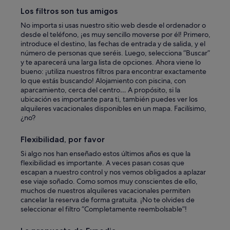
c
Los filtros son tus amigos
e
No importa si usas nuestro sitio web desde el ordenador o
l
desde el teléfono, ¡es muy sencillo moverse por él! Primero,
e
introduce el destino, las fechas de entrada y de salida, y el
n
número de personas que seréis. Luego, selecciona “Buscar”
t
y te aparecerá una larga lista de opciones. Ahora viene lo
e
bueno: ¡utiliza nuestros filtros para encontrar exactamente
.
lo que estás buscando! Alojamiento con piscina, con
"
aparcamiento, cerca del centro… A propósito, si la
ubicación es importante para ti, también puedes ver los
alquileres vacacionales disponibles en un mapa. Facilísimo,
¿no?
Flexibilidad, por favor
Si algo nos han enseñado estos últimos años es que la
flexibilidad es importante. A veces pasan cosas que
escapan a nuestro control y nos vemos obligados a aplazar
ese viaje soñado. Como somos muy conscientes de ello,
muchos de nuestros alquileres vacacionales permiten
cancelar la reserva de forma gratuita. ¡No te olvides de
seleccionar el filtro “Completamente reembolsable”!