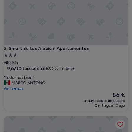
a
u
b
i
c
a
c
i
ó
Smart Suites Albaicin Apartamentos
2. Smart Suites Albaicin Apartamentos
n
Alojamiento
e
de
Albaicín
s
3.0 estrellas
9.6
9,6/10
Excepcional
(606 comentarios)
m
sobre
u
"
"Todo muy bien."
10,
y
T
MARCO ANTONO
Excepcional,
b
o
Ver menos
(606 comentarios)
u
d
El
86 €
e
o
precio
n
incluye tasas e impuestos
m
actual
Del 9 ago al 10 ago
a
u
es
,
y
de
l
Nest Flats Plaza del Carmen
b
86 €
a
i
s
e