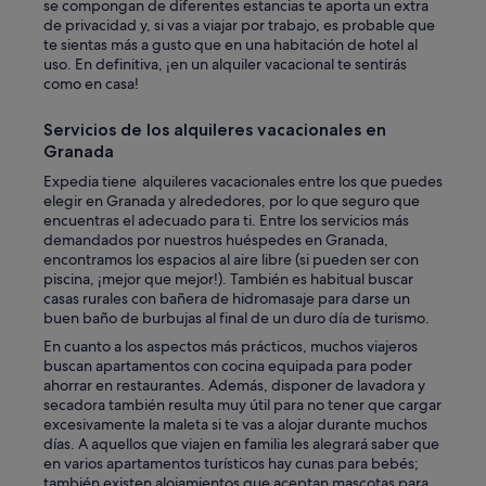
se compongan de diferentes estancias te aporta un extra
á
de privacidad y, si vas a viajar por trabajo, es probable que
s
te sientas más a gusto que en una habitación de hotel al
l
uso. En definitiva, ¡en un alquiler vacacional te sentirás
a
como en casa!
t
i
Servicios de los alquileres vacacionales en
n
a
Granada
d
Expedia tiene alquileres vacacionales entre los que puedes
e
elegir en Granada y alrededores, por lo que seguro que
h
encuentras el adecuado para ti. Entre los servicios más
i
demandados por nuestros huéspedes en Granada,
d
encontramos los espacios al aire libre (si pueden ser con
r
piscina, ¡mejor que mejor!). También es habitual buscar
o
casas rurales con bañera de hidromasaje para darse un
m
buen baño de burbujas al final de un duro día de turismo.
a
s
En cuanto a los aspectos más prácticos, muchos viajeros
a
buscan apartamentos con cocina equipada para poder
j
ahorrar en restaurantes. Además, disponer de lavadora y
e
secadora también resulta muy útil para no tener que cargar
n
excesivamente la maleta si te vas a alojar durante muchos
o
días. A aquellos que viajen en familia les alegrará saber que
f
en varios apartamentos turísticos hay cunas para bebés;
u
también existen alojamientos que aceptan mascotas para