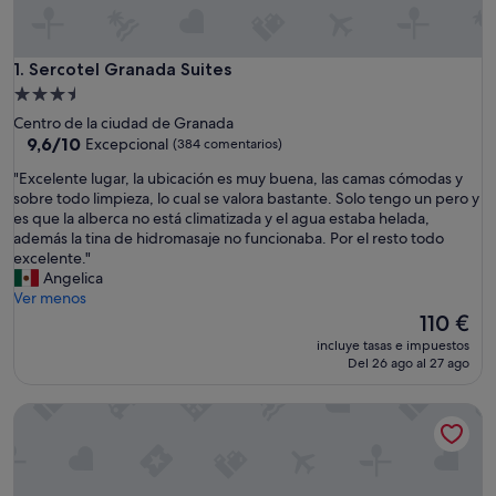
Sercotel Granada Suites
1. Sercotel Granada Suites
Alojamiento
de
Centro de la ciudad de Granada
3.5 estrellas
9.6
9,6/10
Excepcional
(384 comentarios)
sobre
"
"Excelente lugar, la ubicación es muy buena, las camas cómodas y
10,
E
sobre todo limpieza, lo cual se valora bastante. Solo tengo un pero y
Excepcional,
x
es que la alberca no está climatizada y el agua estaba helada,
(384 comentarios)
c
además la tina de hidromasaje no funcionaba. Por el resto todo
e
excelente."
l
Angelica
e
Ver menos
n
El
110 €
t
precio
incluye tasas e impuestos
e
actual
Del 26 ago al 27 ago
l
es
u
de
Smart Suites Albaicin Apartamentos
g
110 €
a
r
,
l