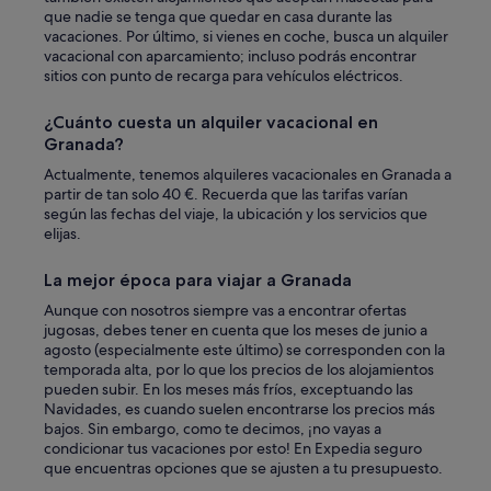
n
que nadie se tenga que quedar en casa durante las
c
vacaciones. Por último, si vienes en coche, busca un alquiler
i
vacacional con aparcamiento; incluso podrás encontrar
o
sitios con punto de recarga para vehículos eléctricos.
n
a
¿Cuánto cuesta un alquiler vacacional en
b
Granada?
a
.
Actualmente, tenemos alquileres vacacionales en Granada a
P
partir de tan solo 40 €. Recuerda que las tarifas varían
o
según las fechas del viaje, la ubicación y los servicios que
r
elijas.
e
l
La mejor época para viajar a Granada
r
Aunque con nosotros siempre vas a encontrar ofertas
e
jugosas, debes tener en cuenta que los meses de junio a
s
agosto (especialmente este último) se corresponden con la
t
temporada alta, por lo que los precios de los alojamientos
o
pueden subir. En los meses más fríos, exceptuando las
t
Navidades, es cuando suelen encontrarse los precios más
o
bajos. Sin embargo, como te decimos, ¡no vayas a
d
condicionar tus vacaciones por esto! En Expedia seguro
o
que encuentras opciones que se ajusten a tu presupuesto.
e
x