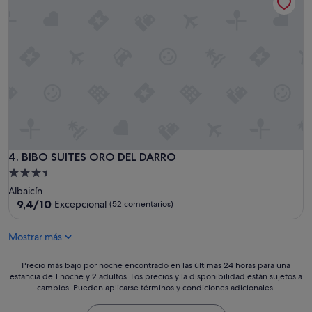
p
e
i
c
e
t
z
o
a
y
,
u
l
b
o
i
c
c
u
a
a
c
l
i
s
ó
BIBO SUITES ORO DEL DARRO
4. BIBO SUITES ORO DEL DARRO
e
n
Alojamiento
v
i
de
a
Albaicín
n
3.5 estrellas
9.4
l
9,4/10
Excepcional
(52 comentarios)
m
sobre
o
e
10,
r
j
Mostrar más
Excepcional,
a
o
(52 comentarios)
b
r
Precio
a
Precio más bajo por noche encontrado en las últimas 24 horas para una
a
estancia de 1 noche y 2 adultos. Los precios y la disponibilidad están sujetos a
más
s
b
cambios. Pueden aplicarse términos y condiciones adicionales.
bajo
t
l
por
a
e