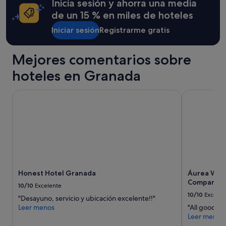
Inicia sesión y ahorra una media
y
l
condiciones
a
de un 15 % en miles de hoteles
adicionales.
a
Iniciar sesión
Registrarme gratis
l
b
e
Mejores comentarios sobre
r
c
hoteles en Granada
a
n
Honest Hotel Granada
Áurea Washi
o
e
s
t
á
c
l
i
m
Honest Hotel Granada
Áurea Wash
a
Company
t
10/10
Excelente
i
10/10
Excelen
"Desayuno, servicio y ubicación excelente!!"
z
Leer menos
"All good, s
a
Leer menos
d