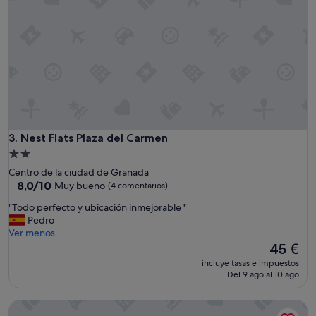
c
n
a
.
m
"
a
s
c
ó
m
o
d
a
Nest Flats Plaza del Carmen
3. Nest Flats Plaza del Carmen
s
y
Alojamiento
s
de
Centro de la ciudad de Granada
o
2.0 estrellas
8.0
8,0/10
Muy bueno
(4 comentarios)
b
sobre
r
"
"Todo perfecto y ubicación inmejorable "
10,
e
T
Pedro
Muy
t
o
Ver menos
bueno,
o
d
El
45 €
(4 comentarios)
d
o
precio
incluye tasas e impuestos
o
p
actual
Del 9 ago al 10 ago
l
e
es
i
r
de
BIBO SUITES ORO DEL DARRO
m
f
45 €