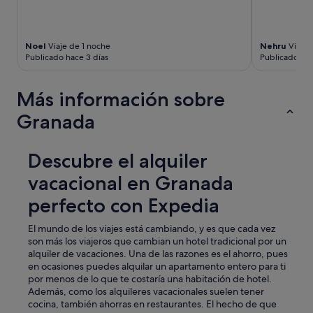
a
y
e
l
Noel
Viaje de 1 noche
Nehru
Viaje 
a
Publicado hace 3 días
Publicado hac
g
u
Más información sobre
a
e
Granada
s
t
a
Descubre el alquiler
b
a
vacacional en Granada
h
e
perfecto con Expedia
l
a
El mundo de los viajes está cambiando, y es que cada vez
d
son más los viajeros que cambian un hotel tradicional por un
a
alquiler de vacaciones. Una de las razones es el ahorro, pues
,
en ocasiones puedes alquilar un apartamento entero para ti
a
por menos de lo que te costaría una habitación de hotel.
d
Además, como los alquileres vacacionales suelen tener
e
cocina, también ahorras en restaurantes. El hecho de que
m