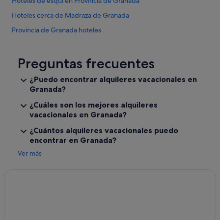
Hoteles de esquí en Provincia de Granada
Hoteles cerca de Madraza de Granada
Provincia de Granada hoteles
Hoteles con piscina en Granada
Hoteles con conserje en Granada
Preguntas frecuentes
Casas privadas de vacaciones en Provincia de Granada
¿Puedo encontrar alquileres vacacionales en
Granada?
Hoteles de 4 estrellas en Granada
B&B en Provincia de Granada
¿Cuáles son los mejores alquileres
vacacionales en Granada?
Hoteles para ir de compras en Granada
¿Cuántos alquileres vacacionales puedo
Hoteles históricos en Granada
encontrar en Granada?
Hoteles con bar en Distrito Centro
Ver más
Hoteles cerca de Plaza de Mariana Pineda
B&B en Granada
Hoteles de aventura en Provincia de Granada
Pensiones en Granada