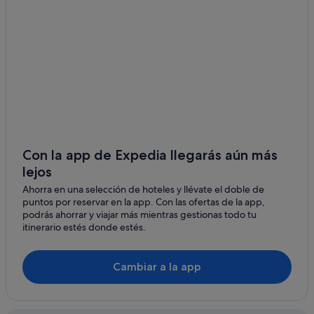
Complejos turísticos en Provincia de Granada
Pensiones en Provincia de Granada
Melia hoteles en Granada
Hoteles cerca de Iglesia del Sagrario
Macia Hoteles en Granada
Hoteles cerca de Alcaicería
Hilton Hotels en Granada
Hoteles baratos en Centro de la ciudad de Granada
Con la app de Expedia llegarás aún más
lejos
Campings de caravanas en Granada
Ahorra en una selección de hoteles y llévate el doble de
Hoteles cerca de Basílica de las Angustias
puntos por reservar en la app. Con las ofertas de la app,
Hoteles con bar en Provincia de Granada
podrás ahorrar y viajar más mientras gestionas todo tu
itinerario estés donde estés.
Casas de huéspedes en Granada
Campings de caravanas en Provincia de Granada
Cambiar a la app
Hoteles boutique en Granada
Hoteles con todo incluido en Granada