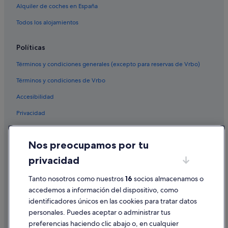
Alquiler de coches en España
Hoteles con todo incluido en Provincia de Granada
Todos los alojamientos
Hoteles para familias en Granada
Hoteles románticos en Provincia de Granada
Políticas
Términos y condiciones generales (excepto para reservas de Vrbo)
Términos y condiciones de Vrbo
Accesibilidad
Privacidad
Cookies
Nos preocupamos por tu
Condiciones de uso
privacidad
Información legal/contacto
Tanto nosotros como nuestros
16
socios almacenamos o
Pautas sobre el contenido y cómo denunciar contenido
accedemos a información del dispositivo, como
identificadores únicos en las cookies para tratar datos
Ayuda
personales. Puedes aceptar o administrar tus
Ayuda
preferencias haciendo clic abajo o, en cualquier