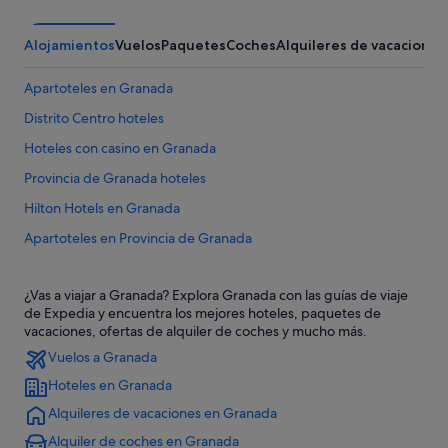
Alojamientos
Vuelos
Paquetes
Coches
Alquileres de vacaciones
Apartoteles en Granada
Distrito Centro hoteles
Hoteles con casino en Granada
Provincia de Granada hoteles
Hilton Hotels en Granada
Apartoteles en Provincia de Granada
Hoteles de 5 estrellas en Granada
¿Vas a viajar a Granada? Explora Granada con las guías de viaje
Hoteles con todo incluido en Provincia de Granada
de Expedia y encuentra los mejores hoteles, paquetes de
Hoteles con restaurante en Granada
vacaciones, ofertas de alquiler de coches y mucho más.
Vuelos a Granada
Hoteles de esquí en Provincia de Granada
Hoteles en Granada
Hoteles con bodega en Provincia de Granada
Alquileres de vacaciones en Granada
Casas de campo en Provincia de Granada
Alquiler de coches en Granada