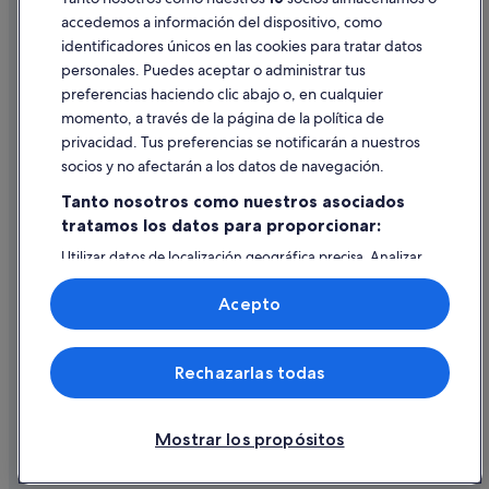
Paradores hoteles en Granada
accedemos a información del dispositivo, como
Condominios en Provincia de Granada
identificadores únicos en las cookies para tratar datos
Ayuda
Casas privadas de vacaciones en Provincia de Granada
personales. Puedes aceptar o administrar tus
Ayuda
preferencias haciendo clic abajo o, en cualquier
momento, a través de la página de la política de
Cancelar un vuelo
privacidad. Tus preferencias se notificarán a nuestros
Cancelar una reserva de hotel o de un alquiler vacacional
socios y no afectarán a los datos de navegación.
Plazos de reembolso
Tanto nosotros como nuestros asociados
tratamos los datos para proporcionar:
Utilizar un cupón de Expedia
Utilizar datos de localización geográfica precisa. Analizar
Documentos para viajes internacionales
activamente las características del dispositivo para su
identificación. Almacenar la información en un dispositivo
Acepto
y/o acceder a ella. Publicidad y contenido personalizados,
medición de publicidad y contenido, investigación de
audiencia y desarrollo de servicios.
© 2026 Expedia, Inc., una empresa de Expedia Group. Todos los
Rechazarlas todas
Lista de asociados (proveedores)
derechos reservados. Expedia y el logotipo de Expedia son marcas
comerciales o marcas comerciales registradas de Expedia, Inc.
Vacationspot, S.L., Agencia de Viajes, I-AV-0000631.3.
Mostrar los propósitos