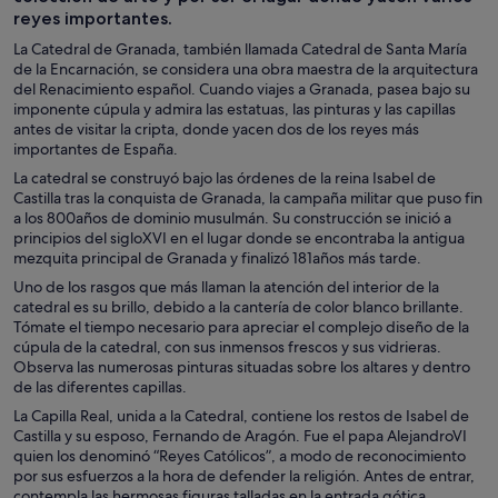
reyes importantes.
La Catedral de Granada, también llamada Catedral de Santa María
de la Encarnación, se considera una obra maestra de la arquitectura
del Renacimiento español. Cuando viajes a Granada, pasea bajo su
imponente cúpula y admira las estatuas, las pinturas y las capillas
antes de visitar la cripta, donde yacen dos de los reyes más
importantes de España.
La catedral se construyó bajo las órdenes de la reina Isabel de
Castilla tras la conquista de Granada, la campaña militar que puso fin
a los 800años de dominio musulmán. Su construcción se inició a
principios del sigloXVI en el lugar donde se encontraba la antigua
mezquita principal de Granada y finalizó 181años más tarde.
Uno de los rasgos que más llaman la atención del interior de la
catedral es su brillo, debido a la cantería de color blanco brillante.
Tómate el tiempo necesario para apreciar el complejo diseño de la
cúpula de la catedral, con sus inmensos frescos y sus vidrieras.
Observa las numerosas pinturas situadas sobre los altares y dentro
de las diferentes capillas.
La Capilla Real, unida a la Catedral, contiene los restos de Isabel de
Castilla y su esposo, Fernando de Aragón. Fue el papa AlejandroVI
quien los denominó “Reyes Católicos”, a modo de reconocimiento
por sus esfuerzos a la hora de defender la religión. Antes de entrar,
contempla las hermosas figuras talladas en la entrada gótica.