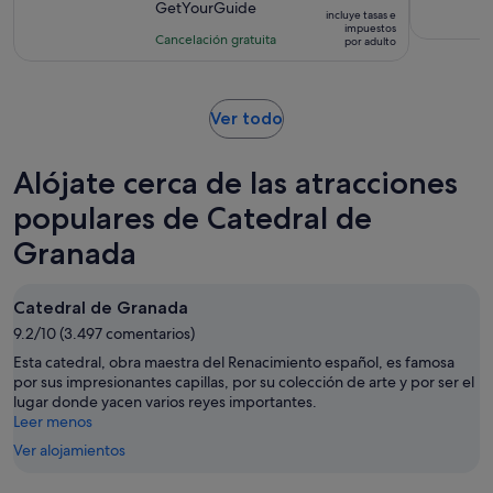
precio
GetYourGuide
10
la
incluye tasas e
es
impuestos
con
actividad
Cancelación gratuita
por adulto
de
19
es
30 €
comentarios
de
por
2 horas
Se
adulto
Ver todo
y
abre
30 minutos
en
Alójate cerca de las atracciones
una
pestaña
populares de Catedral de
nueva
Granada
Catedral de Granada
9.2/10 (3.497 comentarios)
Esta catedral, obra maestra del Renacimiento español, es famosa
por sus impresionantes capillas, por su colección de arte y por ser el
lugar donde yacen varios reyes importantes.
Leer menos
Ver alojamientos