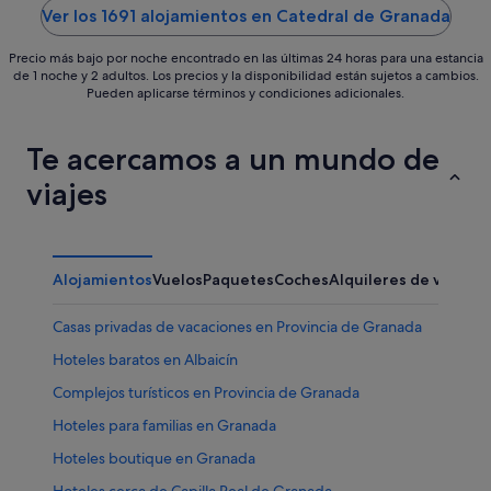
5
5
Ver los 1691 alojamientos en Catedral de Granada
Precio más bajo por noche encontrado en las últimas 24 horas para una estancia
de 1 noche y 2 adultos. Los precios y la disponibilidad están sujetos a cambios.
Pueden aplicarse términos y condiciones adicionales.
Te acercamos a un mundo de
viajes
Alojamientos
Vuelos
Paquetes
Coches
Alquileres de vacaci
Casas privadas de vacaciones en Provincia de Granada
Hoteles baratos en Albaicín
Complejos turísticos en Provincia de Granada
Hoteles para familias en Granada
Hoteles boutique en Granada
Hoteles cerca de Capilla Real de Granada