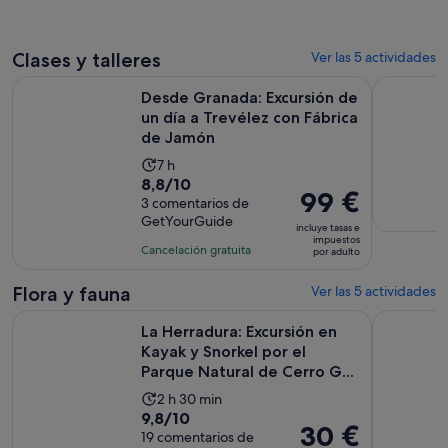
72 €
comentarios
de
por
4 horas
adulto
Clases y talleres
Ver las 5 actividades
Desde Granada: Excursión de un día a Trevélez con Fábrica
Granada: T
Desde Granada: Excursión de
un día a Trevélez con Fábrica
de Jamón
La
7 h
8.8
8,8/10
duración
El
99 €
sobre
3 comentarios de
de
precio
GetYourGuide
10
la
incluye tasas e
es
impuestos
con
actividad
Cancelación gratuita
por adulto
de
3
es
99 €
comentarios
de
Flora y fauna
Ver las 5 actividades
por
7 horas
La Herradura: Excursión en Kayak y Snorkel por el Parque Nat
Granada: S
adulto
La Herradura: Excursión en
Kayak y Snorkel por el
Parque Natural de Cerro G...
La
2 h 30 min
9.8
9,8/10
duración
El
30 €
sobre
19 comentarios de
de