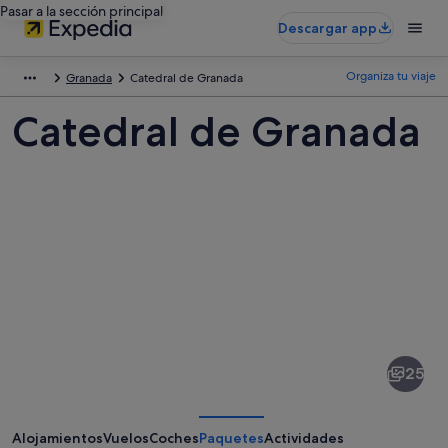
Pasar a la sección principal
Descargar app
Organiza tu viaje
Granada
Catedral de Granada
Catedral de Granada
Fotos
de
Catedral
25
de
Granada
Alojamientos
Vuelos
Coches
Paquetes
Actividades