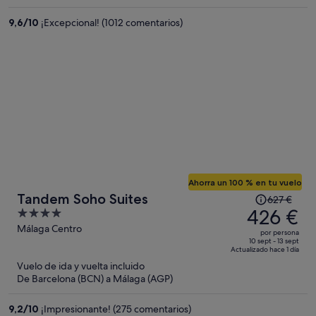
de
605 €
9,6
/
10
¡Excepcional! (1012 comentarios)
por
persona
Ahorra un 100 % en tu vuelo
El
Tandem Soho Suites
627 €
precio
426 €
4
era
out
Málaga Centro
por persona
de
of
10 sept - 13 sept
Actualizado hace 1 día
627 €,
5
Vuelo de ida y vuelta incluido
ahora
De Barcelona (BCN) a Málaga (AGP)
es
de
9,2
/
10
¡Impresionante! (275 comentarios)
426 €