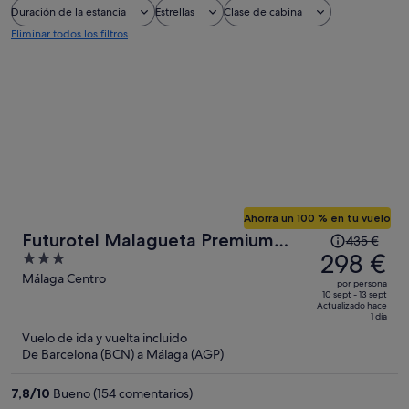
Duración de la estancia
Estrellas
Clase de cabina
Eliminar todos los filtros
Ahorra un 100 % en tu vuelo
El
Futurotel Malagueta Premium
435 €
precio
298 €
3
Beach
era
out
Málaga Centro
por persona
de
of
10 sept - 13 sept
Actualizado hace
435 €,
5
1 día
ahora
Vuelo de ida y vuelta incluido
es
De Barcelona (BCN) a Málaga (AGP)
de
298 €
7,8
/
10
Bueno (154 comentarios)