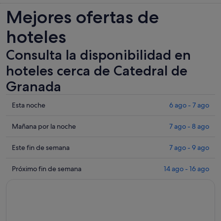
Mejores ofertas de
hoteles
Consulta la disponibilidad en
hoteles cerca de Catedral de
Granada
Comprueba
Esta noche
6 ago - 7 ago
los
precios
Comprueba
Mañana por la noche
7 ago - 8 ago
cerca
los
de
precios
Comprueba
Este fin de semana
7 ago - 9 ago
Catedral
cerca
los
de
de
precios
Comprueba
Próximo fin de semana
14 ago - 16 ago
Granada
Catedral
cerca
los
para
de
de
precios
esta
Granada
Catedral
cerca
noche,
para
de
de
6
mañana
Granada
Catedral