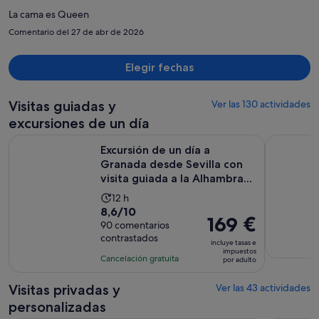
por
La cama es Queen
persona
Comentario del 27 de abr de 2026
Elegir fechas
Visitas guiadas y
Ver las 130 actividades
excursiones de un día
Excursión de un día a Granada desde Sevilla con visita guiada
Visita Gra
Excursión de un día a
Granada desde Sevilla con
visita guiada a la Alhambra...
La
12 h
8.6
8,6/10
duración
El
169 €
sobre
90 comentarios
de
precio
contrastados
10
la
incluye tasas e
es
impuestos
con
actividad
Cancelación gratuita
por adulto
de
90
es
169 €
comentarios
de
Visitas privadas y
Ver las 43 actividades
por
12 horas
personalizadas
adulto