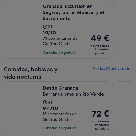
Granada: Excursión en Segway por el Albaicín y el Sacromo
Ofertas de
Granada: Excursión en
Segway por el Albaicín y el
Sacromonte
La
2 h
10.0
10/10
duración
El
49 €
sobre
73 comentarios de
de
precio
GetYourGuide
10
la
incluye tasas e
es
impuestos
con
actividad
Cancelación gratuita
por adulto
de
73
es
49 €
comentarios
de
por
Comidas, bebidas y
Ver las 21 actividades
2 horas
adulto
vida nocturna
Se abre en una 
Desde Granada: Barranquismo en Río Verde
Desde la C
Desde Granada:
Barranquismo en Río Verde
La
4 h
9.4
9,4/10
duración
El
72 €
sobre
15 comentarios de
de
precio
GetYourGuide
10
la
incluye tasas e
es
impuestos
con
actividad
Cancelación gratuita
por adulto
de
15
es