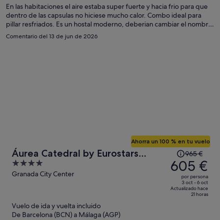
por
En las habitaciones el aire estaba super fuerte y hacia frio para que
persona
dentro de las capsulas no hiciese mucho calor. Combo ideal para
pillar resfriados. Es un hostal moderno, deberian cambiar el nombre
del hotel.
Comentario del 13 de jun de 2026
Ahorra un 100 % en tu vuelo
El
Áurea Catedral by Eurostars
965 €
precio
605 €
4
Hotel Company
era
out
Granada City Center
por persona
de
of
3 oct - 6 oct
Actualizado hace
965 €,
5
21 horas
ahora
Vuelo de ida y vuelta incluido
es
De Barcelona (BCN) a Málaga (AGP)