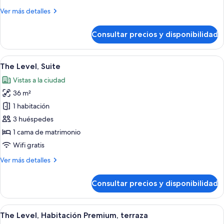
Más
Ver más detalles
detalles
de
Consultar precios y disponibilidad
Melia
Room
Abrir
Una habitación de hotel con dos camas,
7
The Level, Suite
todas
Vistas a la ciudad
las
36 m²
fotos
de
1 habitación
The
3 huéspedes
Level,
1 cama de matrimonio
Suite
Wifi gratis
Más
Ver más detalles
detalles
de
Consultar precios y disponibilidad
The
Level,
Suite
Abrir
Habitación de hotel con dos camas, un
5
The Level, Habitación Premium, terraza
todas