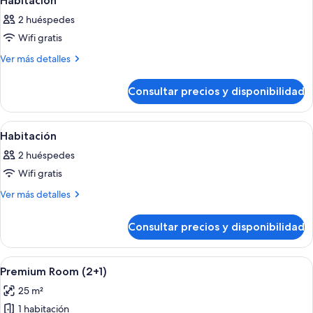
Habitación
todas
2 huéspedes
las
Wifi gratis
fotos
de
Más
Ver más detalles
detalles
Habitación
de
Consultar precios y disponibilidad
Habitación
Abrir
Una habitación de hotel con cabecera 
6
Habitación
todas
2 huéspedes
las
Wifi gratis
fotos
de
Más
Ver más detalles
detalles
Habitación
de
Consultar precios y disponibilidad
Habitación
Abrir
Una habitación de hotel moderna con
4
Premium Room (2+1)
todas
25 m²
las
1 habitación
fotos