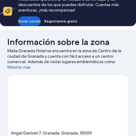
de
descuentos de los que puedes disfrutar. Cuantas más
204 €
aventuras, ¡más recompensas!
Iniciar sesión
Registrarme gratis
Información sobre la zona
Melia Granada Hotel se encuentra en la zona de Centro de la
ciudad de Granada y cuenta con fácil acceso a un centro
comercial. Además de visitar lugares emblemáticos como
Alhambra y Catedral de Granada, puedes dar un toque más
Mostrar más
activo a tus vacaciones en Estación de esquí de Sierra Nevada.
¿Te apetece disfrutar de un evento especial? Puedes consultar
el calendario de Estadio Nuevo Los Cármenes o Feria de
Muestras de Armilla. Dedica algo de tiempo a descubrir cuáles
son las actividades de la zona, entre las que se incluye el esquí.
Ver guía de viaje de Granada
Angel Ganivet 7, Granada, Granada, 18009