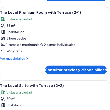
Level,
Habitación
Abrir
Habitación de hotel con dos camas, un
5
Premium
The Level Premium Room with Terrace (2+1)
todas
Vistas a la ciudad
las
33 m²
fotos
de
1 habitación
The
3 huéspedes
Level
1 cama de matrimonio O 2 camas individuales
Premium
Wifi gratis
Room
Más
Ver más detalles
with
detalles
Terrace
de
Consultar precios y disponibilidad
(2+1)
The
Level
Premium
Abrir
Una habitación de hotel moderna con 
9
Room
The Level Suite with Terrace (2+2)
todas
with
Vistas a la ciudad
Terrace
las
(2+1)
50 m²
fotos
de
1 habitación