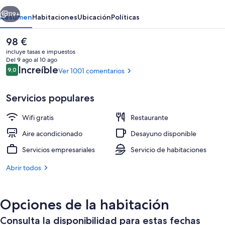
erior
Siguiente
119+
Resumen
Habitaciones
Ubicación
Políticas
El
98 €
precio
incluye tasas e impuestos
actual
Del 9 ago al 10 ago
es
Comentarios
Increíble
9,0
Ver 1001 comentarios
9,0 de 10
de
98 €
Servicios populares
Wifi gratis
Restaurante
Vistas desde la habitación
Aire acondicionado
Desayuno disponible
Servicios empresariales
Servicio de habitaciones
Abrir todos
Opciones de la habitación
Consulta la disponibilidad para estas fechas