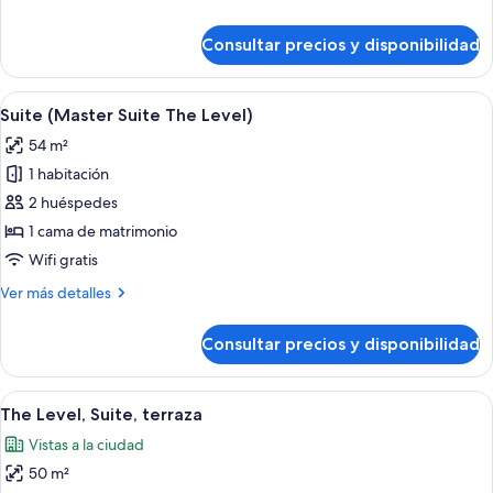
detalles
de
Consultar precios y disponibilidad
The
Level,
Habitación
Abrir
Habitación de hotel moderna con una
7
Suite (Master Suite The Level)
todas
54 m²
las
1 habitación
fotos
de
2 huéspedes
Suite
1 cama de matrimonio
(Master
Wifi gratis
Suite
Más
Ver más detalles
The
detalles
Level)
de
Consultar precios y disponibilidad
Suite
(Master
Suite
Abrir
Una habitación de hotel moderna con 
9
The
The Level, Suite, terraza
todas
Level)
Vistas a la ciudad
las
50 m²
fotos