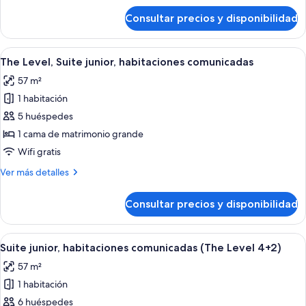
de
Consultar precios y disponibilidad
The
Level,
Habitación,
Abrir
Una cama grande con ropa blanca, un 
4
habitaciones
The Level, Suite junior, habitaciones comunicadas
todas
comunicadas
57 m²
las
1 habitación
fotos
de
5 huéspedes
The
1 cama de matrimonio grande
Level,
Wifi gratis
Suite
Más
Ver más detalles
junior,
detalles
habitaciones
de
Consultar precios y disponibilidad
The
comunicadas
Level,
Suite
Abrir
Una cama grande con ropa blanca, un 
4
junior,
Suite junior, habitaciones comunicadas (The Level 4+2)
todas
habitaciones
57 m²
comunicadas
las
1 habitación
fotos
de
6 huéspedes