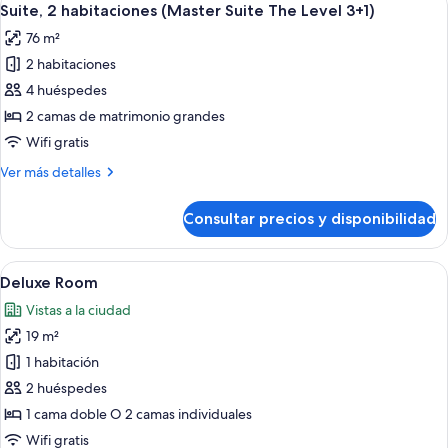
8
(Master
Suite, 2 habitaciones (Master Suite The Level 3+1)
todas
Suite
76 m²
The
las
Level)
2 habitaciones
fotos
de
4 huéspedes
Suite,
2 camas de matrimonio grandes
2
Wifi gratis
habitaciones
Más
Ver más detalles
(Master
detalles
Suite
de
Consultar precios y disponibilidad
Suite,
The
2
Level
habitaciones
Abrir
Habitación de hotel con una cama grand
3+1)
4
(Master
Deluxe Room
todas
Suite
Vistas a la ciudad
The
las
Level
19 m²
fotos
3+1)
de
1 habitación
Deluxe
2 huéspedes
Room
1 cama doble O 2 camas individuales
Wifi gratis