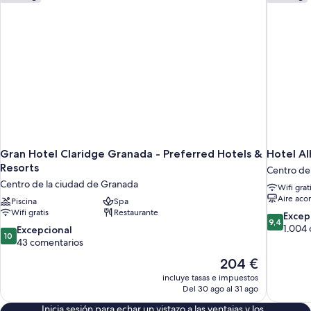
Gran Hotel Claridge Granada - Preferred Hotels &
Hotel A
Resorts
Centro de
Centro de la ciudad de Granada
Wifi grat
Aire aco
Piscina
Spa
Wifi gratis
Restaurante
9.4
Excep
9,4
sobre
1.004
10.0
Excepcional
10
10,
sobre
43 comentarios
Excepcion
10,
El
204 €
1.004 com
Excepcional,
precio
incluye tasas e impuestos
43 comentarios
actual
Del 30 ago al 31 ago
es
Inicia sesión para echar un vistazo a las ventajas y los