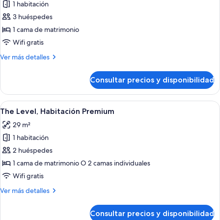
de
1 habitación
The
3 huéspedes
Level,
1 cama de matrimonio
Suite,
Wifi gratis
terraza
Más
Ver más detalles
detalles
de
Consultar precios y disponibilidad
The
Level,
Suite,
Abrir
Una habitación de hotel con cama, sofá
5
terraza
The Level, Habitación Premium
todas
29 m²
las
1 habitación
fotos
de
2 huéspedes
The
1 cama de matrimonio O 2 camas individuales
Level,
Wifi gratis
Habitación
Más
Ver más detalles
Premium
detalles
de
Consultar precios y disponibilidad
The