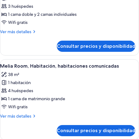
de
3 huéspedes
Premium
1 cama doble y 2 camas individuales
Room
Wifi gratis
(2+1)
Más
Ver más detalles
detalles
de
Consultar precios y disponibilidad
Premium
Room
(2+1)
Abrir
Una habitación de hotel moderna con 
10
Melia Room, Habitación, habitaciones comunicadas
todas
38 m²
las
1 habitación
fotos
de
4 huéspedes
Melia
1 cama de matrimonio grande
Room,
Wifi gratis
Habitación,
Más
Ver más detalles
habitaciones
detalles
comunicadas
de
Consultar precios y disponibilidad
Melia
Room,