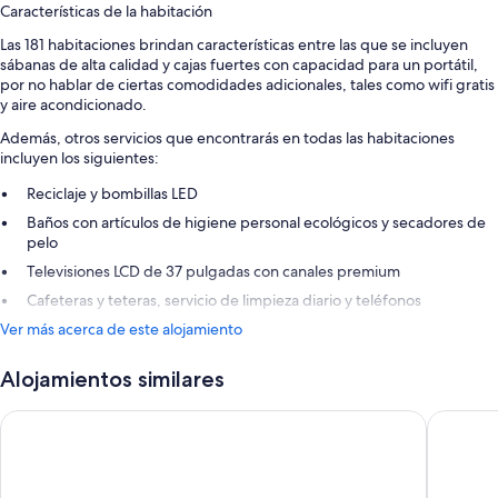
Características de la habitación
Las 181 habitaciones brindan características entre las que se incluyen
sábanas de alta calidad y cajas fuertes con capacidad para un portátil,
por no hablar de ciertas comodidades adicionales, tales como wifi gratis
y aire acondicionado.
Además, otros servicios que encontrarás en todas las habitaciones
incluyen los siguientes:
Reciclaje y bombillas LED
Baños con artículos de higiene personal ecológicos y secadores de
pelo
Televisiones LCD de 37 pulgadas con canales premium
Cafeteras y teteras, servicio de limpieza diario y teléfonos
Ver más acerca de este alojamiento
Alojamientos similares
Barceló Carmen Granada Hotel
Vincci A