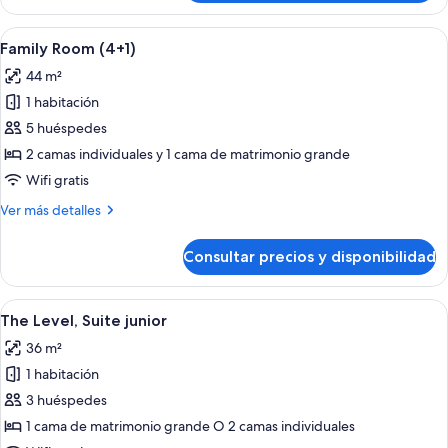
Level
Suite
Abrir
Una habitación de hotel moderna con 
5
(2+2)
Family Room (4+1)
todas
44 m²
las
1 habitación
fotos
de
5 huéspedes
Family
2 camas individuales y 1 cama de matrimonio grande
Room
Wifi gratis
(4+1)
Más
Ver más detalles
detalles
de
Consultar precios y disponibilidad
Family
Room
(4+1)
Abrir
Una cama grande con ropa blanca, un 
13
The Level, Suite junior
todas
36 m²
las
1 habitación
fotos
de
3 huéspedes
The
1 cama de matrimonio grande O 2 camas individuales
Level,