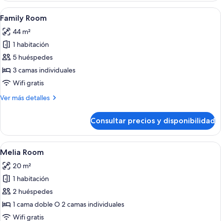
Habitación,
Abrir
Una habitación de hotel moderna con 
5
habitaciones
Family Room
todas
comunicadas
44 m²
las
1 habitación
fotos
de
5 huéspedes
Family
3 camas individuales
Room
Wifi gratis
Más
Ver más detalles
detalles
de
Consultar precios y disponibilidad
Family
Room
Abrir
Una habitación de hotel moderna con 
6
Melia Room
todas
20 m²
las
1 habitación
fotos
de
2 huéspedes
Melia
1 cama doble O 2 camas individuales
Room
Wifi gratis