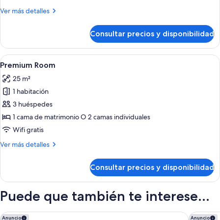
Más
Ver más detalles
detalles
de
Consultar precios y disponibilidad
Deluxe
Room
Abrir
Una habitación de hotel moderna con
4
Premium Room
todas
25 m²
las
1 habitación
fotos
de
3 huéspedes
Premium
1 cama de matrimonio O 2 camas individuales
Room
Wifi gratis
Más
Ver más detalles
detalles
de
Consultar precios y disponibilidad
Premium
Room
Puede que también te interese...
Gran Hotel Claridge Granada - Preferred Hotels & Resorts
Hotel Al
Anuncio
Anuncio