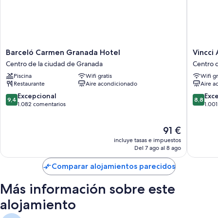
Barceló
Vincci
Barceló Carmen Granada Hotel
Vincci
Carmen
Albayzin
Centro de la ciudad de Granada
Centro 
Granada
Hotel
Piscina
Wifi gratis
Wifi gr
Hotel
Centro
Restaurante
Aire acondicionado
Aire a
Centro
de
de
la
9.4
8.8
Excepcional
Exc
9,4
8,8
la
ciudad
sobre
sobre
1.082 comentarios
1.00
ciudad
de
10,
10,
de
Granad
Excepcional,
Excelent
El
91 €
Granada
1.082 comentarios
1.001 co
precio
incluye tasas e impuestos
actual
Del 7 ago al 8 ago
es
de
Comparar alojamientos parecidos
91 €
Más información sobre este
alojamiento