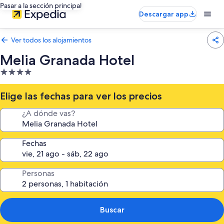
Pasar a la sección principal
Descargar app
Ver todos los alojamientos
Melia Granada Hotel
Alojamiento
de
4.0 estrellas
Elige las fechas para ver los precios
¿A dónde vas?
Fechas
Personas
Buscar