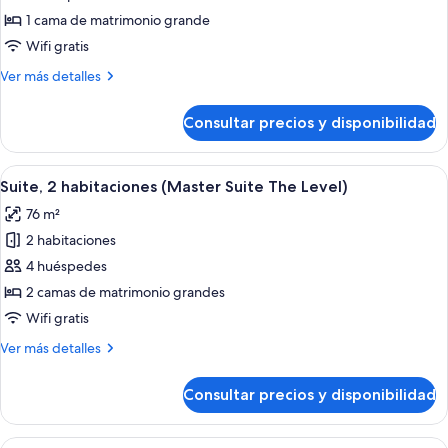
Suite
1 cama de matrimonio grande
junior,
Wifi gratis
habitaciones
Más
Ver más detalles
comunicadas
detalles
(The
de
Consultar precios y disponibilidad
Suite
Level
junior,
4+2)
habitaciones
Abrir
Habitación de hotel moderna con una
8
comunicadas
Suite, 2 habitaciones (Master Suite The Level)
todas
(The
76 m²
Level
las
4+2)
2 habitaciones
fotos
de
4 huéspedes
Suite,
2 camas de matrimonio grandes
2
Wifi gratis
habitaciones
Más
Ver más detalles
(Master
detalles
Suite
de
Consultar precios y disponibilidad
Suite,
The
2
Level)
habitaciones
Abrir
Habitación de hotel moderna con una