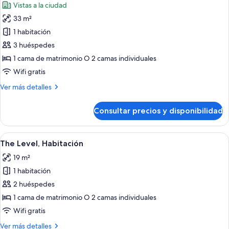
Vistas a la ciudad
las
33 m²
fotos
de
1 habitación
The
3 huéspedes
Level,
1 cama de matrimonio O 2 camas individuales
Habitación
Wifi gratis
Premium,
Más
Ver más detalles
terraza
detalles
de
Consultar precios y disponibilidad
The
Level,
Habitación
Abrir
Habitación de hotel ordenada con cabe
6
Premium,
The Level, Habitación
todas
terraza
19 m²
las
1 habitación
fotos
de
2 huéspedes
The
1 cama de matrimonio O 2 camas individuales
Level,
Wifi gratis
Habitación
Más
Ver más detalles