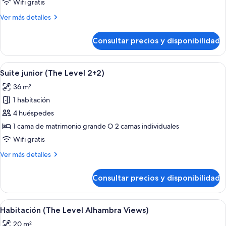
Wifi gratis
Suite
Más
Ver más detalles
junior
detalles
de
Consultar precios y disponibilidad
The
Level,
Suite
Abrir
Una cama grande con ropa blanca, un 
12
junior
Suite junior (The Level 2+2)
todas
36 m²
las
1 habitación
fotos
de
4 huéspedes
Suite
1 cama de matrimonio grande O 2 camas individuales
junior
Wifi gratis
(The
Más
Ver más detalles
Level
detalles
2+2)
de
Consultar precios y disponibilidad
Suite
junior
(The
Abrir
Habitación de hotel con una cama gran
6
Level
Habitación (The Level Alhambra Views)
todas
2+2)
20 m²