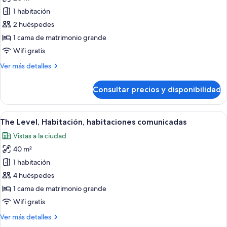
las
1 habitación
fotos
de
2 huéspedes
Habitación
1 cama de matrimonio grande
(The
Wifi gratis
Level
Más
Ver más detalles
Alhambra
detalles
Views)
de
Consultar precios y disponibilidad
Habitación
(The
Level
Abrir
Habitación de hotel con una cama grand
6
Alhambra
The Level, Habitación, habitaciones comunicadas
todas
Views)
Vistas a la ciudad
las
40 m²
fotos
de
1 habitación
The
4 huéspedes
Level,
1 cama de matrimonio grande
Habitación,
Wifi gratis
habitaciones
Más
Ver más detalles
comunicadas
detalles