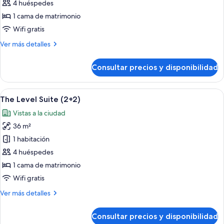
The
4 huéspedes
Level
1 cama de matrimonio
Suite
Wifi gratis
with
Más
Ver más detalles
Terrace
detalles
(2+2)
de
Consultar precios y disponibilidad
The
Level
Suite
Abrir
Una habitación de hotel con dos camas,
8
with
The Level Suite (2+2)
todas
Terrace
Vistas a la ciudad
(2+2)
las
36 m²
fotos
de
1 habitación
The
4 huéspedes
Level
1 cama de matrimonio
Suite
Wifi gratis
(2+2)
Más
Ver más detalles
detalles
de
Consultar precios y disponibilidad
The