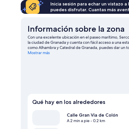
69 €
Inicia sesión para echar un vistazo a
puedes disfrutar. Cuantas más aven
Información sobre la zona
Con una excelente ubicación en el paseo marítimo, Serc
la ciudad de Granada y cuenta con fácil acceso a una es
como Alhambra y Catedral de Granada, puedes dar un toq
Nevada. ¿Te apetece disfrutar de un evento especial? P
Mostrar más
Feria de Muestras de Armilla. Dedica algo de tiempo a des
incluye el esquí.
Ver guía de viaje de Granada
Qué hay en los alrededores
Calle Gran Vía de Colón
A 2 min a pie
- 0.2 km