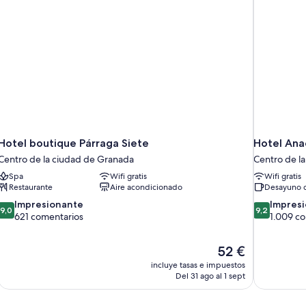
Hotel boutique Párraga Siete
Hotel Ana
Centro de la ciudad de Granada
Centro de l
Spa
Wifi gratis
Wifi gratis
Restaurante
Aire acondicionado
Desayuno d
9.0
9.2
Impresionante
Impres
9,0
9,2
sobre
sobre
621 comentarios
1.009 c
10,
10,
Impresionante,
Impresionan
El
52 €
621 comentarios
1.009 comen
precio
incluye tasas e impuestos
actual
Del 31 ago al 1 sept
es
de