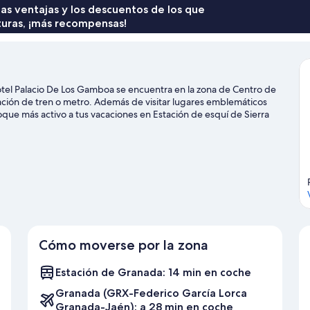
52 €
 las ventajas y los descuentos de los que
turas, ¡más recompensas!
otel Palacio De Los Gamboa se encuentra en la zona de Centro de
tación de tren o metro. Además de visitar lugares emblemáticos
ue más activo a tus vacaciones en Estación de esquí de Sierra
uedes consultar el calendario de Estadio Nuevo Los Cármenes o
cubrir cuáles son las actividades de la zona, entre las que se
Cómo moverse por la zona
Estación de Granada: 14 min en coche
Granada (GRX-Federico García Lorca
Granada-Jaén): a 28 min en coche