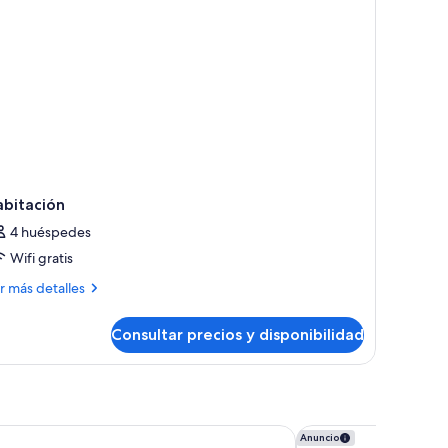
abitación
4 huéspedes
Wifi gratis
ás
r más detalles
talles
Consultar precios y disponibilidad
bitación
apri
Barceló Granada Co
Anuncio