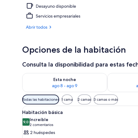
Desayuno disponible
Exterior
Servicios empresariales
Abrir todos
Opciones de la habitación
Consulta la disponibilidad para estas fec
Consulta la disponibilidad para esta noche, ago 8 - 
Consulta la d
Esta noche
ago 8 - ago 9
Filtros
Todas las habitaciones
1 cama
2 camas
3 camas o más
disponibles
Abrir
Una cama bien tendida con sáb
para
5
Habitación básica
todas
las
Increíble
las
9,0
habitaciones
9,0 de 10
(2 comentarios)
2 comentarios
fotos
2 huéspedes
de