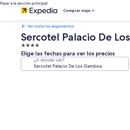
Pasar a la sección principal
Comprar viaje
Ver todos los alojamientos
Sercotel Palacio De L
Alojamiento
de
Elige las fechas para ver los precios
4.0 estrellas
¿A dónde vas?
Galería
de
imágenes
de
Sercotel
Palacio
De