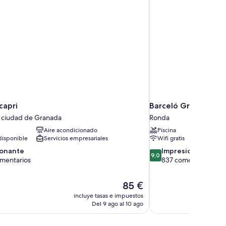
capri
Barceló Granada Co
a ciudad de Granada
Ronda
Aire acondicionado
Piscina
isponible
Servicios empresariales
Wifi gratis
9.0
ionante
Impresionante
9,0
sobre
omentarios
837 comentarios
10,
te,
Impresionante,
El
85 €
tarios
837 comentarios
precio
incluye tasas e impuestos
actual
Del 9 ago al 10 ago
es
de