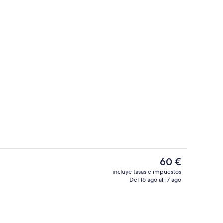
Minibar, caja fuerte, escritorio y cort
El
60 €
precio
incluye tasas e impuestos
actual
Del 16 ago al 17 ago
Vestíbulo
es
de
60 €