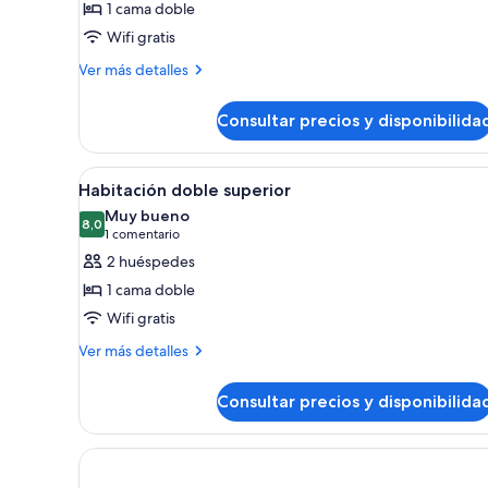
1 cama doble
Habitación
Wifi gratis
básica
Más
Ver más detalles
detalles
de
Consultar precios y disponibilida
Habitación
básica
Abrir
Una habitación de hotel con un
5
Habitación doble superior
todas
Muy bueno
las
8,0
8,0 de 10
(1 comentario)
1 comentario
fotos
2 huéspedes
de
1 cama doble
Habitación
Wifi gratis
doble
Más
superior
Ver más detalles
detalles
de
Consultar precios y disponibilida
Habitación
doble
superior