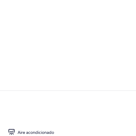
Vestíbulo
Vestíbulo
Aire acondicionado