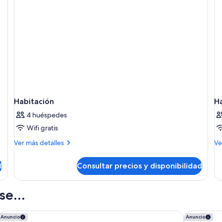
Habitación
H
4 huéspedes
Wifi gratis
Más
M
Ver más detalles
Ve
detalles
de
de
de
d
Consultar precios y disponibilidad
Habitación
Ha
e...
Hotel boutique Párraga Siete
Hotel Anac
Anuncio
Anuncio