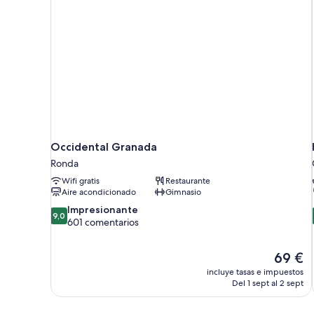
Occidental Granada
Ronda
Wifi gratis
Restaurante
Aire acondicionado
Gimnasio
9.0
Impresionante
9,0
sobre
601 comentarios
10,
Impresionante,
El
69 €
601 comentarios
precio
incluye tasas e impuestos
actual
Del 1 sept al 2 sept
es
de