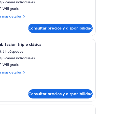
2 camas individuales
abitación
Wifi gratis
ásica
ás
on
r más detalles
talles
amas
Consultar precios y disponibilidad
bitación
ndividuales
ásica
n
on lámpara y una ventana con cortinas.
nde, dos camas más pequeñas, una silla, una mesa y cabeceros decorativos.
brir
Habitación de hotel con dos camas, un escritor
5
bitación triple clásica
odas
mas
3 huéspedes
dividuales
s
3 camas individuales
otos
e
Wifi gratis
abitación
ás
r más detalles
iple
talles
ásica
bitación
ple
Consultar precios y disponibilidad
ásica