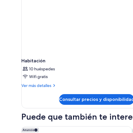
Habitación
10 huéspedes
Wifi gratis
Más
Ver más detalles
detalles
de
Consultar precios y disponibilida
Habitación
Puede que también te interes
Occidental Granada
Anuncio