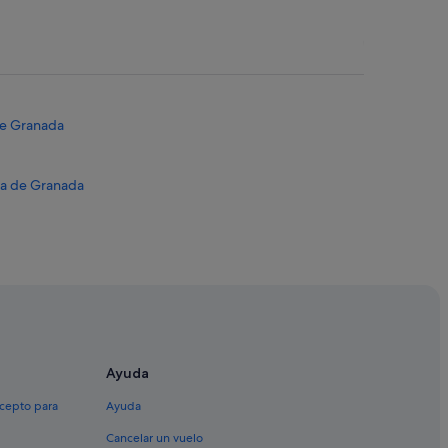
de Granada
ia de Granada
a
ada
ranada
Ayuda
xcepto para
Ayuda
 y Santa Ana
Cancelar un vuelo