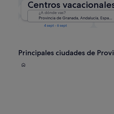
Centros vacacionale
Próximo fin de semana
¿A dónde vas?
14 ago - 16 ago
En un mes
4 sept - 6 sept
Principales ciudades de Prov
Granada