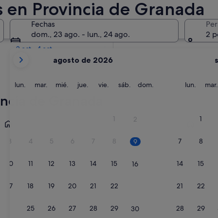
s en Provincia de Granada
En dos semanas
Fechas
Per
21 ago - 23 ago
dom., 23 ago. - lun., 24 ago.
2 p
En dos meses
2 oct - 4 oct
Tus
agosto de 2026
meses
actuales
son
lunes
martes
miércoles
jueves
viernes
sábado
domingo
lunes
lun.
mar.
mié.
jue.
vie.
sáb.
dom.
lun.
mar.
August
incia de Granada
de
2026
Almuñécar
Motril
1
1
2
y
September
3
4
5
6
7
8
7
8
9
de
2026.
10
11
12
13
14
15
14
15
16
17
18
19
20
21
22
21
22
23
24
25
26
27
28
29
28
29
30