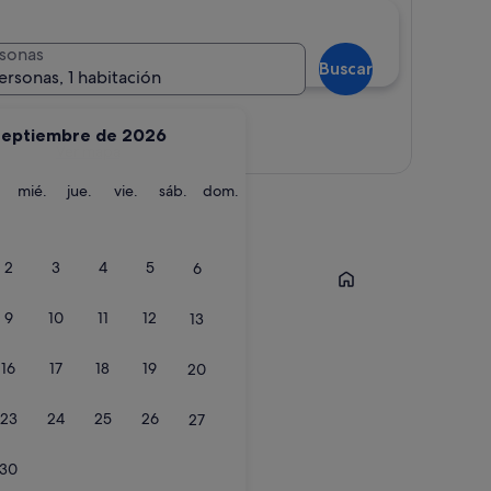
sonas
Buscar
ersonas, 1 habitación
septiembre de 2026
Ver mapa
martes
miércoles
jueves
viernes
sábado
domingo
mié.
jue.
vie.
sáb.
dom.
Lanjarón
2
3
4
5
6
9
10
11
12
13
16
17
18
19
20
23
24
25
26
27
30