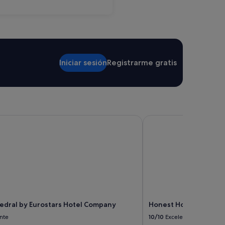
Lanjarón
Iniciar sesión
Registrarme gratis
dral by Eurostars Hotel Company
Honest Hotel Granada
edral by Eurostars Hotel Company
Honest Hotel Granad
nte
10/10
Excelente