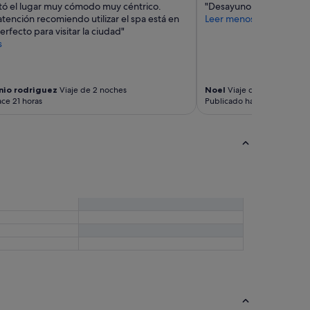
ó el lugar muy cómodo muy céntrico.
"Desayuno, servicio y ub
tención recomiendo utilizar el spa está en
Leer menos
rfecto para visitar la ciudad"
s
nio rodriguez
Viaje de 2 noches
Noel
Viaje de 1 noche
ce 21 horas
Publicado hace 5 días