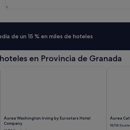
Almuñécar
Motril
31
media de un 15 % en miles de hoteles
hoteles en Provincia de Granada
Áurea Washington Irving by Eurostars Hotel Company
Áurea Cate
Áurea Washington Irving by Eurostars Hotel
Áurea Cat
Company
10/10
Excele