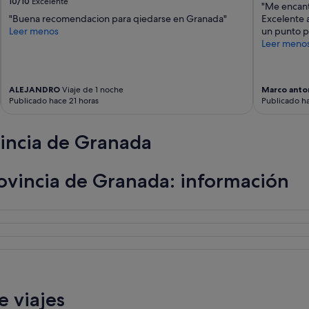
10/10
Excelente
"Me encant
"Buena recomendacion para qiedarse en Granada"
Excelente a
Leer menos
un punto pe
Leer meno
ALEJANDRO
Viaje de 1 noche
Marco anto
Publicado hace 21 horas
Publicado ha
incia de Granada
ovincia de Granada: información
 viajes