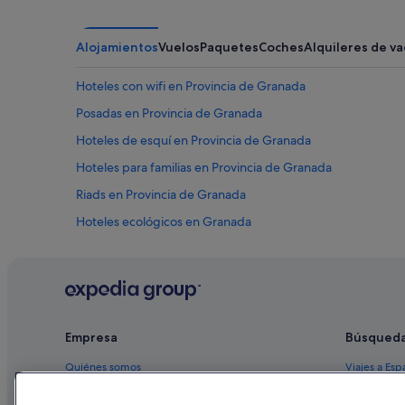
Alojamientos
Vuelos
Paquetes
Coches
Alquileres de v
Hoteles con wifi en Provincia de Granada
Posadas en Provincia de Granada
Hoteles de esquí en Provincia de Granada
Hoteles para familias en Provincia de Granada
Riads en Provincia de Granada
Hoteles ecológicos en Granada
Hoteles cerca de Iglesia de San Juan de Dios
Hoteles cerca de Iglesia de Santo Domingo
Hoteles de negocios en Provincia de Granada
Casas de campo en Provincia de Granada
Empresa
Búsqued
Hoteles boutique en Provincia de Granada
Quiénes somos
Viajes a Esp
Hoteles históricos en Provincia de Granada
Empleo
Hoteles en 