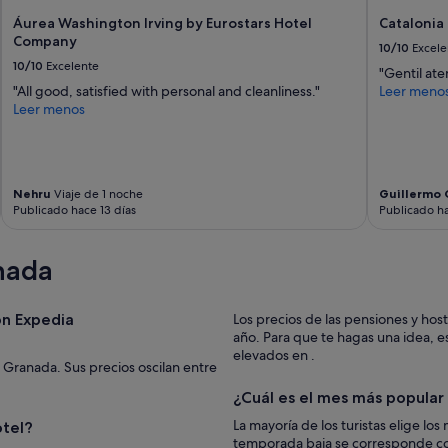
y
m
Áurea Washington Irving by Eurostars Hotel
Catalonia
e
o
Company
s
10/10
Excele
d
t
10/10
Excelente
a
"Gentil at
á
"
"All good, satisfied with personal and cleanliness."
Leer meno
c
Leer menos
é
n
t
r
i
Nehru
Viaje de 1 noche
Guillermo 
c
Publicado hace 13 días
Publicado ha
o
,
s
nada
o
b
r
on Expedia
Los precios de las pensiones y hos
e
año. Para que te hagas una idea, es el mes más barato, mientras que los precios son más
l
elevados en .
a
 Granada. Sus precios oscilan entre
c
¿Cuál es el mes más popular
a
l
La mayoría de los turistas elige los meses de para visitar Granada. P
otel?
l
temporada baja se corresponde co