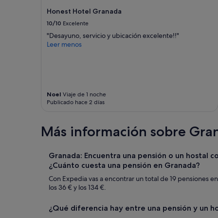
e
Pueden
o
c
m
Honest Hotel Granada
aplicarse
e
a
a
términos
10/10
Excelente
n
c
n
y
t
i
"Desayuno, servicio y ubicación excelente!!"
a
condiciones
r
ó
Leer menos
S
adicionales.
e
n
a
h
e
n
a
x
t
b
c
a
i
e
.
t
Noel
Viaje de 1 noche
l
"
Publicado hace 2 días
a
e
c
n
i
t
Más información sobre Gra
o
e
n
p
e
a
Granada: Encuentra una pensión o un hostal c
s
r
,
¿Cuánto cuesta una pensión en Granada?
a
d
l
Con Expedia vas a encontrar un total de 19 pensiones en
e
l
los 36 € y los 134 €.
b
e
i
g
¿Qué diferencia hay entre una pensión y un h
d
a
o