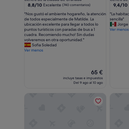
2.5 estrellas
3.5 estrel
8.8
9.4
8,8/10
9,4/10
Excelente
(740 comentarios)
sobre
sobre
"
"
"Nos gustó el ambiente hogareño, la atención
"La habitac
10,
10,
N
L
de todos especialmente de Matilde. La
sencilla"
Excelente,
Excepcio
o
a
ubicación excelente para llegar a todos lo
Jorge
(740 comentarios)
(501 com
s
h
puntos turísticos con paradas de bus a 1
Ver menos
g
a
cuadra. Recomiendo mucho! Sin dudas
u
b
volveremos en otra oportunidad."
s
i
Sofia Soledad
t
t
Ver menos
ó
a
e
c
l
i
a
ó
El
65 €
m
n
precio
incluye tasas e impuestos
b
l
actual
Del 9 ago al 10 ago
i
i
es
e
m
de
La Perla Granada Suites
Pensión 
n
p
65 €
t
i
e
a
h
y
o
l
g
a
a
r