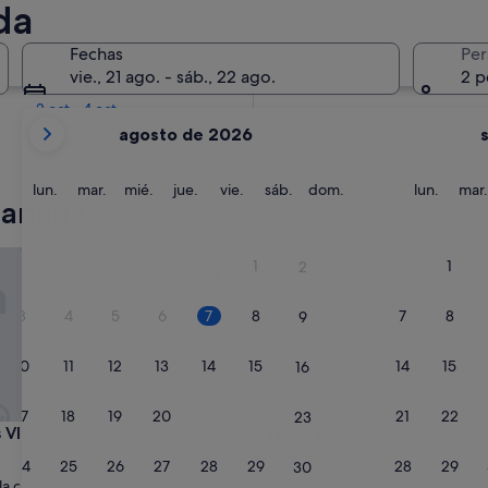
da
En dos semanas
Fechas
Per
21 ago - 23 ago
vie., 21 ago. - sáb., 22 ago.
2 p
En dos meses
2 oct - 4 oct
Tus
agosto de 2026
meses
actuales
son
lunes
martes
miércoles
jueves
viernes
sábado
domingo
lunes
lun.
mar.
mié.
jue.
vie.
sáb.
dom.
lun.
mar.
ranada
August
de
2026
TA & BAR
Nest Style Granada
1
1
2
y
September
3
4
5
6
7
8
7
8
9
de
2026.
10
11
12
13
14
15
14
15
16
17
18
19
20
21
22
21
22
23
TA & BAR
Nest Style Granada
 VITA & BAR
3. Nest Style Granada
nto
Alojamiento
24
25
26
27
28
29
28
29
30
de
la ciudad de Granada
Centro de la ciudad de Granada