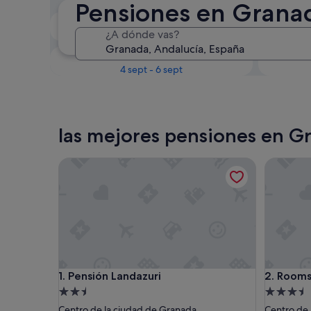
Pensiones en Grana
Próximo fin de semana
¿A dónde vas?
14 ago - 16 ago
En un mes
4 sept - 6 sept
las mejores pensiones en G
Pensión Landazuri
Rooms VI
Pensión Landazuri
Rooms VI
1. Pensión Landazuri
2. Rooms
Alojamiento
Alojamie
de
de
Centro de la ciudad de Granada
Centro de 