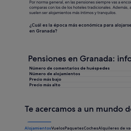
r
Por norma general, en las pensiones siempre vas a encont
a
a
comparas con los de los hoteles tradicionales. Además, 
q
t
suelen ser alojamientos más íntimos y tranquilos.
u
o
e
d
¿Cuál es la época más económica para alojarse
s
o
en Granada?
e
s
o
l
y
o
e
p
n
u
Pensiones en Granada: inf
l
n
a
t
s
Número de comentarios de huéspedes
o
p
Número de alojamientos
s
l
Precio más bajo
t
a
u
Precio más alto
t
r
i
í
c
s
a
t
Te acercamos a un mundo de
s
i
o
c
l
o
a
s
Alojamientos
Vuelos
Paquetes
Coches
Alquileres de v