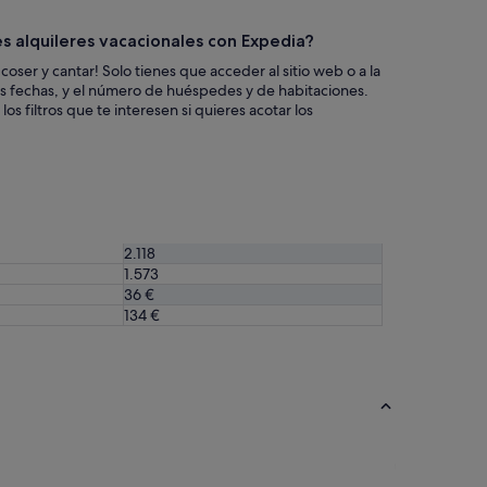
a
i
m
c
 alquileres vacacionales con Expedia?
a
a
b
c
oser y cantar! Solo tienes que acceder al sitio web o a la
l
i
, las fechas, y el número de huéspedes y de habitaciones.
e
o
los filtros que te interesen si quieres acotar los
s
n
y
e
a
s
g
n
r
o
a
s
d
o
2.118
a
n
1.573
b
t
36 €
l
a
e
134 €
n
s
b
,
u
t
e
o
n
d
a
o
s
e
p
s
a