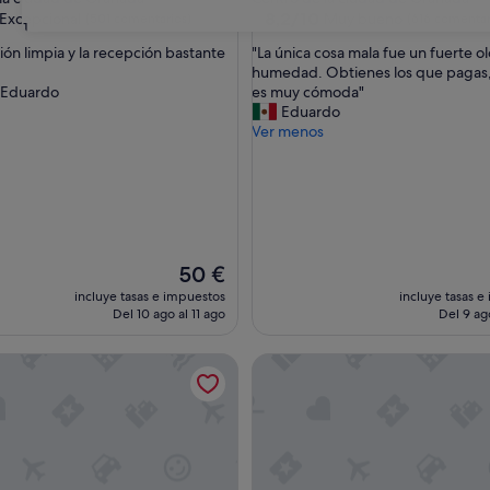
las
3.5 estrellas
8.2
8,2/10
Excepcional
Muy bueno
(501 comentarios)
(616 comentar
31
sobre
"
ión limpia y la recepción bastante
"La única cosa mala fue un fuerte ol
10,
L
humedad. Obtienes los que pagas,
nal,
Muy
a
 Eduardo
es muy cómoda"
entarios)
bueno,
ú
Eduardo
(616 comentarios)
n
Ver menos
i
c
a
c
o
s
a
El
50 €
m
precio
incluye tasas e impuestos
incluye tasas e
a
actual
Del 10 ago al 11 ago
Del 9 ag
l
es
a
de
Mesones
Pensión Boutique Gomérez G
f
50 €
u
e
u
n
f
u