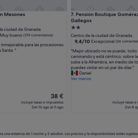
e
r
Mesones
Pensión Boutique Gomérez G
ón Mesones
7. Pensión Boutique Gomére
t
Gallegos
e
nto
o
Alojamiento
la ciudad de Granada
l
de
las
Muy bueno
(139 comentarios)
Centro de la ciudad de Granada
o
2.0 estrellas
9.4
9,4/10
Excepcional
(66 comentar
r
 inmejorable para las procesiones
sobre
a
Santa. "
"
"Mejor ubicado no se puede, todo
10,
h
M
caminando y está céntrico, sobre la
Excepcional,
u
e
sube a la Alhambra, en medio de t
entarios)
(66 comentarios)
m
j
puedes visitar en un par de días."
e
o
Daniel
d
r
Ver menos
a
u
d
b
.
El
i
38 €
O
precio
c
incluye tasas e impuestos
incluye tasas e
b
actual
a
Del 10 ago al 11 ago
Del 8 a
t
es
d
i
de
o
e
38 €
n
n
o
e
s
a una estancia de 1 noche y 2 adultos. Los precios y la disponibilidad están sujeto
s