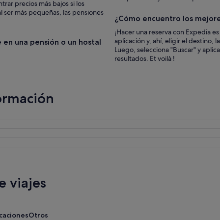
rar precios más bajos si los
e
al ser más pequeñas, las pensiones
q
¿Cómo encuentro los mejores
u
e
¡Hacer una reserva con Expedia es c
s
aplicación y, ahí, eligir el destino
 en una pensión o un hostal
u
Luego, selecciona "Buscar" y aplica 
b
resultados. Et voilà !
e
a
l
a
ormación
A
l
h
a
m
b
r
a
,
 viajes
e
n
m
e
acaciones
Otros
d