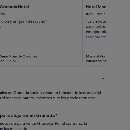
o
d
i
 Granada Hotel
Hotel Macià Granada 
o
n
nte
10/10
Excelente
s
c
l
ención y un gran desayuno"
"Es un hotel muy lindo,
o
o
s
excelentes condiciones y
n
s
inmejorable ubicación, 
v
t
Leer menos
e
r
n
a
i
b
e
Omar
Viaje de 2 noches
Marisol
Viaje de 1 noche
a
n
ce 13 días
Publicado hace 2 semanas
j
t
a
e
d
e
o
s
r
q
e
u
tales en Granada suelen variar en función de la época del
s
e
s
l
o
a
n
s
m
 para alojarse en Granada?
i
u
n
or el contrario, la
y
d
n los meses de .