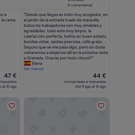
2.0 estrellas
8.8
8,8/10
Excelente
ios)
(331 comentarios)
sobre
"
or a
"Desde que llegas es todo muy acogedor, en
10,
D
 la cama
el jardín de la entrada huele de maravilla,
Excelente,
e
todos los trabajadores son muy amables y
(331 comentarios)
s
agradables, todo está muy limpio, la
d
calefacción perfecta, baños en buen estado,
e
bonitas vistas, azotea preciosa, café gratis....
q
Seguro que se me pasa algo, pero sin duda
u
volveremos a alojarnos allí en la próxima visita
e
a Granada. Gracias por todo chicos!!"
l
Elena
l
Ver menos
e
El
El
47 €
44 €
g
precio
precio
 impuestos
incluye tasas e impuestos
a
actual
actual
o al 10 ago
Del 9 ago al 10 ago
s
es
es
e
de
de
allegos
Pensión Venecia Gomerez
s
47 €
44 €
t
o
d
o
m
u