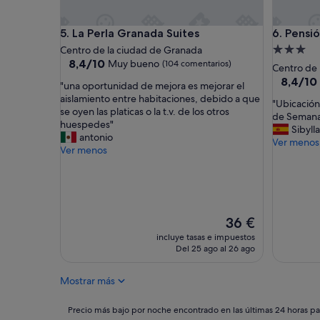
r
e
e
c
La Perla Granada Suites
Pensión 
5. La Perla Granada Suites
6. Pensi
ñ
e
o
p
Alojamie
Centro de la ciudad de Granada
,
c
8.4
8,4/10
Muy bueno
(104 comentarios)
de
Centro de 
l
i
sobre
3.0 estrel
8.4
8,4/10
"
"una oportunidad de mejora es mejorar el
a
ó
10,
sobre
u
aislamiento entre habitaciones, debido a que
a
n
Muy
"
"Ubicación
10,
n
se oyen las platicas o la t.v. de los otros
t
b
bueno,
U
de Semana 
Muy
a
huespedes"
e
a
(104 comentarios)
b
Sibylla
bueno,
o
antonio
n
s
i
Ver menos
(139 com
p
Ver menos
c
t
c
o
i
a
a
r
ó
n
c
t
n
t
i
u
d
e
ó
n
e
s
n
El
36 €
i
t
e
i
precio
incluye tasas e impuestos
d
o
n
n
actual
Del 25 ago al 26 ago
a
d
c
m
es
d
o
i
e
de
d
s
l
Mostrar más
j
36 €
e
e
l
o
m
s
a
r
Precio
Precio más bajo por noche encontrado en las últimas 24 horas par
e
p
"