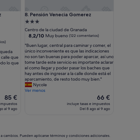
y
a
allegos
Pensión Venecia Gomerez
z
8. Pensión Venecia Gomerez
c
o
Alojamiento
g
de
Centro de la ciudad de Granada
e
3.0 estrellas
8.2
8,2/10
Muy bueno
(122 comentarios)
d
sobre
ios)
o
"
"Buen lugar, central para caminar y comer, el
10,
r
B
único inconveniente es que las indicaciones
 queda
Muy
,
u
no son tan buenas para poder aparcar, así uno
 calle que
bueno,
e
e
tome tarde este servicio es importante aclarar
odo lo que
(122 comentarios)
n
n
el como llegar y poder pasar los baches que
e
l
hay antes de ingresar a la calle donde está el
l
u
aparcamiento, de resto todo muy bien."
j
g
Nycole
a
a
Ver menos
r
r
El
El
85 €
66 €
d
,
precio
precio
 impuestos
incluye tasas e impuestos
í
c
actual
actual
go al 9 ago
Del 8 ago al 9 ago
n
e
es
es
d
n
de
de
e
t
85 €
66 €
l
r
a
a
s a cambios. Pueden aplicarse términos y condiciones adicionales.
e