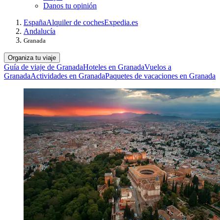
Danos tu opinión
España
Alquiler de coches
Expedia.es
Andalucía
Granada
Organiza tu viaje
Guía de viaje de Granada
Hoteles en Granada
Vuelos a
Granada
Actividades en Granada
Paquetes de vacaciones en Granada