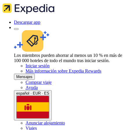
Descargar app
Los miembros pueden ahorrar al menos un 10 % en más de
100 000 hoteles de todo el mundo tras iniciar sesión.
Iniciar sesión
Más información sobre Expedia Rewards
Mensajes
Comprar viaje
Ayuda
español · EUR · ES
Anunciar alojamiento
Viajes