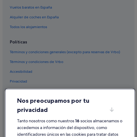
Vuelos baratos en España
Alquiler de coches en España
Todos los alojamientos
Políticas
Términos y condiciones generales (excepto para reservas de Vrbo)
Términos y condiciones de Vrbo
Accesibilidad
Privacidad
Cookies
Nos preocupamos por tu
Condiciones de uso
privacidad
Información legal/contacto
Tanto nosotros como nuestros
16
socios almacenamos o
Pautas sobre el contenido y cómo denunciar contenido
accedemos a información del dispositivo, como
identificadores únicos en las cookies para tratar datos
Ayuda