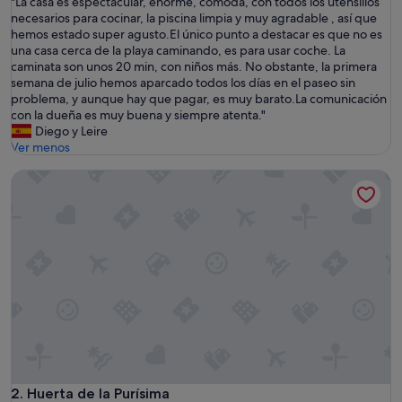
"
"La casa es espectacular, enorme, cómoda, con todos los utensilios
10,
L
necesarios para cocinar, la piscina limpia y muy agradable , así que
Excepcional,
a
hemos estado super agusto.El único punto a destacar es que no es
(13 comentarios)
c
una casa cerca de la playa caminando, es para usar coche. La
a
caminata son unos 20 min, con niños más. No obstante, la primera
s
semana de julio hemos aparcado todos los días en el paseo sin
a
problema, y aunque hay que pagar, es muy barato.La comunicación
e
con la dueña es muy buena y siempre atenta."
s
Diego y Leire
e
Ver menos
s
Huerta de la Purísima
p
e
c
t
a
c
u
l
a
r
,
e
n
o
Huerta de la Purísima
2. Huerta de la Purísima