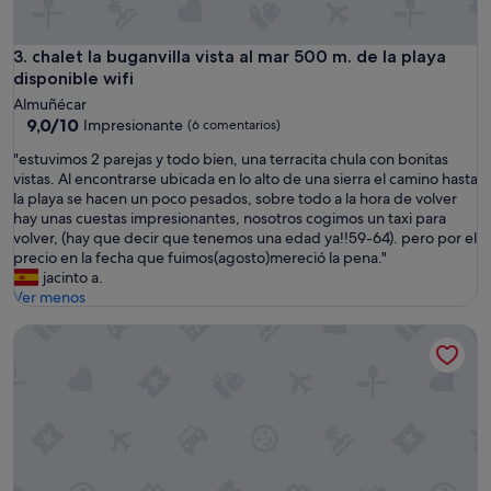
n
u
s
r
i
d
chalet la buganvilla vista al mar 500 m. de la playa disponibl
3. chalet la buganvilla vista al mar 500 m. de la playa
l
a
disponible wifi
i
y
o
Almuñécar
s
9.0
s
9,0/10
Impresionante
(6 comentarios)
,
sobre
n
o
"
"estuvimos 2 parejas y todo bien, una terracita chula con bonitas
10,
e
u
e
vistas. Al encontrarse ubicada en lo alto de una sierra el camino hasta
Impresionante,
c
r
s
la playa se hacen un poco pesados, sobre todo a la hora de volver
(6 comentarios)
e
1
t
hay unas cuestas impresionantes, nosotros cogimos un taxi para
s
0
u
volver, (hay que decir que tenemos una edad ya!!59-64). pero por el
a
y
v
precio en la fecha que fuimos(agosto)mereció la pena."
r
e
i
jacinto a.
i
a
m
Ver menos
o
r
o
s
o
Villa del Mamut, en Padul Granada
s
p
l
2
a
d
p
r
d
a
a
a
r
c
u
e
o
g
j
c
h
a
i
t