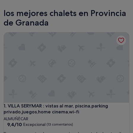
Granada
Almuñé
los mejores chalets en Provincia
de Granada
VILLA SERYMAR : vistas al mar, piscina,parking privado,jueg
VILLA SERYMAR : vistas al mar, piscina,parking privado,jueg
1. VILLA SERYMAR : vistas al mar, piscina,parking
privado,juegos,home cinema,wi-fi
ALMUÑÈCAR
9.4
9,4/10
Excepcional
(13 comentarios)
sobre