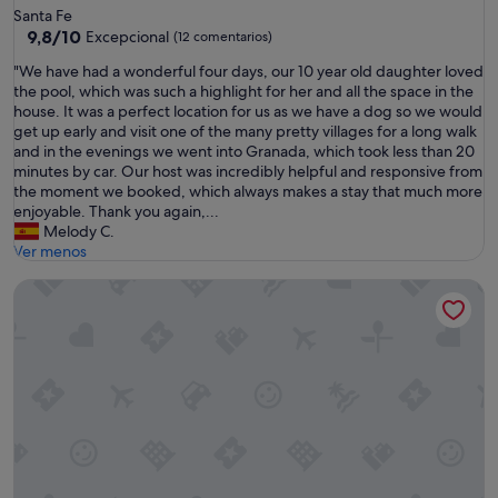
r
Santa Fe
m
9.8
9,8/10
Excepcional
(12 comentarios)
e
sobre
,
"
"We have had a wonderful four days, our 10 year old daughter loved
10,
c
W
the pool, which was such a highlight for her and all the space in the
Excepcional,
ó
e
house. It was a perfect location for us as we have a dog so we would
(12 comentarios)
m
h
get up early and visit one of the many pretty villages for a long walk
o
a
and in the evenings we went into Granada, which took less than 20
d
v
minutes by car. Our host was incredibly helpful and responsive from
a
e
the moment we booked, which always makes a stay that much more
,
h
enjoyable. Thank you again,...
c
a
Melody C.
o
d
Ver menos
n
a
t
chalet la buganvilla vista al mar 500 m. de la playa disponibl
w
o
o
d
n
o
d
s
e
l
r
o
f
s
u
u
l
t
f
e
o