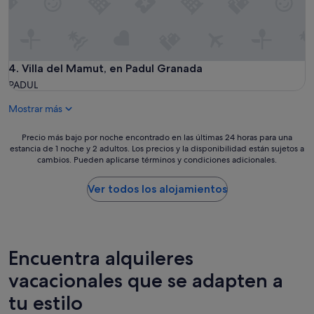
s
n
e
y
a
r
t
r
l
o
,
o
d
l
v
o
Villa del Mamut, en Padul Granada
4. Villa del Mamut, en Padul Granada
a
e
b
p
d
PADUL
i
i
t
e
s
Mostrar más
h
n
c
e
,
i
p
Precio
Precio más bajo por noche encontrado en las últimas 24 horas para una
u
n
o
estancia de 1 noche y 2 adultos. Los precios y la disponibilidad están sujetos a
más
n
a
o
cambios. Pueden aplicarse términos y condiciones adicionales.
bajo
a
l
l
por
t
i
,
noche
Ver todos los alojamientos
e
m
w
encontrado
r
p
h
en
r
i
i
las
a
a
c
últimas
c
y
h
24 horas
Encuentra alquileres
i
m
w
para
t
u
a
vacacionales que se adapten a
una
a
y
s
estancia
c
a
tu estilo
s
de
h
g
u
1 noche