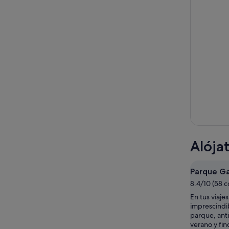
Alója
Parque Ga
8.4/10 (58 
En tus viaje
imprescindibl
parque, ant
verano y fin