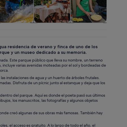
Aventuras y al
Espectáculos y
Clases y talleres
Spa y bie
aire libre
conciertos
igua residencia de verano y finca de uno de los
arque y un museo dedicado a su memoria.
nada. Este parque público que lleva su nombre, un terreno
, incluye varias avenidas moteadas por el sol y bordeadas de
orca.
as instalaciones de agua y un huerto de árboles frutales.
madas. Disfruta de un pícnic junto al estanque y deja que los
 dentro del parque. Aquí es donde el poeta pasó sus últimos
ibujos, los manuscritos, las fotografías y algunos objetos
io donde creó algunas de sus obras más famosas. También hay
les, el acceso es gratuito. A lo largo de todo el año, el