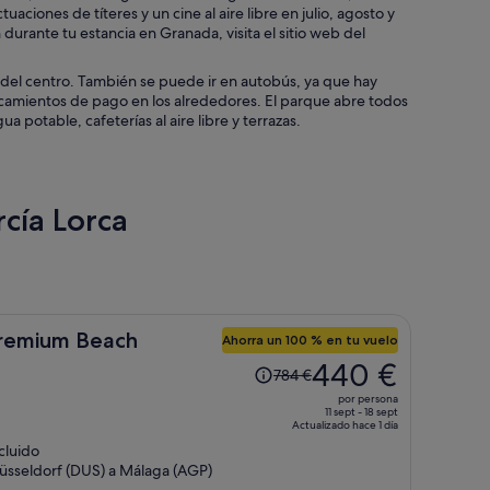
ciones de títeres y un cine al aire libre en julio, agosto y
durante tu estancia en Granada, visita el sitio web del
o del centro. También se puede ir en autobús, ya que hay
arcamientos de pago en los alrededores. El parque abre todos
a potable, cafeterías al aire libre y terrazas.
rcía Lorca
Premium Beach
Ahorra un 100 % en tu vuelo
El
440 €
784 €
precio
por persona
era
11 sept - 18 sept
Actualizado hace 1 día
de
ncluido
784 €,
üsseldorf (DUS) a Málaga (AGP)
ahora