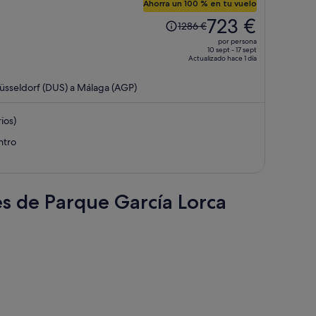
Ahorra un 100 % en tu vuelo
El
723 €
1286 €
precio
por persona
era
10 sept - 17 sept
Actualizado hace 1 día
de
1286 €,
üsseldorf (DUS) a Málaga (AGP)
ahora
es
ios)
de
723 €
ntro
por
persona
es de Parque García Lorca