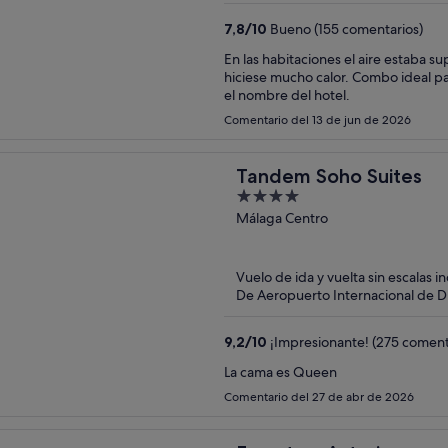
7,8
/
10
Bueno (155 comentarios)
En las habitaciones el aire estaba su
hiciese mucho calor. Combo ideal pa
el nombre del hotel.
Comentario del 13 de jun de 2026
Tandem Soho Suites
4
out
Málaga Centro
of
5
Vuelo de ida y vuelta sin escalas i
De Aeropuerto Internacional de D
9,2
/
10
¡Impresionante! (275 coment
La cama es Queen
Comentario del 27 de abr de 2026