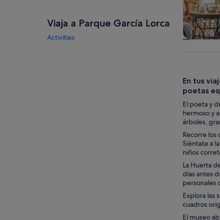
Viaja a Parque García Lorca
Activities
Visitas gu
excursio
un d
En tus via
poetas es
El poeta y 
hermoso y am
árboles, gra
Recorre los 
Siéntate a l
niños corret
La Huerta d
días antes d
personales 
Explora las 
cuadros orig
El museo abr