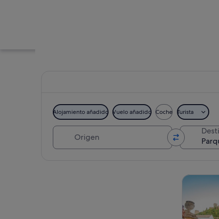
Alojamiento añadido
Vuelo añadido
Coche
Turista
Origen
Dest
Un jardín con un sen
Ver mapa
Visitas gu