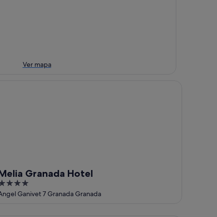
Ver mapa
lia Granada Hotel
Melia Granada Hotel
4
out
Angel Ganivet 7 Granada Granada
of
5