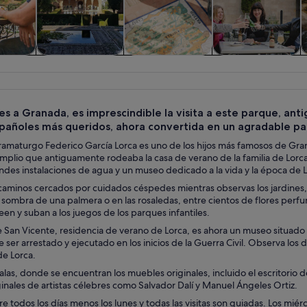
iadas y
Historia y cultura
Visitas privadas y
Comidas,
nes de
personalizadas
bebidas y vida
ía
nocturna
jes a Granada, es imprescindible la visita a este parque, ant
pañoles más queridos, ahora convertida en un agradable p
dramaturgo Federico García Lorca es uno de los hijos más famosos de Gra
plio que antiguamente rodeaba la casa de verano de la familia de Lorca
ndes instalaciones de agua y un museo dedicado a la vida y la época de L
caminos cercados por cuidados céspedes mientras observas los jardines, l
a sombra de una palmera o en las rosaledas, entre cientos de flores perfu
een y suban a los juegos de los parques infantiles.
e San Vicente, residencia de verano de Lorca, es ahora un museo situado
e ser arrestado y ejecutado en los inicios de la Guerra Civil. Observa los d
de Lorca.
salas, donde se encuentran los muebles originales, incluido el escritor
inales de artistas célebres como Salvador Dalí y Manuel Ángeles Ortiz.
e todos los días menos los lunes y todas las visitas son guiadas. Los miérco