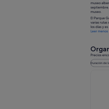
museo alberg
septiembre. 
museo.
El Parque Ga
varias rutas
los días y e
Leer menos
Organ
Precios enco
Duración de l