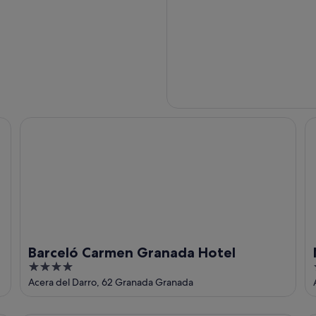
Barceló Carmen Granada Hotel
Me
Barceló Carmen Granada Hotel
4
out
Acera del Darro, 62 Granada Granada
of
5