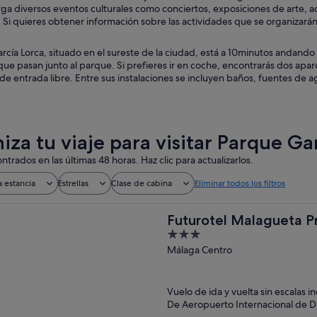
a diversos eventos culturales como conciertos, exposiciones de arte, actua
Si quieres obtener información sobre las actividades que se organizarán 
rcía Lorca, situado en el sureste de la ciudad, está a 10minutos andand
 que pasan junto al parque. Si prefieres ir en coche, encontrarás dos ap
s de entrada libre. Entre sus instalaciones se incluyen baños, fuentes de agu
iza tu viaje para visitar Parque Ga
ntrados en las últimas 48 horas. Haz clic para actualizarlos.
a estancia
Estrellas
Clase de cabina
Eliminar todos los filtros
Futurotel Malagueta 
3
out
Málaga Centro
of
5
Vuelo de ida y vuelta sin escalas i
De Aeropuerto Internacional de D