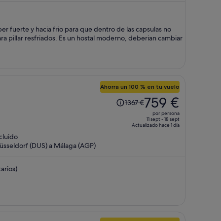
es
de
440 €
per fuerte y hacia frio para que dentro de las capsulas no
por
ra pillar resfriados. Es un hostal moderno, deberian cambiar
persona
Ahorra un 100 % en tu vuelo
El
759 €
1367 €
precio
por persona
era
11 sept - 18 sept
Actualizado hace 1 día
de
ncluido
1367 €,
üsseldorf (DUS) a Málaga (AGP)
ahora
es
arios)
de
759 €
por
persona