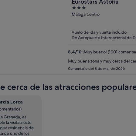
Eurostars Astoria
3
out
Málaga Centro
of
5
Vuelo de ida y vuelta incluido
De Aeropuerto Internacional de D
8,4
/
10
¡Muy bueno! (1001 comentar
Muy buena zona y muy cerca del ce
Comentario del 8 de mar de 2026
te cerca de las atracciones popular
rcía Lorca
comentarios)
s a Granada, es
e la visita a este
igua residencia de
ca de uno de los