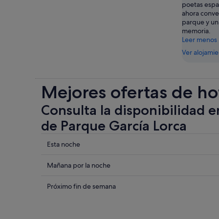
poetas espa
ahora conve
parque y un
memoria.
Leer menos
Ver alojami
Mejores ofertas de ho
Consulta la disponibilidad e
de Parque García Lorca
Comprueba
Esta noche
los
precios
Comprueba
Mañana por la noche
cerca
los
de
precios
Comprueba
Próximo fin de semana
Parque
cerca
los
García
de
precios
Lorca
Parque
cerca