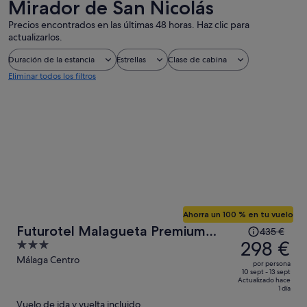
Mirador de San Nicolás
Precios encontrados en las últimas 48 horas. Haz clic para
actualizarlos.
Duración de la estancia
Estrellas
Clase de cabina
Eliminar todos los filtros
Ahorra un 100 % en tu vuelo
El
Futurotel Malagueta Premium
435 €
precio
298 €
3
Beach
era
out
Málaga Centro
por persona
de
of
10 sept - 13 sept
Actualizado hace
435 €,
5
1 día
ahora
Vuelo de ida y vuelta incluido