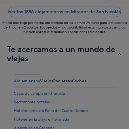
of
of
5
5
Ver los 1856 alojamientos en Mirador de San Nicolás
Precio más bajo por noche encontrado en las últimas 24 horas para una estancia
de 1 noche y 2 adultos. Los precios y la disponibilidad están sujetos a cambios.
Pueden aplicarse términos y condiciones adicionales.
Te acercamos a un mundo de
viajes
Alojamientos
Vuelos
Paquetes
Coches
Casas de campo en Granada
Sacromonte hoteles
Hoteles cerca de Patio del Cuarto Dorado
Hoteles en la playa en Granada
Albergues en Granada