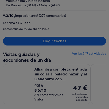
Vuelo de ida y vuelta incluido
ahora
De Barcelona (BCN) a Málaga (AGP)
es
de
9,2
/
10
¡Impresionante! (275 comentarios)
426 €
por
La cama es Queen
persona
Comentario del 27 de abr de 2026
Elegir fechas
Visitas guiadas y
Ver las 247 actividades
excursiones de un día
Alhambra completa: entrada sin colas al palacio nazarí y al Ge
Alhambra y
Alhambra completa: entrada
sin colas al palacio nazarí y al
Generalife con ...
La
5 h
El
47 €
9.6
9,6/10
duración
precio
incluye tasas e
sobre
371 comentarios de
de
es
impuestos
Viator
10
por adulto
la
de
con
actividad
47 €