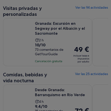
371
es
por
comentarios
de
Visitas privadas y
Ver las 94 actividades
adulto
5 horas
personalizadas
Granada: Excursión en Segway por el Albaicín y el Sacromo
Tour Priva
Granada: Excursión en
Segway por el Albaicín y el
Sacromonte
La
2 h
10.0
10/10
duración
El
49 €
sobre
73 comentarios de
de
precio
GetYourGuide
10
la
incluye tasas e
es
impuestos
con
actividad
Cancelación gratuita
por adulto
de
73
es
49 €
comentarios
de
por
Comidas, bebidas y
Ver las 25 actividades
2 horas
adulto
vida nocturna
Se abre en una 
Desde Granada: Barranquismo en Río Verde
Desde la C
Desde Granada:
Barranquismo en Río Verde
La
4 h
9.4
9,4/10
duración
El
72 €