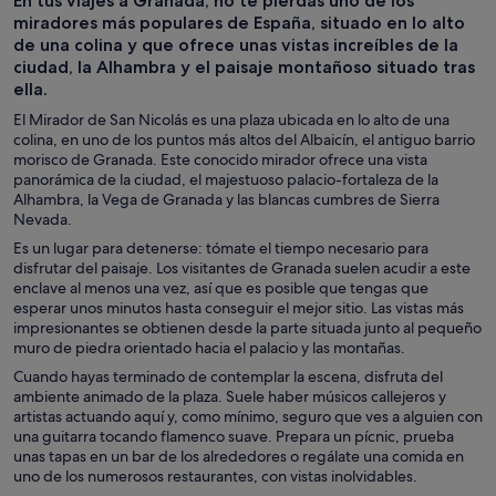
En tus viajes a Granada, no te pierdas uno de los
de un día
personalizadas
nocturna
miradores más populares de España, situado en lo alto
de una colina y que ofrece unas vistas increíbles de la
ciudad, la Alhambra y el paisaje montañoso situado tras
ella.
El Mirador de San Nicolás es una plaza ubicada en lo alto de una
colina, en uno de los puntos más altos del Albaicín, el antiguo barrio
morisco de Granada. Este conocido mirador ofrece una vista
panorámica de la ciudad, el majestuoso palacio-fortaleza de la
Alhambra, la Vega de Granada y las blancas cumbres de Sierra
Nevada.
Es un lugar para detenerse: tómate el tiempo necesario para
disfrutar del paisaje. Los visitantes de Granada suelen acudir a este
enclave al menos una vez, así que es posible que tengas que
esperar unos minutos hasta conseguir el mejor sitio. Las vistas más
impresionantes se obtienen desde la parte situada junto al pequeño
muro de piedra orientado hacia el palacio y las montañas.
Cuando hayas terminado de contemplar la escena, disfruta del
ambiente animado de la plaza. Suele haber músicos callejeros y
artistas actuando aquí y, como mínimo, seguro que ves a alguien con
una guitarra tocando flamenco suave. Prepara un pícnic, prueba
unas tapas en un bar de los alrededores o regálate una comida en
uno de los numerosos restaurantes, con vistas inolvidables.