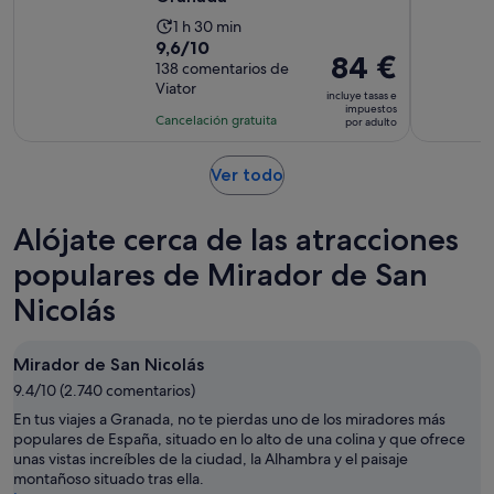
La
1 h 30 min
9.6
9,6/10
duración
El
84 €
sobre
138 comentarios de
de
precio
Viator
10
la
incluye tasas e
es
impuestos
con
actividad
Cancelación gratuita
por adulto
de
138
es
84 €
comentarios
de
Se
Ver todo
por
1 hora
abre
adulto
y
en
Alójate cerca de las atracciones
30 minutos
una
pestaña
populares de Mirador de San
nueva
Nicolás
Mirador de San Nicolás
9.4/10 (2.740 comentarios)
En tus viajes a Granada, no te pierdas uno de los miradores más
populares de España, situado en lo alto de una colina y que ofrece
unas vistas increíbles de la ciudad, la Alhambra y el paisaje
montañoso situado tras ella.