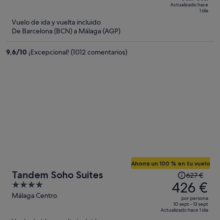
of
Actualizado hace
965 €,
5
1 día
ahora
Vuelo de ida y vuelta incluido
es
De Barcelona (BCN) a Málaga (AGP)
de
605 €
9,6
/
10
¡Excepcional! (1012 comentarios)
por
persona
Ahorra un 100 % en tu vuelo
El
Tandem Soho Suites
627 €
precio
426 €
4
era
out
Málaga Centro
por persona
de
of
10 sept - 13 sept
Actualizado hace 1 día
627 €,
5