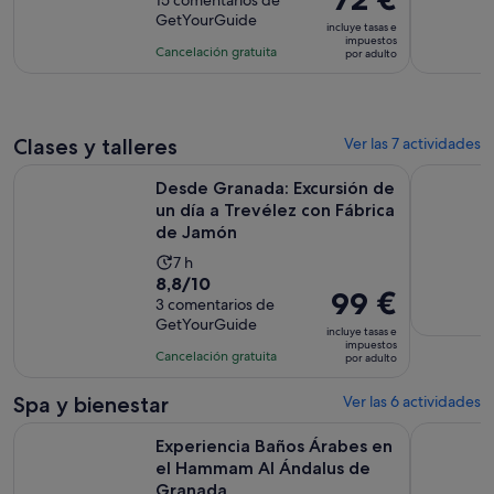
sobre
15 comentarios de
de
precio
GetYourGuide
10
la
incluye tasas e
es
impuestos
con
actividad
Cancelación gratuita
por adulto
de
15
es
72 €
comentarios
de
por
4 horas
adulto
Clases y talleres
Ver las 7 actividades
Desde Granada: Excursión de un día a Trevélez con Fábrica
Granada: T
Desde Granada: Excursión de
un día a Trevélez con Fábrica
de Jamón
La
7 h
8.8
8,8/10
duración
El
99 €
sobre
3 comentarios de
de
precio
GetYourGuide
10
la
incluye tasas e
es
impuestos
con
actividad
Cancelación gratuita
por adulto
de
3
es
99 €
comentarios
de
Spa y bienestar
Ver las 6 actividades
por
7 horas
Experiencia Baños Árabes en el Hammam Al Ándalus de Gr
Granada: 
adulto
Experiencia Baños Árabes en
el Hammam Al Ándalus de
Granada