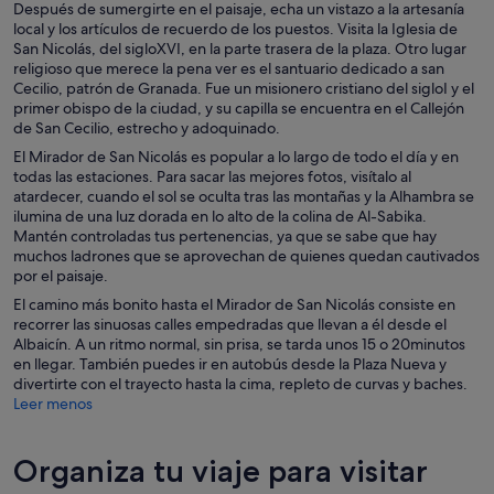
Después de sumergirte en el paisaje, echa un vistazo a la artesanía
local y los artículos de recuerdo de los puestos. Visita la Iglesia de
San Nicolás, del sigloXVI, en la parte trasera de la plaza. Otro lugar
religioso que merece la pena ver es el santuario dedicado a san
Cecilio, patrón de Granada. Fue un misionero cristiano del sigloI y el
primer obispo de la ciudad, y su capilla se encuentra en el Callejón
de San Cecilio, estrecho y adoquinado.
El Mirador de San Nicolás es popular a lo largo de todo el día y en
todas las estaciones. Para sacar las mejores fotos, visítalo al
atardecer, cuando el sol se oculta tras las montañas y la Alhambra se
ilumina de una luz dorada en lo alto de la colina de Al-Sabika.
Mantén controladas tus pertenencias, ya que se sabe que hay
muchos ladrones que se aprovechan de quienes quedan cautivados
por el paisaje.
El camino más bonito hasta el Mirador de San Nicolás consiste en
recorrer las sinuosas calles empedradas que llevan a él desde el
Albaicín. A un ritmo normal, sin prisa, se tarda unos 15 o 20minutos
en llegar. También puedes ir en autobús desde la Plaza Nueva y
divertirte con el trayecto hasta la cima, repleto de curvas y baches.
Leer menos
Organiza tu viaje para visitar