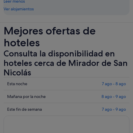
Leer menos
Ver alojamientos
Mejores ofertas de
hoteles
Consulta la disponibilidad en
hoteles cerca de Mirador de San
Nicolás
Comprueba
Esta noche
7 ago - 8 ago
los
precios
Comprueba
Mañana por la noche
8 ago - 9 ago
cerca
los
de
precios
Comprueba
Este fin de semana
7 ago - 9 ago
Mirador
cerca
los
de
de
precios
San
Mirador
cerca