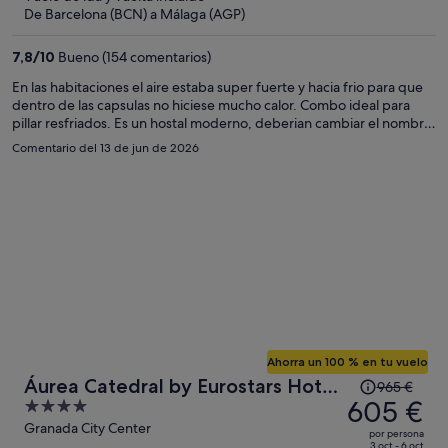
es
De Barcelona (BCN) a Málaga (AGP)
de
298 €
7,8
/
10
Bueno (154 comentarios)
por
En las habitaciones el aire estaba super fuerte y hacia frio para que
persona
dentro de las capsulas no hiciese mucho calor. Combo ideal para
pillar resfriados. Es un hostal moderno, deberian cambiar el nombre
del hotel.
Comentario del 13 de jun de 2026
Ahorra un 100 % en tu vuelo
El
Áurea Catedral by Eurostars Hotel
965 €
precio
605 €
4
Company
era
out
Granada City Center
por persona
de
3 oct - 6 oct