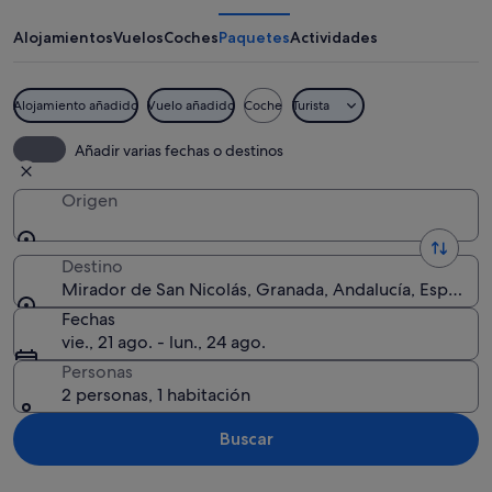
San
Nicolás
Alojamientos
Vuelos
Coches
Paquetes
Actividades
Alojamiento añadido
Vuelo añadido
Coche
Turista
Una fortaleza histórica con torres y 
Añadir varias fechas o destinos
Origen
Destino
Mirador de San Nicolás, Granada, Andalucía, España
Fechas
vie., 21 ago. - lun., 24 ago.
Personas
2 personas, 1 habitación
Buscar
Ver mapa