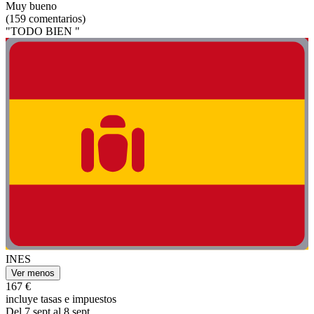
Muy bueno
(159 comentarios)
"TODO BIEN "
INES
Ver menos
167 €
incluye tasas e impuestos
Del 7 sept al 8 sept