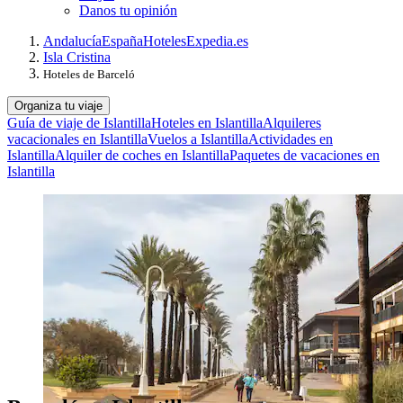
Danos tu opinión
Andalucía
España
Hoteles
Expedia.es
Isla Cristina
Hoteles de Barceló
Organiza tu viaje
Guía de viaje de Islantilla
Hoteles en Islantilla
Alquileres
vacacionales en Islantilla
Vuelos a Islantilla
Actividades en
Islantilla
Alquiler de coches en Islantilla
Paquetes de vacaciones en
Islantilla