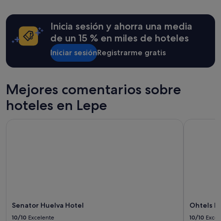
las
últimas
Inicia sesión y ahorra una media
24 horas
para
de un 15 % en miles de hoteles
una
estancia
Iniciar sesión
Registrarme gratis
de
1 noche
y
Mejores comentarios sobre
2 adultos.
Los
hoteles en Lepe
precios
y
la
Senator Huelva Hotel
Ohtels Ma
disponibilidad
están
sujetos
a
cambios.
Pueden
aplicarse
términos
y
Senator Huelva Hotel
Ohtels 
condiciones
10/10
Excelente
10/10
Excel
adicionales.