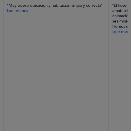
"Muy buena ubicación y habitación limpia y correcta"
"El hotel e
Leer menos
amabilida
animación,
sea minidi
Hemos est
Leer men