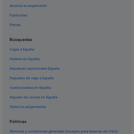
Anuncia tu alojamiento
Apartamentos en Cartaya
Publicidad
Best Western hoteles en Islantilla
Prensa
Barcelo hoteles en Isla Cristina
Chalets en Lepe
Búsquedas
Hoteles con conserje en Lepe
Viajes a España
Iberostar hoteles en Islantilla
Hoteles en España
Inturjoven hoteles en Islantilla
Alquileres vacacionales España
Barcelo hoteles en Islantilla
Paquetes de viaje a España
Hoteles con spa en Lepe
Vuelos baratos en España
Hoteles con todo incluido en Provincia de Huelva
Alquiler de coches en España
Lepe hoteles
Playa Senator hoteles en Centro de Isla Cristina
Todos los alojamientos
Casas de campo en Lepe
Políticas
Campings de caravanas en Lepe
Términos y condiciones generales (excepto para reservas de Vrbo)
Barcelo hoteles en La Antilla