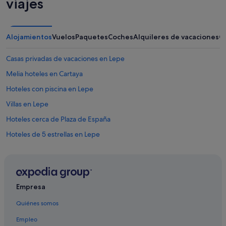
viajes
Alojamientos
Vuelos
Paquetes
Coches
Alquileres de vacaciones
O
Casas privadas de vacaciones en Lepe
Melia hoteles en Cartaya
Hoteles con piscina en Lepe
Villas en Lepe
Hoteles cerca de Plaza de España
Hoteles de 5 estrellas en Lepe
Tiendas de safari en Cartaya
Apartoteles en Cartaya
Hoteles en la playa en Lepe
Empresa
Iberostar hoteles en Isla Cristina
Quiénes somos
Iberostar hoteles en El Rompido
Empleo
Pensiones en Lepe