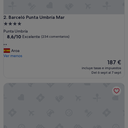
Barceló Punta Umbría Mar
2. Barceló Punta Umbría Mar
Alojamiento
de
Punta Umbría
4.0 estrellas
8.6
8,6/10
Excelente
(234 comentarios)
sobre
"
"."
10,
.
Aroa
Excelente,
"
Ver menos
(234 comentarios)
El
187 €
precio
incluye tasas e impuestos
actual
Del 6 sept al 7 sept
es
de
Barceló Isla Canela
187 €