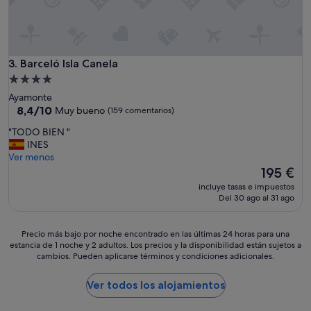
Barceló Isla Canela
3. Barceló Isla Canela
Alojamiento
de
Ayamonte
4.0 estrellas
8.4
8,4/10
Muy bueno
(159 comentarios)
sobre
"
"TODO BIEN "
10,
T
INES
Muy
O
Ver menos
bueno,
D
El
195 €
(159 comentarios)
O
precio
incluye tasas e impuestos
B
actual
Del 30 ago al 31 ago
I
es
E
de
N
195 €
Precio
Precio más bajo por noche encontrado en las últimas 24 horas para una
"
estancia de 1 noche y 2 adultos. Los precios y la disponibilidad están sujetos a
más
cambios. Pueden aplicarse términos y condiciones adicionales.
bajo
por
noche
Ver todos los alojamientos
encontrado
en