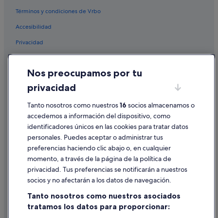
Términos y condiciones de Vrbo
Albergues en Lepe
Accesibilidad
Pousadas de Portugal hoteles en Isla Cristina
Privacidad
Hoteles con casino en Cartaya
Apartoteles en Lepe
Cookies
Nos preocupamos por tu
Hoteles para ir de compras en Lepe
Condiciones de uso
privacidad
Complejos turísticos en Lepe
Información legal/contacto
Nh Hotels en El Rompido
Pautas sobre el contenido y cómo denunciar contenido
Tanto nosotros como nuestros
16
socios almacenamos o
accedemos a información del dispositivo, como
Playa Senator hoteles en Isla Cristina
identificadores únicos en las cookies para tratar datos
Ayuda
Paradores hoteles en El Rompido
personales. Puedes aceptar o administrar tus
Ayuda
Hotusa hoteles en Islantilla
preferencias haciendo clic abajo o, en cualquier
momento, a través de la página de la política de
Pensiones en La Antilla
Cancelar un vuelo
privacidad. Tus preferencias se notificarán a nuestros
Hoteles con gimnasio en Lepe
Cancelar una reserva de hotel o de un alquiler vacacional
socios y no afectarán a los datos de navegación.
Hoteles de 4 estrellas en Lepe
Plazos de reembolso
Tanto nosotros como nuestros asociados
Playa Senator hoteles en Cartaya
tratamos los datos para proporcionar:
Utilizar un cupón de Expedia