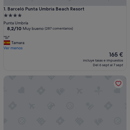
Barceló Punta Umbria Beach Resort
1. Barceló Punta Umbria Beach Resort
Alojamiento
de
Punta Umbría
4.0 estrellas
8.2
8,2/10
Muy bueno
(287 comentarios)
sobre
"
"Si"
10,
S
Tamara
Muy
i
Ver menos
bueno,
"
El
165 €
(287 comentarios)
precio
incluye tasas e impuestos
actual
Del 6 sept al 7 sept
es
de
Barceló Punta Umbría Mar
165 €