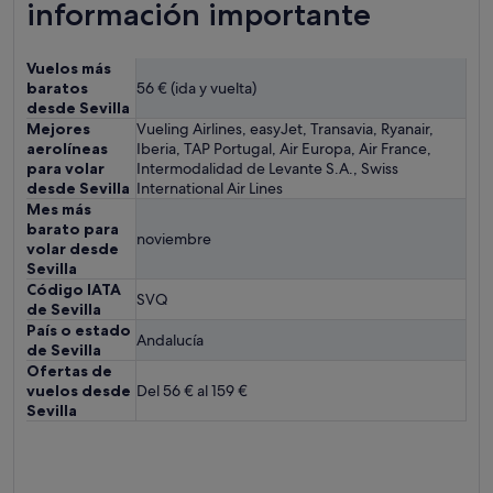
información importante
Vuelos más
baratos
56 € (ida y vuelta)
desde Sevilla
Mejores
Vueling Airlines, easyJet, Transavia, Ryanair,
aerolíneas
Iberia, TAP Portugal, Air Europa, Air France,
para volar
Intermodalidad de Levante S.A., Swiss
desde Sevilla
International Air Lines
Mes más
barato para
noviembre
volar desde
Sevilla
Código IATA
SVQ
de Sevilla
País o estado
Andalucía
de Sevilla
Ofertas de
vuelos desde
Del 56 € al 159 €
Sevilla