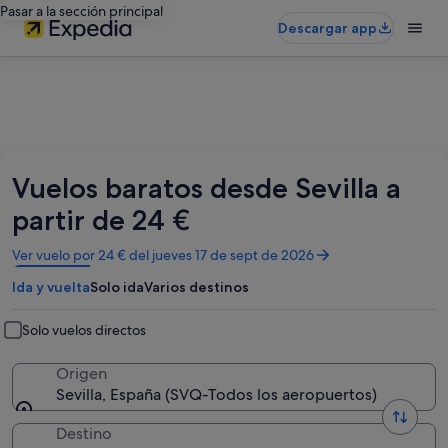
Pasar a la sección principal
Descargar app
Vuelos baratos desde Sevilla a
partir de 24 €
Se
Ver vuelo por 24 € del jueves 17 de sept de 2026
abre
Ida y vuelta
Solo ida
Varios destinos
en
una
ventana
Solo vuelos directos
nueva
Origen
Sevilla, España (SVQ-Todos los aeropuertos)
Destino