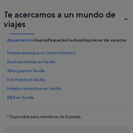
Te acercamos a un mundo de
viajes
Alojamientos
Vuelos
Paquetes
Coches
Alquileres de vacaciones
Hoteles boutique en Centro histórico
Rusticae hoteles en Sevilla
Albergues en Sevilla
Exe Hotels en Sevilla
Hoteles románticos en Sevilla
B&B en Sevilla
Complejos turísticos en Sevilla
Centro histórico hoteles
* Disponible para miembros de Expedia.
Pensiones en Sevilla