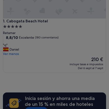
Cabogata Beach Hotel
1. Cabogata Beach Hotel
Alojamiento
de
Retamar
5.0 estrellas
8.8
8,8/10
Excelente
(180 comentarios)
sobre
"
"q"
10,
q
Daniel
Excelente,
"
Ver menos
(180 comentarios)
El
210 €
precio
incluye tasas e impuestos
actual
Del 6 sept al 7 sept
es
de
210 €
Inicia sesión y ahorra una media
de un 15 % en miles de hoteles