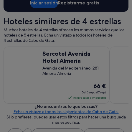
Iniciar sesión
Registrarme gratis
Hoteles similares de 4 estrellas
Muchos hoteles de 4 estrellas ofrecen los mismos servicios que los
hoteles de 5 estrellas. Echa un vistazo a todos los hoteles de
4 estrellas de Cabo de Gata.
Sercotel Avenida Hotel Almería
Aire Hotel
Sercotel Avenida
Hotel Almería
Avenida del Mediterráneo, 281
Almeria Almería
El
66 €
precio
Del 6 sept al 7 sept
es
incluye tasas e impuestos
de
¿No encuentras lo que buscas?
66 €
Echa un vistazo a todos los alojamientos de Cabo de Gata.
por
Si lo prefieres, puedes usar estos filtros para hacer una búsqueda
noche
más específica.
del