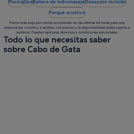
Piscina
Spa
Bañera de hidromasaje
Desayuno incluido
6
sept
Parque acuático
al
7
Precio más bajo por noche encontrado en las últimas 24 horas para una
sept
estancia de 1 noche y 2 adultos. Los precios y la disponibilidad están sujetos a
cambios. Pueden aplicarse términos y condiciones adicionales.
Todo lo que necesitas saber
sobre Cabo de Gata