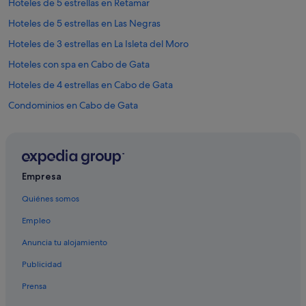
Hoteles de 5 estrellas en Retamar
Hoteles de 5 estrellas en Las Negras
Hoteles de 3 estrellas en La Isleta del Moro
Hoteles con spa en Cabo de Gata
Hoteles de 4 estrellas en Cabo de Gata
Condominios en Cabo de Gata
Hoteles de 5 estrellas en Viator
Casas de huéspedes en Cabo de Gata
Marriott Hotels & Resorts en Cabo de Gata
Empresa
Hoteles de 4 estrellas en San José
Quiénes somos
Hoteles de 5 estrellas en La Isleta del Moro
Empleo
Inturjoven hoteles en Retamar
Anuncia tu alojamiento
Hoteles de 5 estrellas en Níjar
Publicidad
Hoteles con restaurante en Cabo de Gata
Prensa
Pensiones en Cabo de Gata