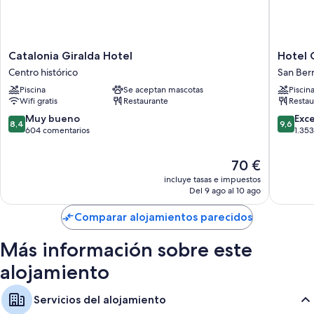
Catalonia
Hotel
Catalonia Giralda Hotel
Hotel 
Giralda
Giralda
Centro histórico
San Ber
Hotel
Center
Piscina
Se aceptan mascotas
Piscin
Centro
San
Wifi gratis
Restaurante
Restau
histórico
Bernard
8.4
9.6
Muy bueno
Exc
8,4
9,6
sobre
sobre
604 comentarios
1.35
10,
10,
Muy
Excepcio
El
70 €
bueno,
1.353 c
precio
incluye tasas e impuestos
604 comentarios
actual
Del 9 ago al 10 ago
es
de
Comparar alojamientos parecidos
70 €
Más información sobre este
alojamiento
Servicios del alojamiento