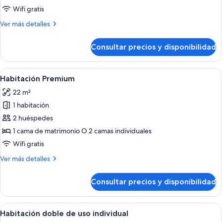
doble
Wifi gratis
Más
Ver más detalles
detalles
de
Consultar precios y disponibilidad
Habitación
doble
Abrir
Una habitación de hotel con cama, escri
5
Habitación Premium
todas
22 m²
las
1 habitación
fotos
de
2 huéspedes
Habitación
1 cama de matrimonio O 2 camas individuales
Premium
Wifi gratis
Más
Ver más detalles
detalles
de
Consultar precios y disponibilidad
Habitación
Premium
Abrir
Una habitación de hotel con cama, escri
6
Habitación doble de uso individual
todas