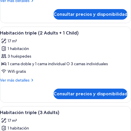
Más
Ver más detalles
Single
detalles
Use
de
Consultar precios y disponibilidad
Suite
|
(Patio
Spa
|
Abrir
Habitación de hotel con una cama grand
Access)
5
Single
Habitación triple (2 Adults + 1 Child)
todas
Use
17 m²
|
las
Spa
1 habitación
fotos
Access)
de
3 huéspedes
Habitación
1 cama doble y 1 cama individual O 3 camas individuales
triple
Wifi gratis
(2
Más
Ver más detalles
Adults
detalles
+
de
Consultar precios y disponibilidad
Habitación
1
triple
Child)
(2
Abrir
Habitación de hotel con una cama grand
5
Adults
Habitación triple (3 Adults)
todas
+
17 m²
1
las
Child)
1 habitación
fotos