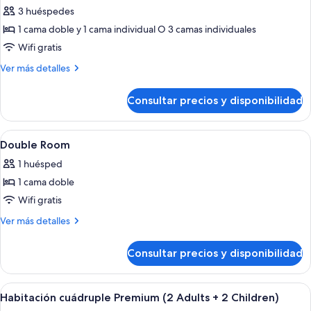
de
3 huéspedes
Habitación
1 cama doble y 1 cama individual O 3 camas individuales
triple
Wifi gratis
(3
Más
Ver más detalles
Adults)
detalles
de
Consultar precios y disponibilidad
Habitación
triple
(3
Abrir
Baño | Artículos de higiene personal e
1
Adults)
Double Room
todas
1 huésped
las
1 cama doble
fotos
de
Wifi gratis
Double
Más
Ver más detalles
Room
detalles
de
Consultar precios y disponibilidad
Double
Room
Abrir
Una habitación de hotel con una cama l
4
Habitación cuádruple Premium (2 Adults + 2 Children)
todas