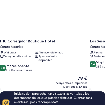
H10 Corregidor Boutique Hotel
Los Seis
Centro histórico
Centro his
Wifi gratis
Aire acondicionado
Piscina
Desayuno disponible
Aparcamiento
Restaura
disponible
8.4
Muy 
8,4
9.0
Impresionante
sobre
523 c
9,0
sobre
1.004 comentarios
10,
10,
Muy
El
79 €
Impresionante,
bueno,
precio
1.004 comentarios
523 comen
incluye tasas e impuestos
actual
Del 9 ago al 10 ago
es
Inicia sesión para echar un vistazo a las ventajas y los
de
descuentos de los que puedes disfrutar. Cuantas más
79 €
aventuras, ¡más recompensas!