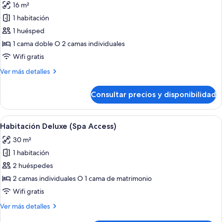
16 m²
las
1 habitación
fotos
de
1 huésped
Habitación
1 cama doble O 2 camas individuales
doble
Wifi gratis
de
Más
Ver más detalles
uso
detalles
individual
de
Consultar precios y disponibilidad
Habitación
doble
de
Abrir
Una habitación de hotel moderna con u
5
uso
Habitación Deluxe (Spa Access)
todas
individual
30 m²
las
1 habitación
fotos
de
2 huéspedes
Habitación
2 camas individuales O 1 cama de matrimonio
Deluxe
Wifi gratis
(Spa
Más
Ver más detalles
Access)
detalles