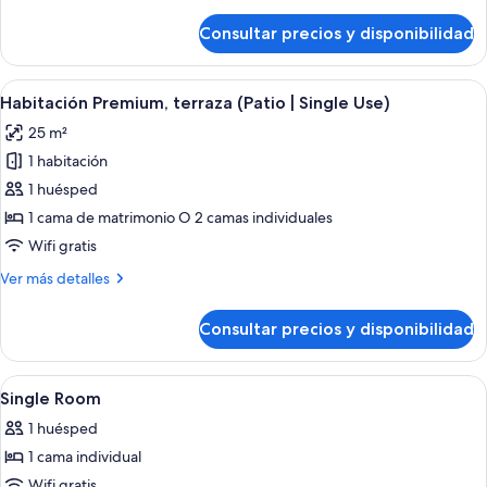
detalles
de
Consultar precios y disponibilidad
Habitación
Premium,
terraza
Abrir
Habitación de hotel con dos camas, un e
6
(Patio)
Habitación Premium, terraza (Patio | Single Use)
todas
25 m²
las
1 habitación
fotos
de
1 huésped
Habitación
1 cama de matrimonio O 2 camas individuales
Premium,
Wifi gratis
terraza
Más
Ver más detalles
(Patio
detalles
|
de
Consultar precios y disponibilidad
Habitación
Single
Premium,
Use)
terraza
Abrir
Una habitación de hotel con cama, do
5
(Patio
Single Room
todas
|
1 huésped
Single
las
Use)
1 cama individual
fotos
de
Wifi gratis