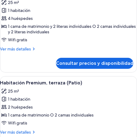
25 m²
las
1 habitación
fotos
de
4 huéspedes
Habitación
1 cama de matrimonio y 2 literas individuales O 2 camas individuales
y 2 literas individuales
cuádruple
Premium
Wifi gratis
(2
Más
Ver más detalles
Adults
detalles
de
+
Consultar precios y disponibilidad
Habitación
2
cuádruple
Children)
Premium
Abrir
Habitación de hotel con dos camas, un e
6
(2
Habitación Premium, terraza (Patio)
todas
Adults
25 m²
+
las
2
1 habitación
fotos
Children)
de
2 huéspedes
Habitación
1 cama de matrimonio O 2 camas individuales
Premium,
Wifi gratis
terraza
Más
Ver más detalles
(Patio)