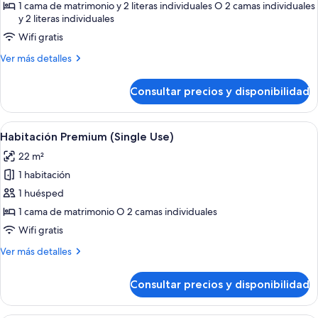
Habitación
1 cama de matrimonio y 2 literas individuales O 2 camas individuales
y 2 literas individuales
familiar
(2
Wifi gratis
Adults
Más
Ver más detalles
+
detalles
de
2
Consultar precios y disponibilidad
Habitación
Children)
familiar
(2
Abrir
Una habitación de hotel con cama, escri
5
Adults
Habitación Premium (Single Use)
todas
+
22 m²
2
las
Children)
1 habitación
fotos
de
1 huésped
Habitación
1 cama de matrimonio O 2 camas individuales
Premium
Wifi gratis
(Single
Más
Ver más detalles
Use)
detalles
de
Consultar precios y disponibilidad
Habitación
Premium
(Single