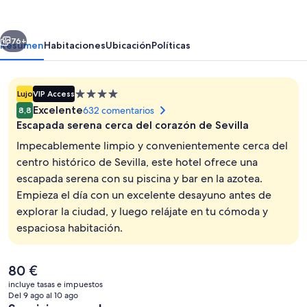
Justa
erior
Siguiente
76+
Resumen
Habitaciones
Ubicación
Políticas
Alojamiento
Lujo
VIP Access
de
Excelente
632 comentarios
8,8
4.0 estrellas
Escapada serena cerca del corazón de Sevilla
Impecablemente limpio y convenientemente cerca del
centro histórico de Sevilla, este hotel ofrece una
escapada serena con su piscina y bar en la azotea.
Instalaciones deportivas
Empieza el día con un excelente desayuno antes de
explorar la ciudad, y luego relájate en tu cómoda y
espaciosa habitación.
El
80 €
precio
incluye tasas e impuestos
actual
Del 9 ago al 10 ago
es