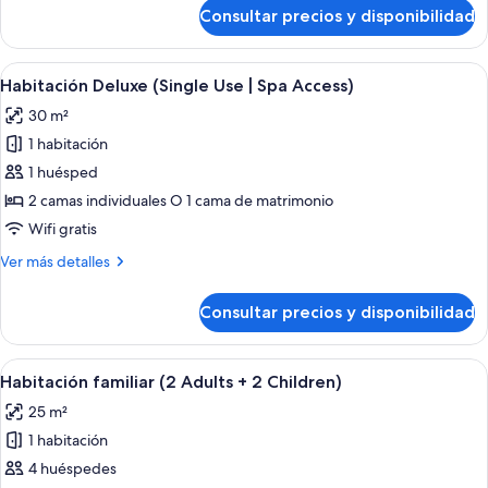
de
Consultar precios y disponibilidad
Habitación
Deluxe
(Spa
Abrir
Una habitación de hotel moderna con u
5
Access)
Habitación Deluxe (Single Use | Spa Access)
todas
30 m²
las
1 habitación
fotos
de
1 huésped
Habitación
2 camas individuales O 1 cama de matrimonio
Deluxe
Wifi gratis
(Single
Más
Ver más detalles
Use
detalles
|
de
Consultar precios y disponibilidad
Habitación
Spa
Deluxe
Access)
(Single
Abrir
Una habitación de hotel pequeña con l
6
Use
Habitación familiar (2 Adults + 2 Children)
todas
|
25 m²
Spa
las
Access)
1 habitación
fotos
de
4 huéspedes