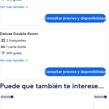
Single
Más
Ver más detalles
Room
detalles
de
Consultar precios y disponibilidad
Single
Room
Abrir
Una habitación de hotel con una cama g
10
Deluxe Double Room
todas
2 huéspedes
las
1 cama doble
fotos
de
Wifi gratis
Deluxe
Más
Ver más detalles
Double
detalles
de
Room
Consultar precios y disponibilidad
Deluxe
Double
Room
Puede que también te interese...
H10 Corregidor Boutique Hotel
Los Seise
Anuncio
Anuncio