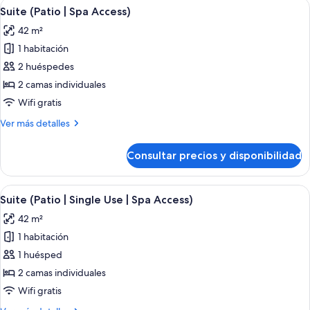
Abrir
Una sala de estar moderna con un sofá,
4
Use)
Suite (Patio | Spa Access)
todas
42 m²
las
1 habitación
fotos
de
2 huéspedes
Suite
2 camas individuales
(Patio
Wifi gratis
|
Más
Ver más detalles
Spa
detalles
Access)
de
Consultar precios y disponibilidad
Suite
(Patio
|
Abrir
Una sala de estar moderna con un sofá,
4
Spa
Suite (Patio | Single Use | Spa Access)
todas
Access)
42 m²
las
1 habitación
fotos
de
1 huésped
Suite
2 camas individuales
(Patio
Wifi gratis
|