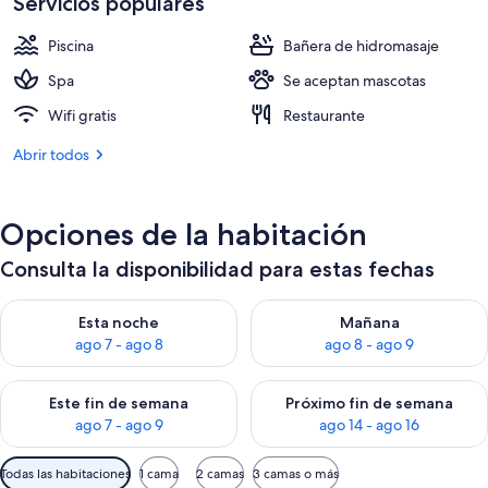
Servicios populares
de
80 €
Piscina
Bañera de hidromasaje
Spa
Se aceptan mascotas
Wifi gratis
Restaurante
Abrir todos
Opciones de la habitación
Consulta la disponibilidad para estas fechas
Consulta la disponibilidad para esta noche, ago 7 - ago 8
Consulta la disponibilidad pa
Esta noche
Mañana
ago 7 - ago 8
ago 8 - ago 9
Consulta la disponibilidad para este fin de semana, ago 7 - ag
Consulta la disponibilidad par
Este fin de semana
Próximo fin de semana
ago 7 - ago 9
ago 14 - ago 16
Filtros
Todas las habitaciones
1 cama
2 camas
3 camas o más