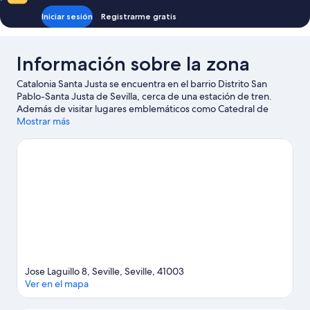
Iniciar sesión
Registrarme gratis
Información sobre la zona
Catalonia Santa Justa se encuentra en el barrio Distrito San
Pablo-Santa Justa de Sevilla, cerca de una estación de tren.
Además de visitar lugares emblemáticos como Catedral de
Sevilla y Reales Alcázares de Sevilla, puedes rodearte de
Mostrar más
naturaleza en Plaza de España. ¿Te apetece disfrutar de un
evento especial? Puedes buscar el calendario de Estadio La
Cartuja. Intenta sacar tiempo para pasar por Isla Mágica, que
también merece la pena.
Ver guía de viaje de Sevilla
Jose Laguillo 8, Seville, Seville, 41003
Ver en el mapa