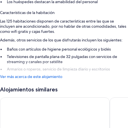
Los huéspedes destacan la amabilidad del personal
Características de la habitación
Las 125 habitaciones disponen de características entre las que se
incluyen aire acondicionado, por no hablar de otras comodidades, tales
como wifi gratis y cajas fuertes.
Además, otros servicios de los que disfrutarás incluyen los siguientes:
Baños con artículos de higiene personal ecológicos y bidés
Televisiones de pantalla plana de 32 pulgadas con servicios de
streaming y canales por satélite
Armarios o roperos, servicio de limpieza diario y escritorios
Ver más acerca de este alojamiento
Alojamientos similares
Catalonia Giralda Hotel
Hotel Gi