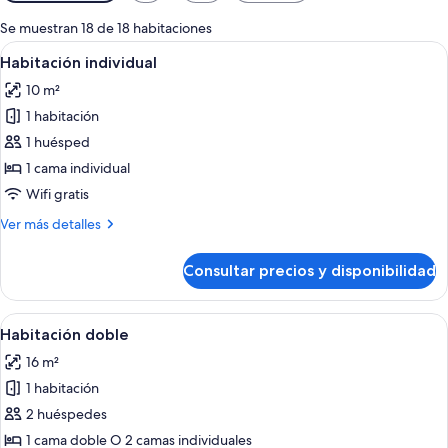
disponibles
para
Se muestran 18 de 18 habitaciones
las
Abrir
Una habitación de hotel con una cama,
4
Habitación individual
habitaciones
todas
10 m²
las
1 habitación
fotos
de
1 huésped
Habitación
1 cama individual
individual
Wifi gratis
Más
Ver más detalles
detalles
de
Consultar precios y disponibilidad
Habitación
individual
Abrir
Una habitación de hotel con cama, escri
6
Habitación doble
todas
16 m²
las
1 habitación
fotos
de
2 huéspedes
Habitación
1 cama doble O 2 camas individuales