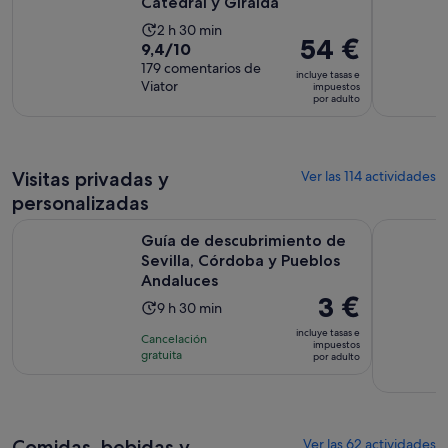
Catedral y Giralda
La
2 h 30 min
El
54 €
9.4
9,4/10
duración
precio
sobre
179 comentarios de
de
incluye tasas e
es
Viator
10
impuestos
la
por adulto
de
con
actividad
54 €
179
es
por
comentarios
de
adulto
Visitas privadas y
2 horas
Ver las 114 actividades
y
personalizadas
30 minutos
Guía de descubrimiento de Sevilla, Córdoba y Pueblos Anda
Lugar de Ro
Guía de descubrimiento de
Sevilla, Córdoba y Pueblos
Andaluces
El
3 €
La
9 h 30 min
precio
duración
incluye tasas e
Cancelación
es
impuestos
de
gratuita
por adulto
de
la
3 €
actividad
por
es
adulto
de
Comidas, bebidas y
Ver las 62 actividades