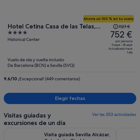
Ahorra un 100 % en tu vuelo
El
Hotel Cetina Casa de las Telas,
1127 €
precio
752 €
4
Sevilla
era
out
Historical Center
por persona
de
of
11 sept - 18 sept
Actualizado hace
1127 €,
5
1 día
ahora
Vuelo de ida y vuelta incluido
es
De Barcelona (BCN) a Sevilla (SVQ)
de
752 €
9,6
/
10
¡Excepcional! (449 comentarios)
por
persona
Elegir fechas
Visitas guiadas y
Ver las 353 actividades
excursiones de un día
Se abre en un
Visita guiada Sevilla Alcázar, Catedral y Giralda
Combo Visi
Visita guiada Sevilla Alcázar,