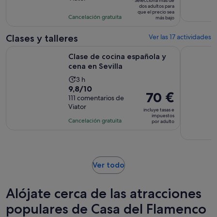
10
la
* Selecciona más de
dos adultos para
63 €
con
actividad
que el precio sea
Cancelación gratuita
por
más bajo
14
es
adulto*
comentarios
de
Clases y talleres
Ver las 17 actividades
2 horas
Se abre en una pe
Clase de cocina española y cena en Sevilla
Sevilla : 
Clase de cocina española y
cena en Sevilla
La
3 h
9.8
9,8/10
duración
El
70 €
sobre
111 comentarios de
de
precio
Viator
10
la
incluye tasas e
es
impuestos
con
actividad
Cancelación gratuita
por adulto
de
111
es
70 €
comentarios
de
por
3 horas
adulto
Se
Ver todo
abre
en
Alójate cerca de las atracciones
una
pestaña
populares de Casa del Flamenco
nueva