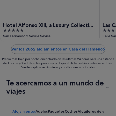
ago
Hotel Alfonso XIII, a Luxury Collection
Las C
5
4
Hotel, Seville
Histo
out
out
San Fernando 2 Seville Seville
Calle Sa
of
of
5
5
Ver los 2862 alojamientos en Casa del Flamenco
Precio más bajo por noche encontrado en las últimas 24 horas para una estancia
de 1 noche y 2 adultos. Los precios y la disponibilidad están sujetos a cambios.
Pueden aplicarse términos y condiciones adicionales.
Te acercamos a un mundo de
viajes
Alojamientos
Vuelos
Paquetes
Coches
Alquileres de vacaci