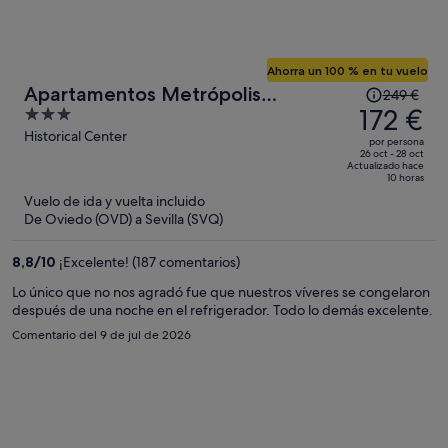
Ahorra un 100 % en tu vuelo
El
Apartamentos Metrópolis
249 €
precio
172 €
3
Sevilla
era
out
Historical Center
por persona
de
of
26 oct - 28 oct
Actualizado hace
249 €,
5
10 horas
ahora
Vuelo de ida y vuelta incluido
es
De Oviedo (OVD) a Sevilla (SVQ)
de
172 €
8,8
/
10
¡Excelente! (187 comentarios)
por
Lo único que no nos agradó fue que nuestros víveres se congelaron
persona
después de una noche en el refrigerador. Todo lo demás excelente.
Comentario del 9 de jul de 2026