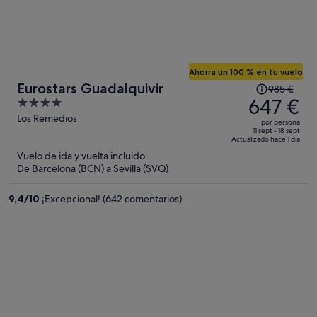
Ahorra un 100 % en tu vuelo
El
Eurostars Guadalquivir
985 €
precio
647 €
4
era
out
Los Remedios
por persona
de
of
11 sept - 18 sept
Actualizado hace 1 día
985 €,
5
Vuelo de ida y vuelta incluido
ahora
De Barcelona (BCN) a Sevilla (SVQ)
es
de
9,4
/
10
¡Excepcional! (642 comentarios)
647 €
por
persona