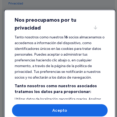
Privacidad
Monte hoteles en Sevilla
Cookies
Hoteles boutique en Centro histórico
Nos preocupamos por tu
Condiciones de uso
Provincia de Sevilla hoteles
privacidad
Información legal/contacto
Pensiones en Sevilla
Pautas sobre el contenido y cómo denunciar contenido
Tanto nosotros como nuestros
16
socios almacenamos o
Hoteles de lujo en Sevilla
accedemos a información del dispositivo, como
Hoteles históricos en Santa Cruz
identificadores únicos en las cookies para tratar datos
Ayuda
personales. Puedes aceptar o administrar tus
Hoteles con piscina en Sevilla
Ayuda
preferencias haciendo clic abajo o, en cualquier
Casas privadas de vacaciones en Sevilla
momento, a través de la página de la política de
Cancelar un vuelo
Zenit hoteles en Santa Cruz
privacidad. Tus preferencias se notificarán a nuestros
Cancelar una reserva de hotel o de un alquiler vacacional
socios y no afectarán a los datos de navegación.
Hoteles cerca de Hospital de los Venerables
Plazos de reembolso
Tanto nosotros como nuestros asociados
Hoteles de 3 estrellas en Triana
tratamos los datos para proporcionar:
Utilizar un cupón de Expedia
Complejos turísticos en Sevilla
Utilizar datos de localización geográfica precisa. Analizar
Documentos para viajes internacionales
Hoteles de 5 estrellas en Sevilla
activamente las características del dispositivo para su
identificación. Almacenar la información en un dispositivo
Albergues en Sevilla
Acepto
y/o acceder a ella. Publicidad y contenido personalizados,
medición de publicidad y contenido, investigación de