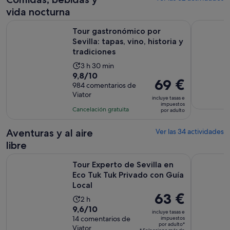
9 horas
vida nocturna
y
Tour gastronómico por Sevilla: tapas, vino, historia y tradici
Excursión 
30 minutos
Tour gastronómico por
Sevilla: tapas, vino, historia y
tradiciones
La
3 h 30 min
9.8
9,8/10
duración
El
69 €
sobre
984 comentarios de
de
precio
Viator
10
la
incluye tasas e
es
impuestos
con
actividad
Cancelación gratuita
por adulto
de
984
es
69 €
comentarios
de
Aventuras y al aire
Ver las 34 actividades
por
3 horas
libre
adulto
y
Tour Experto de Sevilla en Eco Tuk Tuk Privado con Guía Loc
Tour guiad
30 minutos
Tour Experto de Sevilla en
Eco Tuk Tuk Privado con Guía
Local
El
63 €
La
2 h
precio
9.6
9,6/10
duración
incluye tasas e
es
sobre
14 comentarios de
impuestos
de
por adulto*
de
Viator