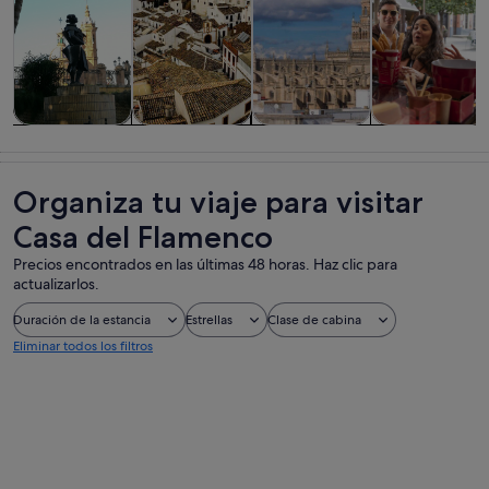
Visitas guiadas
Historia y
Visitas
Comidas,
y excursiones
cultura
privadas y
bebidas y vida
de un día
personalizadas
nocturna
Organiza tu viaje para visitar
Casa del Flamenco
Precios encontrados en las últimas 48 horas. Haz clic para
actualizarlos.
Duración de la estancia
Estrellas
Clase de cabina
Eliminar todos los filtros