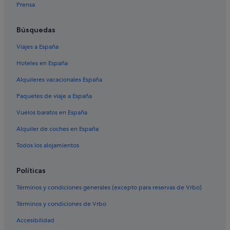
Prensa
Pensiones en Estación de Sevilla-Santa Justa
Hoteles con bodega en Andalucía
Búsquedas
Sevilla hoteles
Viajes a España
Campings de caravanas en Provincia de Sevilla
Hoteles en España
Tiendas de safari en Andalucía
Alquileres vacacionales España
Pensiones en Paseo de Las Delicias
Paquetes de viaje a España
Complejos turísticos en Andalucía
Vuelos baratos en España
Barcelo hoteles en Santa Cruz
Alquiler de coches en España
Centro histórico hoteles
Todos los alojamientos
Hoteles con todo incluido en Andalucía
Hoteles baratos en Sevilla
Políticas
Hoteles ecológicos en Andalucía
Términos y condiciones generales (excepto para reservas de Vrbo)
Hoteles con spa en Sevilla
Términos y condiciones de Vrbo
Hoteles que aceptan mascotas en Sevilla
Accesibilidad
Hoteles ecológicos en Sevilla