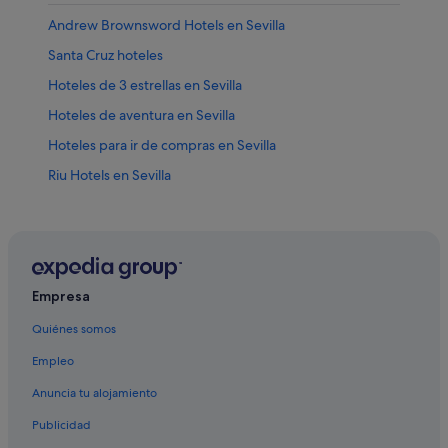
Andrew Brownsword Hotels en Sevilla
Santa Cruz hoteles
Hoteles de 3 estrellas en Sevilla
Hoteles de aventura en Sevilla
Hoteles para ir de compras en Sevilla
Riu Hotels en Sevilla
Villas en Provincia de Sevilla
Hoteles con todo incluido en Sevilla
Hoteles con conserje en Santa Cruz
Hoteles baratos en Andalucía
Empresa
Hoteles con bodega en Santa Cruz
Quiénes somos
Casas en árboles en Sevilla
Empleo
Hoteles históricos en Sevilla
Anuncia tu alojamiento
Hoteles en la playa en Provincia de Sevilla
Publicidad
Hoteles cápsula en Sevilla