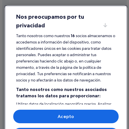
Hoteles con bar en Alameda
Cookies
Hoteles con spa en Sevilla
Nos preocupamos por tu
Condiciones de uso
Petit Palace hoteles en Alameda
privacidad
Información legal/contacto
Hoteles con casino en Provincia de Sevilla
Tanto nosotros como nuestros
16
socios almacenamos o
Pautas sobre el contenido y cómo denunciar contenido
Hoteles cerca de Estadio La Cartuja
accedemos a información del dispositivo, como
Hoteles con piscina en Provincia de Sevilla
identificadores únicos en las cookies para tratar datos
Ayuda
personales. Puedes aceptar o administrar tus
Best Western hoteles en Alameda
Ayuda
preferencias haciendo clic abajo o, en cualquier
Hoteles con todo incluido en Sevilla
momento, a través de la página de la política de
Cancelar un vuelo
privacidad. Tus preferencias se notificarán a nuestros
Hoteles en la playa en Provincia de Sevilla
Cancelar una reserva de hotel o de un alquiler vacacional
socios y no afectarán a los datos de navegación.
Hoteles boutique en Centro histórico
Plazos de reembolso
Tanto nosotros como nuestros asociados
Hoteles cerca de Basílica de Jesús del Gran Poder
tratamos los datos para proporcionar:
Utilizar un cupón de Expedia
Apartoteles en Andalucía
Utilizar datos de localización geográfica precisa. Analizar
Documentos para viajes internacionales
San Julián hoteles
activamente las características del dispositivo para su
identificación. Almacenar la información en un dispositivo
Acepto
Hoteles románticos en Sevilla
y/o acceder a ella. Publicidad y contenido personalizados,
medición de publicidad y contenido, investigación de
Apartoteles en Provincia de Sevilla
audiencia y desarrollo de servicios.