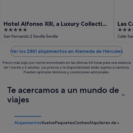
Hotel Alfonso XIII, a Luxury Collection
Las C
5
4
Hotel, Seville
Histo
out
out
San Fernando 2 Seville Seville
Calle Sa
of
of
5
5
Ver los 2861 alojamientos en Alameda de Hércules
Precio más bajo por noche encontrado en las últimas 24 horas para una estancia
de 1 noche y 2 adultos. Los precios y la disponibilidad están sujetos a cambios.
Pueden aplicarse términos y condiciones adicionales.
Te acercamos a un mundo de
viajes
Alojamientos
Vuelos
Paquetes
Coches
Alquileres de vacaci