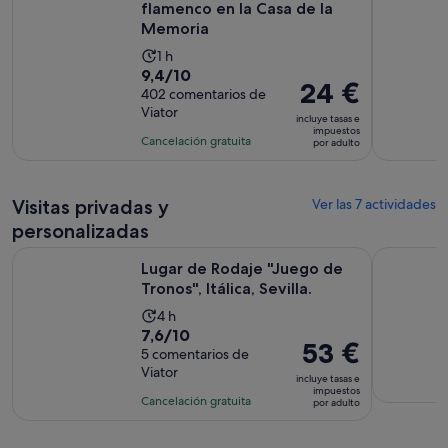
flamenco en la Casa de la
Memoria
La
1 h
9.4
9,4/10
duración
El
24 €
sobre
402 comentarios de
de
precio
Viator
10
la
incluye tasas e
es
impuestos
con
actividad
Cancelación gratuita
por adulto
de
402
es
24 €
comentarios
de
por
1 hora
Visitas privadas y
Ver las 7 actividades
adulto
personalizadas
Se abre en
Lugar de Rodaje "Juego de Tronos", Itálica, Sevilla.
Tour Flame
Lugar de Rodaje "Juego de
Tronos", Itálica, Sevilla.
La
4 h
7.6
7,6/10
duración
El
53 €
sobre
5 comentarios de
de
precio
Viator
10
la
incluye tasas e
es
impuestos
con
actividad
Cancelación gratuita
por adulto
de
5
es
53 €
comentarios
de