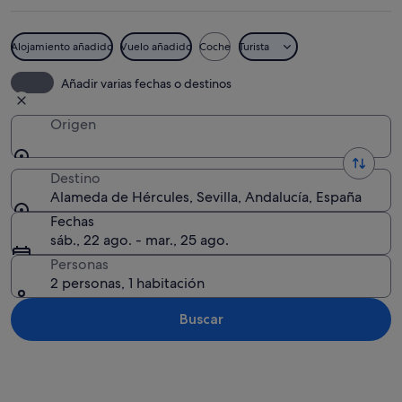
Alojamiento añadido
Vuelo añadido
Coche
Turista
Una plaza con un monumento central, r
Añadir varias fechas o destinos
Origen
Destino
Alameda de Hércules, Sevilla, Andalucía, España
Fechas
sáb., 22 ago. - mar., 25 ago.
Personas
2 personas, 1 habitación
Buscar
Ver mapa