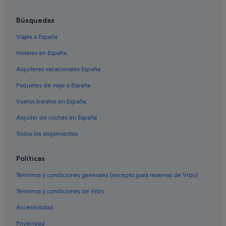
Hoteles boutique en Alameda
Búsquedas
Provincia de Sevilla hoteles
Viajes a España
Hoteles cerca de Basílica de la Macarena
Hoteles en España
Hoteles de golf en Andalucía
Alquileres vacacionales España
Hoteles de lujo en Andalucía
Paquetes de viaje a España
Pensiones en Sevilla
Vuelos baratos en España
Hoteles con gimnasio en Alameda
Alquiler de coches en España
Hoteles de aventura en Alameda
Todos los alojamientos
Pensiones en Estación de Sevilla-Santa Justa
Apartamentos en Sevilla
Políticas
Hoteles de 3 estrellas en Triana
Términos y condiciones generales (excepto para reservas de Vrbo)
San Lorenzo hoteles
Términos y condiciones de Vrbo
Hoteles cerca de Centro Cultural Flamenco Casa de la
Memoria
Accesibilidad
B&B en Sevilla
Privacidad