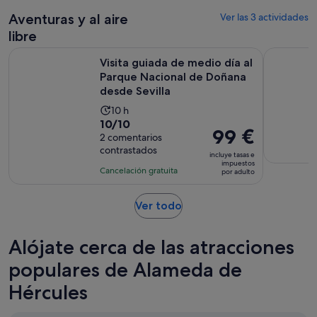
por
4 horas
adulto
Aventuras y al aire
Ver las 3 actividades
libre
Visita guiada de medio día al Parque Nacional de Doñana des
Sevilla Tou
Visita guiada de medio día al
Parque Nacional de Doñana
desde Sevilla
La
10 h
10.0
10/10
duración
El
99 €
sobre
2 comentarios
de
precio
contrastados
10
la
incluye tasas e
es
impuestos
con
actividad
Cancelación gratuita
por adulto
de
2
es
99 €
comentarios
de
Se
Ver todo
por
10 horas
abre
adulto
en
Alójate cerca de las atracciones
una
pestaña
populares de Alameda de
nueva
Hércules