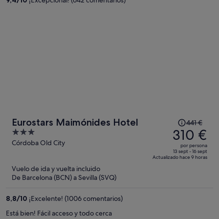
315 €
por
persona
El
Eurostars Maimónides Hotel
441 €
precio
310 €
3
era
out
Córdoba Old City
por persona
de
of
13 sept - 16 sept
Actualizado hace 9 horas
441 €,
5
Vuelo de ida y vuelta incluido
ahora
De Barcelona (BCN) a Sevilla (SVQ)
es
de
8,8
/
10
¡Excelente! (1006 comentarios)
310 €
por
Está bien! Fácil acceso y todo cerca