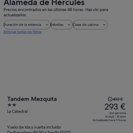
Alameda de Hércules
Precios encontrados en las últimas 48 horas. Haz clic para
actualizarlos.
Duración de la estancia
Estrellas
Clase de cabina
Eliminar todos los filtros
El
Tandem Mezquita
410 €
precio
293 €
2
era
out
La Catedral
por persona
de
of
13 sept - 16 sept
Actualizado hace 9 horas
410 €,
5
Vuelo de ida y vuelta incluido
ahora
De Barcelona (BCN) a Sevilla (SVQ)