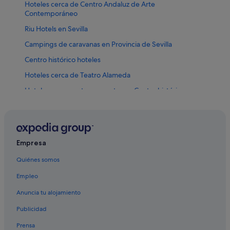
Hoteles cerca de Centro Andaluz de Arte
Contemporáneo
Riu Hotels en Sevilla
Campings de caravanas en Provincia de Sevilla
Centro histórico hoteles
Hoteles cerca de Teatro Alameda
Hoteles que aceptan mascotas en Centro histórico
Hoteles con piscina en Sevilla
Hoteles cerca de Auditorio Rocío Jurado
Hoteles baratos en Sevilla
Empresa
Hoteles baratos en San Gil
Quiénes somos
Hoteles en la playa en Andalucía
Empleo
Complejos turísticos en Andalucía
Anuncia tu alojamiento
Hoteles cerca de Alameda de Hércules
Publicidad
Hoteles con todo incluido en Andalucía
Prensa
Hoteles cápsula en Sevilla