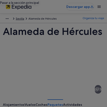
Pasar a la sección principal
Descargar app
Organiza tu viaje
Sevilla
Alameda de Hércules
Alameda de Hércules
Fotos
de
Alameda
3
de
Hércules
Alojamientos
Vuelos
Coches
Paquetes
Actividades