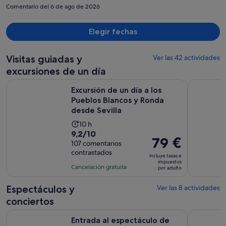
persona
Comentario del 6 de ago de 2026
Elegir fechas
Visitas guiadas y
Ver las 42 actividades
excursiones de un día
Excursión de un día a los Pueblos Blancos y Ronda desde Sev
Excursión 
Excursión de un día a los
Pueblos Blancos y Ronda
desde Sevilla
La
10 h
9.2
9,2/10
duración
El
79 €
sobre
107 comentarios
de
precio
contrastados
10
la
incluye tasas e
es
impuestos
con
actividad
Cancelación gratuita
por adulto
de
107
es
79 €
comentarios
de
Espectáculos y
Ver las 8 actividades
por
10 horas
conciertos
adulto
Entrada al espectáculo de flamenco en la Casa de la Memori
Visita de u
Entrada al espectáculo de