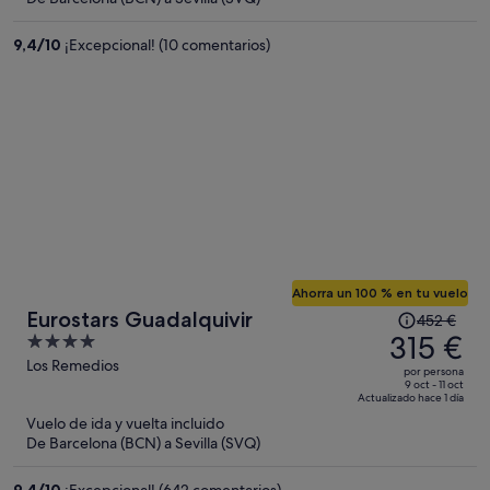
es
de
9,4
/
10
¡Excepcional! (10 comentarios)
293 €
por
persona
Ahorra un 100 % en tu vuelo
El
Eurostars Guadalquivir
452 €
precio
315 €
4
era
out
Los Remedios
por persona
de
of
9 oct - 11 oct
Actualizado hace 1 día
452 €,
5
Vuelo de ida y vuelta incluido
ahora
De Barcelona (BCN) a Sevilla (SVQ)
es
de
9,4
/
10
¡Excepcional! (642 comentarios)