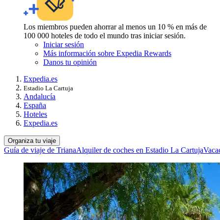
Los miembros pueden ahorrar al menos un 10 % en más de
100 000 hoteles de todo el mundo tras iniciar sesión.
Iniciar sesión
Más información sobre Expedia Rewards
Danos tu opinión
Expedia.es
Estadio La Cartuja
Andalucía
España
Hoteles
Expedia.es
Organiza tu viaje
Guía de viaje de Triana
Alquiler de coches en Estadio La Cartuja
Vacac