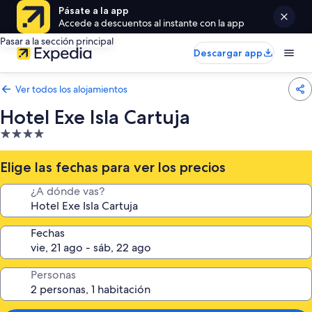
Pásate a la app
Accede a descuentos al instante con la app
Pasar a la sección principal
Descargar app
Ver todos los alojamientos
Hotel Exe Isla Cartuja
Alojamiento
de
4.0 estrellas
Elige las fechas para ver los precios
¿A dónde vas?
Fechas
Personas