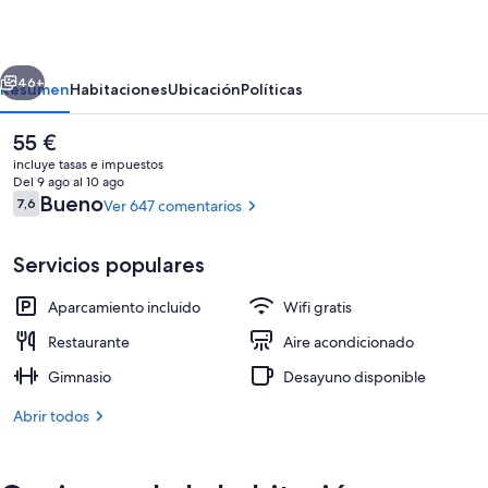
Isla
Cartuja
erior
Siguiente
46+
Resumen
Habitaciones
Ubicación
Políticas
El
55 €
precio
incluye tasas e impuestos
actual
Del 9 ago al 10 ago
es
Comentarios
Bueno
7,6
Ver 647 comentarios
7,6 de 10
de
55 €
Servicios populares
Aparcamiento incluido
Wifi gratis
Exterior
Restaurante
Aire acondicionado
Gimnasio
Desayuno disponible
Abrir todos