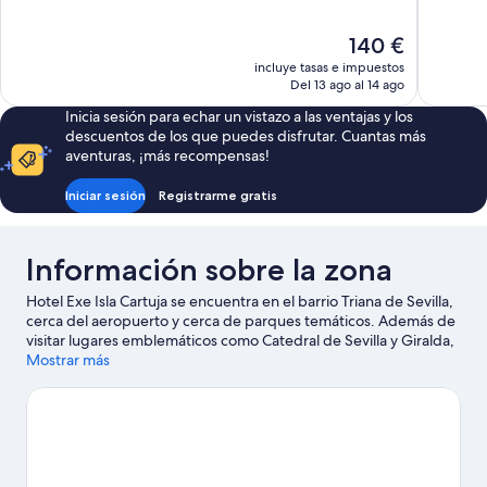
10,
10,
Excepcional,
Muy
El
140 €
870 comentarios
bueno,
precio
624 comen
incluye tasas e impuestos
actual
Del 13 ago al 14 ago
es
Inicia sesión para echar un vistazo a las ventajas y los
de
descuentos de los que puedes disfrutar. Cuantas más
140 €
aventuras, ¡más recompensas!
Iniciar sesión
Registrarme gratis
Información sobre la zona
Hotel Exe Isla Cartuja se encuentra en el barrio Triana de Sevilla,
cerca del aeropuerto y cerca de parques temáticos. Además de
visitar lugares emblemáticos como Catedral de Sevilla y Giralda,
podrás dar rienda suelta a tu pasión por las compras en Centro
Mostrar más
comercial Plaza de Armas. ¿Te apetece disfrutar de un evento
especial? Puedes buscar el calendario de Estadio La Cartuja.
Intenta sacar tiempo para pasar por Isla Mágica, que también
merece la pena.
Ver guía de viaje de Sevilla