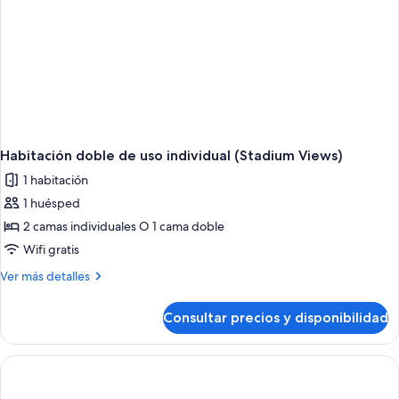
Habitación doble de uso individual (Stadium Views)
1 habitación
1 huésped
2 camas individuales O 1 cama doble
Wifi gratis
Más
Ver más detalles
detalles
de
Consultar precios y disponibilidad
Habitación
doble
de
uso
individual