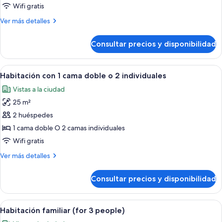
de
Wifi gratis
uso
Más
Ver más detalles
individual
detalles
de
Consultar precios y disponibilidad
Habitación
doble
de
Abrir
Una habitación de hotel con cama, mes
15
uso
Habitación con 1 cama doble o 2 individuales
todas
individual
Vistas a la ciudad
las
25 m²
fotos
de
2 huéspedes
Habitación
1 cama doble O 2 camas individuales
con
Wifi gratis
1
Más
Ver más detalles
cama
detalles
doble
de
Consultar precios y disponibilidad
Habitación
o
con
2
1
Abrir
Habitación de hotel con dos camas, tele
individuales
5
cama
Habitación familiar (for 3 people)
todas
doble