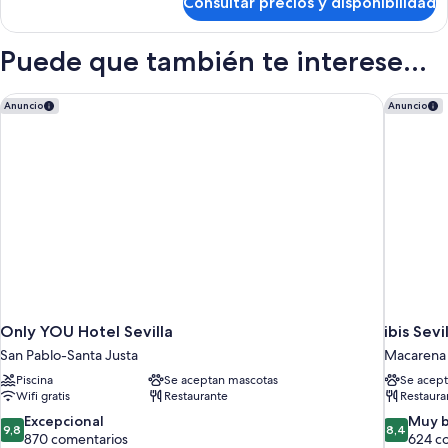
Consultar precios y disponibilidad
Habitación
Puede que también te interese...
Only YOU Hotel Sevilla
ibis Sevil
Anuncio
Anuncio
Only YOU Hotel Sevilla
ibis Sevi
San Pablo-Santa Justa
Macarena
Piscina
Se aceptan mascotas
Se acept
Wifi gratis
Restaurante
Restaura
9.8
8.4
Excepcional
Muy 
9,8
8,4
sobre
sobre
870 comentarios
624 c