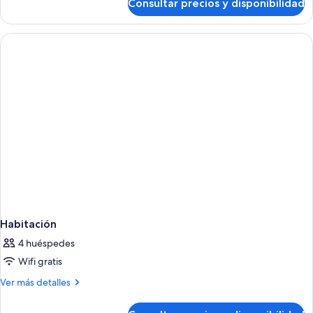
Consultar precios y disponibilidad
Habitación
Habitación
4 huéspedes
Wifi gratis
Más
Ver más detalles
detalles
de