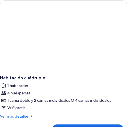
(Stadium
Views)
Habitación cuádruple
1 habitación
4 huéspedes
1 cama doble y 2 camas individuales O 4 camas individuales
Wifi gratis
Más
Ver más detalles
detalles
de