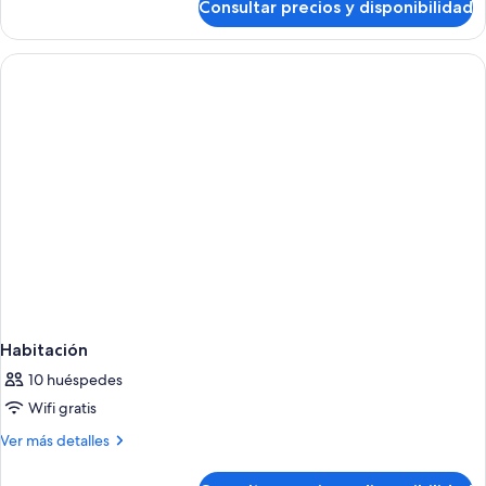
Consultar precios y disponibilidad
Habitación
Habitación
10 huéspedes
Wifi gratis
Más
Ver más detalles
detalles
de