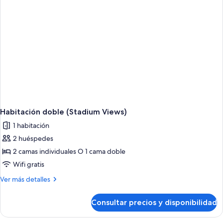
(Stadium
Views)
Habitación doble (Stadium Views)
1 habitación
2 huéspedes
2 camas individuales O 1 cama doble
Wifi gratis
Más
Ver más detalles
detalles
de
Consultar precios y disponibilidad
Habitación
doble