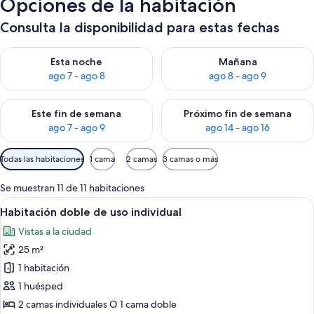
Opciones de la habitación
Consulta la disponibilidad para estas fechas
Consulta la disponibilidad para esta noche, ago 7 - ago 8
Consulta la disponibilidad pa
Esta noche
Mañana
ago 7 - ago 8
ago 8 - ago 9
Consulta la disponibilidad para este fin de semana, ago 7 - ag
Consulta la disponibilidad par
Este fin de semana
Próximo fin de semana
ago 7 - ago 9
ago 14 - ago 16
Filtros
Todas las habitaciones
1 cama
2 camas
3 camas o más
disponibles
para
Se muestran 11 de 11 habitaciones
las
Abrir
Una habitación de hotel con cama, mes
9
Habitación doble de uso individual
habitaciones
todas
Vistas a la ciudad
las
25 m²
fotos
de
1 habitación
Habitación
1 huésped
doble
2 camas individuales O 1 cama doble