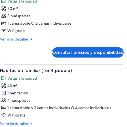
Vistas a la ciudad
o
las
2
30 m²
fotos
individuales
de
3 huéspedes
Habitación
1 cama doble O 2 camas individuales
familiar
Wifi gratis
(for
Más
Ver más detalles
3
detalles
people)
de
Consultar precios y disponibilidad
Habitación
familiar
(for
Abrir
Habitación de hotel con dos camas, tele
5
3
Habitación familiar (for 4 people)
todas
people)
Vistas a la ciudad
las
43 m²
fotos
de
1 habitación
Habitación
4 huéspedes
familiar
1 cama doble y 2 camas individuales O 4 camas individuales
(for
Wifi gratis
4
Más
Ver más detalles
people)