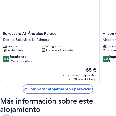
Eurostars
Hilton
Eurostars Al-Ándalus Palace
Hilton 
Al-
Garden
Distrito Bellavista-La Palmera
Macaren
Ándalus
Inn
Piscina
Wifi gratis
Piscin
Palace
Sevilla
Restaurante
Aire acondicionado
Restau
Distrito
Macare
Bellavista-
Norte
8.6
9.0
Excelente
Imp
8,6
9,0
La
sobre
sobre
1.273 comentarios
1.00
Palmera
10,
10,
El
65 €
Excelente,
Impresi
precio
1.273 comentarios
1.000 c
incluye tasas e impuestos
actual
Del 23 ago al 24 ago
es
de
Comparar alojamientos parecidos
65 €
Más información sobre este
alojamiento