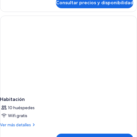
Consultar precios y disponibilidad
Habitación
cuádruple
Habitación
10 huéspedes
Wifi gratis
Más
Ver más detalles
detalles
de