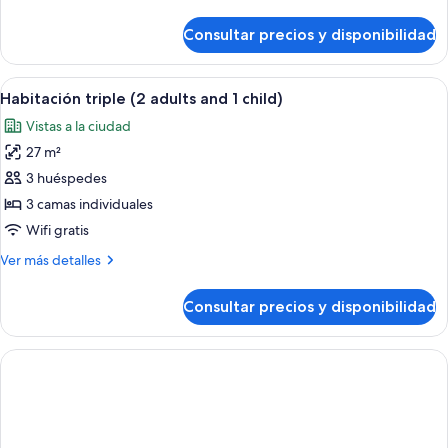
detalles
de
Consultar precios y disponibilidad
Habitación
familiar
(for
Abrir
Una habitación de hotel con una cama 
4
4
Habitación triple (2 adults and 1 child)
todas
people)
Vistas a la ciudad
las
27 m²
fotos
de
3 huéspedes
Habitación
3 camas individuales
triple
Wifi gratis
(2
Más
Ver más detalles
adults
detalles
and
de
Consultar precios y disponibilidad
Habitación
1
triple
child)
(2
adults
and
1
child)