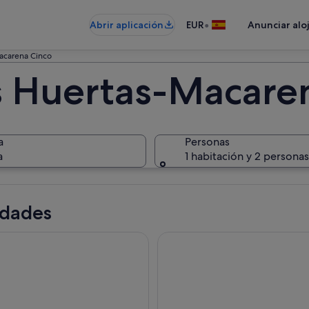
•
Abrir aplicación
EUR
Anunciar alo
acarena Cinco
s Huertas-Macare
a
Personas
a
1 habitación y 2 personas
idades
 en autobús descapotable y recorridos a pie por Sevilla con pa
Visita guiada combinada a la Ca