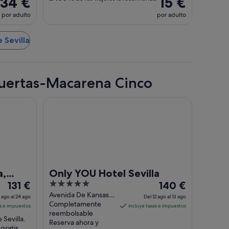
34 €
15 €
por adulto
por adulto
 Sevilla
Huertas-Macarena Cinco
 Historic City Center
Only YOU Hotel Sevilla
a,
Only YOU Hotel Sevilla
El
5
El
enter
131 €
140 €
precio
out
precio
Avenida De Kansas
 ago al 24 ago
Del 12 ago al 13 ago
City No.7 Seville
Completamente
es
of
es
as e impuestos
incluye tasas e impuestos
Seville
reembolsable
de
5
de
Sevilla.
Reserva ahora y
131 €
140 €
gratis,