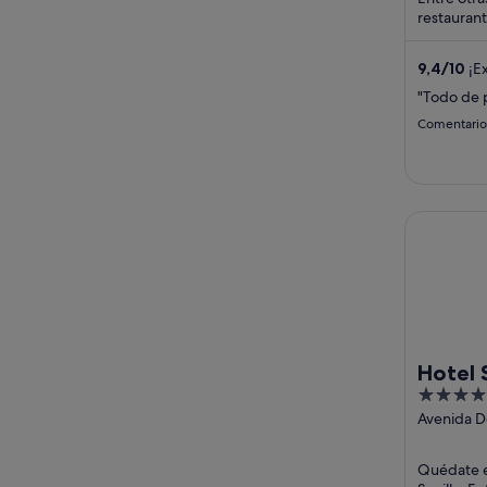
restaurant
habitacion
huéspedes
9,4
/
10
¡Ex
"Todo de p
Comentario 
Hotel Sevi
Hotel 
4
out
Avenida D
Buhaira, 2
of
Seville
5
Quédate e