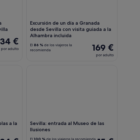
a
Excursión de un día a Granada
illa
desde Sevilla con visita guiada a la
Alhambra incluida
34 €
169 €
El
86 %
de los viajeros la
por adulto
recomienda
por adulto
s a la Catedral de Sevilla
Sevilla: entrada al Museo de las Ilusiones
olas a la
Sevilla: entrada al Museo de las
Ilusiones
El
100 %
de los viajeros la recomienda