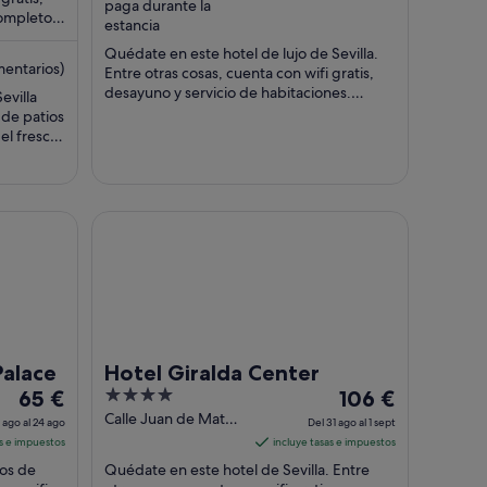
paga durante la
completo.
por
por
estancia
es ...
noche
noche
Quédate en este hotel de lujo de Sevilla.
del
del
entarios)
Entre otras cosas, cuenta con wifi gratis,
23
12
desayuno y servicio de habitaciones.
evilla
ago
ago
Algunos aspectos que los huéspedes ...
 de patios
al
al
 el frescor
24
13
te, nos
ación y
ago
ago
 personal
riencia
Hotel Giralda Center
Palace
Hotel Giralda Center
El
4
El
65 €
106 €
precio
out
precio
Calle Juan de Mata
 ago al 24 ago
Del 31 ago al 1 sept
Carriazo 7 Seville
es
of
es
as e impuestos
incluye tasas e impuestos
Sevilla
de
5
de
os de
Quédate en este hotel de Sevilla. Entre