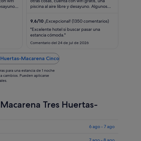
65 €
106 €
con wifi
otras cosas, cuenta con wifi gratis, una
desayuno.
por
piscina al aire libre y desayuno. Algunos
por
es ...
aspectos que los huéspedes destacan ...
noche
noche
del
del
9,6
/
10
¡Excepcional! (1350 comentarios)
23
31
"Excelente hotel si buscar pasar una
ago
ago
estancia cómoda."
al
al
Comentario del 24 de jul de 2026
24
1
ago
sept
s Huertas-Macarena Cinco
ras para una estancia de 1 noche
os a cambios. Pueden aplicarse
ales.
e Macarena Tres Huertas-
6 ago - 7 ago
7 ago - 8 ago