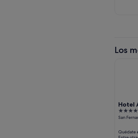
Los m
Hotel Alfon
Hotel A
5
Collect
out
San Ferna
Seville Sev
of
5
Quédate en
Entre otra