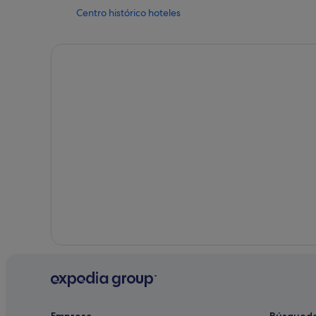
Centro histórico hoteles
Distrito Macarena hoteles
Casas barco en Andalucía
Hoteles cerca de Torre de Los Perdigones
Pensiones en Sevilla
Hoteles románticos en Macarena
Melia hoteles en Macarena
Santa Justa y Rufina-Parque de Miraflores hoteles
Hoteles de 3 estrellas en San Jerónimo
Hoteles baratos en Sevilla
Petit Palace hoteles en Macarena
Campings de caravanas en Provincia de Sevilla
Hoteles con todo incluido en Andalucía
Campings de caravanas en Andalucía
Hoteles de 4 estrellas en Hermandades-La Carrasca
Empresa
Búsqued