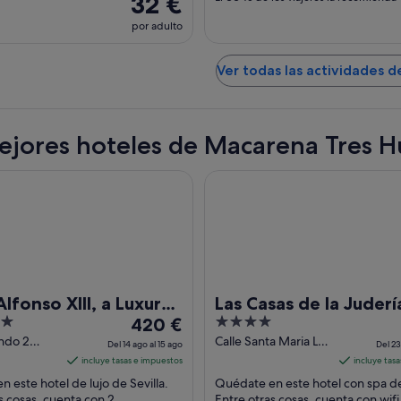
32 €
por adulto
Ver todas las actividades de
ejores hoteles de Macarena Tres 
so XIII, a Luxury Collection Hotel, Seville
Las Casas de la Judería, Sevilla
lfonso XIII, a Luxury
Las Casas de la Juderí
El
4
ion Hotel, Seville
420 €
Sevilla Historic City C
precio
out
ndo 2
Calle Santa Maria La
Del 14 ago al 15 ago
Del 23
ille
Blanca 5 Seville
es
of
incluye tasas e impuestos
incluye tas
Seville
de
5
 este hotel de lujo de Sevilla.
Quédate en este hotel con spa de 
420 €
s cosas, cuenta con 2
Entre otras cosas, cuenta con wifi 