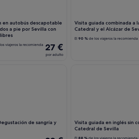
́n en autobús descapotable
Visita guiada combinada a l
idos a pie por Sevilla con
Catedral y el Alcázar de Sev
libres
El
90 %
de los viajeros la recomienda
27 €
los viajeros la recomienda
por adulto
gustación de sangría y tapas
Visita guiada en inglés sin cola
Degustación de sangría y
Visita guiada en inglés sin c
Catedral de Sevilla
El
88 %
de los viajeros la recomienda