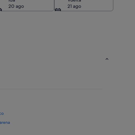
20 ago
21 ago
co
carena