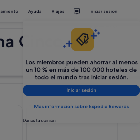
jamiento
Ayuda
Viajes
Iniciar sesión
Organiza tu viaje
na Cinco
Los miembros pueden ahorrar al menos
Buscar
un 10 % en más de 100 000 hoteles de
todo el mundo tras iniciar sesión.
Iniciar sesión
Más información sobre Expedia Rewards
radas libres
tedral y el Alcázar de Sevilla
Excursión de un día a Granada desde Sevilla con v
Danos tu opinión