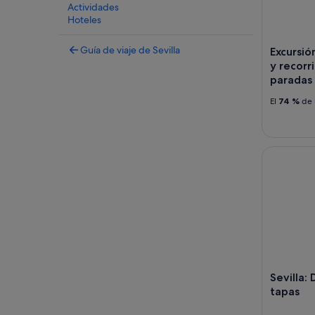
Actividades
Hoteles
Guía de viaje de Sevilla
Excursio
y recorr
paradas 
El
74 %
de 
Sevilla: De
Sevilla: 
tapas