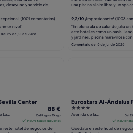
es, desayuno y servicio de
por
una piscina al aire libre y un spa 
es las 24 horas. Algo que los
Algunos aspectos que los huésped
noche
 ...
del
cepcional! (1001 comentarios)
9,2
/
10
¡Impresionante! (1003 com
14
rimer nivel"
"En plena ola de calor de julio en S
ago
este hotel es como un oasis, lleno
del 29 de jul de 2026
al
y jardines, piscina maravillosa con
15
justo, aire acondicionado excelen
Comentario del 6 de jul de 2026
hicieron upgrade con mejor habit
ago
champán sin pedirlo….. Céntrico,
amable, lugar precioso. Una expe
lla Center
Eurostars Al-Ándalus Palace
..."
Sevilla Center
Eurostars Al-Ándalus 
El
4
88 €
precio
out
e La
Avenida de la
Del 9 ago al 10 ago
Del 23
4 Seville
Palmera s/n Seville
es
of
incluye tasas e impuestos
incluye tas
Seville
de
5
n este hotel de negocios de
Quédate en este hotel de negoci