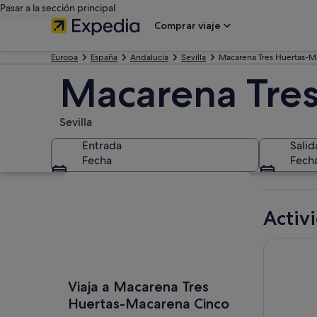
Pasar a la sección principal
Comprar viaje
Europa
España
Andalucía
Sevilla
Macarena Tres Huertas-M
Macarena Tre
Sevilla
Entrada
Salid
Fecha
Fech
Ver mapa
Activ
Excursión
Viaja a Macarena Tres
Huertas-Macarena Cinco