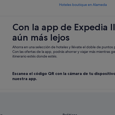
Hoteles boutique en Alameda
El Rocío hoteles
Exe Hotels en Macarena
Con la app de Expedia l
Hoteles en la playa en Macarena
aún más lejos
Hoteles cerca de Teatro Alameda
Hoteles para bodas en Macarena
Ahorra en una selección de hoteles y llévate el doble de puntos p
Hoteles con piscina en Macarena
Con las ofertas de la app, podrás ahorrar y viajar más mientras g
itinerario estés donde estés.
Macarena hoteles
Hoteles de lujo en Sevilla
Escanea el código QR con la cámara de tu dispositiv
Provincia de Sevilla hoteles
nuestra app.
Cruz Roja-Capuchinos hoteles
Hoteles con piscina en Sevilla
Cabañas en Andalucía
Nh Hotels en Macarena
Hoteles cerca de Alameda de Hérc
as
Políticas