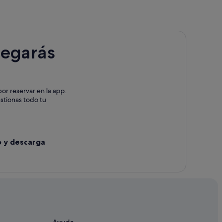
legarás
or reservar en la app.
estionas todo tu
o y descarga
ules
Ayuda