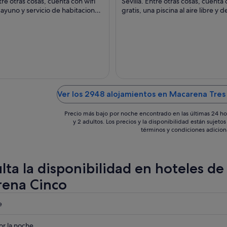
88 €
ntre otras cosas, cuenta con wifi
Sevilla. Entre otras cosas, cuenta 
sayuno y servicio de habitaciones
por
gratis, una piscina al aire libre y 
as. Algunos aspectos que ...
Algunos aspectos que los huésped
noche
del
9
ago
al
10
ago
Ver los 2948 alojamientos en Macarena Tre
Precio más bajo por noche encontrado en las últimas 24 ho
y 2 adultos. Los precios y la disponibilidad están sujet
términos y condiciones adicion
lta la disponibilidad en hoteles d
ena Cinco
eba
e
eba
r la noche