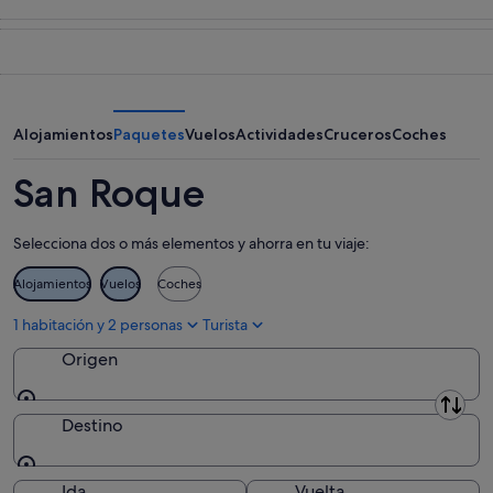
para
San
precios
esta
Roque
en
noche,
para
San
8
mañana
Roque
ago
por
para
-
la
el
Alojamientos
Paquetes
Vuelos
Actividades
Cruceros
Coches
9
noche,
próximo
ago
9
fin
San Roque
ago
de
-
semana,
Selecciona dos o más elementos y ahorra en tu viaje:
10
14
ago
ago
Alojamientos
Vuelos
Coches
-
16
1 habitación y 2 personas
Turista
ago
Origen
Origen
Destino
Destino
Ida
Vuelta