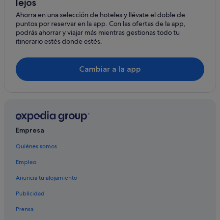
lejos
Hoteles de aventura en Andalucía
Ahorra en una selección de hoteles y llévate el doble de
Barcelo hoteles en Santa Cruz
puntos por reservar en la app. Con las ofertas de la app,
Apartoteles en Provincia de Sevilla
podrás ahorrar y viajar más mientras gestionas todo tu
itinerario estés donde estés.
Campings de caravanas en Provincia de Sevilla
Hoteles de 3 estrellas en Sevilla
Cambiar a la app
Hoteles con todo incluido en Andalucía
Hoteles cerca de Museo del Baile Flamenco
Casas en árboles en Andalucía
Hoteles para familias en Sevilla
Empresa
Pensiones en Estación de Sevilla-Santa Justa
Quiénes somos
Casas en árboles en Sevilla
Empleo
Provincia de Sevilla hoteles
Hoteles de 3 estrellas en Triana
Anuncia tu alojamiento
Apartamentos en Provincia de Sevilla
Publicidad
Hoteles que aceptan mascotas en Sevilla
Prensa