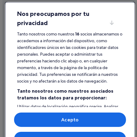
Cookies
Nos preocupamos por tu
Condiciones de uso
privacidad
Información legal/contacto
Pautas sobre el contenido y cómo denunciar contenido
Tanto nosotros como nuestros
16
socios almacenamos o
accedemos a información del dispositivo, como
identificadores únicos en las cookies para tratar datos
Ayuda
personales. Puedes aceptar o administrar tus
Ayuda
preferencias haciendo clic abajo o, en cualquier
momento, a través de la página de la política de
Cancelar un vuelo
privacidad. Tus preferencias se notificarán a nuestros
Cancelar una reserva de hotel o de un alquiler vacacional
socios y no afectarán a los datos de navegación.
Plazos de reembolso
Tanto nosotros como nuestros asociados
tratamos los datos para proporcionar:
Utilizar un cupón de Expedia
Utilizar datos de localización geográfica precisa. Analizar
Documentos para viajes internacionales
activamente las características del dispositivo para su
identificación. Almacenar la información en un dispositivo
Acepto
y/o acceder a ella. Publicidad y contenido personalizados,
medición de publicidad y contenido, investigación de
audiencia y desarrollo de servicios.
© 2026 Expedia, Inc., una empresa de Expedia Group. Todos los