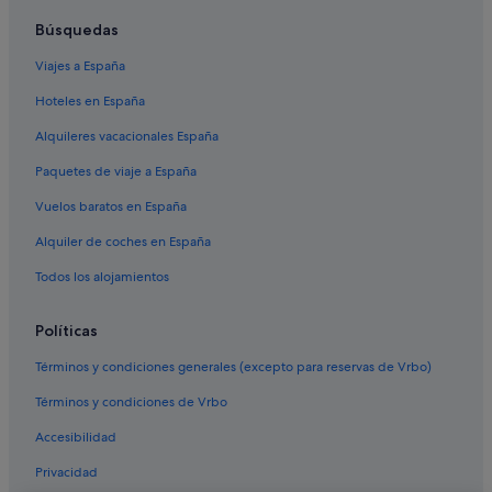
Hoteles en la playa en Santa Cruz
Búsquedas
Sevilla hoteles
Viajes a España
Campings de caravanas en Andalucía
Hoteles en España
Hoteles románticos en Sevilla
B&B en Sevilla
Alquileres vacacionales España
Riu Hotels en Sevilla
Paquetes de viaje a España
Four Seasons hoteles en Sevilla
Vuelos baratos en España
San Roque hoteles
Alquiler de coches en España
Hoteles de lujo en Sevilla
Todos los alojamientos
Hoteles de 3 estrellas en Nervión
Políticas
Términos y condiciones generales (excepto para reservas de Vrbo)
Términos y condiciones de Vrbo
Accesibilidad
Privacidad