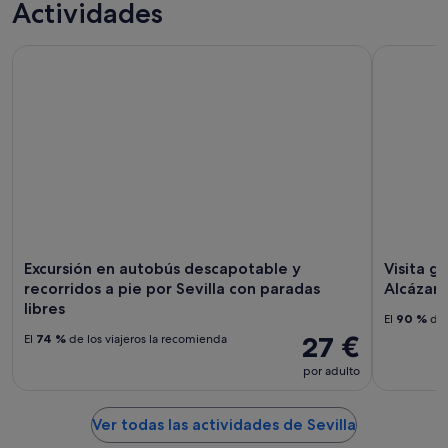
Actividades
Excursión en autobús descapotable y recorridos a pie por Se
Visita guia
Excursión en autobús descapotable y
Visita g
recorridos a pie por Sevilla con paradas
Alcázar 
libres
El
90 %
de 
27 €
El
74 %
de los viajeros la recomienda
por adulto
Ver todas las actividades de Sevilla