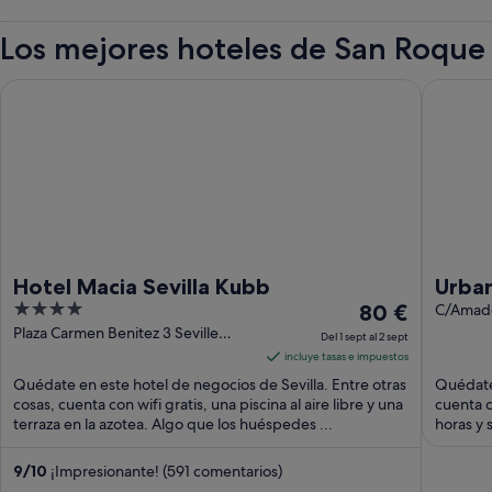
Los mejores hoteles de San Roque
Hotel Macia Sevilla Kubb
Urban Cu
Hotel Macia Sevilla Kubb
Urban
4
El
80 €
C/Amador
out
precio
Plaza Carmen Benitez 3 Seville
Del 1 sept al 2 sept
Seville
of
es
incluye tasas e impuestos
5
de
Quédate en este hotel de negocios de Sevilla. Entre otras
Quédate 
80 €
cosas, cuenta con wifi gratis, una piscina al aire libre y una
cuenta c
terraza en la azotea. Algo que los huéspedes ...
por
horas y 
noche
del
9
/
10
¡Impresionante! (591 comentarios)