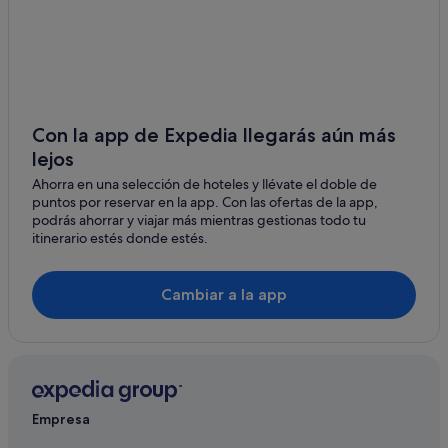
Hoteles con piscina en San Pablo-Santa Justa
Nh Hotels en Nervión
Hoteles de lujo en Sevilla
Pensiones en Sevilla
Hoteles de 4 estrellas en Nervión
Con la app de Expedia llegarás aún más
lejos
Cruz Roja-Capuchinos hoteles
Ahorra en una selección de hoteles y llévate el doble de
Husa hoteles en Nervión
puntos por reservar en la app. Con las ofertas de la app,
Hoteles con todo incluido en Sevilla
podrás ahorrar y viajar más mientras gestionas todo tu
itinerario estés donde estés.
Hoteles de 5 estrellas en Cerro-Amate
Hoteles que aceptan mascotas en Sevilla
Cambiar a la app
Hoteles con gimnasio en San Pablo-Santa Justa
Hoteles baratos en Sevilla
Apartamentos en Estación de Sevilla-Santa Justa
Hoteles románticos en Nervión
Empresa
Hoteles con casino en Nervión