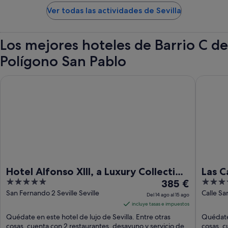
Ver todas las actividades de Sevilla
Los mejores hoteles de Barrio C de
Polígono San Pablo
Hotel Alfonso XIII, a Luxury Collection Hotel, Seville
Las Casas
Hotel Alfonso XIII, a Luxury Collection
Las C
5
El
4
Hotel, Seville
385 €
Histo
out
precio
out
San Fernando 2 Seville Seville
Calle Sa
Del 14 ago al 15 ago
Seville
of
es
of
incluye tasas e impuestos
5
de
5
Quédate en este hotel de lujo de Sevilla. Entre otras
Quédate 
385 €
cosas, cuenta con 2 restaurantes, desayuno y servicio de
cosas, cu