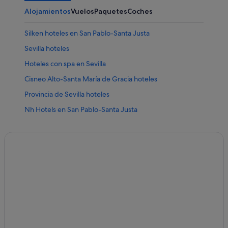
Alojamientos
Vuelos
Paquetes
Coches
Silken hoteles en San Pablo-Santa Justa
Sevilla hoteles
Hoteles con spa en Sevilla
Cisneo Alto-Santa María de Gracia hoteles
Provincia de Sevilla hoteles
Nh Hotels en San Pablo-Santa Justa
Campings de caravanas en Andalucía
Hoteles que aceptan mascotas en San Pablo-Santa Justa
Melia hoteles en Nervión
Hoteles de 3 estrellas en Nervión
Campings de caravanas en Provincia de Sevilla
Hoteles para bodas en Nervión
Hoteles cerca de Centro comercial Los Arcos