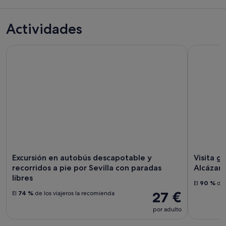
Actividades
Excursión en autobús descapotable y recorridos a pie por Se
Visita guia
Excursión en autobús descapotable y
Visita g
recorridos a pie por Sevilla con paradas
Alcázar 
libres
El
90 %
de 
27 €
El
74 %
de los viajeros la recomienda
por adulto