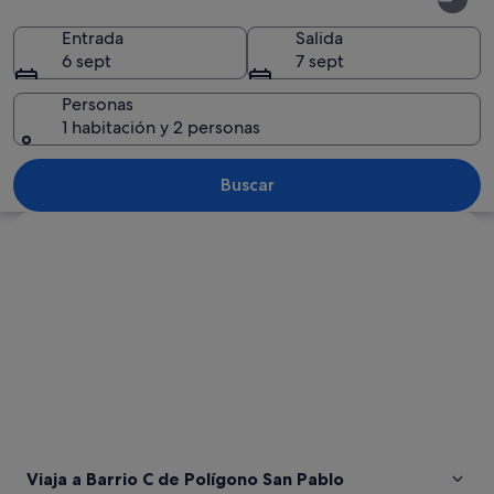
C
de
Entrada
Salida
6 sept
7 sept
Polígono
San
Personas
1 habitación y 2 personas
Pablo
Un paisaje urbano con un llamativo let
Buscar
Ver mapa
Viaja a Barrio C de Polígono San Pablo