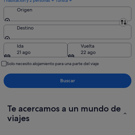
1 habitación y 2 personas
Turista
9
Origen
ago
Origen
Destino
Destino
Ida
Vuelta
21 ago
22 ago
Solo necesito alojamiento para una parte del viaje
Buscar
Te acercamos a un mundo de
viajes