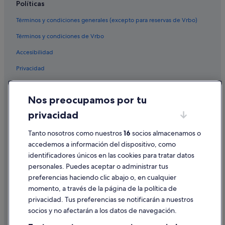
Políticas
Hoteles cerca de Estación de Sevilla-Santa Justa
Hoteles para ir de compras en Nervión
Términos y condiciones generales (excepto para reservas de Vrbo)
Centro histórico hoteles
Términos y condiciones de Vrbo
Hoteles con piscina en Sevilla
Accesibilidad
Privacidad
Cookies
Nos preocupamos por tu
Condiciones de uso
privacidad
Información legal/contacto
Pautas sobre el contenido y cómo denunciar contenido
Tanto nosotros como nuestros
16
socios almacenamos o
accedemos a información del dispositivo, como
identificadores únicos en las cookies para tratar datos
Ayuda
personales. Puedes aceptar o administrar tus
Ayuda
preferencias haciendo clic abajo o, en cualquier
momento, a través de la página de la política de
Cancelar un vuelo
privacidad. Tus preferencias se notificarán a nuestros
Cancelar una reserva de hotel o de un alquiler vacacional
socios y no afectarán a los datos de navegación.
Plazos de reembolso