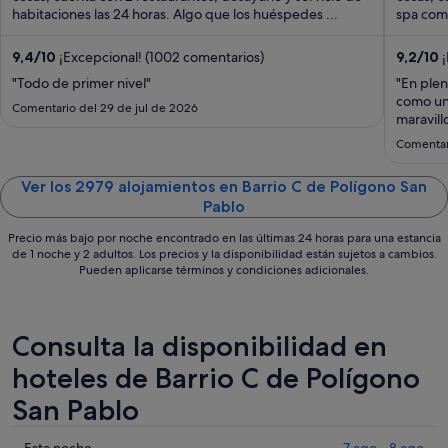
habitaciones las 24 horas. Algo que los huéspedes ...
por
spa comp
noche
del
9,4
/
10
¡Excepcional! (1002 comentarios)
9,2
/
10
¡
14
"Todo de primer nivel"
"En plen
ago
como un 
Comentario del 29 de jul de 2026
al
maravill
excelent
15
Comentari
champán 
ago
precioso
Ver los 2979 alojamientos en Barrio C de Polígono San
Pablo
Precio más bajo por noche encontrado en las últimas 24 horas para una estancia
de 1 noche y 2 adultos. Los precios y la disponibilidad están sujetos a cambios.
Pueden aplicarse términos y condiciones adicionales.
Consulta la disponibilidad en
hoteles de Barrio C de Polígono
San Pablo
Esta noche
7 ago - 8 ago