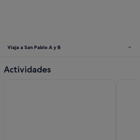
Viaja a San Pablo A y B
Actividades
Excursión en autobús descapotable y recorridos a pie por Se
Visita guia