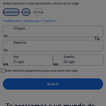
Selecciona dos o más elementos y ahorra en tu viaje:
ago
8
de
ago
semana,
Alojamientos
Vuelos
Coches
-
7
9
ago
1 habitación y 2 personas
Turista
ago
-
Origen
9
ago
Origen
Destino
Destino
Ida
Vuelta
21 ago
22 ago
Solo necesito alojamiento para una parte del viaje
Buscar
Te acercamos a un mundo de