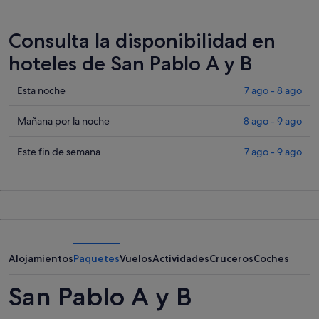
Consulta la disponibilidad en
hoteles de San Pablo A y B
Comprueba
Esta noche
7 ago - 8 ago
los
precios
Comprueba
Mañana por la noche
8 ago - 9 ago
en
los
San
precios
Comprueba
Este fin de semana
7 ago - 9 ago
Pablo
en
los
A
San
precios
y
Pablo
en
B
A
San
para
y
Pablo
esta
B
A
noche,
para
y
Alojamientos
Paquetes
Vuelos
Actividades
Cruceros
Coches
7
mañana
B
ago
por
para
San Pablo A y B
-
la
este
8
noche,
fin