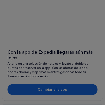
Hoteles que aceptan mascotas en Sevilla
Iberostar hoteles en Sevilla
Hoteles baratos en Sevilla
Hoteles con todo incluido en Sevilla
Distrito San Pablo-Santa Justa hoteles
Pensiones en Estación de Sevilla-Santa Justa
Hoteles con wifi en Nervión
Hoteles con piscina en San Pablo-Santa Justa
Con la app de Expedia llegarás aún más
lejos
Hoteles cerca de Estación de Sevilla-Santa Justa
Ahorra en una selección de hoteles y llévate el doble de
Hoteles con todo incluido en Andalucía
puntos por reservar en la app. Con las ofertas de la app,
Hoteles LGTBQIA en Nervión
podrás ahorrar y viajar más mientras gestionas todo tu
itinerario estés donde estés.
Exe Hotels en Nervión
Hoteles de lujo en Sevilla
Cambiar a la app
Pensiones en Sevilla
Centro histórico hoteles