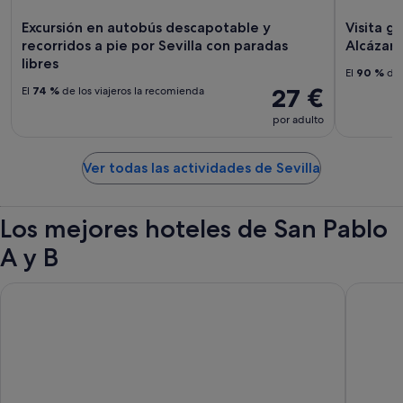
Excursión en autobús descapotable y
Visita g
recorridos a pie por Sevilla con paradas
Alcázar 
libres
El
90 %
de 
27 €
El
74 %
de los viajeros la recomienda
por adulto
Ver todas las actividades de Sevilla
Los mejores hoteles de San Pablo
A y B
Hotel Alfonso XIII, a Luxury Collection Hotel, Seville
Las Casas