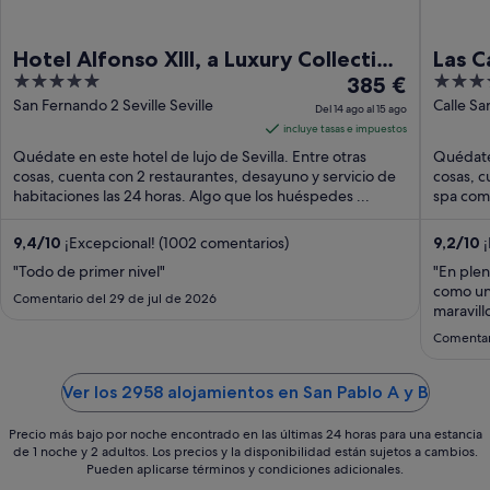
Hotel Alfonso XIII, a Luxury Collection
Las C
5
El
4
Hotel, Seville
385 €
Histo
out
precio
out
San Fernando 2 Seville Seville
Calle Sa
Del 14 ago al 15 ago
Seville
of
es
of
incluye tasas e impuestos
5
de
5
Quédate en este hotel de lujo de Sevilla. Entre otras
Quédate 
385 €
cosas, cuenta con 2 restaurantes, desayuno y servicio de
cosas, cu
habitaciones las 24 horas. Algo que los huéspedes ...
por
spa comp
noche
del
9,4
/
10
¡Excepcional! (1002 comentarios)
9,2
/
10
¡
14
"Todo de primer nivel"
"En plen
ago
como un 
Comentario del 29 de jul de 2026
al
maravill
excelent
15
Comentari
champán 
ago
precioso
Ver los 2958 alojamientos en San Pablo A y B
Precio más bajo por noche encontrado en las últimas 24 horas para una estancia
de 1 noche y 2 adultos. Los precios y la disponibilidad están sujetos a cambios.
Pueden aplicarse términos y condiciones adicionales.