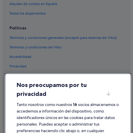
Alquiler de coches en España
Hoteles con restaurante en Nervión
Todos los alojamientos
Hoteles cerca de Plaza de la Encarnación
Políticas
Términos y condiciones generales (excepto para reservas de Vrbo)
Términos y condiciones de Vrbo
Accesibilidad
Privacidad
Cookies
Nos preocupamos por tu
Condiciones de uso
privacidad
Información legal/contacto
Tanto nosotros como nuestros
16
socios almacenamos o
Pautas sobre el contenido y cómo denunciar contenido
accedemos a información del dispositivo, como
identificadores únicos en las cookies para tratar datos
Ayuda
personales. Puedes aceptar o administrar tus
Ayuda
preferencias haciendo clic abajo o, en cualquier