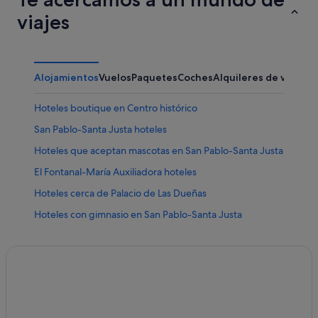
viajes
Alojamientos
Vuelos
Paquetes
Coches
Alquileres de vacaci
Hoteles boutique en Centro histórico
San Pablo-Santa Justa hoteles
Hoteles que aceptan mascotas en San Pablo-Santa Justa
El Fontanal-María Auxiliadora hoteles
Hoteles cerca de Palacio de Las Dueñas
Hoteles con gimnasio en San Pablo-Santa Justa
Nervión hoteles
San Bartolomé hoteles
Silken hoteles en San Pablo-Santa Justa
Petit Palace hoteles en Nervión