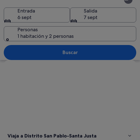
San
Pablo-
Entrada
Salida
6 sept
7 sept
Santa
Justa
Personas
1 habitación y 2 personas
Una intersección urbana con una glori
Buscar
Ver mapa
Viaja a Distrito San Pablo-Santa Justa