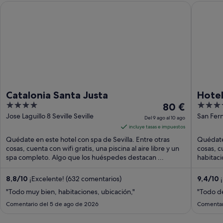
Catalonia Santa Justa
Hotel Alf
Catalonia Santa Justa
Hotel
4
El
5
80 €
Hotel
out
precio
out
Jose Laguillo 8 Seville Seville
San Fern
Del 9 ago al 10 ago
of
es
of
incluye tasas e impuestos
5
de
5
Quédate en este hotel con spa de Sevilla. Entre otras
Quédate 
80 €
cosas, cuenta con wifi gratis, una piscina al aire libre y un
cosas, c
spa completo. Algo que los huéspedes destacan ...
por
habitaci
noche
del
8,8
/
10
¡Excelente! (632 comentarios)
9,4
/
10
¡
9
"Todo muy bien, habitaciones, ubicación,"
"Todo de
ago
Comentario del 5 de ago de 2026
Comentar
al
10