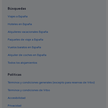
Hoteles con casino en Nervión
Apartamentos en Estación de Sevilla-Santa Justa
Búsquedas
San Pablo-Santa Justa hoteles
Viajes a España
Hoteles cerca de Estación de Sevilla-Santa Justa
Hoteles en España
Hoteles de golf en Nervión
Alquileres vacacionales España
Los Arcos hoteles
Paquetes de viaje a España
Nervión hoteles
Vuelos baratos en España
Pensiones en Sevilla
Alquiler de coches en España
Campings de caravanas en Provincia de Sevilla
Todos los alojamientos
Exe Hotels en Nervión
Silken hoteles en San Pablo-Santa Justa
Políticas
Hoteles con bar en Nervión
Términos y condiciones generales (excepto para reservas de Vrbo)
Hoteles con gimnasio en San Pablo-Santa Justa
Términos y condiciones de Vrbo
Accesibilidad
Privacidad