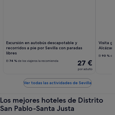
Excursión en autobús descapotable y
Visita g
recorridos a pie por Sevilla con paradas
Alcázar 
libres
El
90 %
de 
27 €
El
74 %
de los viajeros la recomienda
por adulto
Ver todas las actividades de Sevilla
Los mejores hoteles de Distrito
San Pablo-Santa Justa