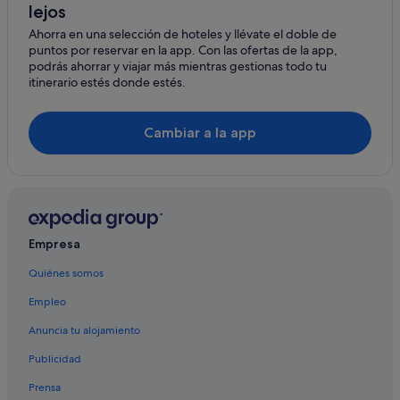
lejos
Nh Hotels en San Pablo-Santa Justa
Ahorra en una selección de hoteles y llévate el doble de
puntos por reservar en la app. Con las ofertas de la app,
Sevilla hoteles
podrás ahorrar y viajar más mientras gestionas todo tu
Distrito San Pablo-Santa Justa hoteles
itinerario estés donde estés.
Petit Palace hoteles en San Pablo-Santa Justa
Cambiar a la app
Hoteles cerca de Centro comercial Nervión Plaza
Hoteles cápsula en Sevilla
Santa Justa y Rufina-Parque de Miraflores hoteles
Centro histórico hoteles
Hoteles en la playa en Macarena
Empresa
Riu Hotels en Sevilla
Quiénes somos
Hoteles románticos en Sevilla
Empleo
Ciudad Jardín hoteles
Anuncia tu alojamiento
Exe Hotels en San Pablo-Santa Justa
Publicidad
Hoteles que aceptan mascotas en Sevilla
Prensa