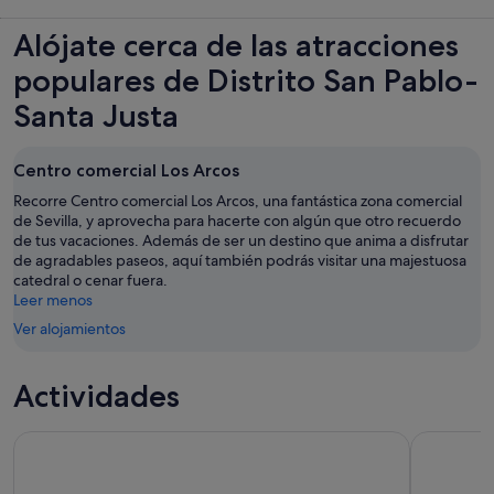
Alójate cerca de las atracciones
populares de Distrito San Pablo-
Santa Justa
Centro comercial Los Arcos
Recorre Centro comercial Los Arcos, una fantástica zona comercial
de Sevilla, y aprovecha para hacerte con algún que otro recuerdo
de tus vacaciones. Además de ser un destino que anima a disfrutar
de agradables paseos, aquí también podrás visitar una majestuosa
catedral o cenar fuera.
Leer menos
Ver alojamientos
Actividades
Excursión en autobús descapotable y recorridos a pie por Se
Visita guia