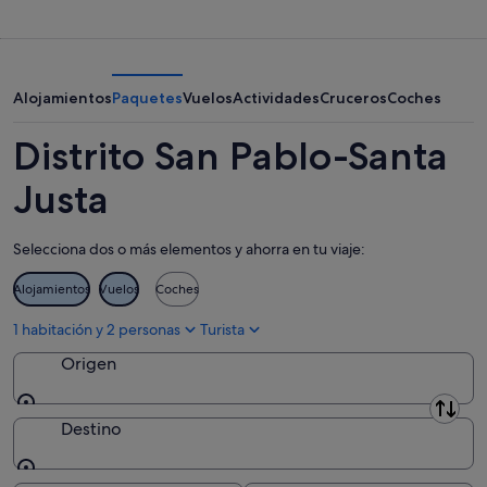
Santa
San
en
Justa
Pablo-
Distrito
para
Santa
San
esta
Justa
Pablo-
noche,
para
Santa
Alojamientos
Paquetes
Vuelos
Actividades
Cruceros
Coches
7
mañana
Justa
ago
por
para
Distrito San Pablo-Santa
-
la
este
8
noche,
fin
Justa
ago
8
de
ago
semana,
Selecciona dos o más elementos y ahorra en tu viaje:
-
7
9
ago
Alojamientos
Vuelos
Coches
ago
-
9
1 habitación y 2 personas
Turista
ago
Origen
Origen
Destino
Destino