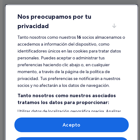
Cookies
Nos preocupamos por tu
Condiciones de uso
privacidad
Información legal/contacto
Pautas sobre el contenido y cómo denunciar contenido
Tanto nosotros como nuestros
16
socios almacenamos o
accedemos a información del dispositivo, como
identificadores únicos en las cookies para tratar datos
Ayuda
personales. Puedes aceptar o administrar tus
Ayuda
preferencias haciendo clic abajo o, en cualquier
momento, a través de la página de la política de
Cancelar un vuelo
privacidad. Tus preferencias se notificarán a nuestros
Cancelar una reserva de hotel o de un alquiler vacacional
socios y no afectarán a los datos de navegación.
Plazos de reembolso
Tanto nosotros como nuestros asociados
tratamos los datos para proporcionar:
Utilizar un cupón de Expedia
Utilizar datos de localización geográfica precisa. Analizar
Documentos para viajes internacionales
activamente las características del dispositivo para su
identificación. Almacenar la información en un dispositivo
Acepto
y/o acceder a ella. Publicidad y contenido personalizados,
medición de publicidad y contenido, investigación de
audiencia y desarrollo de servicios.