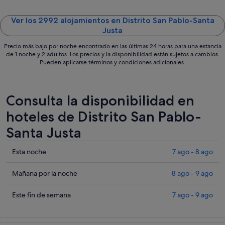
ago
Ver los 2992 alojamientos en Distrito San Pablo-Santa
Justa
Precio más bajo por noche encontrado en las últimas 24 horas para una estancia
de 1 noche y 2 adultos. Los precios y la disponibilidad están sujetos a cambios.
Pueden aplicarse términos y condiciones adicionales.
Consulta la disponibilidad en
hoteles de Distrito San Pablo-
Santa Justa
Comprueba
Esta noche
7 ago - 8 ago
los
precios
Comprueba
Mañana por la noche
8 ago - 9 ago
en
los
Distrito
precios
Comprueba
Este fin de semana
7 ago - 9 ago
San
en
los
Pablo-
Distrito
precios