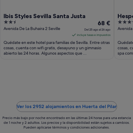
Ibis Styles Sevilla Santa Justa
Hespe
2.5
El
4
68 €
out
precio
out
Avenida De La Buhaira 2 Seville
Avenida
Del 25 ago al 26 ago
Seville S
of
es
of
incluye tasas e impuestos
5
de
5
Quédate en este hotel para familias de Sevilla. Entre otras
Quédate 
68 €
cosas, cuenta con wifi gratis, desayuno y un gimnasio
cosas, cu
abierto las 24 horas. Algunos aspectos que ...
por
spa comp
noche
del
25
ago
al
26
ago
Ver los 2952 alojamientos en Huerta del Pilar
Precio más bajo por noche encontrado en las últimas 24 horas para una estancia
de 1 noche y 2 adultos. Los precios y la disponibilidad están sujetos a cambios.
Pueden aplicarse términos y condiciones adicionales.