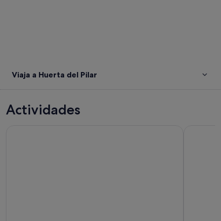
Viaja a Huerta del Pilar
Actividades
Excursión en autobús descapotable y recorridos a pie por Se
Visita guia