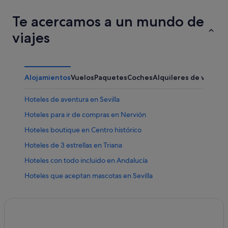
Te acercamos a un mundo de
viajes
Alojamientos
Vuelos
Paquetes
Coches
Alquileres de vacaci
Hoteles de aventura en Sevilla
Hoteles para ir de compras en Nervión
Hoteles boutique en Centro histórico
Hoteles de 3 estrellas en Triana
Hoteles con todo incluido en Andalucía
Hoteles que aceptan mascotas en Sevilla
Apartamentos en Estación de Sevilla-Santa Justa
Hoteles de 4 estrellas en Sevilla
Hoteles con restaurante en Sevilla