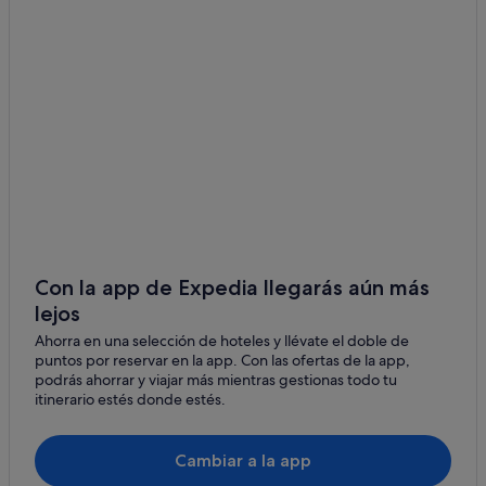
Riu Hotels en Sevilla
Centro histórico hoteles
Campings de caravanas en Provincia de Sevilla
Hoteles cerca de Centro comercial Nervión Plaza
Hoteles con spa en Sevilla
Albergues en Estación de Sevilla-Santa Justa
Relais & Chateaux hoteles en Sevilla
Pensiones en Paseo de Las Delicias
Sevilla hoteles
Con la app de Expedia llegarás aún más
lejos
La Calzada hoteles
Ahorra en una selección de hoteles y llévate el doble de
Provincia de Sevilla hoteles
puntos por reservar en la app. Con las ofertas de la app,
Hoteles cerca de Giralda
podrás ahorrar y viajar más mientras gestionas todo tu
itinerario estés donde estés.
Pensiones en Estación de Sevilla-Santa Justa
Best Western hoteles en Sevilla
Cambiar a la app
Hoteles cápsula en Sevilla