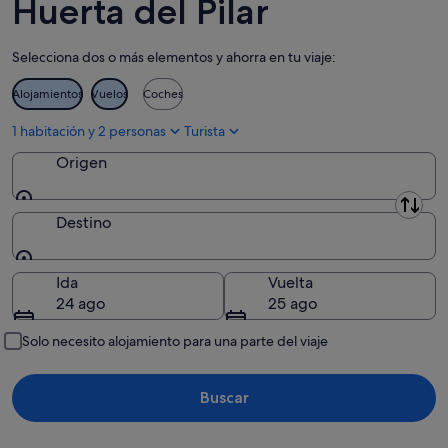
Huerta del Pilar
-
14
fin
12
ago
de
Selecciona dos o más elementos y ahorra en tu viaje:
ago
-
semana,
16
21
Alojamientos
Vuelos
Coches
ago
ago
-
1 habitación y 2 personas
Turista
23
Origen
ago
Origen
Destino
Destino
Ida
Vuelta
24 ago
25 ago
Solo necesito alojamiento para una parte del viaje
Buscar