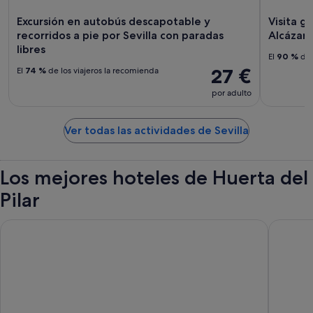
Excursión en autobús descapotable y
Visita g
recorridos a pie por Sevilla con paradas
Alcázar 
libres
El
90 %
de 
27 €
El
74 %
de los viajeros la recomienda
por adulto
Ver todas las actividades de Sevilla
Los mejores hoteles de Huerta del
Pilar
Ibis Styles Sevilla Santa Justa
Hesperia 