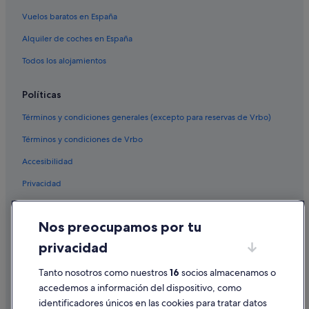
Vuelos baratos en España
Alquiler de coches en España
Todos los alojamientos
Políticas
Términos y condiciones generales (excepto para reservas de Vrbo)
Términos y condiciones de Vrbo
Accesibilidad
Privacidad
Cookies
Nos preocupamos por tu
Condiciones de uso
privacidad
Información legal/contacto
Tanto nosotros como nuestros
16
socios almacenamos o
Pautas sobre el contenido y cómo denunciar contenido
accedemos a información del dispositivo, como
identificadores únicos en las cookies para tratar datos
Ayuda