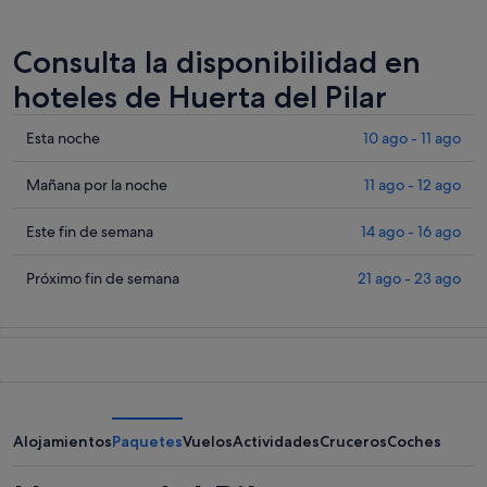
Consulta la disponibilidad en
hoteles de Huerta del Pilar
Comprueba
Esta noche
10 ago - 11 ago
los
precios
Comprueba
Mañana por la noche
11 ago - 12 ago
en
los
Huerta
precios
Comprueba
Este fin de semana
14 ago - 16 ago
del
en
los
Pilar
Huerta
precios
Comprueba
Próximo fin de semana
21 ago - 23 ago
para
del
en
los
esta
Pilar
Huerta
precios
noche,
para
del
en
10
mañana
Pilar
Huerta
ago
por
para
del
-
la
este
Pilar
11
noche,
fin
para
Alojamientos
Paquetes
Vuelos
Actividades
Cruceros
Coches
ago
11
de
el
ago
semana,
próximo