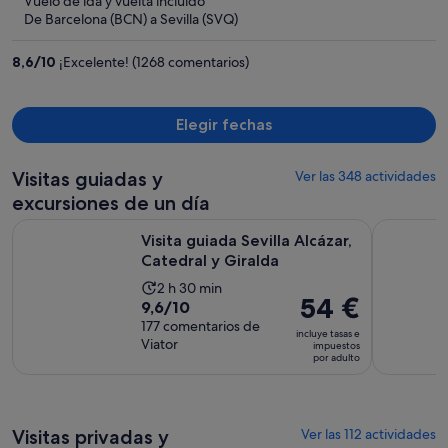
Vuelo de ida y vuelta incluido
ahora
De Barcelona (BCN) a Sevilla (SVQ)
es
de
8,6
/
10
¡Excelente! (1268 comentarios)
329 €
por
persona
Elegir fechas
Visitas guiadas y
Ver las 348 actividades
excursiones de un día
Se abre en un
Visita guiada Sevilla Alcázar, Catedral y Giralda
Combo Visi
Visita guiada Sevilla Alcázar,
Catedral y Giralda
La
2 h 30 min
El
54 €
9.6
9,6/10
duración
precio
sobre
177 comentarios de
de
incluye tasas e
es
Viator
10
impuestos
la
por adulto
de
con
actividad
54 €
177
es
por
comentarios
de
adulto
Visitas privadas y
2 horas
Ver las 112 actividades