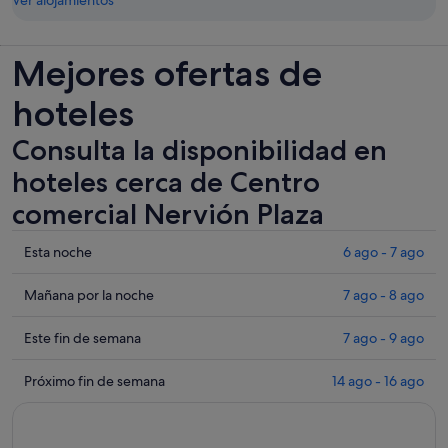
Ver alojamientos
Mejores ofertas de
hoteles
Consulta la disponibilidad en
hoteles cerca de Centro
comercial Nervión Plaza
Comprueba
Esta noche
6 ago - 7 ago
los
precios
Comprueba
Mañana por la noche
7 ago - 8 ago
cerca
los
de
precios
Comprueba
Este fin de semana
7 ago - 9 ago
Centro
cerca
los
comercial
de
precios
Comprueba
Próximo fin de semana
14 ago - 16 ago
Nervión
Centro
cerca
los
Plaza
comercial
de
precios
para
Nervión
Centro
cerca