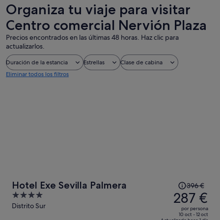
de un día
personalizadas
nocturna
Organiza tu viaje para visitar
Centro comercial Nervión Plaza
Precios encontrados en las últimas 48 horas. Haz clic para
actualizarlos.
Duración de la estancia
Estrellas
Clase de cabina
Eliminar todos los filtros
El
Hotel Exe Sevilla Palmera
396 €
precio
287 €
4
era
out
Distrito Sur
por persona
de
of
10 oct - 12 oct