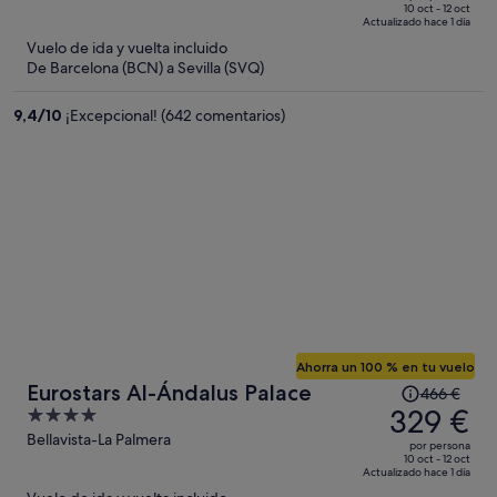
de
of
10 oct - 12 oct
Actualizado hace 1 día
496 €,
5
Vuelo de ida y vuelta incluido
ahora
De Barcelona (BCN) a Sevilla (SVQ)
es
de
9,4
/
10
¡Excepcional! (642 comentarios)
347 €
por
persona
Ahorra un 100 % en tu vuelo
El
Eurostars Al-Ándalus Palace
466 €
precio
329 €
4
era
out
Bellavista-La Palmera
por persona
de
of
10 oct - 12 oct
Actualizado hace 1 día
466 €,
5