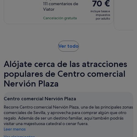
El
70 €
sobre
111 comentarios de
de
precio
Viator
10
la
incluye tasas e
es
impuestos
con
actividad
Cancelación gratuita
por adulto
de
111
es
70 €
comentarios
de
por
3 horas
adulto
Se
Ver todo
abre
en
Alójate cerca de las atracciones
una
pestaña
populares de Centro comercial
nueva
Nervión Plaza
Centro comercial Nervión Plaza
Recorre Centro comercial Nervión Plaza, una de las principales zonas
comerciales de Sevilla, y aprovecha para comprar algún que otro
regalo. Además de ser un destino familiar, aquí también podrás
visitar una majestuosa catedral o cenar fuera.
Leer menos