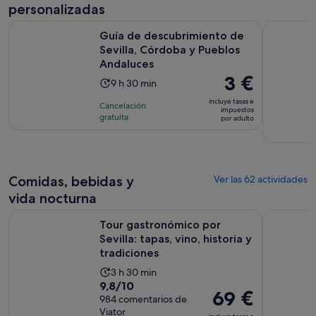
y
personalizadas
30 minutos
Guía de descubrimiento de Sevilla, Córdoba y Pueblos Anda
Lugar de Ro
Guía de descubrimiento de
Sevilla, Córdoba y Pueblos
Andaluces
El
3 €
La
9 h 30 min
precio
duración
incluye tasas e
Cancelación
es
impuestos
de
gratuita
por adulto
de
la
3 €
actividad
por
es
adulto
de
Comidas, bebidas y
Ver las 62 actividades
9 horas
vida nocturna
y
Tour gastronómico por Sevilla: tapas, vino, historia y tradici
Excursión 
30 minutos
Tour gastronómico por
Sevilla: tapas, vino, historia y
tradiciones
La
3 h 30 min
9.8
9,8/10
duración
El
69 €
sobre
984 comentarios de
de
precio
Viator
10