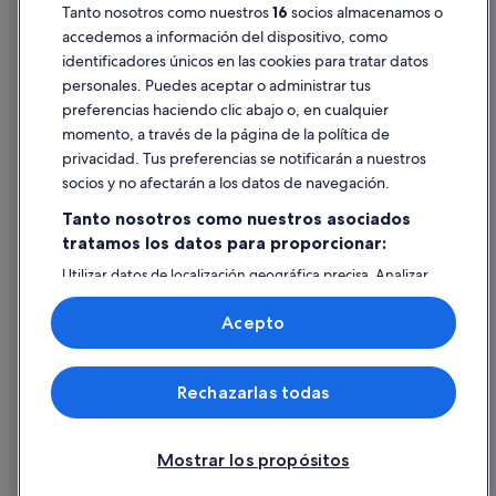
Tanto nosotros como nuestros
16
socios almacenamos o
Pautas sobre el contenido y cómo denunciar contenido
Melia hoteles en Nervión
accedemos a información del dispositivo, como
Andalucía hoteles
identificadores únicos en las cookies para tratar datos
Ayuda
personales. Puedes aceptar o administrar tus
Hoteles cerca de Centro comercial Los Arcos
Ayuda
preferencias haciendo clic abajo o, en cualquier
Hoteles cerca de Estación de Sevilla-Santa Justa
momento, a través de la página de la política de
Cancelar un vuelo
Hoteles con bar en Nervión
privacidad. Tus preferencias se notificarán a nuestros
Cancelar una reserva de hotel o de un alquiler vacacional
socios y no afectarán a los datos de navegación.
Apartamentos en Estación de San Bernardo
Plazos de reembolso
Tanto nosotros como nuestros asociados
Provincia de Sevilla hoteles
tratamos los datos para proporcionar:
Utilizar un cupón de Expedia
Lodges en Sevilla
Utilizar datos de localización geográfica precisa. Analizar
Documentos para viajes internacionales
Distrito San Pablo-Santa Justa hoteles
activamente las características del dispositivo para su
identificación. Almacenar la información en un dispositivo
Hoteles boutique en Centro histórico
Acepto
y/o acceder a ella. Publicidad y contenido personalizados,
medición de publicidad y contenido, investigación de
audiencia y desarrollo de servicios.
© 2026 Expedia, Inc., una empresa de Expedia Group. Todos los
Rechazarlas todas
Lista de asociados (proveedores)
derechos reservados. Expedia y el logotipo de Expedia son marcas
comerciales o marcas comerciales registradas de Expedia, Inc.
Vacationspot, S.L., Agencia de Viajes, I-AV-0000631.3.
Mostrar los propósitos