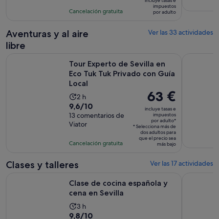
la
incluye tasas e
es
impuestos
con
actividad
Cancelación gratuita
por adulto
de
984
es
69 €
comentarios
de
Aventuras y al aire
Ver las 33 actividades
por
3 horas
libre
adulto
y
Tour Experto de Sevilla en Eco Tuk Tuk Privado con Guía Loc
Tour guiad
30 minutos
Tour Experto de Sevilla en
Eco Tuk Tuk Privado con Guía
Local
El
63 €
La
2 h
precio
9.6
9,6/10
duración
incluye tasas e
es
sobre
13 comentarios de
impuestos
de
por adulto*
de
Viator
10
la
* Selecciona más de
dos adultos para
63 €
con
actividad
que el precio sea
Cancelación gratuita
por
más bajo
13
es
adulto*
comentarios
de
Clases y talleres
Ver las 17 actividades
2 horas
Se abre en una pe
Clase de cocina española y cena en Sevilla
Sevilla : 
Clase de cocina española y
cena en Sevilla
La
3 h
9.8
9,8/10
duración