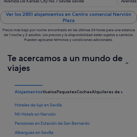
out
out
Avenida De Kansas City No.7 Seville Seville
Avenida 
of
of
5
5
Ver los 2851 alojamientos en Centro comercial Nervión
Plaza
Precio más bajo por noche encontrado en las últimas 24 horas para una estancia
de 1 noche y 2 adultos. Los precios y la disponibilidad están sujetos a cambios.
Pueden aplicarse términos y condiciones adicionales.
Te acercamos a un mundo de
viajes
Alojamientos
Vuelos
Paquetes
Coches
Alquileres de vacaci
Hoteles de lujo en Sevilla
Nh Hotels en Nervión
Pensiones en Estación de San Bernardo
Albergues en Sevilla