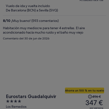
Actualizado hace 1 día
396 €,
5
Vuelo de ida y vuelta incluido
ahora
De Barcelona (BCN) a Sevilla (SVQ)
es
de
8
/
10
¡Muy bueno! (593 comentarios)
287 €
por
Habitación muy mediocre para tener 4 estrellas. El aire
acondicionado hacía mucho ruido y el baño muy viejo
persona
Comentario del 30 de jun de 2026
Ahorra un 100 % en tu vuelo
El
Eurostars Guadalquivir
496 €
precio
347 €
4
era
out
Los Remedios
por persona