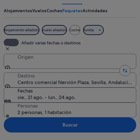
Nervión
Plaza
Alojamientos
Vuelos
Coches
Paquetes
Actividades
Alojamiento añadido
Vuelo añadido
Coche
Turista
Un edificio histórico con una torre d
Añadir varias fechas o destinos
Origen
Destino
Centro comercial Nervión Plaza, Sevilla, Andalucía, Es
Fechas
vie., 21 ago. - lun., 24 ago.
Personas
2 personas, 1 habitación
Buscar
Ver mapa