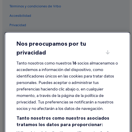
Hoteles de negocios en Sevilla
Términos y condiciones de Vrbo
Casas privadas de vacaciones en Paseo de Las Delicias
Accesibilidad
Hoteles boutique en Centro histórico
Privacidad
Paseo de Las Delicias hoteles
Cookies
San Bernardo hoteles
Nos preocupamos por tu
Condiciones de uso
Centro histórico hoteles
privacidad
Información legal/contacto
Hoteles cerca de Librería Vértice
Tanto nosotros como nuestros
16
socios almacenamos o
Pautas sobre el contenido y cómo denunciar contenido
Hoteles con conserje en Los Remedios
accedemos a información del dispositivo, como
Hoteles con spa en Sevilla
identificadores únicos en las cookies para tratar datos
Ayuda
personales. Puedes aceptar o administrar tus
Hoteles cápsula en Sevilla
Ayuda
preferencias haciendo clic abajo o, en cualquier
Hoteles cerca de Museo de Artes y Costumbres
momento, a través de la página de la política de
Cancelar un vuelo
Populares
privacidad. Tus preferencias se notificarán a nuestros
Hoteles cerca de Casa de la Ciencia de Sevilla
Cancelar una reserva de hotel o de un alquiler vacacional
socios y no afectarán a los datos de navegación.
Cabañas en Andalucía
Plazos de reembolso
Tanto nosotros como nuestros asociados
Apartoteles en Sevilla
tratamos los datos para proporcionar:
Utilizar un cupón de Expedia