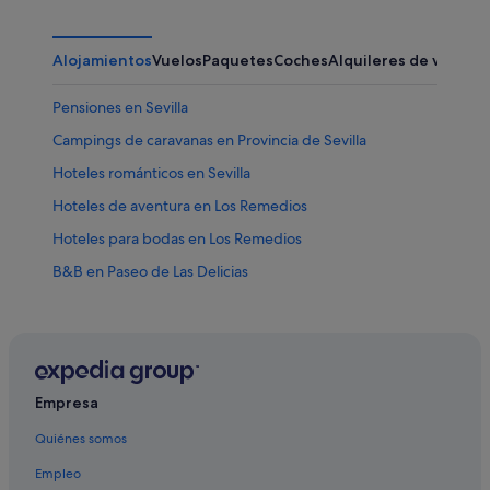
Alojamientos
Vuelos
Paquetes
Coches
Alquileres de vacaci
Pensiones en Sevilla
Campings de caravanas en Provincia de Sevilla
Hoteles románticos en Sevilla
Hoteles de aventura en Los Remedios
Hoteles para bodas en Los Remedios
B&B en Paseo de Las Delicias
Iberostar hoteles en Sevilla
Hoteles con todo incluido en Sevilla
Riu Hotels en Sevilla
Hoteles LGTBQIA en Sevilla
Empresa
El Prado-Parque de María Luisa hoteles
Quiénes somos
Hoteles baratos en Sevilla
Empleo