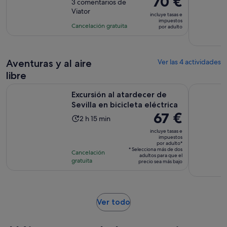
70 €
sobre
3 comentarios de
de
precio
Viator
10
la
incluye tasas e
es
impuestos
con
actividad
Cancelación gratuita
por adulto
de
3
es
70 €
comentarios
de
por
1 hora
adulto
Aventuras y al aire
Ver las 4 actividades
libre
Se abr
Excursión al atardecer de Sevilla en bicicleta eléctrica
Tou Guiado
Excursión al atardecer de
Sevilla en bicicleta eléctrica
El
67 €
La
2 h 15 min
precio
duración
incluye tasas e
es
impuestos
de
por adulto*
de
la
* Selecciona más de dos
Cancelación
adultos para que el
67 €
actividad
gratuita
precio sea más bajo
por
es
adulto*
de
2 horas
Se
Ver todo
y
abre
15 minutos
en