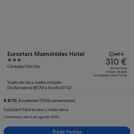
El
Eurostars Maimónides Hotel
441 €
precio
310 €
3
era
out
Córdoba Old City
por persona
de
of
13 sept - 16 sept
Actualizado hace 5 horas
441 €,
5
Vuelo de ida y vuelta incluido
ahora
De Barcelona (BCN) a Sevilla (SVQ)
es
de
8,8
/
10
¡Excelente! (1006 comentarios)
310 €
por
Está bien! Fácil acceso y todo cerca
persona
Comentario del 6 de ago de 2026
Elegir fechas