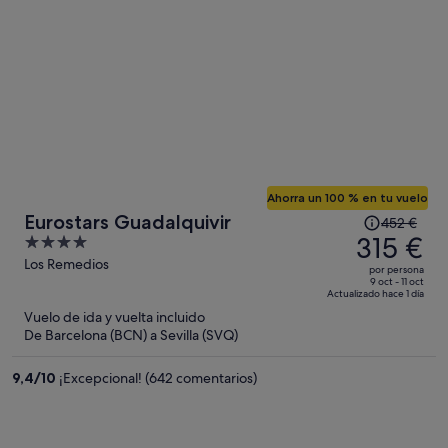
por
persona
Ahorra un 100 % en tu vuelo
El
Eurostars Guadalquivir
452 €
precio
315 €
4
era
out
Los Remedios
por persona
de
of
9 oct - 11 oct
Actualizado hace 1 día
452 €,
5
Vuelo de ida y vuelta incluido
ahora
De Barcelona (BCN) a Sevilla (SVQ)
es
de
9,4
/
10
¡Excepcional! (642 comentarios)
315 €
por
persona