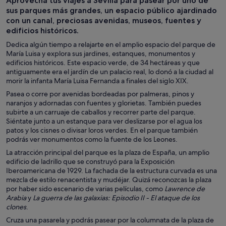
Aprovecha tus viajes a Sevilla para pasear por uno de
de un día
personalizadas
sus parques más grandes, un espacio público ajardinado
con un canal, preciosas avenidas, museos, fuentes y
edificios históricos.
Dedica algún tiempo a relajarte en el amplio espacio del parque de
María Luisa y explora sus jardines, estanques, monumentos y
edificios históricos. Este espacio verde, de 34 hectáreas y que
antiguamente era el jardín de un palacio real, lo donó a la ciudad al
morir la infanta María Luisa Fernanda a finales del siglo XIX.
Pasea o corre por avenidas bordeadas por palmeras, pinos y
naranjos y adornadas con fuentes y glorietas. También puedes
subirte a un carruaje de caballos y recorrer parte del parque.
Siéntate junto a un estanque para ver deslizarse por el agua los
patos y los cisnes o divisar loros verdes. En el parque también
podrás ver monumentos como la fuente de los Leones.
La atracción principal del parque es la plaza de España, un amplio
edificio de ladrillo que se construyó para la Exposición
Iberoamericana de 1929. La fachada de la estructura curvada es una
mezcla de estilo renacentista y mudéjar. Quizá reconozcas la plaza
por haber sido escenario de varias películas, como
Lawrence de
Arabia
y
La guerra de las galaxias: Episodio II - El ataque de los
clones
.
Cruza una pasarela y podrás pasear por la columnata de la plaza de