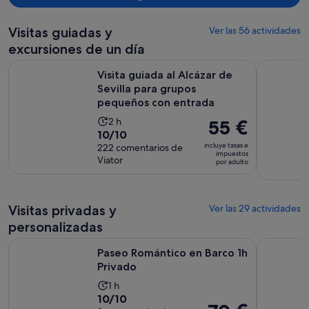
Visitas guiadas y
Ver las 56 actividades
excursiones de un día
Visita guiada al Alcázar de Sevilla para grupos pequeños co
Alcázar de
Visita guiada al Alcázar de
Sevilla para grupos
pequeños con entrada
La
2 h
El
55 €
10.0
10/10
duración
precio
incluye tasas e
sobre
222 comentarios de
de
es
impuestos
Viator
10
por adulto
la
de
con
actividad
55 €
222
es
por
comentarios
de
Visitas privadas y
Ver las 29 actividades
adulto
2 horas
personalizadas
Se abre en una pestañ
Paseo Romántico en Barco 1h Privado
Alcázar y 
Paseo Romántico en Barco 1h
Privado
La
1 h
10.0
10/10
duración
El