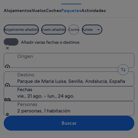
María
Luisa
Alojamientos
Vuelos
Coches
Paquetes
Actividades
Alojamiento añadido
Vuelo añadido
Coche
Turista
Un edificio histórico con arquitectur
Añadir varias fechas o destinos
Origen
Destino
Parque de María Luisa, Sevilla, Andalucía, España
Fechas
vie., 21 ago. - lun., 24 ago.
Personas
2 personas, 1 habitación
Buscar
Ver mapa