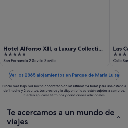
9
ago
ago
-
9
ago
Hotel Alfonso XIII, a Luxury Collection
Las C
5
4
Hotel, Seville
Histo
out
out
San Fernando 2 Seville Seville
Calle Sa
of
of
5
5
Ver los 2865 alojamientos en Parque de María Luisa
Precio más bajo por noche encontrado en las últimas 24 horas para una estancia
de 1 noche y 2 adultos. Los precios y la disponibilidad están sujetos a cambios.
Pueden aplicarse términos y condiciones adicionales.
Te acercamos a un mundo de
viajes