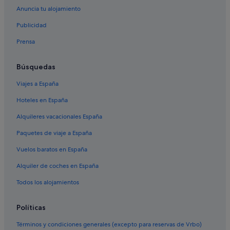
Hoteles con gimnasio en Los Remedios
Anuncia tu alojamiento
Provincia de Sevilla hoteles
Publicidad
Hoteles cerca de Catedral de Sevilla
Prensa
Hoteles de lujo en Sevilla
Hoteles con piscina en Sevilla
Búsquedas
Hoteles que aceptan mascotas en Los Remedios
Viajes a España
Hoteles boutique en Los Remedios
Hoteles en España
Hoteles de 3 estrellas en Triana
Alquileres vacacionales España
Apartamentos en Paseo de Las Delicias
Paquetes de viaje a España
Hoteles con todo incluido en Andalucía
Vuelos baratos en España
Hoteles cerca de Palacio de San Telmo
Alquiler de coches en España
Pensiones en Paseo de Las Delicias
Todos los alojamientos
Sevilla hoteles
Hoteles Center en Los Remedios
Políticas
Hoteles para familias en Los Remedios
Términos y condiciones generales (excepto para reservas de Vrbo)