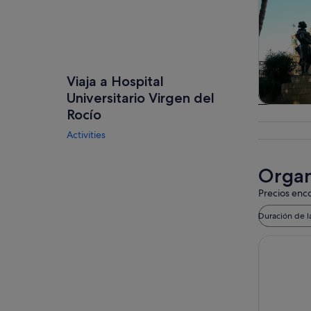
Viaja a Hospital
Universitario Virgen del
Visitas gu
Rocío
excursio
Activities
un d
Organi
Precios enco
Duración de l