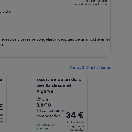
era
18 sept - 25 sept
Actualizado hace 4 horas
de
ncluido
1113 €,
ahora
es
)
de
771 €
 nuestros víveres se congelaron después de una noche en el
por
te.
persona
Ver las 352 actividades
ueva
Se abre en una pestaña nueva
Se abre en u
ázar de Sevilla
Excursión de un día a Sevilla desde el Algarve
Excursión de un día 
a
Excursión de un día a
Excursi
Sevilla desde el
los Pu
Algarve
Ronda 
La
La
12 h
10 h
8.8
9.2
8,8/10
9,2/10
€
duración
dura
sobre
24 comentarios
sobre
107 com
de
de
El
34 €
sas
contrastados
contras
10
10
la
la
precio
tos
lto
con
con
incluye tasas
actividad
activ
Cancelación
Cancelac
es
e impuestos
24
107
gratuita
gratuita
es
es
por adulto
de