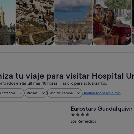
iadas y
Historia y cultura
Visitas privadas y
Comidas,
nes de
personalizadas
bebidas y vida
ía
nocturna
za tu viaje para visitar Hospital U
ntrados en las últimas 48 horas. Haz clic para actualizarlos.
a estancia
Estrellas
Clase de cabina
Eliminar todos los filtros
Eurostars Guadalquivir
4
out
Los Remedios
of
5