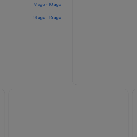
9 ago - 10 ago
14 ago - 16 ago
Hotel Alfonso XIII, a Luxury Collection Hotel, Seville
Ho