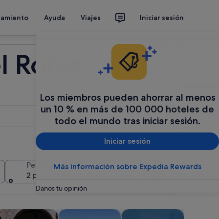
jamiento
Ayuda
Viajes
Iniciar sesión
Organiza tu viaje
l Rocío
Los miembros pueden ahorrar al menos
un 10 % en más de 100 000 hoteles de
todo el mundo tras iniciar sesión.
Iniciar sesión
Añadir varias fechas o destinos
Personas
Más información sobre Expedia Rewards
Buscar
2 personas, 1 habitación
Danos tu opinión
bre en una pestaña nueva
Se abre en una pestaña nueva
Se abre en una pestaña nueva
Se abre en una pestañ
 vida nocturna
spectáculos y conciertos
Aventuras y al aire libre
Visitas acuáticas y cruceros
Clases y t