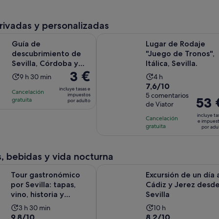
156
comentarios
por
de
de
adulto
comentarios
adulto
2 horas
1 hora
privadas y personalizadas
y
y
Se abr
scubrimiento de Sevilla, Córdoba y Pueblos Andaluces
Lugar de Rodaje "Juego de Tronos", I
30 minutos
15 minutos
Guía de
Lugar de Rodaje
descubrimiento de
"Juego de Tronos",
Sevilla, Córdoba y
Itálica, Sevilla.
El
3 €
Pueblos Andaluces
La
La
9 h 30 min
4 h
precio
7.6
7,6/10
duración
duración
incluye tasas e
Cancelación
es
sobre
5 comentarios
impuestos
de
de
El
53 
gratuita
por adulto
de
de Viator
10
la
la
precio
3 €
con
incluye ta
actividad
actividad
Cancelación
es
e impues
por
5
gratuita
es
es
por adu
de
adulto
comentarios
de
de
53 €
9 horas
4 horas
por
, bebidas y vida nocturna
y
adulto
Se abre 
onómico por Sevilla: tapas, vino, historia y tradiciones
Excursión de un día a Cádiz y Jerez
30 minutos
Tour gastronómico
Excursión de un día 
por Sevilla: tapas,
Cádiz y Jerez desd
vino, historia y
Sevilla
tradiciones
La
La
3 h 30 min
10 h
9.8
8.2
9,8/10
8,2/10
duración
duración