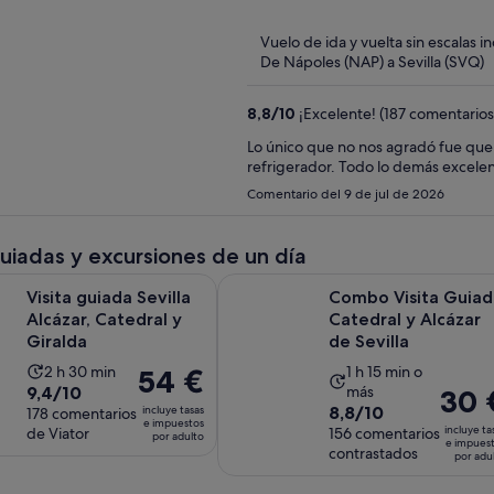
of
5
Vuelo de ida y vuelta sin escalas i
De Nápoles (NAP) a Sevilla (SVQ)
8,8
/
10
¡Excelente! (187 comentarios
Lo único que no nos agradó fue que
refrigerador. Todo lo demás excelen
Comentario del 9 de jul de 2026
guiadas y excursiones de un día
Se abre en una pestaña n
da Sevilla Alcázar, Catedral y Giralda
Combo Visita Guiada Catedral y Alc
Visita guiada Sevilla
Combo Visita Guiad
Alcázar, Catedral y
Catedral y Alcázar
Giralda
de Sevilla
La
La
2 h 30 min
1 h 15 min o
El
54 €
9.4
9,4/10
más
El
30 
duración
duración
precio
8.8
8,8/10
incluye tasas
sobre
178 comentarios
precio
de
de
es
e impuestos
incluye ta
de Viator
sobre
156 comentarios
10
por adulto
es
la
la
de
e impues
contrastados
10
por adu
con
de
actividad
actividad
54 €
con
178
30 €
es
es
por