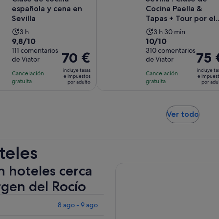
española y cena en
Cocina Paella &
Sevilla
Tapas + Tour por el
Mercado de Triana
La
La
3 h
3 h 30 min
9.8
10.0
9,8/10
10/10
duración
duración
sobre
111 comentarios
sobre
310 comentarios
de
de
El
70 €
El
75 
de Viator
de Viator
10
10
la
la
precio
precio
con
con
incluye tasas
incluye ta
actividad
actividad
Cancelación
Cancelación
es
es
e impuestos
e impues
111
310
gratuita
gratuita
es
es
por adulto
por adu
de
de
comentarios
comentarios
de
de
70 €
75 €
3 horas
3 horas
por
por
y
Se
Ver todo
adulto
adulto
abre
30 minutos
en
una
teles
pest
nuev
n hoteles cerca
rgen del Rocío
8 ago - 9 ago