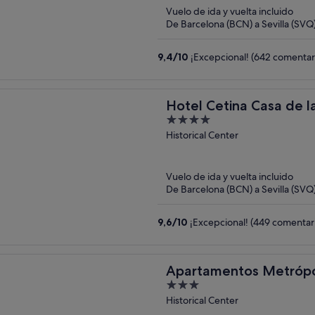
Vuelo de ida y vuelta incluido
De Barcelona (BCN) a Sevilla (SVQ
9,4
/
10
¡Excepcional! (642 comentar
Hotel Cetina Casa de la
4
out
Historical Center
of
5
Vuelo de ida y vuelta incluido
De Barcelona (BCN) a Sevilla (SVQ
9,6
/
10
¡Excepcional! (449 comentar
Apartamentos Metrópol
3
out
Historical Center