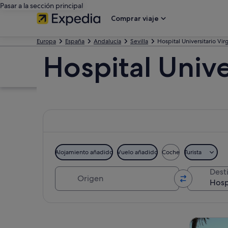
Pasar a la sección principal
Comprar viaje
Europa
España
Andalucía
Sevilla
Hospital Universitario Vir
Hospital Unive
Alojamiento añadido
Vuelo añadido
Coche
Turista
Origen
Dest
Ver mapa
Visitas gu