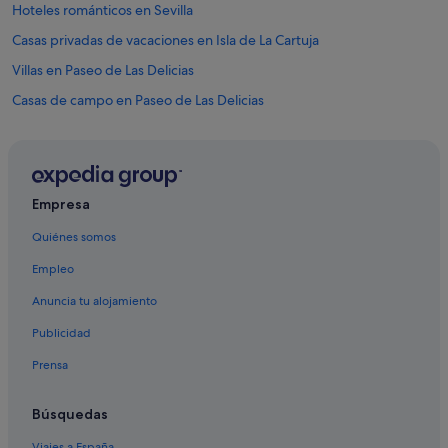
Hoteles románticos en Sevilla
Casas privadas de vacaciones en Isla de La Cartuja
Villas en Paseo de Las Delicias
Casas de campo en Paseo de Las Delicias
Hoteles de 3 estrellas en Distrito Bellavista-La Palmera
Distrito Sur hoteles
Hoteles con piscina en Sevilla
Empresa
Independent hoteles en Distrito Bellavista-La Palmera
Quiénes somos
Melia hoteles en Paseo de Las Delicias
Empleo
Hoteles de 4 estrellas en Isla de La Cartuja
Anuncia tu alojamiento
Petit Palace hoteles en Distrito Bellavista-La Palmera
Publicidad
Riu Hotels en Sevilla
Prensa
Hoteles cerca de Parque de María Luisa
Hoteles de 5 estrellas en Isla de La Cartuja
Búsquedas
Exe Hotels en Distrito Bellavista-La Palmera
Viajes a España