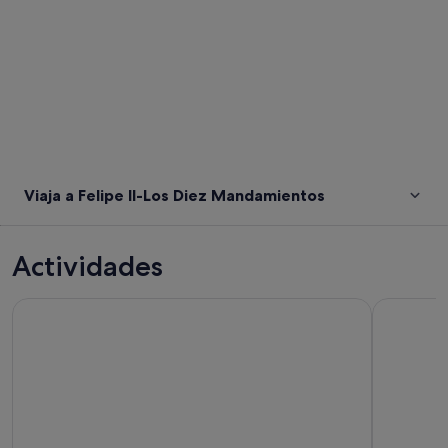
Viaja a Felipe II-Los Diez Mandamientos
Actividades
Excursión en autobús descapotable y recorridos a pie por Se
Visita guia