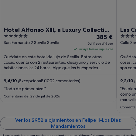
Hotel Alfonso XIII, a Luxury Collection
Las C
5
El
4
Hotel, Seville
385 €
Histo
out
precio
out
San Fernando 2 Seville Seville
Calle Sa
Del 14 ago al 15 ago
Seville
of
es
of
incluye tasas e impuestos
5
de
5
Quédate en este hotel de lujo de Sevilla. Entre otras
Quédate 
385 €
cosas, cuenta con 2 restaurantes, desayuno y servicio de
cosas, cu
habitaciones las 24 horas. Algo que los huéspedes ...
por
spa comp
noche
del
9,4
/
10
¡Excepcional! (1002 comentarios)
9,2
/
10
¡
14
"Todo de primer nivel"
"En plen
ago
como un 
Comentario del 29 de jul de 2026
al
maravill
excelent
15
Comentari
champán 
ago
precioso
Ver los 2952 alojamientos en Felipe II-Los Diez
Mandamientos
Precio más bajo por noche encontrado en las últimas 24 horas para una estancia