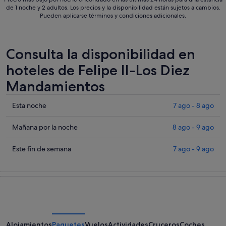
de 1 noche y 2 adultos. Los precios y la disponibilidad están sujetos a cambios.
Pueden aplicarse términos y condiciones adicionales.
Consulta la disponibilidad en
hoteles de Felipe II-Los Diez
Mandamientos
Comprueba
Esta noche
7 ago - 8 ago
los
precios
Comprueba
Mañana por la noche
8 ago - 9 ago
en
los
Felipe
precios
Comprueba
Este fin de semana
7 ago - 9 ago
II-
en
los
Los
Felipe
precios
Diez
II-
en
Mandamientos
Los
Felipe
para
Diez
II-
esta
Mandamientos
Los
noche,
para
Diez
Alojamientos
Paquetes
Vuelos
Actividades
Cruceros
Coches