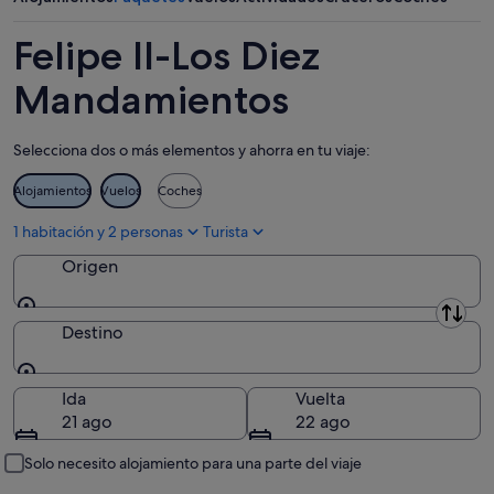
7
mañana
Mandamientos
ago
por
para
Felipe II-Los Diez
-
la
este
8
noche,
fin
Mandamientos
ago
8
de
ago
semana,
Selecciona dos o más elementos y ahorra en tu viaje:
-
7
9
ago
Alojamientos
Vuelos
Coches
ago
-
9
1 habitación y 2 personas
Turista
ago
Origen
Origen
Destino
Destino
Ida
Vuelta
21 ago
22 ago
Solo necesito alojamiento para una parte del viaje