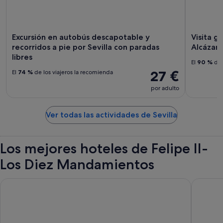
Excursión en autobús descapotable y
Visita g
recorridos a pie por Sevilla con paradas
Alcázar 
libres
El
90 %
de 
27 €
El
74 %
de los viajeros la recomienda
por adulto
Ver todas las actividades de Sevilla
Los mejores hoteles de Felipe II-
Los Diez Mandamientos
Hotel Alfonso XIII, a Luxury Collection Hotel, Seville
Las Casas