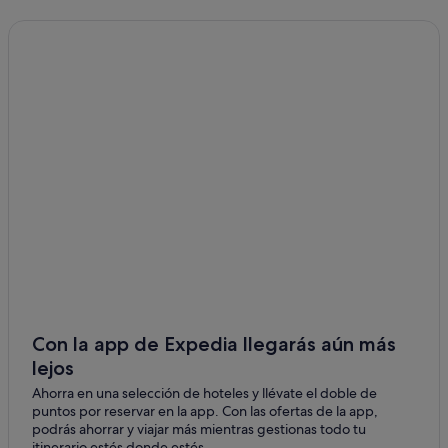
Ciudad Jardín hoteles
Hoteles cerca de Pabellón Real
Hoteles cerca de Estadio Ramón Sánchez-Pizjuán
Hoteles románticos en Sevilla
Pensiones en Paseo de Las Delicias
Casas de campo en Estación de San Bernardo
Chalets en Paseo de Las Delicias
Hoteles con todo incluido en Andalucía
Husa hoteles en Nervión
Provincia de Sevilla hoteles
Paseo de Las Delicias hoteles
Hoteles LGTBQIA en Distrito Sur
Con la app de Expedia llegarás aún más
lejos
Sevilla hoteles
Ahorra en una selección de hoteles y llévate el doble de
Hoteles de 4 estrellas en Distrito Sur
puntos por reservar en la app. Con las ofertas de la app,
Hoteles de lujo en Sevilla
podrás ahorrar y viajar más mientras gestionas todo tu
itinerario estés donde estés.