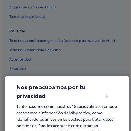
Hoteles con todo incluido en Andalucía
Alquiler de coches en España
Casas privadas de vacaciones en Sevilla
Todos los alojamientos
Hoteles con wifi en Provincia de Sevilla
Políticas
Términos y condiciones generales (excepto para reservas de Vrbo)
Términos y condiciones de Vrbo
Accesibilidad
Privacidad
Cookies
Nos preocupamos por tu
Condiciones de uso
privacidad
Información legal/contacto
Pautas sobre el contenido y cómo denunciar contenido
Tanto nosotros como nuestros
16
socios almacenamos o
accedemos a información del dispositivo, como
identificadores únicos en las cookies para tratar datos
Ayuda
personales. Puedes aceptar o administrar tus
Ayuda