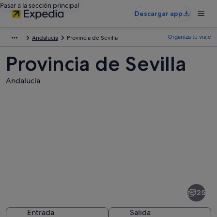
Pasar a la sección principal
Descargar app
Organiza tu viaje
Andalucía
Provincia de Sevilla
Provincia de Sevilla
Andalucía
Fotos
de
Provincia
25
de
Sevilla
Entrada
Salida