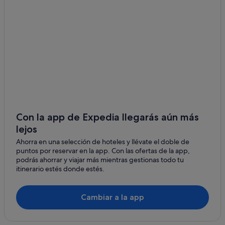
Villas en Provincia de Sevilla
Hoteles para familias en Andalucía
Hoteles que aceptan mascotas en Sevilla
Hoteles con bar en Andalucía
Pensiones en Estación de Sevilla-Santa Justa
Hoteles de negocios en Andalucía
Pensiones en Sevilla
Hoteles baratos en Sevilla
Con la app de Expedia llegarás aún más
lejos
Riads en Andalucía
Ahorra en una selección de hoteles y llévate el doble de
Hoteles cápsula en Andalucía
puntos por reservar en la app. Con las ofertas de la app,
Hoteles en la playa en Andalucía
podrás ahorrar y viajar más mientras gestionas todo tu
itinerario estés donde estés.
Hoteles con piscina en Provincia de Sevilla
El Arenal hoteles
Cambiar a la app
Casas de campo en Andalucía
Hoteles históricos en Andalucía