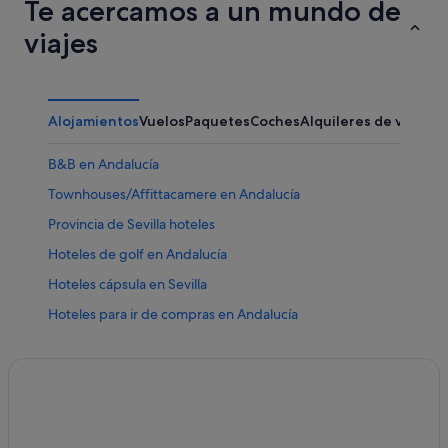
Te acercamos a un mundo de
viajes
Alojamientos
Vuelos
Paquetes
Coches
Alquileres de vacaci
B&B en Andalucía
Townhouses/Affittacamere en Andalucía
Provincia de Sevilla hoteles
Hoteles de golf en Andalucía
Hoteles cápsula en Sevilla
Hoteles para ir de compras en Andalucía
Riu Hotels en Sevilla
Albergues en Provincia de Sevilla
Lodges en Andalucía
Centro histórico hoteles