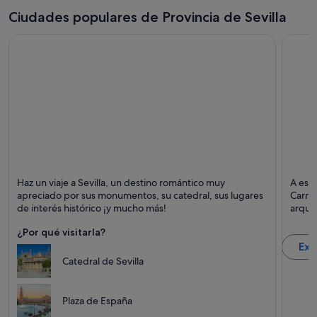
Ciudades populares de Provincia de Sevilla
Sevilla
Carmo
Haz un viaje a Sevilla, un destino romántico muy
A esca
Puntos fuertes: Catedrales, Patrimonio histórico y
Puntos
apreciado por sus monumentos, su catedral, sus lugares
Carmo
Cafeterías
Cultur
de interés histórico ¡y mucho más!
arquit
¿Por qué visitarla?
Exp
Catedral de Sevilla
Plaza de España