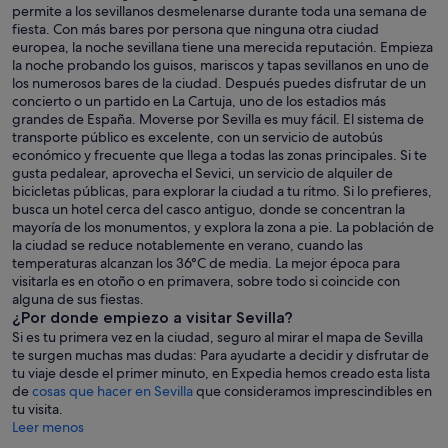
permite a los sevillanos desmelenarse durante toda una semana de
fiesta. Con más bares por persona que ninguna otra ciudad
europea, la noche sevillana tiene una merecida reputación. Empieza
la noche probando los guisos, mariscos y tapas sevillanos en uno de
los numerosos bares de la ciudad. Después puedes disfrutar de un
concierto o un partido en La Cartuja, uno de los estadios más
grandes de España. Moverse por Sevilla es muy fácil. El sistema de
transporte público es excelente, con un servicio de autobús
económico y frecuente que llega a todas las zonas principales. Si te
gusta pedalear, aprovecha el Sevici, un servicio de alquiler de
bicicletas públicas, para explorar la ciudad a tu ritmo. Si lo prefieres,
busca un hotel cerca del casco antiguo, donde se concentran la
mayoría de los monumentos, y explora la zona a pie. La población de
la ciudad se reduce notablemente en verano, cuando las
temperaturas alcanzan los 36°C de media. La mejor época para
visitarla es en otoño o en primavera, sobre todo si coincide con
alguna de sus fiestas.
¿Por donde empiezo a visitar Sevilla?
Si es tu primera vez en la ciudad, seguro al mirar el mapa de Sevilla
te surgen muchas mas dudas: Para ayudarte a decidir y disfrutar de
tu viaje desde el primer minuto, en Expedia hemos creado esta lista
de
cosas que hacer en Sevilla
que consideramos imprescindibles en
tu visita.
Leer menos