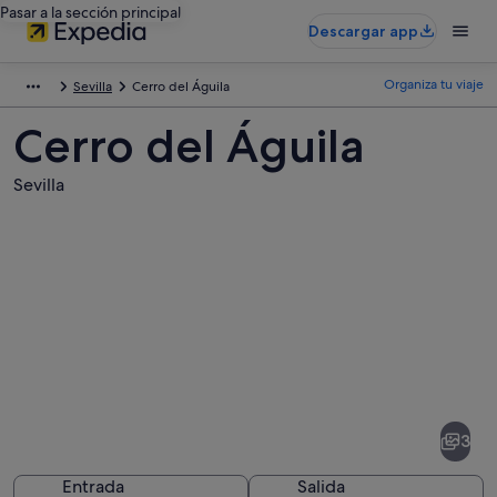
Pasar a la sección principal
Descargar app
Organiza tu viaje
Sevilla
Cerro del Águila
Cerro del Águila
Sevilla
Fotos
de
Cerro
3
del
Águila
Entrada
Salida