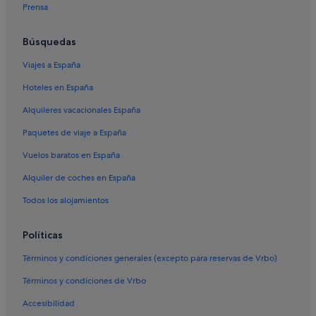
Monte hoteles en Cerro del Águila
Prensa
Hoteles de 3 estrellas en Nervión
Búsquedas
Hoteles de 3 estrellas en Cerro-Amate
Viajes a España
Hoteles cerca de Estación de Sevilla-Santa Justa
Hoteles en España
Melia hoteles en Nervión
Hoteles cerca de Estación de San Bernardo
Alquileres vacacionales España
Hoteles con piscina en Sevilla
Paquetes de viaje a España
Hoteles con wifi en Cerro-Amate
Vuelos baratos en España
Apartamentos en Estación de San Bernardo
Alquiler de coches en España
Sevilla hoteles
Todos los alojamientos
Pensiones en Sevilla
Políticas
Nh Hotels en Nervión
Distrito Sur hoteles
Términos y condiciones generales (excepto para reservas de Vrbo)
Hoteles cerca de Hospital Universitario Virgen del Rocío
Términos y condiciones de Vrbo
Provincia de Sevilla hoteles
Accesibilidad