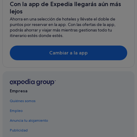
Hoteles con casino en Nervión
Con la app de Expedia llegarás aún más
lejos
Hoteles con todo incluido en Sevilla
Ahorra en una selección de hoteles y llévate el doble de
Hoteles con restaurante en Nervión
puntos por reservar en la app. Con las ofertas de la app,
Nervión hoteles
podrás ahorrar y viajar más mientras gestionas todo tu
itinerario estés donde estés.
Hoteles LGTBQIA en Nervión
Campings de caravanas en Andalucía
Cambiar a la app
La Plata hoteles
Hoteles de golf en Nervión
Hoteles de lujo en Sevilla
Juan XXIII hoteles
Empresa
Hoteles de 4 estrellas en Nervión
Quiénes somos
Hoteles LGTBQIA en Distrito Sur
Empleo
Hoteles boutique en Centro histórico
Hoteles con todo incluido en Andalucía
Anuncia tu alojamiento
Rochelambert hoteles
Publicidad