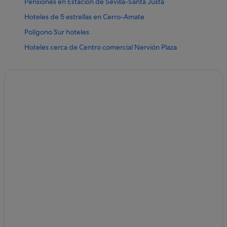
Pensiones en Estación de Sevilla-Santa Justa
Hoteles de 5 estrellas en Cerro-Amate
Polígono Sur hoteles
Hoteles cerca de Centro comercial Nervión Plaza
Hoteles románticos en Nervión
Estación de Amate hoteles
Petit Palace hoteles en San Pablo-Santa Justa
Ciudad Jardín hoteles
Hoteles baratos en Sevilla
Hoteles con wifi en Nervión
Petit Palace hoteles en Cerro del Águila
Hoteles de 3 estrellas en Cerro del Águila
Hoteles cerca de Centro comercial Los Arcos
Cerro del Águila hoteles
Exe Hotels en Nervión