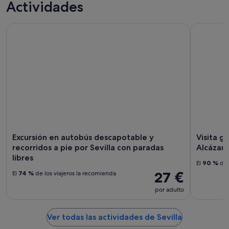
Actividades
Excursión en autobús descapotable y recorridos a pie por Se
Visita guia
Excursión en autobús descapotable y
Visita g
recorridos a pie por Sevilla con paradas
Alcázar 
libres
El
90 %
de 
27 €
El
74 %
de los viajeros la recomienda
por adulto
Ver todas las actividades de Sevilla