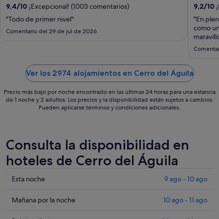
del
9,4
/
10
¡Excepcional! (1003 comentarios)
9,2
/
10
¡
16
"Todo de primer nivel"
"En plen
ago
como un 
Comentario del 29 de jul de 2026
al
maravill
excelent
17
Comentari
champán 
ago
precioso
Ver los 2974 alojamientos en Cerro del Águila
Precio más bajo por noche encontrado en las últimas 24 horas para una estancia
de 1 noche y 2 adultos. Los precios y la disponibilidad están sujetos a cambios.
Pueden aplicarse términos y condiciones adicionales.
Consulta la disponibilidad en
hoteles de Cerro del Águila
Comprueba
Esta noche
9 ago - 10 ago
los
precios
Comprueba
Mañana por la noche
10 ago - 11 ago
en
los