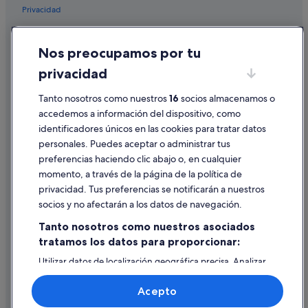
Hoteles de 4 estrellas en Distrito Sur
Privacidad
Hoteles de 3 estrellas en Triana
Cookies
Hoteles de aventura en Nervión
Nos preocupamos por tu
Condiciones de uso
Husa hoteles en Nervión
privacidad
Información legal/contacto
Distrito Cerro-Amate hoteles
Pautas sobre el contenido y cómo denunciar contenido
Tanto nosotros como nuestros
16
socios almacenamos o
accedemos a información del dispositivo, como
identificadores únicos en las cookies para tratar datos
Ayuda
personales. Puedes aceptar o administrar tus
Ayuda
preferencias haciendo clic abajo o, en cualquier
momento, a través de la página de la política de
Cancelar un vuelo
privacidad. Tus preferencias se notificarán a nuestros
Cancelar una reserva de hotel o de un alquiler vacacional
socios y no afectarán a los datos de navegación.
Plazos de reembolso
Tanto nosotros como nuestros asociados
tratamos los datos para proporcionar:
Utilizar un cupón de Expedia
Utilizar datos de localización geográfica precisa. Analizar
Documentos para viajes internacionales
activamente las características del dispositivo para su
identificación. Almacenar la información en un dispositivo
Acepto
y/o acceder a ella. Publicidad y contenido personalizados,