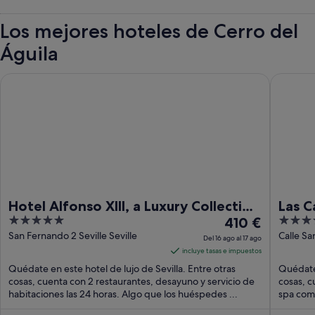
Los mejores hoteles de Cerro del
Águila
Hotel Alfonso XIII, a Luxury Collection Hotel, Seville
Las Casas
Hotel Alfonso XIII, a Luxury Collection
Las C
5
El
4
Hotel, Seville
410 €
Histo
out
precio
out
San Fernando 2 Seville Seville
Calle Sa
Del 16 ago al 17 ago
Seville
of
es
of
incluye tasas e impuestos
5
de
5
Quédate en este hotel de lujo de Sevilla. Entre otras
Quédate 
410 €
cosas, cuenta con 2 restaurantes, desayuno y servicio de
cosas, cu
habitaciones las 24 horas. Algo que los huéspedes ...
por
spa comp
noche