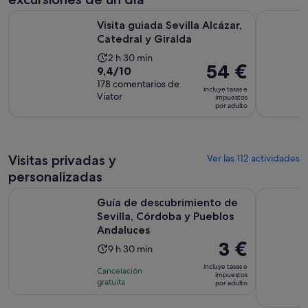
Se abre en un
Visita guiada Sevilla Alcázar, Catedral y Giralda
Combo Visi
Visita guiada Sevilla Alcázar,
Catedral y Giralda
La
2 h 30 min
El
54 €
9.4
9,4/10
duración
precio
sobre
178 comentarios de
de
incluye tasas e
es
Viator
10
impuestos
la
por adulto
de
con
actividad
54 €
178
es
por
comentarios
de
adulto
Visitas privadas y
2 horas
Ver las 112 actividades
y
personalizadas
30 minutos
Guía de descubrimiento de Sevilla, Córdoba y Pueblos Anda
Lugar de Ro
Guía de descubrimiento de
Sevilla, Córdoba y Pueblos
Andaluces
El
3 €
La
9 h 30 min
precio
duración
incluye tasas e
Cancelación
es
impuestos
de
gratuita
por adulto
de
la
3 €
actividad