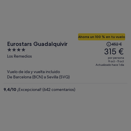
Ahorra un 100 % en tu vuelo
El
Eurostars Guadalquivir
452 €
precio
315 €
4
era
out
Los Remedios
por persona
de
of
9 oct - 11 oct
Actualizado hace 1 día
452 €,
5
Vuelo de ida y vuelta incluido
ahora
De Barcelona (BCN) a Sevilla (SVQ)
es
de
9,4
/
10
¡Excepcional! (642 comentarios)
315 €
por
persona