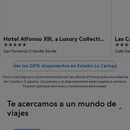
16
ago
Hotel Alfonso XIII, a Luxury Collection
Las C
5
4
Hotel, Seville
Histo
out
out
San Fernando 2 Seville Seville
Calle Sa
of
of
5
5
Ver los 2876 alojamientos en Estadio La Cartuja
Precio más bajo por noche encontrado en las últimas 24 horas para una estancia
de 1 noche y 2 adultos. Los precios y la disponibilidad están sujetos a cambios.
Pueden aplicarse términos y condiciones adicionales.
Te acercamos a un mundo de
viajes