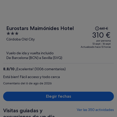
El
Eurostars Maimónides Hotel
441 €
precio
310 €
3
era
out
Córdoba Old City
por persona
de
of
13 sept - 16 sept
Actualizado hace 13 horas
441 €,
5
Vuelo de ida y vuelta incluido
ahora
De Barcelona (BCN) a Sevilla (SVQ)
es
de
8,8
/
10
¡Excelente! (1006 comentarios)
310 €
por
Está bien! Fácil acceso y todo cerca
persona
Comentario del 6 de ago de 2026
Elegir fechas
Visitas guiadas y
Ver las 350 actividades
excursiones de un día