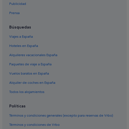
Hoteles cerca de Alameda de Hércules
Publicidad
Alojamientos agroturísticos en Andalucía
Prensa
Hoteles cerca de Museo de Bellas Artes
Hoteles de 5 estrellas en San Jerónimo
Búsquedas
H10 Hoteles en Macarena
Viajes a España
Hoteles cerca de Basílica de la Macarena
Hoteles en España
Hoteles boutique en Centro histórico
Alquileres vacacionales España
Hoteles cerca de Isla Mágica
Paquetes de viaje a España
Camas hoteles
Vuelos baratos en España
Hoteles Center en Macarena
Alquiler de coches en España
Andalucía hoteles
Todos los alojamientos
Hoteles con bar en Alameda
Apartoteles en Provincia de Sevilla
Políticas
Hoteles baratos en Macarena
Términos y condiciones generales (excepto para reservas de Vrbo)
Hoteles de 5 estrellas en Macarena
Términos y condiciones de Vrbo