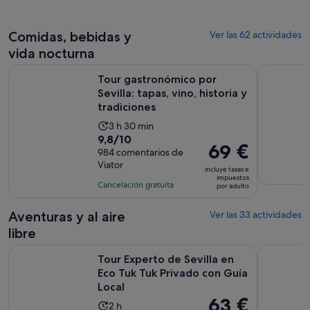
por
es
adulto
de
Comidas, bebidas y
Ver las 62 actividades
9 horas
vida nocturna
y
Tour gastronómico por Sevilla: tapas, vino, historia y tradici
Excursión 
30 minutos
Tour gastronómico por
Sevilla: tapas, vino, historia y
tradiciones
La
3 h 30 min
9.8
9,8/10
duración
El
69 €
sobre
984 comentarios de
de
precio
Viator
10
la
incluye tasas e
es
impuestos
con
actividad
Cancelación gratuita
por adulto
de
984
es
69 €
comentarios
de
Aventuras y al aire
Ver las 33 actividades
por
3 horas
libre
adulto
y
Tour Experto de Sevilla en Eco Tuk Tuk Privado con Guía Loc
Tour guiad
30 minutos
Tour Experto de Sevilla en
Eco Tuk Tuk Privado con Guía
Local
El
63 €
La
2 h