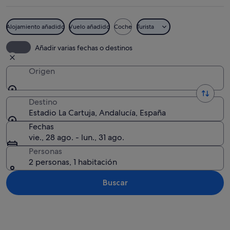
Alojamiento añadido
Vuelo añadido
Coche
Turista
Un parque con una fuente, árboles y 
Añadir varias fechas o destinos
Origen
Destino
Estadio La Cartuja, Andalucía, España
Fechas
vie., 28 ago. - lun., 31 ago.
Personas
2 personas, 1 habitación
Buscar
Ver mapa