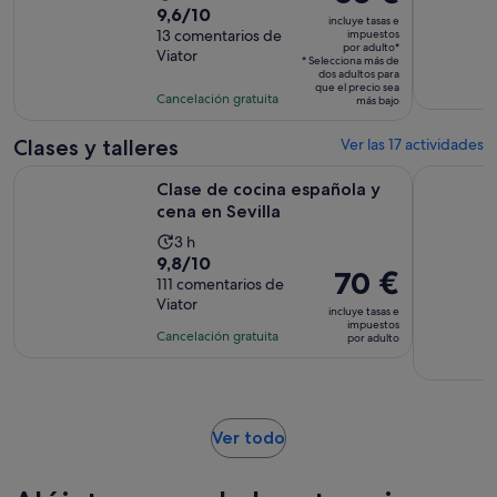
precio
9.6
9,6/10
duración
incluye tasas e
es
sobre
13 comentarios de
impuestos
de
por adulto*
de
Viator
10
la
* Selecciona más de
dos adultos para
63 €
con
actividad
que el precio sea
Cancelación gratuita
por
más bajo
13
es
adulto*
comentarios
de
Clases y talleres
Ver las 17 actividades
2 horas
Se abre en una pe
Clase de cocina española y cena en Sevilla
Sevilla : 
Clase de cocina española y
cena en Sevilla
La
3 h
9.8
9,8/10
duración
El
70 €
sobre
111 comentarios de
de
precio
Viator
10
la
incluye tasas e
es
impuestos
con
actividad
Cancelación gratuita
por adulto
de
111
es
70 €
comentarios
de
por
3 horas
adulto
Se
Ver todo
abre
en