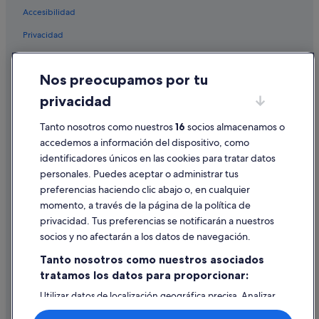
Zenit hoteles en Camas
Accesibilidad
Pensiones en Camas
Privacidad
Hoteles que aceptan mascotas en Sevilla
Cookies
Hoteles con todo incluido en Sevilla
Nos preocupamos por tu
Condiciones de uso
Melia hoteles en Macarena
privacidad
Información legal/contacto
Hoteles cerca de Museo Pabellón de la Navegación
Tanto nosotros como nuestros
16
socios almacenamos o
Pautas sobre el contenido y cómo denunciar contenido
Hoteles cerca de Fundación Tres Culturas del
accedemos a información del dispositivo, como
Mediterráneo
identificadores únicos en las cookies para tratar datos
Ayuda
Hoteles con piscina en Sevilla
personales. Puedes aceptar o administrar tus
Ayuda
Hoteles con todo incluido en Andalucía
preferencias haciendo clic abajo o, en cualquier
momento, a través de la página de la política de
Cancelar un vuelo
Hoteles cerca de Puente del Alamillo
privacidad. Tus preferencias se notificarán a nuestros
Hoteles de 3 estrellas en Triana
Cancelar una reserva de hotel o de un alquiler vacacional
socios y no afectarán a los datos de navegación.
Centro histórico hoteles
Plazos de reembolso
Tanto nosotros como nuestros asociados
Iberostar hoteles en Sevilla
tratamos los datos para proporcionar:
Utilizar un cupón de Expedia
Hoteles para familias en Macarena
Utilizar datos de localización geográfica precisa. Analizar
Documentos para viajes internacionales
activamente las características del dispositivo para su
Hoteles cerca de Basílica de Jesús del Gran Poder