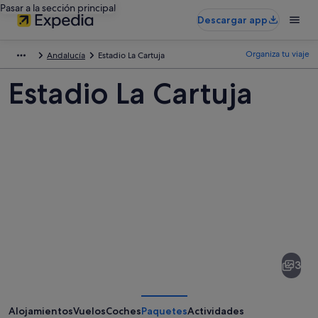
Pasar a la sección principal
Descargar app
Organiza tu viaje
Andalucía
Estadio La Cartuja
Estadio La Cartuja
Fotos
de
Estadio
3
La
Cartuja
Alojamientos
Vuelos
Coches
Paquetes
Actividades