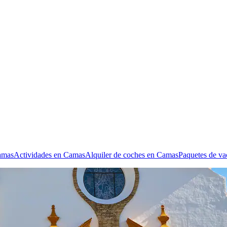
amas
Actividades en Camas
Alquiler de coches en Camas
Paquetes de v