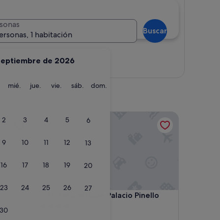
sonas
Buscar
ersonas, 1 habitación
septiembre de 2026
Ver mapa
martes
miércoles
jueves
viernes
sábado
domingo
mié.
jue.
vie.
sáb.
dom.
Hotel Boutique Palacio Pinello
2
3
4
5
6
9
10
11
12
13
16
17
18
19
20
23
24
25
26
27
Hotel Boutique Palacio Pinello
4. Hotel Boutique Palacio Pinello
Alojamiento
30
de
Centro histórico