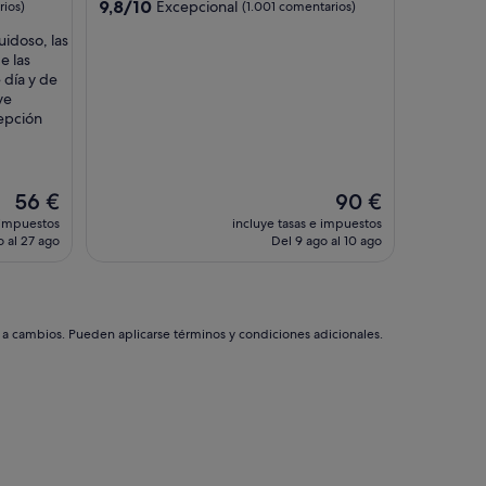
4.0 estrellas
9.8
9,8/10
Excepcional
ios)
(1.001 comentarios)
i
sobre
c
uidoso, las
10,
a
e las
Excepcional,
c
 día y de
(1.001 comentarios)
i
ve
o
cepción
n
y
s
e
El
El
56 €
90 €
r
precio
precio
 impuestos
incluye tasas e impuestos
v
actual
actual
 al 27 ago
Del 9 ago al 10 ago
i
es
es
c
de
de
i
56 €
90 €
o
,
s a cambios. Pueden aplicarse términos y condiciones adicionales.
s
o
l
o
q
u
e
l