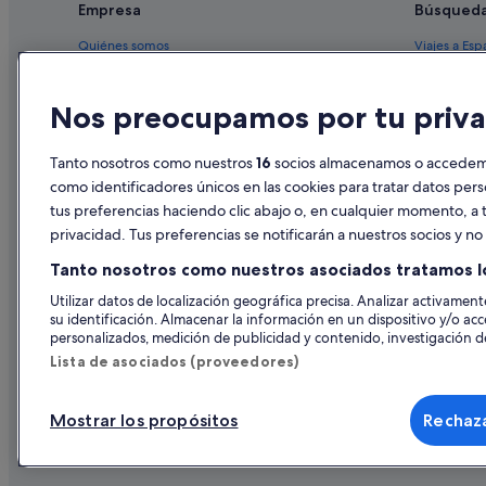
Riu Hotels en Sevilla
h
Empresa
Búsqued
e
Casas en árboles en Andalucía
c
Quiénes somos
Viajes a Esp
h
Hoteles de 3 estrellas en Triana
Empleo
Hoteles en 
e
Hoteles históricos en Sevilla
f
Nos preocupamos por tu priva
Anuncia tu alojamiento
Alquileres 
s
Hoteles con spa en Andalucía
w
Publicidad
Paquetes de
e
Tanto nosotros como nuestros
16
socios almacenamos o accedemos
Hoteles con restaurante en Santa Cruz
r
Prensa
Vuelos bara
como identificadores únicos en las cookies para tratar datos per
Hoteles baratos en Provincia de Sevilla
e
tus preferencias haciendo clic abajo o, en cualquier momento, a t
Alquiler de
g
Hoteles cerca de Iglesia de Santa Cruz
privacidad. Tus preferencias se notificarán a nuestros socios y n
r
Todos los a
e
Pensiones en Paseo de Las Delicias
Tanto nosotros como nuestros asociados tratamos l
a
Centro histórico hoteles
t
Utilizar datos de localización geográfica precisa. Analizar activamente
!
su identificación. Almacenar la información en un dispositivo y/o acc
Provincia de Sevilla hoteles
M
personalizados, medición de publicidad y contenido, investigación de
y
Hoteles románticos en Sevilla
Lista de asociados (proveedores)
o
Pensiones en Estación de Sevilla-Santa Justa
n
l
Mostrar los propósitos
Rechaza
Campings de caravanas en Andalucía
© 2026 Expedia, Inc., una empresa de Expedia Group. Todos los derec
y
de Viajes, I-AV-0000631.3.
n
Villas en Sevilla
o