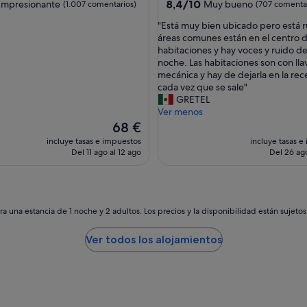
las
3.0 estrellas
8.4
8,4/10
Impresionante
Muy bueno
(1.007 comentarios)
(707 comentar
n
sobre
t
"
"Está muy bien ubicado pero está r
10,
r
E
áreas comunes están en el centro d
nante,
Muy
a
s
habitaciones y hay voces y ruido de
omentarios)
bueno,
t
t
noche. Las habitaciones son con lla
(707 comentarios)
o
á
mecánica y hay de dejarla en la re
"
m
cada vez que se sale"
u
GRETEL
y
Ver menos
b
El
68 €
i
precio
incluye tasas e impuestos
incluye tasas e
e
actual
Del 11 ago al 12 ago
Del 26 ago
n
es
u
de
b
68 €
i
c
a una estancia de 1 noche y 2 adultos. Los precios y la disponibilidad están sujeto
a
d
Ver todos los alojamientos
o
p
e
r
o