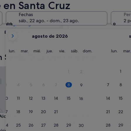
a Cruz: consulta
e en Santa Cruz
Fechas
Per
Mañana
sáb., 22 ago. - dom., 23 ago.
2 p
9 ago - 10 ago
Tus
En dos semanas
agosto de 2026
meses
21 ago - 23 ago
actuales
son
lunes
martes
miércoles
jueves
viernes
sábado
domingo
lunes
lun.
mar.
mié.
jue.
vie.
sáb.
dom.
lun.
mar.
n Santa Cruz con conserje
August
de
2026
ántara
Hotel Goya
1
1
2
y
September
3
4
5
6
7
8
7
8
9
de
2026.
10
11
12
13
14
15
14
15
16
17
18
19
20
21
22
21
22
23
ántara
Hotel Goya
 Alcántara
3. Hotel Goya
nto
Alojamiento
24
25
26
27
28
29
28
29
30
de
tórico
Centro histórico