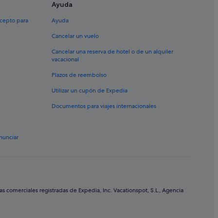
z
Ayuda
xcepto para
Ayuda
Cancelar un vuelo
cia de Sevilla
Cancelar una reserva de hotel o de un alquiler
vacacional
Plazos de reembolso
Utilizar un cupón de Expedia
lucía
Documentos para viajes internacionales
nunciar
z
comerciales registradas de Expedia, Inc. Vacationspot, S.L., Agencia