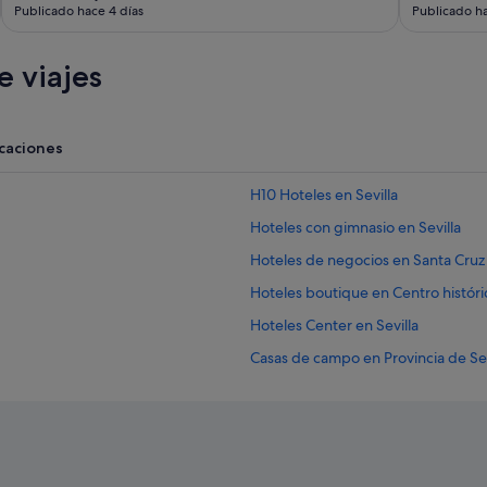
e
Publicado hace 4 días
Publicado ha
s
e
s
 viajes
t
á
n
e
acaciones
n
e
H10 Hoteles en Sevilla
l
c
Hoteles con gimnasio en Sevilla
e
n
Hoteles de negocios en Santa Cruz
t
Hoteles boutique en Centro históri
r
o
Hoteles Center en Sevilla
d
e
Casas de campo en Provincia de Sev
l
Cabañas en Andalucía
a
s
Hoteles de golf en Provincia de Sevi
h
a
Hoteles de lujo en Sevilla
b