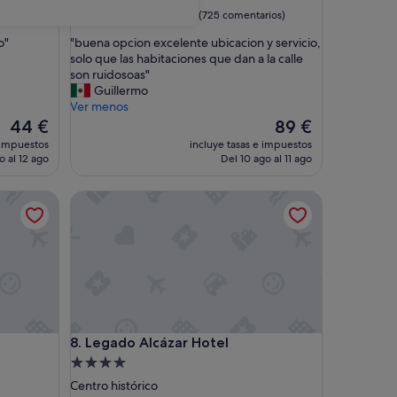
4.0 estrellas
9.4
9,4/10
Excepcional
os)
(725 comentarios)
sobre
"
o"
"buena opcion excelente ubicacion y servicio,
10,
b
solo que las habitaciones que dan a la calle
Excepcional,
u
son ruidosoas"
(725 comentarios)
e
Guillermo
n
Ver menos
a
El
El
44 €
89 €
o
precio
precio
 impuestos
incluye tasas e impuestos
p
actual
actual
o al 12 ago
Del 10 ago al 11 ago
c
es
es
i
de
de
Legado Alcázar Hotel
o
44 €
89 €
n
e
x
c
e
l
e
n
Legado Alcázar Hotel
8. Legado Alcázar Hotel
t
e
Alojamiento
u
de
Centro histórico
b