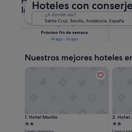
Hoteles con conserje en Sant
Hoteles con conserj
la disponibilidad
¿A dónde vas?
Esta noche
8 ago - 9 ago
Próximo fin de semana
14 ago - 16 ago
Nuestros mejores hoteles e
Hotel Murillo
Hotel Alc
Hotel Murillo
Hotel Alc
1. Hotel Murillo
2. Hotel
Alojamiento
Alojamie
de
de
Centro histórico
Centro his