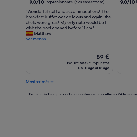
4.0 estrellas
4.0 estrel
9.0
9.0
9,0/10
9,0/10
Impresionante
(528 comentarios)
e
sobre
sobre
c
"
"Wonderful staff and accommodations! The
10,
10,
e
W
breakfast buffet was delicious and again, the
Impresionante,
Impresio
p
o
chefs were great! My only note would be I
(528 comentarios)
(1.007 c
c
n
wish the pool opened before 11 am."
i
d
Matthew
ó
e
Ver menos
n
r
d
f
e
u
El
89 €
E
l
precio
incluye tasas e impuestos
s
s
actual
Del 11 ago al 12 ago
t
t
es
h
a
de
e
Mostrar más
f
89 €
r
f
"
a
Precio
Precio más bajo por noche encontrado en las últimas 24 horas par
n
más
d
bajo
a
por
c
noche
c
encontrado
o
en
m
las