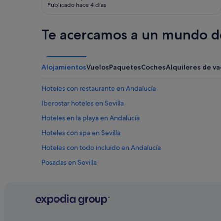
f
Publicado hace 4 días
e
t
w
Te acercamos a un mundo de
a
s
d
e
Alojamientos
Vuelos
Paquetes
Coches
Alquileres de v
l
i
Hoteles con restaurante en Andalucía
c
i
Iberostar hoteles en Sevilla
o
u
Hoteles en la playa en Andalucía
s
Hoteles con spa en Sevilla
a
n
Hoteles con todo incluido en Andalucía
d
a
Posadas en Sevilla
g
Hoteles para familias en Sevilla
a
i
Centros vacacionales en Sevilla
n
,
Hoteles románticos en Andalucía
t