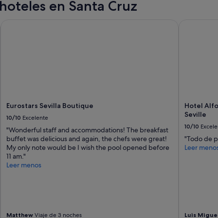
e
hoteles en Santa Cruz
s
t
Eurostars Sevilla Boutique
Hotel Alfon
á
r
u
i
d
o
s
o
,
Eurostars Sevilla Boutique
Hotel Alfo
l
Seville
a
10/10
Excelente
s
10/10
Excele
"Wonderful staff and accommodations! The breakfast
á
buffet was delicious and again, the chefs were great!
"Todo de p
r
My only note would be I wish the pool opened before
Leer meno
e
11 am."
a
Leer menos
s
c
o
m
u
n
Matthew
Viaje de 3 noches
Luis Migue