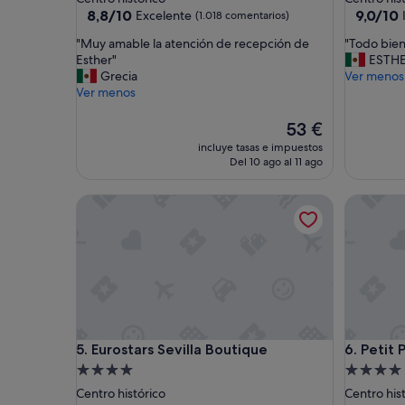
2.0 estrellas
2.0 estrel
8.8
9.0
8,8/10
9,0/10
Excelente
(1.018 comentarios)
sobre
sobre
"
"
"Muy amable la atención de recepción de
"Todo bien
10,
10,
M
T
Esther"
ESTH
Excelente,
Impresio
u
o
Grecia
Ver menos
(1.018 comentarios)
(902 com
y
d
Ver menos
a
o
m
b
El
53 €
a
i
precio
incluye tasas e impuestos
b
e
actual
Del 10 ago al 11 ago
l
n
es
e
"
de
Eurostars Sevilla Boutique
Petit Pal
l
53 €
a
a
t
e
n
c
i
ó
Eurostars Sevilla Boutique
Petit Pal
5. Eurostars Sevilla Boutique
6. Petit 
n
d
Alojamiento
Alojamie
e
de
de
Centro histórico
Centro his
r