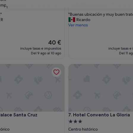
las
2.0 estrellas
8.8
8,8/10
Impresionante
Excelente
(902 comentarios)
(725 comentari
31
sobre
"
"
"Buenas ubicación y muy buen trat
10,
B
ER
Ricardo
nante,
Excelente,
u
Ver menos
entarios)
(725 comentarios)
e
n
a
El
40 €
s
precio
incluye tasas e impuestos
incluye tasas e
u
actual
Del 9 ago al 10 ago
Del 11 ag
b
es
i
de
ace Santa Cruz
Hotel Convento La Gloria
c
40 €
a
c
i
ó
n
y
m
u
ace Santa Cruz
Hotel Convento La Gloria
Palace Santa Cruz
7. Hotel Convento La Gloria
y
b
nto
Alojamiento
u
de
tórico
Centro histórico
e