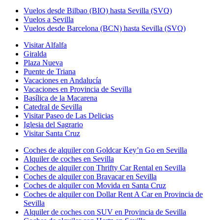
Vuelos desde Bilbao (BIO) hasta Sevilla (SVQ)
Vuelos a Sevilla
Vuelos desde Barcelona (BCN) hasta Sevilla (SVQ)
Visitar Alfalfa
Giralda
Plaza Nueva
Puente de Triana
Vacaciones en Andalucía
Vacaciones en Provincia de Sevilla
Basílica de la Macarena
Catedral de Sevilla
Visitar Paseo de Las Delicias
Iglesia del Sagrario
Visitar Santa Cruz
Coches de alquiler con Goldcar Key’n Go en Sevilla
Alquiler de coches en Sevilla
Coches de alquiler con Thrifty Car Rental en Sevilla
Coches de alquiler con Bravacar en Sevilla
Coches de alquiler con Movida en Santa Cruz
Coches de alquiler con Dollar Rent A Car en Provincia de
Sevilla
Alquiler de coches con SUV en Provincia de Sevilla