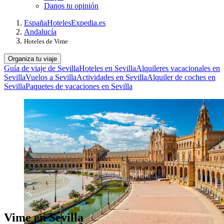
Danos tu opinión
España
Hoteles
Expedia.es
Andalucía
Hoteles de Vime
Organiza tu viaje
Guía de viaje de Sevilla
Hoteles en Sevilla
Alquileres vacacionales en
Sevilla
Vuelos a Sevilla
Actividades en Sevilla
Alquiler de coches en
Sevilla
Paquetes de vacaciones en Sevilla
Vime en Sevilla