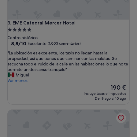
r
e
c
o
EME Catedral Mercer Hotel
3. EME Catedral Mercer Hotel
m
Alojamiento
i
de
Centro histórico
e
5.0 estrellas
8.8
8,8/10
n
Excelente
(1.003 comentarios)
sobre
d
"
"La ubicación es excelente, los taxis no llegan hasta la
10,
o
L
propiedad, así que tienes que caminar con las maletas. Se
Excelente,
h
a
escucha todo el ruido de la calle en las habitaciones lo que no te
(1.003 comentarios)
o
u
permite un descanso tranquilo"
s
b
Miguel
p
i
Ver menos
e
c
El
190 €
d
a
precio
a
incluye tasas e impuestos
c
actual
r
Del 9 ago al 10 ago
i
es
s
ó
de
e
One&Lux Byron Suites
n
190 €
e
e
n
s
e
e
s
x