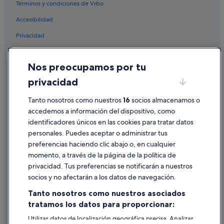
,
Términos y condiciones de Vrbo
Riads en Provincia de Sevilla
l
Accesibilidad
a
Hoteles de lujo en Sevilla
c
Privacidad
Pillow hoteles en Sevilla
a
m
Villas en Provincia de Sevilla
Cookies
a
m
Nos preocupamos por tu
Sevilla hoteles
Condiciones de uso
u
privacidad
Hoteles para ir de compras en Sevilla
y
Información legal/contacto
c
Hoteles con piscina en Santa Cruz
Tanto nosotros como nuestros
16
socios almacenamos o
Pautas sobre el contenido y cómo denunciar contenido
ó
m
accedemos a información del dispositivo, como
Petit Palace hoteles en Sevilla
o
identificadores únicos en las cookies para tratar datos
Ayuda
Exe Hotels en Sevilla
d
personales. Puedes aceptar o administrar tus
a
Ayuda
Hoteles ecológicos en Sevilla
preferencias haciendo clic abajo o, en cualquier
.
momento, a través de la página de la política de
B
Hoteles Center en Sevilla
Cancelar un vuelo
u
privacidad. Tus preferencias se notificarán a nuestros
Pensiones en Sevilla
Cancelar una reserva de hotel o de un alquiler vacacional
e
socios y no afectarán a los datos de navegación.
n
Albergues en Provincia de Sevilla
Plazos de reembolso
a
Tanto nosotros como nuestros asociados
s
Barcelo hoteles en Santa Cruz
tratamos los datos para proporcionar:
Utilizar un cupón de Expedia
i
Hoteles románticos en Sevilla
n
Utilizar datos de localización geográfica precisa. Analizar
Documentos para viajes internacionales