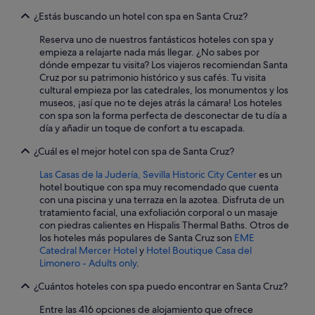
a
e
l
s
¿Estás buscando un hotel con spa en Santa Cruz?
t
l
.
a
o
S
Reserva uno de nuestros fantásticos hoteles con spa y
s
s
e
empieza a relajarte nada más llegar. ¿No sabes por
M
o
e
dónde empezar tu visita? Los viajeros recomiendan Santa
A
,
s
Cruz por su patrimonio histórico y sus cafés. Tu visita
R
a
c
cultural empieza por las catedrales, los monumentos y los
A
u
u
museos, ¡así que no te dejes atrás la cámara! Los hoteles
V
n
c
con spa son la forma perfecta de desconectar de tu día a
I
q
h
día y añadir un toque de confort a tu escapada.
L
u
a
O
e
¿Cuál es el mejor hotel con spa de Santa Cruz?
t
S
e
o
O
Las Casas de la Judería, Sevilla Historic City Center
es un
s
d
.
hotel boutique con spa muy recomendado que cuenta
t
o
.
con una piscina y una terraza en la azotea. Disfruta de un
a
e
!
tratamiento facial, una exfoliación corporal o un masaje
b
l
!
con piedras calientes en Hispalis Thermal Baths. Otros de
a
r
!
los hoteles más populares de Santa Cruz son
EME
u
u
1
Catedral Mercer Hotel
y
Hotel Boutique Casa del
n
i
0
Limonero - Adults only
.
p
d
0
o
o
%
¿Cuántos hoteles con spa puedo encontrar en Santa Cruz?
c
d
r
o
e
e
Entre las 416 opciones de alojamiento que ofrece
s