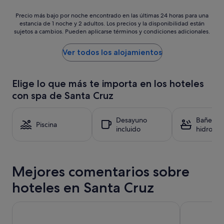
s
s
a
o
c
Precio
s
Precio más bajo por noche encontrado en las últimas 24 horas para una
n
o
estancia de 1 noche y 2 adultos. Los precios y la disponibilidad están
más
t
a
sujetos a cambios. Pueden aplicarse términos y condiciones adicionales.
m
bajo
a
s
o
por
l
d
u
noche
a
Ver todos los alojamientos
e
n
encontrado
p
l
p
en
r
l
a
las
o
o
Elige lo que más te importa en los hoteles
t
últimas
p
b
con spa de Santa Cruz
i
24 horas
i
b
o
para
e
y
a
una
d
m
Desayuno
Bañera 
n
estancia
a
Piscina
u
incluido
hidromas
d
de
d
y
a
1 noche
,
a
l
y
a
m
u
2 adultos.
s
a
z
Mejores comentarios sobre
Los
í
b
,
precios
q
l
hoteles en Santa Cruz
l
y
u
e
u
la
e
s
e
disponibilidad
t
Eurostars Sevilla Boutique
Hotel Alfons
y
g
están
i
e
o
sujetos
e