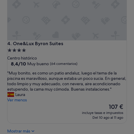
t
c
e
e
H
l
o
e
t
n
e
t
l
e
.
,
.
One&Lux Byron Suites
4. One&Lux Byron Suites
l
!
Alojamiento
o
C
de
s
Centro histórico
é
t
4.0 estrellas
8.4
8,4/10
Muy bueno
(64 comentarios)
n
a
sobre
t
"
"Muy bonito, es como un patio andaluz, luego el tema de la
x
10,
r
M
piscina es maravilloso, aunque estaba un poco sucia. En general,
i
Muy
i
u
todo limpio y muy adecuado, con nevera, aire acondicionado
s
bueno,
c
y
estupendo, la cama muy cómoda. Buenas instalaciones."
n
(64 comentarios)
o
b
Laura
o
,
o
Ver menos
l
l
n
El
l
107 €
a
i
precio
e
s
incluye tasas e impuestos
t
actual
g
Del 10 ago al 11 ago
p
o
es
a
e
,
de
n
r
Mostrar más
e
107 €
h