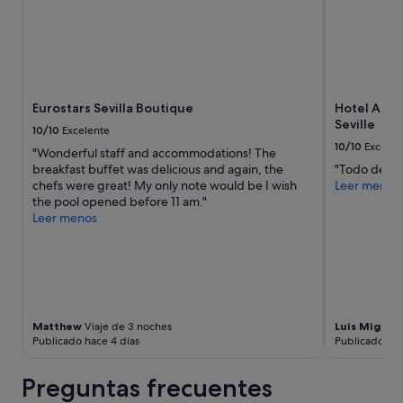
l
e
a
n
S
l
cambios.
e
e
t
Pueden
s
ñ
e
aplicarse
q
o
m
términos
u
r
a
y
e
q
Eurostars Sevilla Boutique
Hotel Alfon
d
condiciones
c
u
Seville
e
adicionales.
a
10/10
Excelente
e
l
m
10/10
Excelen
t
"Wonderful staff and accommodations! The
a
i
e
breakfast buffet was delicious and again, the
"Todo de pri
p
n
a
chefs were great! My only note would be I wish
Leer menos
i
a
y
the pool opened before 11 am."
s
r
u
Leer menos
c
c
d
i
o
a
n
n
c
a
l
o
e
a
n
s
s
l
m
m
a
Matthew
Viaje de 3 noches
Luis Miguel
a
a
Publicado hace 4 días
Publicado hac
s
r
l
m
a
e
a
Preguntas frecuentes
v
t
l
i