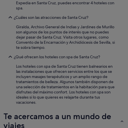
l
c
Expedia en Santa Cruz, puedes encontrar 4 hoteles con
u
a
o
spa.
c
c
m
i
a
¿Cuáles son las atracciones de Santa Cruz?
e
a
l
n
.
l
Giralda, Archivo General de Indias y Jardines de Murillo
d
E
e
son algunos de los puntos de interés que no puedes
a
n
e
dejar pasar de Santa Cruz. Visita otros lugares, como
b
g
n
Convento de la Encarnación y Archidiócesis de Sevilla, si
l
e
l
te sobra tiempo.
e
n
a
.
e
¿Qué ofrecen los hoteles con spa de Santa Cruz?
s
.
r
h
!
Los hoteles con spa de Santa Cruz tienen balnearios en
a
a
!
las instalaciones que ofrecen servicios entre los que se
l
b
!
incluyen masajes terapéuticos y un amplio rango de
,
i
"
tratamientos de belleza. Algunos también disponen de
t
t
una selección de tratamientos en la habitación para que
o
a
disfrutes del máximo confort. Los hoteles con spa son
d
c
ideales si lo que quieres es relajarte durante tus
o
i
vacaciones.
l
o
i
n
m
e
Te acercamos a un mundo de
p
s
viajes
i
l