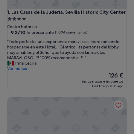
Las Casas de la Judería, Sevilla Historic City Center
1. Las Casas de la Judería, Sevilla Historic City Center
Alojamiento
de
Centro histórico
4.0 estrellas
9.2
9,2/10
Impresionante
(1.004 comentarios)
sobre
"
"Todo perfecto, una experiencia maravillosa, les recomiendo
10,
T
hospedarse en este Hotel..! Céntrico, las personas del lobby
Impresionante,
o
muy amables y el Señor que te ayuda con las maletas
(1.004 comentarios)
d
MARAVILOSO..!!! 100% recomendable..!!!"
o
Irma Cecilia
p
Ver menos
e
El
126 €
r
precio
incluye tasas e impuestos
f
actual
Del 17 ago al 18 ago
e
es
c
de
Casa ART Sevilla
t
126 €
o
,
u
n
a
e