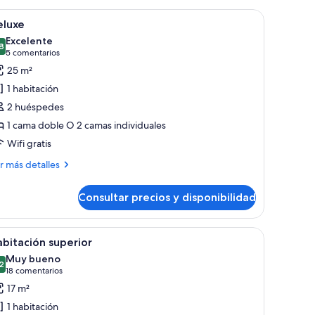
grande, un baño con bañera y vistas a un balcón con barandilla.
brir
Habitación de hotel con una cama grande, un es
6
eluxe
odas
Excelente
s
8
8,8 de 10
(5 comentarios)
5 comentarios
otos
25 m²
e
1 habitación
eluxe
2 huéspedes
1 cama doble O 2 camas individuales
Wifi gratis
ás
r más detalles
talles
Consultar precios y disponibilidad
luxe
e, una silla, balcón con cortinas y vista a la ciudad.
brir
Una habitación de hotel con una cama grand
6
bitación superior
odas
Muy bueno
s
2
8,2 de 10
(18 comentarios)
18 comentarios
otos
17 m²
e
1 habitación