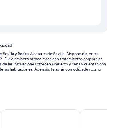
 ciudad
Sevilla y Reales Alcázares de Sevilla. Dispone de, entre
ería. El alojamiento ofrece masajes y tratamientos corporales
es de las instalaciones ofrecen almuerzo y cena y cuentan con
ito de las habitaciones. Además, tendrás comodidades como
 hasta el aeropuerto (de pago) y servicios de conserjería
tradas y portero o botones
 Hotel
Vincci La Rabida Hotel
Hotel Rey Alfonso X
caja fuerte en recepción
l y su práctica ubicación