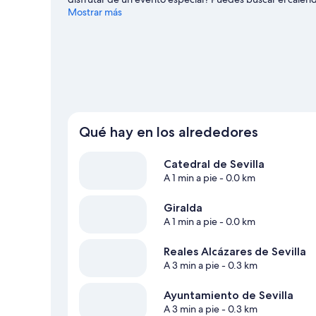
Mágica, que también merece la pena. Dedica algo de tiemp
Mostrar más
que se incluyen el alquiler de segways y el golf.
Ver guía 
Qué hay en los alrededores
Catedral de Sevilla
A 1 min a pie
- 0.0 km
Giralda
A 1 min a pie
- 0.0 km
Reales Alcázares de Sevilla
A 3 min a pie
- 0.3 km
Ayuntamiento de Sevilla
A 3 min a pie
- 0.3 km