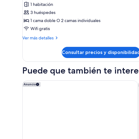
Junior
1 habitación
Suite
3 huéspedes
Views
1 cama doble O 2 camas individuales
Wifi gratis
Más
Ver más detalles
detalles
de
Consultar precios y disponibilida
Junior
Suite
Views
Puede que también te interes
Only YOU Hotel Sevilla
Anuncio