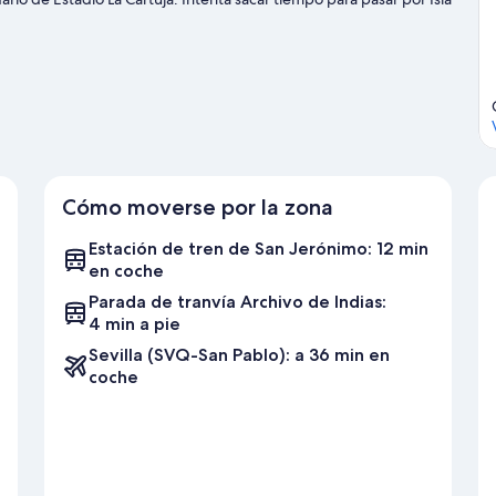
o a descubrir cuáles son las actividades de la zona, entre las
de viaje de Sevilla
Cómo moverse por la zona
Estación de tren de San Jerónimo: 12 min
en coche
Parada de tranvía Archivo de Indias:
4 min a pie
Sevilla (SVQ-San Pablo): a 36 min en
coche