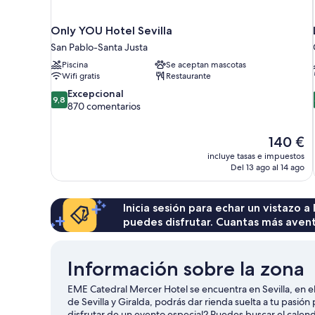
Only YOU Hotel Sevilla
San Pablo-Santa Justa
Piscina
Se aceptan mascotas
Wifi gratis
Restaurante
9.8
Excepcional
9,8
sobre
870 comentarios
10,
Excepcional,
El
140 €
870 comentarios
precio
incluye tasas e impuestos
actual
Del 13 ago al 14 ago
es
de
140 €
Inicia sesión para echar un vistazo a
puedes disfrutar. Cuantas más aven
Información sobre la zona
EME Catedral Mercer Hotel se encuentra en Sevilla, en e
de Sevilla y Giralda, podrás dar rienda suelta a tu pasió
disfrutar de un evento especial? Puedes buscar el calenda