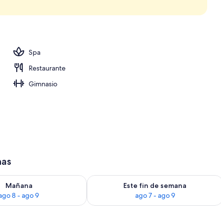
iudad desde el alojamiento
Spa
Restaurante
Gimnasio
has
ago 8
isponibilidad para mañana, ago 8 - ago 9
Consulta la disponibilidad para este 
Mañana
Este fin de semana
ago 8 - ago 9
ago 7 - ago 9