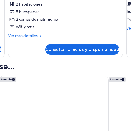
Suite
H
2 habitaciones
Views
s
5 huéspedes
2 camas de matrimonio
Wifi gratis
M
Ve
de
Más
Ver más detalles
de
detalles
Ha
de
su
d
Consultar precios y disponibilidad
Suite
Views
e...
Los Seises Sevilla, a Tribute Portfolio Hotel
Radisson C
Anuncio
Anuncio