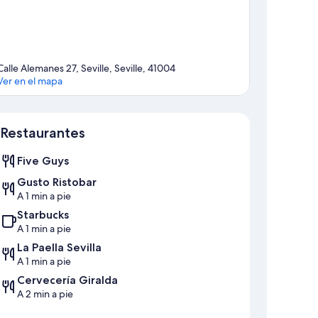
Calle Alemanes 27, Seville, Seville, 41004
Ver en el mapa
Mapa
Restaurantes
Five Guys
Gusto Ristobar
A 1 min a pie
Starbucks
A 1 min a pie
La Paella Sevilla
A 1 min a pie
Cervecería Giralda
A 2 min a pie