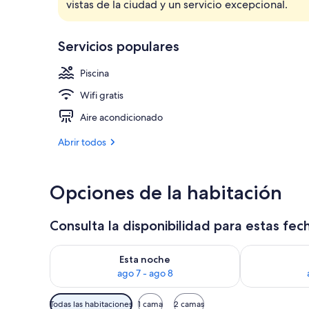
vistas de la ciudad y un servicio excepcional.
Vistas a la c
Servicios populares
Piscina
Wifi gratis
Aire acondicionado
Abrir todos
Opciones de la habitación
Consulta la disponibilidad para estas fec
Consulta la disponibilidad para esta noche, ago 7 - 
Consulta la d
Esta noche
ago 7 - ago 8
Filtros
Todas las habitaciones
1 cama
2 camas