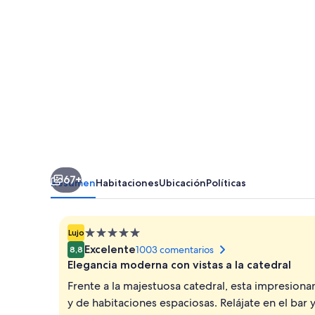
Hotel
67+
Resumen
Habitaciones
Ubicación
Políticas
Alojamiento
Lujo
de
Excelente
1003 comentarios
8,8
5.0 estrellas
Elegancia moderna con vistas a la catedral
Frente a la majestuosa catedral, esta impresio
y de habitaciones espaciosas. Relájate en el bar 