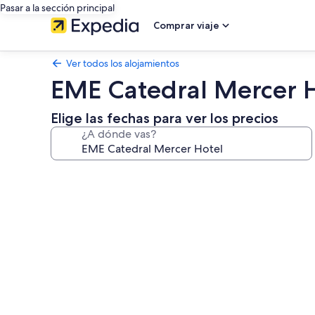
Pasar a la sección principal
Comprar viaje
Ver todos los alojamientos
EME Catedral Mercer 
Elige las fechas para ver los precios
¿A dónde vas?
Galería
de
imágenes
de
EME
Catedral
Mercer