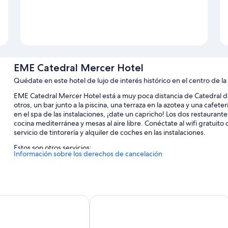
EME Catedral Mercer Hotel
Quédate en este hotel de lujo de interés histórico en el centro de la
EME Catedral Mercer Hotel está a muy poca distancia de Catedral de 
otros, un bar junto a la piscina, una terraza en la azotea y una cafet
en el spa de las instalaciones, ¡date un capricho! Los dos restaurant
cocina mediterránea y mesas al aire libre. Conéctate al wifi gratu
servicio de tintorería y alquiler de coches en las instalaciones.
Estos son otros servicios:
Información sobre los derechos de cancelación
Una piscina al aire libre con tumbonas
Desayuno a la carta (de pago), un servicio de transporte desde y
Un salón de eventos, asistencia turística y para la compra de en
o III
Los Seises Sevilla, a Tribute Portfolio
Periódicos gratuitos en el vestíbulo, personal multilingüe y una 
Los viajeros valoran muy positivamente la amabilidad del persona