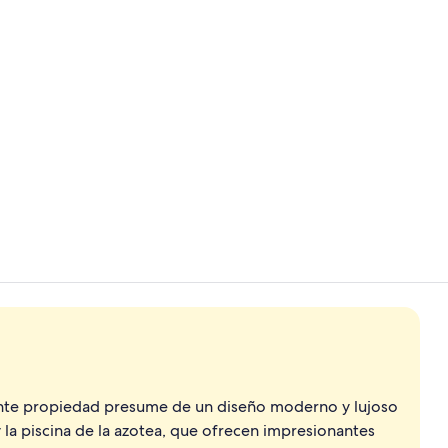
Vídeo hecho
Bar en la azo
nante propiedad presume de un diseño moderno y lujoso
y la piscina de la azotea, que ofrecen impresionantes