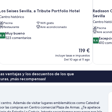
Los Seises Sevilla, a Tribute Portfolio Hotel
Radisson 
Sevilla
Centro histórico
Centro histó
Piscina
Wifi gratis
Restaurante
Aire acondicionado
Piscina
Aire acond
8.4
Muy bueno
8,4
sobre
523 comentarios
9.4
Excepci
9,4
10,
sobre
410 com
Muy
10,
El
119 €
bueno,
Excepcional
precio
523 comentarios
incluye tasas e impuestos
410 comenta
actual
Del 10 ago al 11 ago
es
de
119 €
 las ventajas y los descuentos de los que
turas, ¡más recompensas!
l centro. Además de visitar lugares emblemáticos como Catedral
n por las compras en Centro comercial Plaza de Armas. ¿Te apetece
rio de Estadio La Cartuja. Intenta sacar tiempo para pasar por Isla