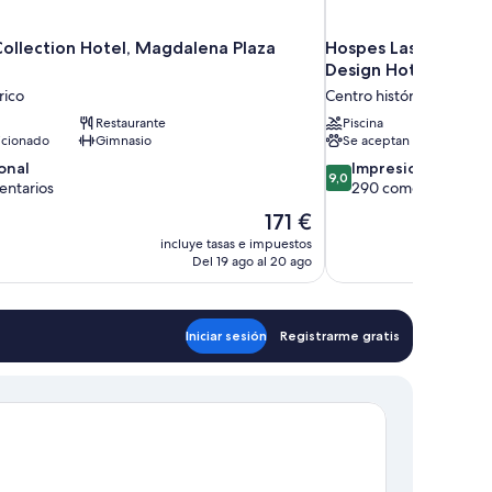
Collection Hotel, Magdalena Plaza
Hospes Las Casas d
Design Hotels
rico
Centro histórico
Restaurante
Piscina
icionado
Gimnasio
Se aceptan mascotas
9.0
onal
Impresionante
9,0
sobre
entarios
290 comentarios
10,
El
171 €
,
Impresionante,
precio
incluye tasas e impuestos
rios
290 comentarios
actual
Del 19 ago al 20 ago
es
de
171 €
Iniciar sesión
Registrarme gratis