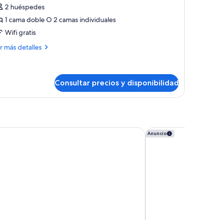
abitación
2 huéspedes
uperior
1 cama doble O 2 camas individuales
Wifi gratis
ás
r más detalles
talles
bitación
perior
Consultar precios y disponibilidad
ollection Hotel, Magdalena Plaza Sevilla
Hospes Las Casas de
Anuncio