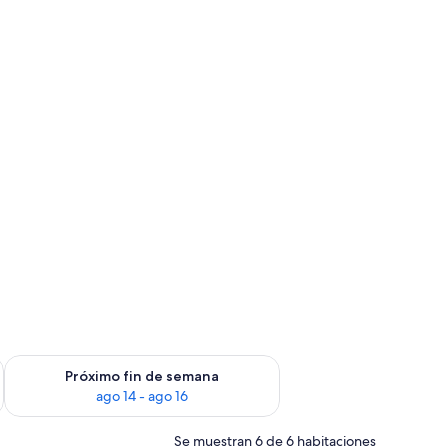
fin de semana, ago 7 - ago 9
Consulta la disponibilidad para el próximo fin de semana, ago
Próximo fin de semana
ago 14 - ago 16
Se muestran 6 de 6 habitaciones