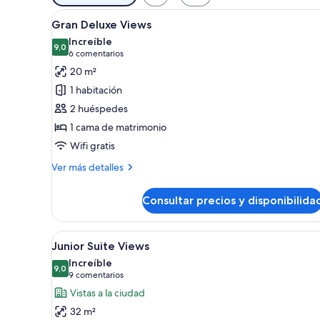
disponibles
Abrir
Gran Deluxe Views | Vistas des
para
6
Gran Deluxe Views
todas
las
Increíble
las
9,0
habitaciones
9,0 de 10
(6 comentarios)
6 comentarios
fotos
20 m²
de
1 habitación
Gran
2 huéspedes
Deluxe
1 cama de matrimonio
Views
Wifi gratis
Más
Ver más detalles
detalles
de
Consultar precios y disponibilida
Gran
Deluxe
Views
Abrir
Habitación de hotel con una cam
7
Junior Suite Views
todas
Increíble
las
9,0
9,0 de 10
(9 comentarios)
9 comentarios
fotos
Vistas a la ciudad
de
32 m²