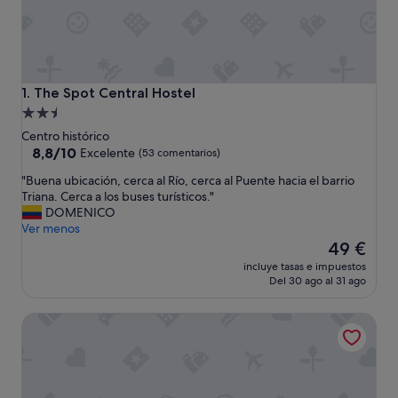
The Spot Central Hostel
1. The Spot Central Hostel
Alojamiento
de
Centro histórico
2.5 estrellas
8.8
8,8/10
Excelente
(53 comentarios)
sobre
"
"Buena ubicación, cerca al Río, cerca al Puente hacia el barrio
10,
B
Triana. Cerca a los buses turísticos."
Excelente,
u
DOMENICO
(53 comentarios)
e
Ver menos
n
El
49 €
a
precio
incluye tasas e impuestos
u
actual
Del 30 ago al 31 ago
b
es
i
de
Casa Romana Hotel Boutique
c
49 €
a
c
i
ó