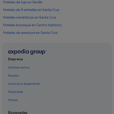
Hoteles de lujo en Sevilla
Hoteles de 5 estrellas en Santa Cruz
Hoteles románticos en Santa Cruz
Hoteles boutique en Centro histórico
Hoteles de aventura en Santa Cruz
Hoteles románticos en Provincia de Sevilla
Hoteles para familias en Sevilla
Pensiones en Sevilla
Empresa
Hoteles de negocios en Provincia de Sevilla
Quiénes somos
Campings de caravanas en Provincia de Sevilla
Empleo
Hoteles con spa en Sevilla
Anuncia tu alojamiento
Casas de huéspedes en Andalucía
Publicidad
Best Western hoteles en Sevilla
Prensa
Hotusa hoteles en Sevilla
Hoteles históricos en Provincia de Sevilla
Búsquedas