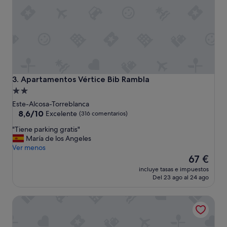
i
e
c
h
o
a
"
c
i
a
e
l
b
Apartamentos Vértice Bib Rambla
3. Apartamentos Vértice Bib Rambla
a
Alojamiento
r
de
Este-Alcosa-Torreblanca
r
2.0 estrellas
8.6
8,6/10
i
Excelente
(316 comentarios)
sobre
o
"
"Tiene parking gratis"
10,
T
T
María de los Angeles
Excelente,
r
i
Ver menos
(316 comentarios)
i
e
El
67 €
a
n
precio
n
incluye tasas e impuestos
e
actual
a
Del 23 ago al 24 ago
p
es
.
a
de
C
Barceló Sevilla Renacimiento
r
67 €
e
k
r
i
c