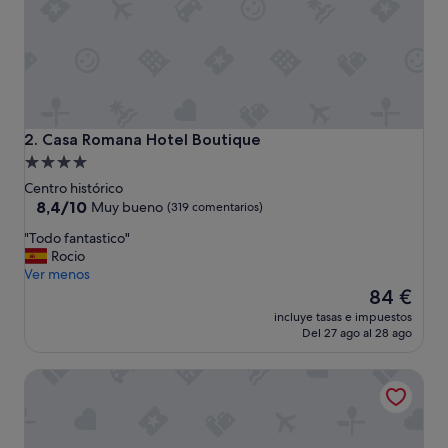
n
,
c
e
r
c
a
a
Casa Romana Hotel Boutique
2. Casa Romana Hotel Boutique
l
Alojamiento
R
de
í
Centro histórico
o
4.0 estrellas
8.4
8,4/10
Muy bueno
(319 comentarios)
,
sobre
"
"Todo fantastico"
c
10,
T
Rocio
e
Muy
o
Ver menos
r
bueno,
d
El
c
84 €
(319 comentarios)
o
precio
a
incluye tasas e impuestos
f
actual
a
Del 27 ago al 28 ago
a
es
l
n
de
P
Apartamentos Vértice Bib Rambla
t
84 €
u
a
e
s
n
t
t