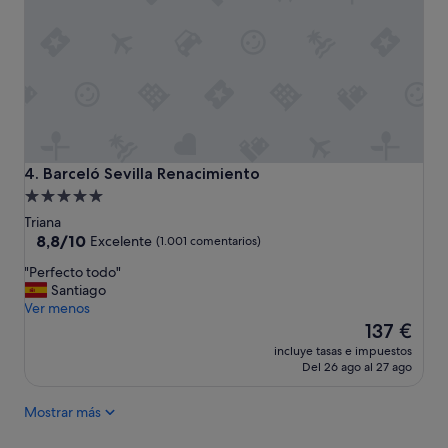
n
a
g
a
g
l
r
o
a
s
t
b
i
u
s
s
"
e
s
Barceló Sevilla Renacimiento
4. Barceló Sevilla Renacimiento
t
Alojamiento
u
de
Triana
r
5.0 estrellas
8.8
8,8/10
Excelente
(1.001 comentarios)
í
sobre
s
"
"Perfecto todo"
10,
t
P
Santiago
Excelente,
i
e
Ver menos
(1.001 comentarios)
c
r
El
137 €
o
f
precio
s
incluye tasas e impuestos
e
actual
Del 26 ago al 27 ago
.
c
es
"
t
de
Mostrar más
o
137 €
t