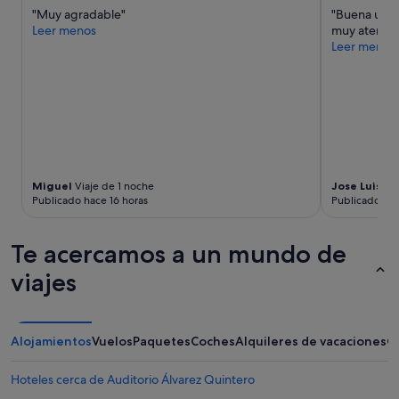
cambios.
"Muy agradable"
"Buena ubic
Pueden
Leer menos
muy atentos 
aplicarse
Leer menos
términos
y
condiciones
adicionales.
Miguel
Viaje de 1 noche
Jose Luis
Via
Publicado hace 16 horas
Publicado hac
Te acercamos a un mundo de
viajes
Alojamientos
Vuelos
Paquetes
Coches
Alquileres de vacaciones
O
Hoteles cerca de Auditorio Álvarez Quintero