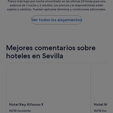
o
Precio
Precio más bajo por noche encontrado en las últimas 24 horas para una
d
estancia de 1 noche y 2 adultos. Los precios y la disponibilidad están
más
sujetos a cambios. Pueden aplicarse términos y condiciones adicionales.
o
bajo
"
por
noche
Ver todos los alojamientos
encontrado
en
las
últimas
24 horas
Mejores comentarios sobre
para
una
hoteles en Sevilla
estancia
de
1 noche
Hotel Rey Alfonso X
Hotel Muril
y
2 adultos.
Los
precios
y
la
disponibilidad
están
Hotel Rey Alfonso X
Hotel Muri
sujetos
a
10/10
Excelente
10/10
Excelen