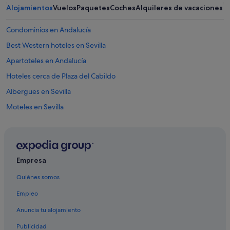
Alojamientos
Vuelos
Paquetes
Coches
Alquileres de vacaciones
Condominios en Andalucía
Best Western hoteles en Sevilla
Apartoteles en Andalucía
Hoteles cerca de Plaza del Cabildo
Albergues en Sevilla
Moteles en Sevilla
Hoteles que aceptan mascotas en Sevilla
Casas barco en Andalucía
Provincia de Sevilla hoteles
Empresa
Hoteles boutique en Andalucía
Quiénes somos
Hoteles románticos en Provincia de Sevilla
Empleo
Riu Hotels en Sevilla
Anuncia tu alojamiento
Hoteles de 3 estrellas en Santa Cruz
Publicidad