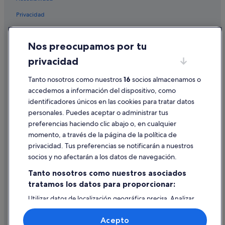
Hoteles que aceptan mascotas en Santa Cruz
Privacidad
Hoteles para familias en Santa Cruz
Complejos turísticos en Sevilla
Cookies
Nos preocupamos por tu
Hoteles en la playa en Santa Cruz
Condiciones de uso
privacidad
Posadas en Sevilla
Información legal/contacto
Hoteles ecológicos en Sevilla
Tanto nosotros como nuestros
16
socios almacenamos o
Pautas sobre el contenido y cómo denunciar contenido
accedemos a información del dispositivo, como
B&B en Provincia de Sevilla
identificadores únicos en las cookies para tratar datos
Ayuda
Alojamientos agroturísticos en Andalucía
personales. Puedes aceptar o administrar tus
Ayuda
Hoteles cerca de Paseo de Cristóbal Colón
preferencias haciendo clic abajo o, en cualquier
momento, a través de la página de la política de
Casas barco en Sevilla
Cancelar un vuelo
privacidad. Tus preferencias se notificarán a nuestros
Hoteles de 3 estrellas en Triana
Cancelar una reserva de hotel o de un alquiler vacacional
socios y no afectarán a los datos de navegación.
Villas en Provincia de Sevilla
Plazos de reembolso
Tanto nosotros como nuestros asociados
Hoteles en la playa en Andalucía
tratamos los datos para proporcionar:
Utilizar un cupón de Expedia
Hoteles con spa en Sevilla
Utilizar datos de localización geográfica precisa. Analizar
Documentos para viajes internacionales
activamente las características del dispositivo para su
Hoteles con gimnasio en Provincia de Sevilla
identificación. Almacenar la información en un dispositivo
Acepto
y/o acceder a ella. Publicidad y contenido personalizados,