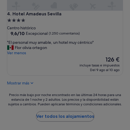
Hotel Amadeus Sevilla
4. Hotel Amadeus Sevilla
Alojamiento
de
Centro histórico
4.0 estrellas
9.6
9,6/10
Excepcional
(1.250 comentarios)
sobre
"
"El personal muy amable, un hotel muy céntrico"
10,
E
Flor olivia ortegon
Excepcional,
l
Ver menos
(1.250 comentarios)
p
El
126 €
e
precio
incluye tasas e impuestos
r
actual
Del 9 ago al 10 ago
s
es
o
de
Mostrar más
n
126 €
a
l
Precio
Precio más bajo por noche encontrado en las últimas 24 horas para una
m
estancia de 1 noche y 2 adultos. Los precios y la disponibilidad están
más
sujetos a cambios. Pueden aplicarse términos y condiciones adicionales.
u
bajo
y
por
a
noche
Ver todos los alojamientos
m
encontrado
a
en