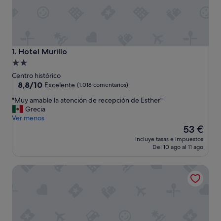
Hotel Murillo
1. Hotel Murillo
Alojamiento
de
Centro histórico
2.0 estrellas
8.8
8,8/10
Excelente
(1.018 comentarios)
sobre
"
"Muy amable la atención de recepción de Esther"
10,
M
Grecia
Excelente,
u
Ver menos
(1.018 comentarios)
y
El
53 €
a
precio
incluye tasas e impuestos
m
actual
Del 10 ago al 11 ago
a
es
b
de
Hotel Murillo Reinoso
l
53 €
e
l
a
a
t