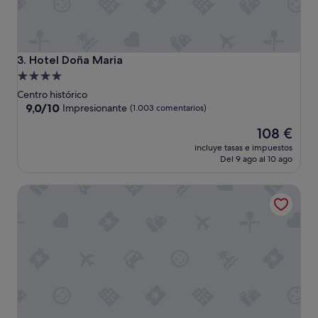
"
Hotel Doña Maria
3. Hotel Doña Maria
Alojamiento
de
Centro histórico
4.0 estrellas
9.0
9,0/10
Impresionante
(1.003 comentarios)
sobre
El
108 €
10,
precio
Impresionante,
incluye tasas e impuestos
actual
(1.003 comentarios)
Del 9 ago al 10 ago
es
de
Hotel Amadeus Sevilla
108 €