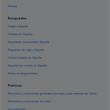
Hoteles con todo incluido en Sevilla
Prensa
Hoteles con bodega en Santa Cruz
Hoteles cápsula en Sevilla
Búsquedas
Hoteles de aventura en Andalucía
Viajes a España
Hoteles de aventura en Sevilla
Hoteles en España
Hoteles con todo incluido en Andalucía
Alquileres vacacionales España
Pensiones en Estación de Sevilla-Santa Justa
Paquetes de viaje a España
Campings de caravanas en Provincia de Sevilla
Vuelos baratos en España
Hoteles románticos en Andalucía
Alquiler de coches en España
Chalets en Sevilla
Campings de caravanas en Sevilla
Todos los alojamientos
Hoteles para familias en Provincia de Sevilla
Políticas
Hoteles con piscina en Sevilla
Términos y condiciones generales (excepto para reservas de Vrbo)
Campings de caravanas en Andalucía
Términos y condiciones de Vrbo
Hoteles con bar en Sevilla
Accesibilidad