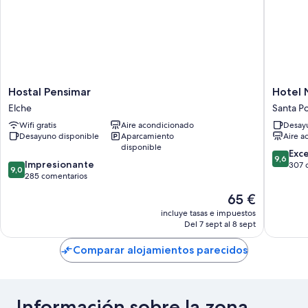
Hostal
Hotel
Hostal Pensimar
Hotel 
Pensimar
Narcea
Elche
Santa Po
Elche
Santa
Wifi gratis
Aire acondicionado
Desayu
Pola
Desayuno disponible
Aparcamiento
Aire a
Santa
disponible
Pola
9.6
Exc
9,6
9.0
Impresionante
sobre
307 
9,0
sobre
285 comentarios
10,
10,
Excepcio
El
65 €
Impresionante,
307 com
precio
285 comentarios
incluye tasas e impuestos
actual
Del 7 sept al 8 sept
es
de
Comparar alojamientos parecidos
65 €
Información sobre la zona