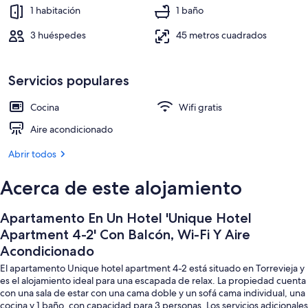
Wi-
Restauración
1 habitación
1 baño
Fi
3 huéspedes
45 metros cuadrados
Y
Aire
Acondicionado
Servicios populares
Cocina
Wifi gratis
Aire acondicionado
Abrir todos
Acerca de este alojamiento
Apartamento En Un Hotel 'Unique Hotel
Apartment 4-2' Con Balcón, Wi-Fi Y Aire
Acondicionado
El apartamento Unique hotel apartment 4-2 está situado en Torrevieja y
es el alojamiento ideal para una escapada de relax. La propiedad cuenta
con una sala de estar con una cama doble y un sofá cama individual, una
cocina y 1 baño, con capacidad para 3 personas. Los servicios adicionales