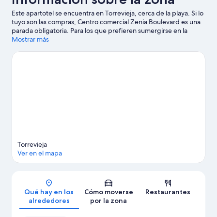
Este apartotel se encuentra en Torrevieja, cerca de la playa. Si lo
tuyo son las compras, Centro comercial Zenia Boulevard es una
parada obligatoria. Para los que prefieren sumergirse en la
naturaleza, Playa La Mata y Playa La Zenia son dos excelentes
Mostrar más
opciones. Parque de Doña Sinforosa y Minigolf Las Salinas
también merecen la pena.
Ver guía de viaje de Torrevieja
Ver más apartoteles en Torrevieja
Torrevieja
Ver en el mapa
Mapa
Qué hay en los
Cómo moverse
Restaurantes
alrededores
por la zona