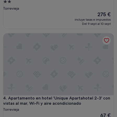
Alojamiento
de
Torrevieja
2.0 estrellas
El
275 €
precio
incluye tasas e impuestos
actual
Del 9 sept al 10 sept
es
de
Apartamento en hotel 'Unique Apartahotel 2-3' con vistas al
275 €
Apartamento en hotel 'Unique Apartahotel 2-3' con vistas al
4. Apartamento en hotel 'Unique Apartahotel 2-3' con
vistas al mar, Wi-Fi y aire acondicionado
Torrevieja
El
67 €