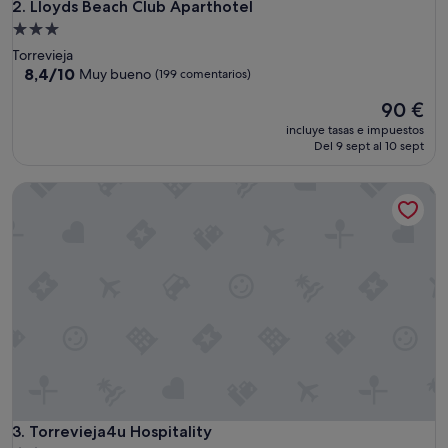
Lloyds Beach Club Aparthotel
2. Lloyds Beach Club Aparthotel
Alojamiento
de
Torrevieja
3.0 estrellas
8.4
8,4/10
Muy bueno
(199 comentarios)
sobre
El
90 €
10,
precio
Muy
incluye tasas e impuestos
actual
bueno,
Del 9 sept al 10 sept
es
(199 comentarios)
de
Torrevieja4u Hospitality
90 €
Torrevieja4u Hospitality
3. Torrevieja4u Hospitality