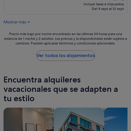
precio
incluye tasas e impuestos
actual
Del 9 sept al 10 sept
es
de
Mostrar más
67 €
Precio
Precio más bajo por noche encontrado en las últimas 24 horas para una
estancia de 1 noche y 2 adultos. Los precios y la disponibilidad están sujetos a
más
cambios. Pueden aplicarse términos y condiciones adicionales.
bajo
por
noche
Ver todos los alojamientos
encontrado
en
las
últimas
Encuentra alquileres
24 horas
para
vacacionales que se adapten a
una
tu estilo
estancia
de
1 noche
Buscar apartoteles
Buscar apartamentos
Buscar villas
y
2 adultos.
Los
precios