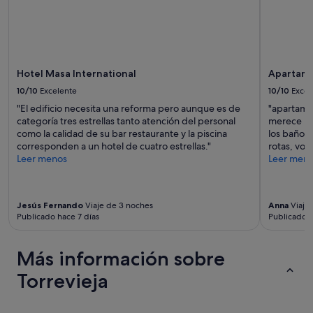
Hotel Masa International
Apartame
10/10
Excelente
10/10
Excel
"El edificio necesita una reforma pero aunque es de
"apartamen
categoría tres estrellas tanto atención del personal
merece la 
como la calidad de su bar restaurante y la piscina
los baños 
corresponden a un hotel de cuatro estrellas."
rotas, vo
Leer menos
Leer men
Jesús Fernando
Viaje de 3 noches
Anna
Viaje
Publicado hace 7 días
Publicado 
Más información sobre
Torrevieja