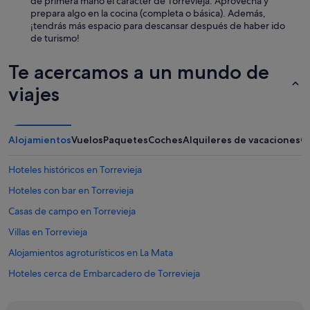
de primera mano el carácter de Torrevieja. Aprovecha y
prepara algo en la cocina (completa o básica). Además,
¡tendrás más espacio para descansar después de haber ido
de turismo!
Te acercamos a un mundo de
viajes
Alojamientos
Vuelos
Paquetes
Coches
Alquileres de vacaciones
O
Hoteles históricos en Torrevieja
Hoteles con bar en Torrevieja
Casas de campo en Torrevieja
Villas en Torrevieja
Alojamientos agroturísticos en La Mata
Hoteles cerca de Embarcadero de Torrevieja
Hoteles cerca de Playa Los Náufragos