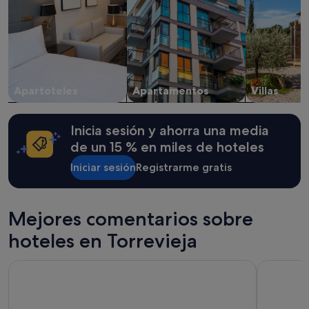
y
la
disponibilidad
están
sujetos
a
cambios.
Apartoteles
Apartamentos
Villas
Pueden
aplicarse
términos
Inicia sesión y ahorra una media
y
condiciones
de un 15 % en miles de hoteles
adicionales.
Iniciar sesión
Registrarme gratis
Mejores comentarios sobre
hoteles en Torrevieja
Hotel Masa International
Apartament