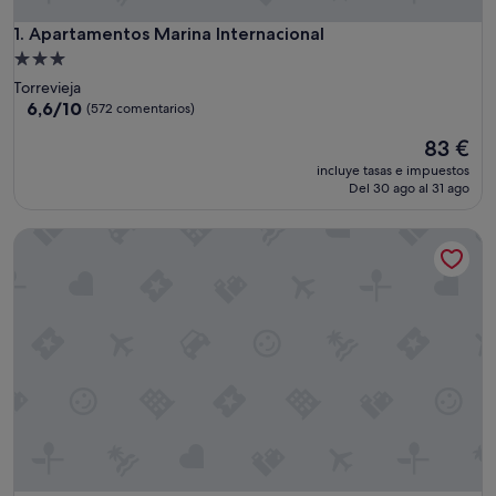
Apartamentos Marina Internacional
1. Apartamentos Marina Internacional
Alojamiento
de
Torrevieja
3.0 estrellas
6.6
6,6/10
(572 comentarios)
sobre
El
83 €
10,
precio
(572 comentarios)
incluye tasas e impuestos
actual
Del 30 ago al 31 ago
es
de
Lloyds Beach Club Aparthotel
83 €