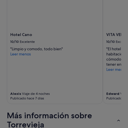
Hotel Cano
VITA VERDE
10/10
Excelente
10/10
Excelen
"Limpio y comodo, todo bien"
"El hotel es
Leer menos
habitacione
cómodos, la
tener en un 
Leer menos
Alexis
Viaje de 4 noches
Edward
Viaje
Publicado hace 7 días
Publicado ha
Más información sobre
Torrevieja