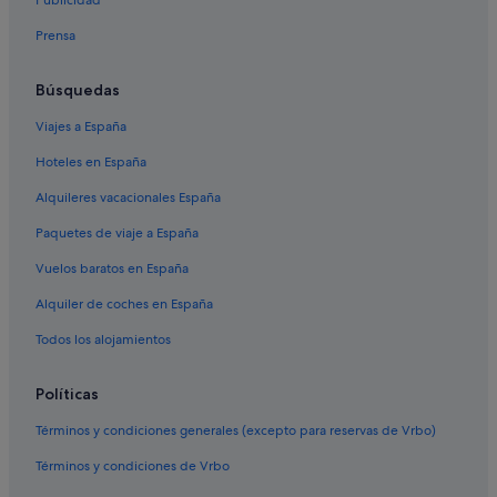
Publicidad
Hoteles cerca de Parque de la Estación
Prensa
Hoteles de 5 estrellas en Torrevieja
Hoteles con bar en Torrevieja
Búsquedas
Hoteles cerca de Plaza de la Constitución
Viajes a España
Hoteles con casino en Torrevieja
Hoteles en España
Hoteles con todo incluido en Torrevieja
Alquileres vacacionales España
Paquetes de viaje a España
Vuelos baratos en España
Alquiler de coches en España
Todos los alojamientos
Políticas
Términos y condiciones generales (excepto para reservas de Vrbo)
Términos y condiciones de Vrbo