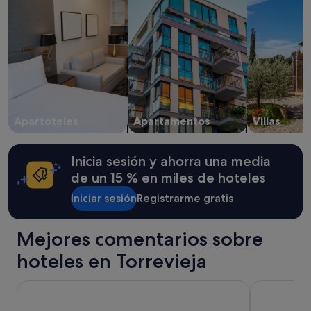
Los
precios
y
la
disponibilidad
están
sujetos
a
cambios.
Apartoteles
Apartamentos
Villas
Pueden
aplicarse
términos
Inicia sesión y ahorra una media
y
condiciones
de un 15 % en miles de hoteles
adicionales.
Iniciar sesión
Registrarme gratis
Mejores comentarios sobre
hoteles en Torrevieja
Hotel Cano
VITA VERDE