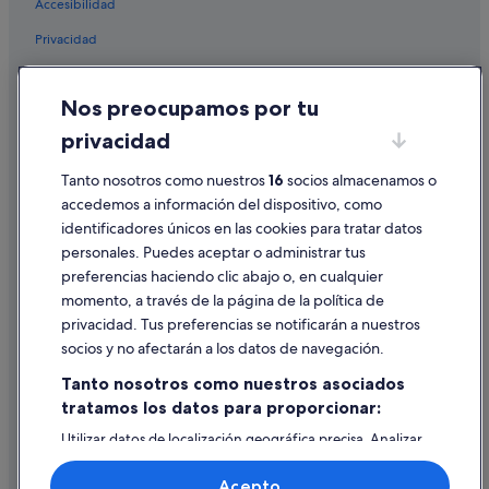
Accesibilidad
Privacidad
Cookies
Nos preocupamos por tu
Condiciones de uso
privacidad
Información legal/contacto
Tanto nosotros como nuestros
16
socios almacenamos o
Pautas sobre el contenido y cómo denunciar contenido
accedemos a información del dispositivo, como
identificadores únicos en las cookies para tratar datos
Ayuda
personales. Puedes aceptar o administrar tus
Ayuda
preferencias haciendo clic abajo o, en cualquier
momento, a través de la página de la política de
Cancelar un vuelo
privacidad. Tus preferencias se notificarán a nuestros
Cancelar una reserva de hotel o de un alquiler vacacional
socios y no afectarán a los datos de navegación.
Plazos de reembolso
Tanto nosotros como nuestros asociados
tratamos los datos para proporcionar:
Utilizar un cupón de Expedia
Utilizar datos de localización geográfica precisa. Analizar
Documentos para viajes internacionales
activamente las características del dispositivo para su
identificación. Almacenar la información en un dispositivo
Acepto