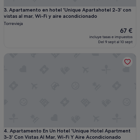
Apartamento en hotel 'Unique Apartahotel 2-3' con vistas al
3. Apartamento en hotel 'Unique Apartahotel 2-3' con
vistas al mar, Wi-Fi y aire acondicionado
Torrevieja
El
67 €
precio
incluye tasas e impuestos
actual
Del 9 sept al 10 sept
es
de
Apartamento En Un Hotel 'Unique Hotel Apartment 3-3' Con 
67 €
Apartamento En Un Hotel 'Unique Hotel Apartment 3-3' Con 
4. Apartamento En Un Hotel 'Unique Hotel Apartment
3-3' Con Vistas Al Mar, Wi-Fi Y Aire Acondicionado