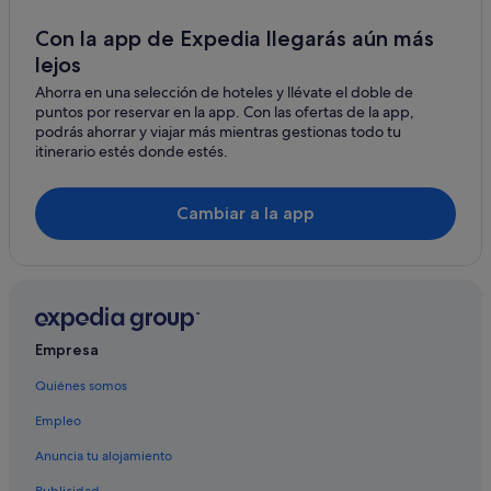
Hoteles ecológicos en Torrevieja
Con la app de Expedia llegarás aún más
lejos
Hoteles con conserje en Torrevieja
Ahorra en una selección de hoteles y llévate el doble de
Chalets en Torrevieja
puntos por reservar en la app. Con las ofertas de la app,
Playa Senator hoteles en Torrevieja
podrás ahorrar y viajar más mientras gestionas todo tu
itinerario estés donde estés.
Torrevieja hoteles
Hoteles cerca de Parroquia Arciprestal de la Inmaculada
Cambiar a la app
Concepción
Hoteles de lujo en Torrevieja
Hoteles para familias en Torrevieja
Apartoteles en Torrevieja
Hoteles románticos en Torrevieja
Empresa
Hoteles cerca de Museo flotante submarino S-61 Delfín
Quiénes somos
Hoteles de golf en Torrevieja
Empleo
Apartamentos en Torrevieja
Anuncia tu alojamiento
Hoteles cerca de Museo del Mar y de la Sal