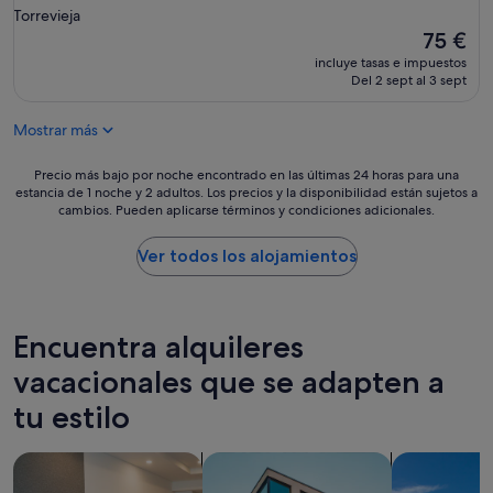
Torrevieja
El
75 €
precio
incluye tasas e impuestos
actual
Del 2 sept al 3 sept
es
de
Mostrar más
75 €
Precio
Precio más bajo por noche encontrado en las últimas 24 horas para una
estancia de 1 noche y 2 adultos. Los precios y la disponibilidad están sujetos a
más
cambios. Pueden aplicarse términos y condiciones adicionales.
bajo
por
noche
Ver todos los alojamientos
encontrado
en
las
últimas
Encuentra alquileres
24 horas
para
vacacionales que se adapten a
una
tu estilo
estancia
de
1 noche
Buscar apartoteles
Buscar apartamentos
Buscar villas
y
2 adultos.