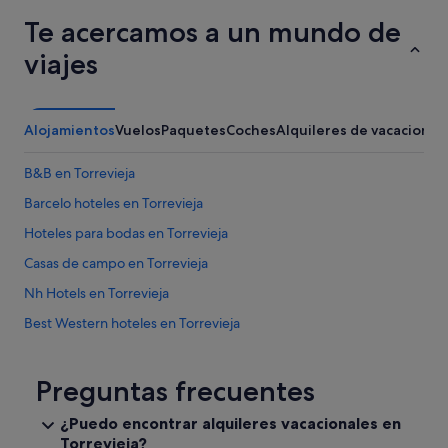
Te acercamos a un mundo de
viajes
Alojamientos
Vuelos
Paquetes
Coches
Alquileres de vacaciones
B&B en Torrevieja
Barcelo hoteles en Torrevieja
Hoteles para bodas en Torrevieja
Casas de campo en Torrevieja
Nh Hotels en Torrevieja
Best Western hoteles en Torrevieja
Pensiones en Torrevieja
Hoteles cerca de Plaza de Oriente
Preguntas frecuentes
Hoteles cerca de Minigolf Las Salinas
¿Puedo encontrar alquileres vacacionales en
Torrevieja?
Hoteles boutique en Torrevieja