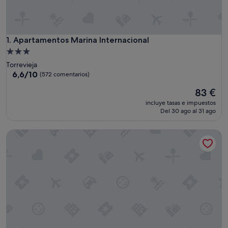
Apartamentos Marina Internacional
1. Apartamentos Marina Internacional
Alojamiento
de
Torrevieja
3.0 estrellas
6.6
6,6/10
(572 comentarios)
sobre
El
83 €
10,
precio
(572 comentarios)
incluye tasas e impuestos
actual
Del 30 ago al 31 ago
es
de
Lloyds Beach Club Aparthotel
83 €