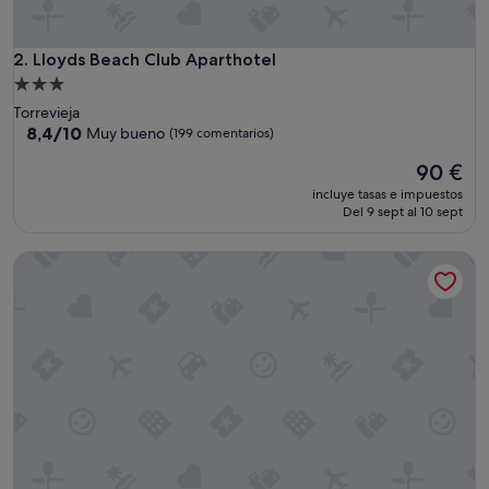
Lloyds Beach Club Aparthotel
2. Lloyds Beach Club Aparthotel
Alojamiento
de
Torrevieja
3.0 estrellas
8.4
8,4/10
Muy bueno
(199 comentarios)
sobre
El
90 €
10,
precio
Muy
incluye tasas e impuestos
actual
bueno,
Del 9 sept al 10 sept
es
(199 comentarios)
de
Apartamento en hotel 'Unique Apartahotel 2-3' con vistas al
90 €