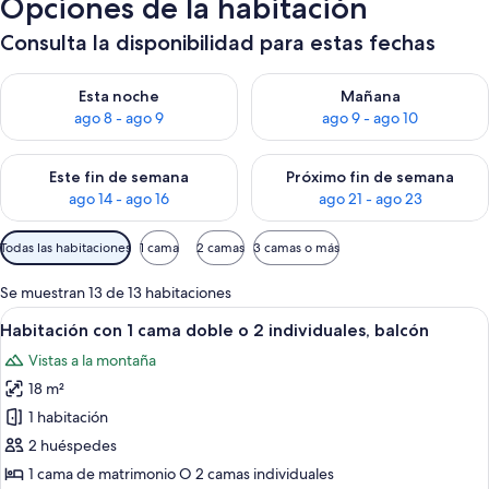
Opciones de la habitación
Consulta la disponibilidad para estas fechas
Consulta la disponibilidad para esta noche, ago 8 - ago 9
Consulta la disponibilidad pa
Esta noche
Mañana
ago 8 - ago 9
ago 9 - ago 10
Consulta la disponibilidad para este fin de semana, ago 14 - a
Consulta la disponibilidad par
Este fin de semana
Próximo fin de semana
ago 14 - ago 16
ago 21 - ago 23
Filtros
Todas las habitaciones
1 cama
2 camas
3 camas o más
disponibles
para
Se muestran 13 de 13 habitaciones
las
Abrir
Una habitación de hotel con una cama, 
5
Habitación con 1 cama doble o 2 individuales, balcón
habitaciones
todas
Vistas a la montaña
las
18 m²
fotos
de
1 habitación
Habitación
2 huéspedes
con
1 cama de matrimonio O 2 camas individuales