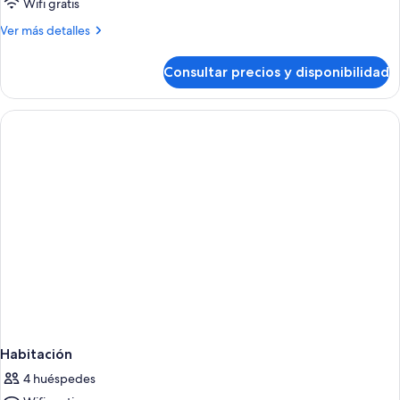
Wifi gratis
Más
Ver más detalles
detalles
de
Consultar precios y disponibilidad
Habitación
Habitación
4 huéspedes