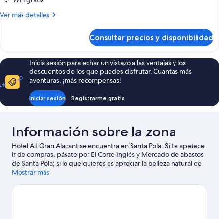
Wifi gratis
Más
Ver más detalles
detalles
de
Consultar precios y disponibilidad
Habitación
Inicia sesión para echar un vistazo a las ventajas y los
descuentos de los que puedes disfrutar. Cuantas más
aventuras, ¡más recompensas!
Iniciar sesión
Registrarme gratis
Información sobre la zona
Hotel AJ Gran Alacant se encuentra en Santa Pola. Si te apetece
ir de compras, pásate por El Corte Inglés y Mercado de abastos
de Santa Pola; si lo que quieres es apreciar la belleza natural de
la región, visita Playa de Postiguet y Parque natural Salinas de
Mostrar más
Santa Pola. ¿Te apetece disfrutar de un evento especial? Puedes
consultar el calendario de Centro de Tecnificación Deportiva
Alicante o Estadio José Rico Pérez.
Ver guía de viaje de Santa
Pola