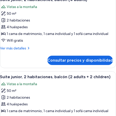
todas
child)
balcón
Vistas a la montaña
(3
las
adults
50 m²
fotos
+
de
2 habitaciones
1
Suite
child)
4 huéspedes
junior,
1 cama de matrimonio, 1 cama individual y 1 sofá cama individual
2
Wifi gratis
habitaciones,
Más
Ver más detalles
balcón
detalles
(4
de
Consultar precios y disponibilidad
adults)
Suite
junior,
2
Abrir
Una habitación de hotel moderna con 
10
habitaciones,
Suite junior, 2 habitaciones, balcón (2 adults + 2 children)
todas
balcón
Vistas a la montaña
(4
las
adults)
50 m²
fotos
de
2 habitaciones
Suite
4 huéspedes
junior,
1 cama de matrimonio, 1 cama individual y 1 sofá cama individual
2