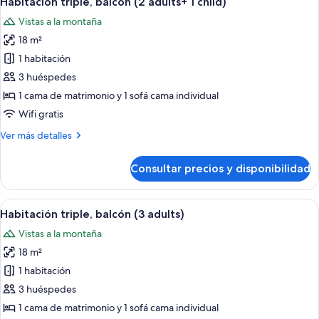
Habitación triple, balcón (2 adults+ 1 child)
todas
individual,
Vistas a la montaña
balcón
las
18 m²
fotos
de
1 habitación
Habitación
3 huéspedes
triple,
1 cama de matrimonio y 1 sofá cama individual
balcón
Wifi gratis
(2
Más
Ver más detalles
adults+
detalles
1
de
Consultar precios y disponibilidad
child)
Habitación
triple,
balcón
Abrir
Habitación de hotel con una cama, un 
6
(2
Habitación triple, balcón (3 adults)
todas
adults+
Vistas a la montaña
1
las
child)
18 m²
fotos
de
1 habitación
Habitación
3 huéspedes
triple,
1 cama de matrimonio y 1 sofá cama individual