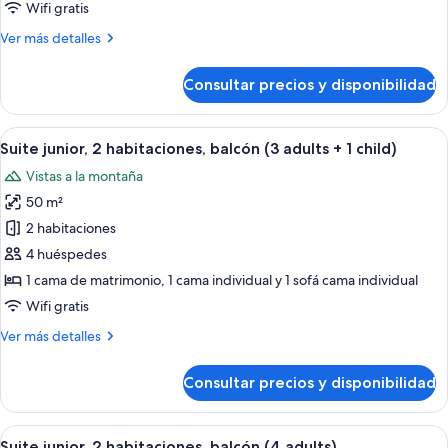
2
Wifi gratis
habitaciones,
Más
Ver más detalles
balcón
detalles
(3
de
Consultar precios y disponibilidad
adults)
Suite
junior,
2
Abrir
Una habitación de hotel moderna con 
10
habitaciones,
Suite junior, 2 habitaciones, balcón (3 adults + 1 child)
todas
balcón
Vistas a la montaña
(3
las
adults)
50 m²
fotos
de
2 habitaciones
Suite
4 huéspedes
junior,
1 cama de matrimonio, 1 cama individual y 1 sofá cama individual
2
Wifi gratis
habitaciones,
Más
Ver más detalles
balcón
detalles
(3
de
Consultar precios y disponibilidad
adults
Suite
junior,
+
2
Abrir
Una habitación de hotel moderna con 
1
10
habitaciones,
Suite junior, 2 habitaciones, balcón (4 adults)