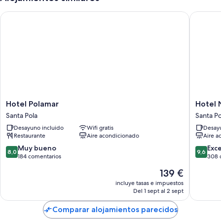
Hotel Polamar
Hotel Na
Hotel
Hotel
Hotel Polamar
Hotel 
Polamar
Narcea
Santa Pola
Santa Po
Santa
Santa
Desayuno incluido
Wifi gratis
Desayu
Pola
Pola
Restaurante
Aire acondicionado
Aire a
Santa
Pola
8.0
9.6
Muy bueno
Exc
8,0
9,6
sobre
sobre
184 comentarios
308 
10,
10,
El
139 €
Muy
Excepcio
precio
bueno,
308 com
incluye tasas e impuestos
actual
Del 1 sept al 2 sept
184 comentarios
es
de
Comparar alojamientos parecidos
139 €