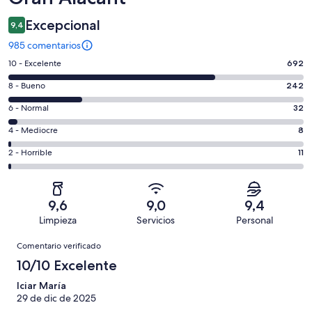
Excepcional
9,4
985 comentarios
692
10 - Excelente
692
comentarios
242
8 - Bueno
242
de
comentarios
un
32
6 - Normal
32
de
total
comentarios
un
8
4 - Mediocre
8
de
de
total
comentarios
985
un
11
2 - Horrible
11
de
de
con
total
comentarios
985
un
una
de
de
con
total
puntuación
985
un
una
de
9,6
9,0
9,4
de
con
total
puntuación
985
Limpieza
Servicios
Personal
10
una
de
de
con
Comentarios
-
puntuación
985
8
Comentario verificado
una
Excelente
de
con
-
puntuación
10/10 Excelente
6
una
Bueno
de
-
puntuación
Iciar María
4
Normal
29 de dic de 2025
de
-