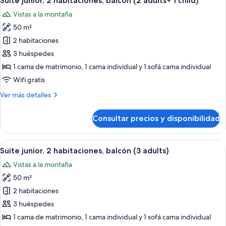
Suite junior, 2 habitaciones, balcón (2 adults+ 1 child)
todas
balcón
Vistas a la montaña
(2
las
adults)
50 m²
fotos
de
2 habitaciones
Suite
3 huéspedes
junior,
1 cama de matrimonio, 1 cama individual y 1 sofá cama individual
2
Wifi gratis
habitaciones,
Más
Ver más detalles
balcón
detalles
(2
de
Consultar precios y disponibilidad
adults+
Suite
junior,
1
2
Abrir
Una habitación de hotel moderna con 
child)
10
habitaciones,
Suite junior, 2 habitaciones, balcón (3 adults)
todas
balcón
Vistas a la montaña
(2
las
adults+
50 m²
fotos
1
de
2 habitaciones
child)
Suite
3 huéspedes
junior,
1 cama de matrimonio, 1 cama individual y 1 sofá cama individual