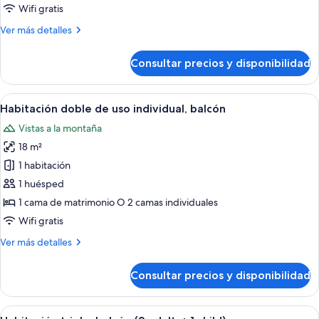
1
Wifi gratis
cama
Más
Ver más detalles
doble
detalles
o
de
Consultar precios y disponibilidad
2
Habitación
con
individuales,
1
Abrir
Una habitación de hotel con una cama, 
balcón
5
cama
Habitación doble de uso individual, balcón
todas
doble
Vistas a la montaña
o
las
2
18 m²
fotos
individuales,
de
1 habitación
balcón
Habitación
1 huésped
doble
1 cama de matrimonio O 2 camas individuales
de
Wifi gratis
uso
Más
Ver más detalles
individual,
detalles
balcón
de
Consultar precios y disponibilidad
Habitación
doble
de
Abrir
Habitación de hotel con una cama, un 
6
uso