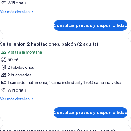
balcón
Wifi gratis
(3
Más
Ver más detalles
adults)
detalles
de
Consultar precios y disponibilidad
Habitación
triple,
balcón
Abrir
Una habitación de hotel moderna con 
10
(3
Suite junior, 2 habitaciones, balcón (2 adults)
todas
adults)
Vistas a la montaña
las
50 m²
fotos
de
2 habitaciones
Suite
2 huéspedes
junior,
1 cama de matrimonio, 1 cama individual y 1 sofá cama individual
2
Wifi gratis
habitaciones,
Más
Ver más detalles
balcón
detalles
(2
de
Consultar precios y disponibilidad
adults)
Suite
junior,
2
Abrir
Una habitación de hotel moderna con 
10
habitaciones,