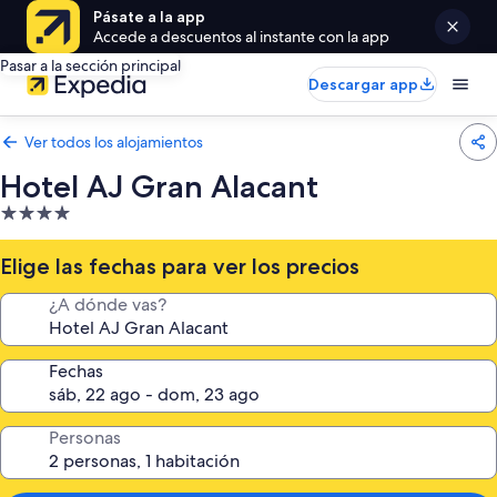
Pásate a la app
Accede a descuentos al instante con la app
Pasar a la sección principal
Descargar app
Ver todos los alojamientos
Hotel AJ Gran Alacant
Alojamiento
de
4.0 estrellas
Elige las fechas para ver los precios
¿A dónde vas?
Fechas
Personas