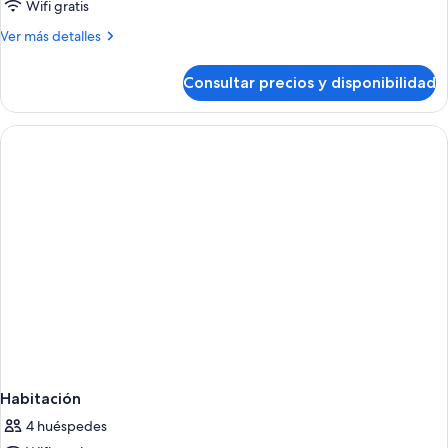
Wifi gratis
habitaciones,
Más
Ver más detalles
balcón
detalles
(2
de
Consultar precios y disponibilidad
adults
Suite
junior,
+
2
2
habitaciones,
children)
balcón
(2
adults
+
2
children)
Habitación
4 huéspedes