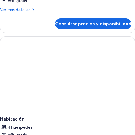
Wifi gratis
Más
Ver más detalles
detalles
de
Consultar precios y disponibilidad
Habitación
Habitación
4 huéspedes