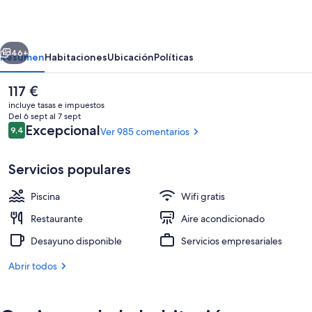
Gran
Alacant
erior
Siguiente
46+
Resumen
Habitaciones
Ubicación
Políticas
El
117 €
precio
incluye tasas e impuestos
actual
Del 6 sept al 7 sept
es
Comentarios
Excepcional
9,4
Ver 985 comentarios
9,4 de 10
de
117 €
Servicios populares
Piscina
Wifi gratis
Una piscina al aire libre
Restaurante
Aire acondicionado
Desayuno disponible
Servicios empresariales
Abrir todos