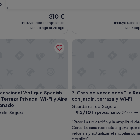
o
31
El
310 €
precio
incluye tasas e impuestos
incluye tasas e
actual
Del 25 ago al 26 ago
Del 7 sep
es
de
Wi-Fi y aire acondicionado
cional 'Antique Spanish Villa' con Terraza Privada, Wi-Fi y Ai
Casa de vacaciones "La Roqueta
310 €
Wi-Fi y aire acondicionado
cional 'Antique Spanish Villa' con Terraza Privada, Wi-Fi y Ai
Casa de vacaciones "La Roqueta
Vacacional 'Antique Spanish
7. Casa de vacaciones "La R
n Terraza Privada, Wi-Fi y Aire
con jardín, terraza y Wi-Fi
ionado
Guardamar del Segura
9.2
9,2/10
Impresionante
 del Segura
(14 coment
sobre
"
"Pros: La ubicación y la amplitud de
10,
P
Cons: La casa necesita alguna que 
Impresionante,
r
reforma y actualizar el mobiliario, s
(14 comentarios)
o
detalles"