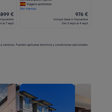
(23 comentarios)
o
Viajero anónimo
s
Ver menos
:
El
El
899 €
976 €
L
precio
precio
 impuestos
incluye tasas e impuestos
o
actual
actual
t al 7 sept
Del 3 sept al 4 sept
s
es
es
p
de
de
r
899 €
976 €
o
p
s a cambios. Pueden aplicarse términos y condiciones adicionales.
i
e
t
a
r
i
o
s
m
aciones privadas
Buscar condominios
buscar residencias
a
j
i
s
i
m