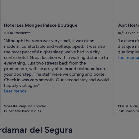
a
a
l
g
Hotel Les Monges Palace Boutique
Just Host
u
n
10/10
Excelente
10/10
Excele
a
"Although the room was very small, it was clean,
"La chica d
q
modern, comfortable and well equipped. It was also
días que m
u
the most peaceful nights sleep we've had in a city
que limpia
e
centre hotel. Great location within walking distance to
Leer meno
o
everything. Just two streets back from the
t
promenade, with an array of bars and restaurants on
r
your doorstep. The staff were welcoming and polite.
a
Check in was very smooth. Our second stay and would
r
happily visit again"
e
Leer menos
f
o
r
Sorelle
Viaje de 1 noche
Claudia
Viaj
m
Publicado hace 3 días
Publicado ha
a
y
rdamar del Segura
a
c