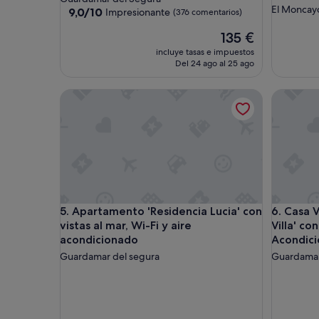
El Moncay
2.0 estrellas
9.0
9,0/10
Impresionante
(376 comentarios)
sobre
El
135 €
10,
precio
Impresionante,
incluye tasas e impuestos
actual
(376 comentarios)
Del 24 ago al 25 ago
es
de
Apartamento 'Residencia Lucia' con vistas al mar, 
Casa Vaca
135 €
Apartamento 'Residencia Lucia' con vistas al mar, 
Casa Vaca
5. Apartamento 'Residencia Lucia' con
6. Casa 
vistas al mar, Wi-Fi y aire
Villa' co
acondicionado
Acondic
Guardamar del segura
Guardamar