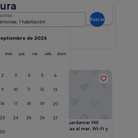
gura
sonas
Buscar
ersonas, 1 habitación
septiembre de 2026
Ver mapa
martes
miércoles
jueves
viernes
sábado
domingo
mié.
jue.
vie.
sáb.
dom.
egura
do. Mascotas consultar.
ar' con piscina compartida y balcón
Apartamento 'Guardamar Hill Resort Spa' con vistas
2
3
4
5
6
9
10
11
12
13
16
17
18
19
20
23
24
25
26
27
do. Mascotas consultar.
ar' con piscina compartida y balcón
Apartamento 'Guardamar Hill Resort Spa' con vistas
el Mar'
4. Apartamento 'Guardamar Hill
cón
Resort Spa' con vistas al mar, Wi-Fi y
30
aire acondicionado.