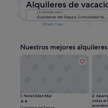
Alquileres de vacac
En dos semanas
¿A dónde vas?
21 ago - 23 ago
Dentro de tres meses
D
30 oct - 1 nov
Nuestros mejores alquilere
Hotel Eden Mar
Apartamen
Hotel Eden Mar
Apartamen
1. Hotel Eden Mar
2. Apar
vistas al
Alojamiento
acondici
de
Guardamar del Segura