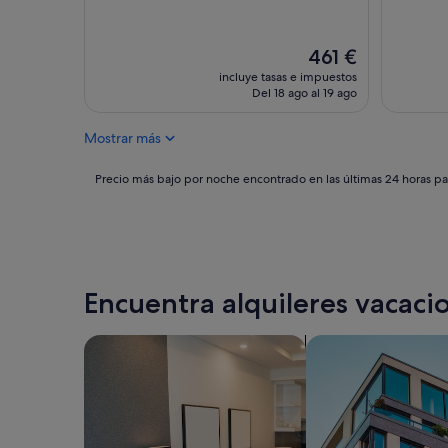
El
461 €
precio
incluye tasas e impuestos
actual
Del 18 ago al 19 ago
es
de
Mostrar más
461 €
Precio
Precio más bajo por noche encontrado en las últimas 24 horas par
más
bajo
por
noche
encontrado
en
Encuentra alquileres vacacio
las
últimas
24 horas
Buscar apartoteles
Buscar apartament
para
una
estancia
de
1 noche