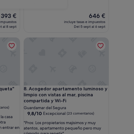
Guardamar
El
El
393 €
646 €
precio
precio
 impuestos
incluye tasas e impuestos
actual
actual
t al 8 sept
Del 5 sept al 6 sept
es
es
de
de
re Acondicionado
" con jardín, terraza y Wi-Fi
Acogedor apartamento luminoso y limpio con vistas
393 €
646 €
re Acondicionado
" con jardín, terraza y Wi-Fi
Acogedor apartamento luminoso y limpio con vistas
oqueta"
8. Acogedor apartamento luminoso y
limpio con vistas al mar, piscina
compartida y Wi-Fi
arios)
Guardamar del Segura
9.8
9,8/10
Excepcional
(23 comentarios)
 la casa
sobre
otra
"
"Pros: Los propietarios majisimos y muy
10,
in entrar en
P
atentos, apartamento pequeño pero muy
Excepcional,
r
cómodo,para repetir"