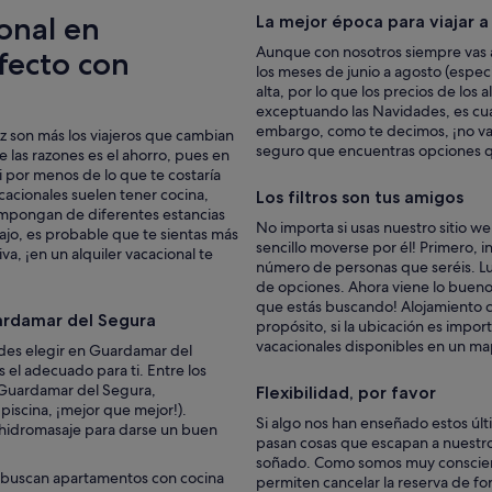
t
ional en
u
La mejor época para viajar 
a
Aunque con nosotros siempre vas a
fecto con
l
los meses de junio a agosto (espe
i
alta, por lo que los precios de los
z
exceptuando las Navidades, es cua
a
embargo, como te decimos, ¡no vay
z son más los viajeros que cambian
r
seguro que encuentras opciones q
e las razones es el ahorro, pues en
e
 por menos de lo que te costaría
l
cacionales suelen tener cocina,
Los filtros son tus amigos
m
ompongan de diferentes estancias
o
No importa si usas nuestro sitio w
abajo, es probable que te sientas más
b
sencillo moverse por él! Primero, in
va, ¡en un alquiler vacacional te
i
número de personas que seréis. Lue
l
de opciones. Ahora viene lo bueno: 
i
que estás buscando! Alojamiento c
a
uardamar del Segura
propósito, si la ubicación es impor
r
vacacionales disponibles en un map
edes elegir en Guardamar del
i
el adecuado para ti. Entre los
o
Guardamar del Segura,
Flexibilidad, por favor
,
 piscina, ¡mejor que mejor!).
s
Si algo nos han enseñado estos últ
 hidromasaje para darse un buen
i
pasan cosas que escapan a nuestro 
n
soñado. Como somos muy conscient
e
s buscan apartamentos con cocina
permiten cancelar la reserva de form