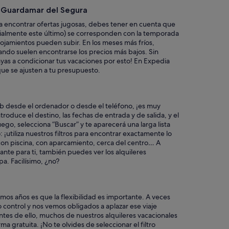
a
a Guardamar del Segura
r
e
 encontrar ofertas jugosas, debes tener en cuenta que
p
cialmente este último) se corresponden con la temporada
e
 alojamientos pueden subir. En los meses más fríos,
t
ndo suelen encontrarse los precios más bajos. Sin
i
as a condicionar tus vacaciones por esto! En Expedia
r
ue se ajusten a tu presupuesto.
"
eb desde el ordenador o desde el teléfono, ¡es muy
troduce el destino, las fechas de entrada y de salida, y el
go, selecciona “Buscar” y te aparecerá una larga lista
¡utiliza nuestros filtros para encontrar exactamente lo
on piscina, con aparcamiento, cerca del centro… A
tante para ti, también puedes ver los alquileres
a. Facilísimo, ¿no?
imos años es que la flexibilidad es importante. A veces
control y nos vemos obligados a aplazar ese viaje
es de ello, muchos de nuestros alquileres vacacionales
a gratuita. ¡No te olvides de seleccionar el filtro