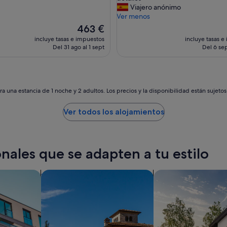
s
Viajero anónimo
:
Ver menos
L
El
463 €
a
precio
incluye tasas e impuestos
incluye tasas e
u
actual
Del 31 ago al 1 sept
Del 6 sep
b
es
i
de
c
463 €
a
c
a una estancia de 1 noche y 2 adultos. Los precios y la disponibilidad están sujeto
i
ó
Ver todos los alojamientos
n
y
l
a
nales que se adapten a tu estilo
a
m
p
os
Buscar villas
buscar casas de vac
l
i
t
u
d
d