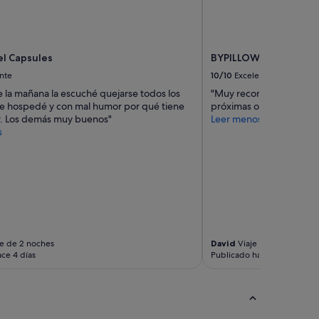
o
p
e
q
u
el Capsules
BYPILLOW Paseo
e
nte
10/10
Excelente
ñ
o
e la mañana la escuché quejarse todos los
"Muy recomendable. Per
p
e hospedé y con mal humor por qué tiene
próximas ocasiones"
e
r. Los demás muy buenos"
Leer menos
r
s
o
m
u
y
c
ó
m
o
d
e de 2 noches
David
Viaje de 3 noches
ce 4 días
Publicado hace 8 días
o
,
p
a
r