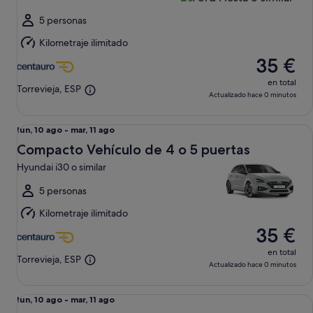
ago
al
5 personas
mar,
Kilometraje ilimitado
11
35 €
ago
en total
Torrevieja, ESP
Actualizado hace 0 minutos
Compacto Vehículo de 4 o 5 puertas Hyundai i30 o similar
Del
lun, 10 ago - mar, 11 ago
lun,
Compacto Vehículo de 4 o 5 puertas
10
Hyundai i30 o similar
ago
al
5 personas
mar,
Kilometraje ilimitado
11
35 €
ago
en total
Torrevieja, ESP
Actualizado hace 0 minutos
Compacto Crossover Nissan Juke TDCI o similar
Del
lun, 10 ago - mar, 11 ago