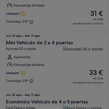
mar,
Kilometraje ilimitado
11
31 €
ago
en total
Torrevieja, ESP
Actualizado hace 0 minutos
Mini Vehículo de 2 a 4 puertas Hyundai i10 o similar
Del
lun, 10 ago - mar, 11 ago
lun,
Mini Vehículo de 2 a 4 puertas
10
Hyundai i10 o similar
ago
al
4 personas
mar,
Kilometraje ilimitado
11
33 €
ago
en total
Torrevieja, ESP
Actualizado hace 0 minutos
Económico Vehículo de 4 o 5 puertas Ford Fiesta o similar
Del
lun, 10 ago - mar, 11 ago
lun,
Económico Vehículo de 4 o 5 puertas
10
Ford Fiesta o similar