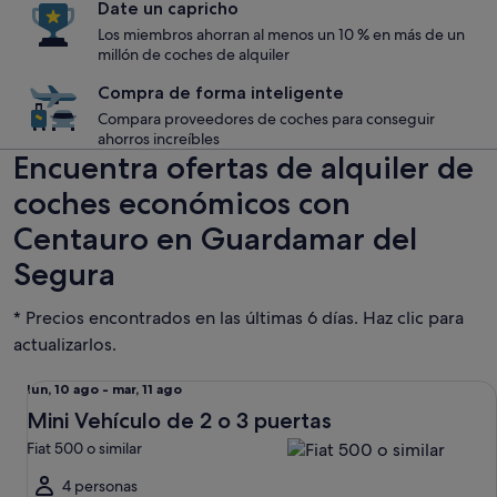
Date un capricho
Los miembros ahorran al menos un 10 % en más de un
millón de coches de alquiler
Compra de forma inteligente
Compara proveedores de coches para conseguir
ahorros increíbles
Encuentra ofertas de alquiler de
coches económicos con
Centauro en Guardamar del
Segura
* Precios encontrados en las últimas 6 días. Haz clic para
actualizarlos.
Mini Vehículo de 2 o 3 puertas Fiat 500 o similar
Del
lun, 10 ago - mar, 11 ago
lun,
Mini Vehículo de 2 o 3 puertas
10
Fiat 500 o similar
ago
al
4 personas