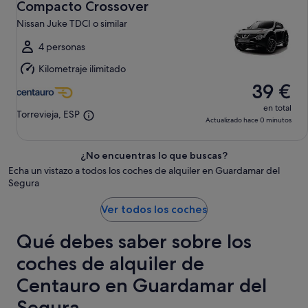
lun,
Compacto Crossover
10
Nissan Juke TDCI o similar
ago
al
4 personas
mar,
Kilometraje ilimitado
11
39 €
ago
en total
Torrevieja, ESP
Actualizado hace 0 minutos
¿No encuentras lo que buscas?
Echa un vistazo a todos los coches de alquiler en Guardamar del
Segura
Ver todos los coches
Qué debes saber sobre los
coches de alquiler de
Centauro en Guardamar del
Segura