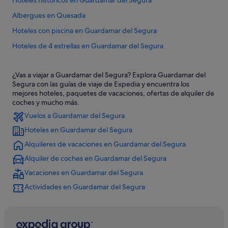
Hoteles históricos en Guardamar del Segura
Albergues en Quesada
Hoteles con piscina en Guardamar del Segura
Hoteles de 4 estrellas en Guardamar del Segura
Hoteles con gimnasio en Guardamar del Segura
¿Vas a viajar a Guardamar del Segura? Explora Guardamar del
Hoteles con todo incluido en Guardamar del Segura
Segura con las guías de viaje de Expedia y encuentra los
Apartamentos en El Moncayo
mejores hoteles, paquetes de vacaciones, ofertas de alquiler de
coches y mucho más.
Hoteles con spa en El Moncayo
Vuelos a Guardamar del Segura
Complejos de pisos en Guardamar del Segura
Hoteles en Guardamar del Segura
Campings de caravanas en Quesada
Alquileres de vacaciones en Guardamar del Segura
Hoteles con bar en Guardamar del Segura
Alquiler de coches en Guardamar del Segura
Quesada hoteles
Vacaciones en Guardamar del Segura
Hoteles cerca de Castillo de Guardamar
Actividades en Guardamar del Segura
Chalets en Guardamar del Segura
Exe Hotels en Guardamar del Segura