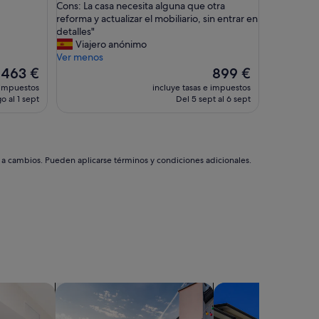
P
Cons: La casa necesita alguna que otra
Impresionante,
r
reforma y actualizar el mobiliario, sin entrar en
(14 comentarios)
o
detalles"
s
Viajero anónimo
:
Ver menos
L
El
El
463 €
899 €
a
precio
precio
 impuestos
incluye tasas e impuestos
u
actual
actual
o al 1 sept
Del 5 sept al 6 sept
b
es
es
i
de
de
c
463 €
899 €
a
c
s a cambios. Pueden aplicarse términos y condiciones adicionales.
i
ó
n
y
l
a
a
m
p
l
buscar casas de vacaciones privadas
Buscar condominios
i
t