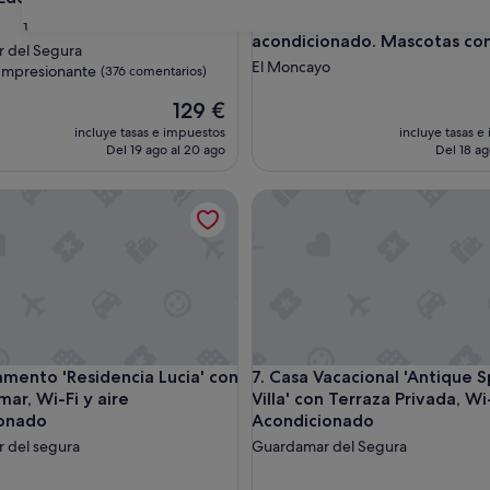
vistas al lago, Wi-Fi y aire
nto
31
acondicionado. Mascotas con
 del Segura
El Moncayo
las
Impresionante
(376 comentarios)
El
129 €
precio
nante,
incluye tasas e impuestos
incluye tasas e
actual
entarios)
Del 19 ago al 20 ago
Del 18 ag
es
de
 al mar, Wi-Fi y aire acondicionado.
to 'Residencia Lucia' con vistas al mar, Wi-Fi y aire acondici
Casa Vacacional 'Antique Spani
129 €
 al mar, Wi-Fi y aire acondicionado.
to 'Residencia Lucia' con vistas al mar, Wi-Fi y aire acondici
Casa Vacacional 'Antique Spani
amento 'Residencia Lucia' con
7. Casa Vacacional 'Antique S
 mar, Wi-Fi y aire
Villa' con Terraza Privada, Wi
ionado
Acondicionado
 del segura
Guardamar del Segura