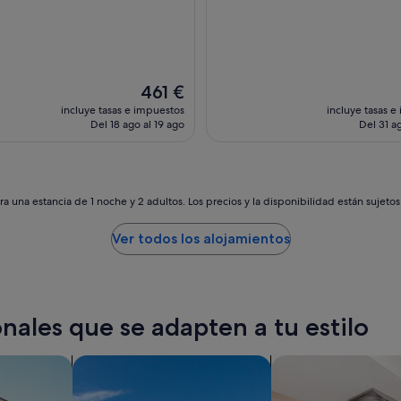
El
461 €
precio
incluye tasas e impuestos
incluye tasas e
actual
Del 18 ago al 19 ago
Del 31 ag
es
de
461 €
a una estancia de 1 noche y 2 adultos. Los precios y la disponibilidad están sujeto
Ver todos los alojamientos
nales que se adapten a tu estilo
os
Buscar villas
buscar residencias