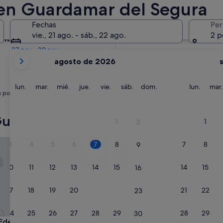
 en Guardamar del Segura
En dos meses
Fechas
Per
2 oct - 4 oct
vie., 21 ago. - sáb., 22 ago.
2 p
entro de cuatro meses
27 nov - 29 nov
Tus
agosto de 2026
meses
actuales
son
lunes
martes
miércoles
jueves
viernes
sábado
domingo
lunes
lun.
mar.
mié.
jue.
vie.
sáb.
dom.
lun.
mar.
s podrían ser adecuadas.
August
de
2026
uardamar del Segura
1
1
2
y
September
en Mar
Apartamento 'Alma&Mateo' con 
3
4
5
6
7
8
7
8
9
de
2026.
10
11
12
13
14
15
14
15
16
17
18
19
20
21
22
21
22
23
24
25
26
27
28
29
28
29
30
en Mar
Apartamento 'Alma&Mateo' con 
 Eden Mar
3. Apartamento 'Alma&Mate