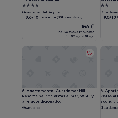
Alojamiento
Alojamie
de
de
Guardamar del Segura
Guardamar
4.0 estrellas
2.0 estrel
8.6
9.0
8,6/10
9,0/10
Excelente
(301 comentarios)
sobre
sobre
El
156 €
10,
10,
precio
Excelente,
Impresio
incluye tasas e impuestos
actual
(301 comentarios)
(376 com
Del 30 ago al 31 ago
es
de
Apartamento 'Guardamar Hill Resort Spa' con vistas
Apartamen
156 €
Apartamento 'Guardamar Hill Resort Spa' con vistas
Apartamen
5. Apartamento 'Guardamar Hill
6. Apart
Resort Spa' con vistas al mar, Wi-Fi y
vistas al
aire acondicionado.
acondic
Guardamar
Guardamar