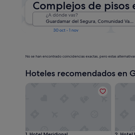
Complejos de pisos
En dos semanas
¿A dónde vas?
21 ago - 23 ago
Dentro de tres meses
D
30 oct - 1 nov
No se han encontrado coincidencias exactas, pero estas alternativa
Hoteles recomendados en G
Hotel Meridional
Hotel Ed
Hotel Meridional
Hotel Ed
1. Hotel Meridional
2. Hotel