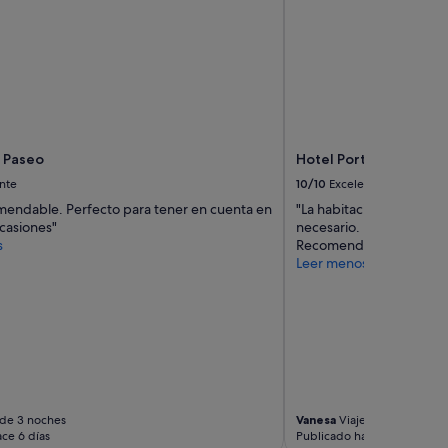
s
i
t
a
a
l
g
u
n
 Paseo
Hotel Port Elche
a
nte
10/10
Excelente
q
u
endable. Perfecto para tener en cuenta en
"La habitación limpia, am
e
casiones"
necesario. El personal s
o
s
Recomendable 100%"
t
Leer menos
r
a
r
e
f
o
r
m
 de 3 noches
Vanesa
Viaje de 1 noche
a
ce 6 días
Publicado hace 7 días
y