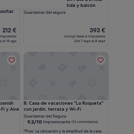
con piscina compartida y balcón
sultar.
Guardamar del segura
El
El
212 €
393 €
precio
precio
 impuestos
incluye tasas e impuestos
actual
actual
o al 19 ago
Del 7 sept al 8 sept
es
es
de
de
onado
sh Villa' con Terraza Privada, Wi-Fi y Aire Acondicionado
Casa de vacaciones "La Roqueta" con jardín, terraza
212 €
393 €
onado
sh Villa' con Terraza Privada, Wi-Fi y Aire Acondicionado
Casa de vacaciones "La Roqueta" con jardín, terraza
panish
8. Casa de vacaciones "La Roqueta"
-Fi y Aire
con jardín, terraza y Wi-Fi
Guardamar del Segura
9.2
9,2/10
Impresionante
(14 comentarios)
sobre
"
"Pros: La ubicación y la amplitud de la casa
10,