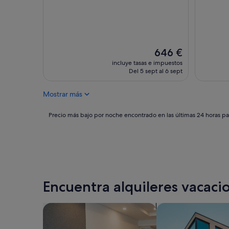
El
646 €
precio
incluye tasas e impuestos
actual
Del 5 sept al 6 sept
es
de
Mostrar más
646 €
Precio
Precio más bajo por noche encontrado en las últimas 24 horas par
más
bajo
por
noche
encontrado
en
las
Encuentra alquileres vacacio
últimas
24 horas
para
Buscar apartoteles
Buscar apartament
una
estancia