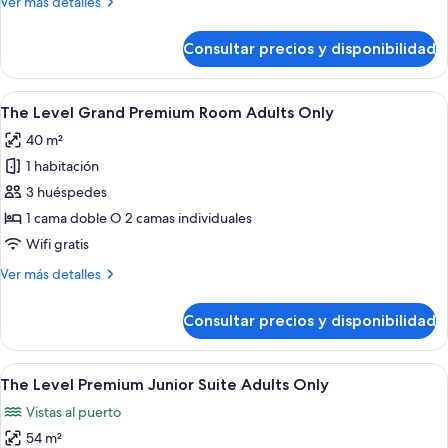
Más
Ver más detalles
View
detalles
de
Consultar precios y disponibilidad
Executive
Junior
Suite
Abrir
Una habitación de hotel moderna con u
15
Sea
The Level Grand Premium Room Adults Only
todas
View
40 m²
las
1 habitación
fotos
de
3 huéspedes
The
1 cama doble O 2 camas individuales
Level
Wifi gratis
Grand
Más
Ver más detalles
Premium
detalles
Room
de
Consultar precios y disponibilidad
The
Adults
Level
Only
Grand
Abrir
The Level Premium Junior Suite Adults 
13
Premium
The Level Premium Junior Suite Adults Only
todas
Room
Vistas al puerto
Adults
las
Only
54 m²
fotos