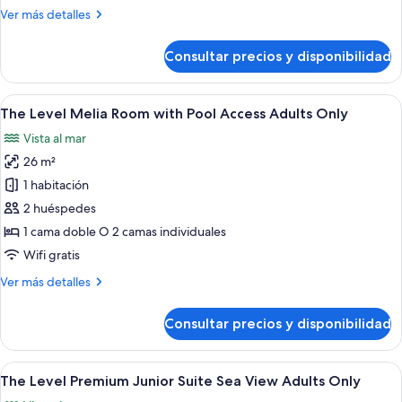
al
Más
Ver más detalles
mar
detalles
de
Consultar precios y disponibilidad
Habitación
Premium,
vistas
Abrir
The Level Melia Room with Pool Access 
6
al
The Level Melia Room with Pool Access Adults Only
todas
mar
Vista al mar
las
26 m²
fotos
de
1 habitación
The
2 huéspedes
Level
1 cama doble O 2 camas individuales
Melia
Wifi gratis
Room
Más
Ver más detalles
with
detalles
Pool
de
Consultar precios y disponibilidad
Access
The
Level
Adults
Melia
Abrir
Un hotel moderno con cama, sofá, una m
Only
15
Room
The Level Premium Junior Suite Sea View Adults Only
todas
with