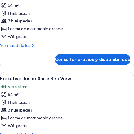
54 m²
fotos
de
1 habitación
Junior
3 huéspedes
Suite
1 cama de matrimonio grande
The
Wifi gratis
Level
Más
Ver más detalles
Sea
detalles
View
de
Consultar precios y disponibilidad
Adults
Junior
Suite
Only
The
Abrir
Habitación de hotel con cama, mesita d
7
Level
Executive Junior Suite Sea View
todas
Sea
Vista al mar
View
las
Adults
54 m²
fotos
Only
de
1 habitación
Executive
3 huéspedes
Junior
1 cama de matrimonio grande
Suite
Wifi gratis
Sea