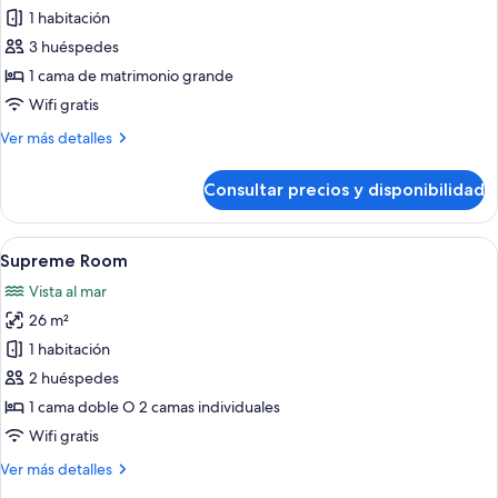
de
1 habitación
The
3 huéspedes
Level
1 cama de matrimonio grande
Premium
Wifi gratis
Junior
Más
Ver más detalles
Suite
detalles
Adults
de
Consultar precios y disponibilidad
Only
The
Level
Premium
Abrir
Una habitación de hotel moderna con u
6
Junior
Supreme Room
todas
Suite
Vista al mar
Adults
las
Only
26 m²
fotos
de
1 habitación
Supreme
2 huéspedes
Room
1 cama doble O 2 camas individuales
Wifi gratis
Más
Ver más detalles
detalles