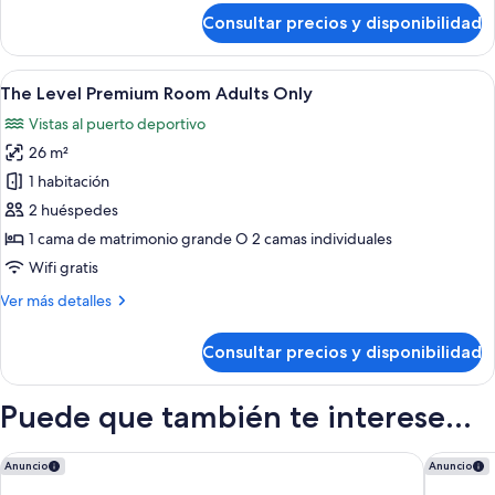
de
Consultar precios y disponibilidad
Supreme
Room
Abrir
Habitación de hotel con una cama gran
11
The Level Premium Room Adults Only
todas
Vistas al puerto deportivo
las
26 m²
fotos
de
1 habitación
The
2 huéspedes
Level
1 cama de matrimonio grande O 2 camas individuales
Premium
Wifi gratis
Room
Más
Ver más detalles
Adults
detalles
Only
de
Consultar precios y disponibilidad
The
Level
Premium
Puede que también te interese...
Room
Adults
Only
NH Alicante
INNSiDE 
Anuncio
Anuncio