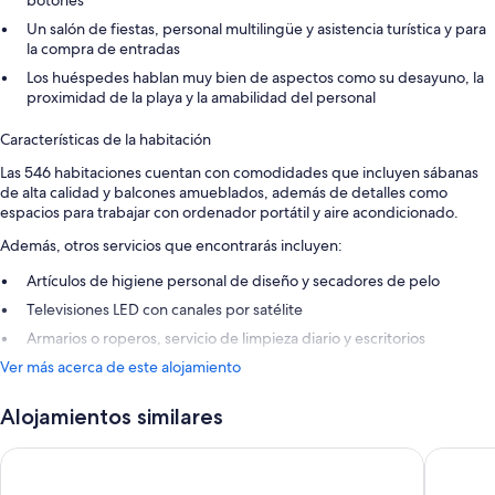
botones
Un salón de fiestas, personal multilingüe y asistencia turística y para
la compra de entradas
Los huéspedes hablan muy bien de aspectos como su desayuno, la
proximidad de la playa y la amabilidad del personal
Características de la habitación
Las 546 habitaciones cuentan con comodidades que incluyen sábanas
de alta calidad y balcones amueblados, además de detalles como
espacios para trabajar con ordenador portátil y aire acondicionado.
Además, otros servicios que encontrarás incluyen:
Artículos de higiene personal de diseño y secadores de pelo
Televisiones LED con canales por satélite
Armarios o roperos, servicio de limpieza diario y escritorios
Ver más acerca de este alojamiento
Alojamientos similares
Odyssey Rooms
Hospes A