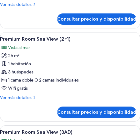
Más
Ver más detalles
detalles
de
Consultar precios y disponibilidad
Executive
Junior
Suite
Abrir
Habitación de hotel con dos camas, un e
8
(2+2)
Premium Room Sea View (2+1)
todas
Vista al mar
las
26 m²
fotos
de
1 habitación
Premium
3 huéspedes
Room
1 cama doble O 2 camas individuales
Sea
Wifi gratis
View
Más
Ver más detalles
(2+1)
detalles
de
Consultar precios y disponibilidad
Premium
Room
Sea
Abrir
Habitación de hotel con dos camas, un e
8
View
Premium Room Sea View (3AD)
todas
(2+1)