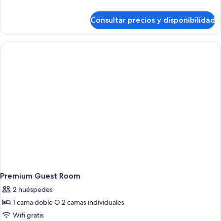
detalles
de
Consultar precios y disponibilidad
Melia
Room
Premium Guest Room
2 huéspedes
1 cama doble O 2 camas individuales
Wifi gratis