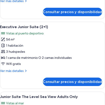
Más
Ver más detalles
detalles
de
Consultar precios y disponibilidad
Suite
junior
(Executive)
Abrir
Ropa de cama de alta calidad, minibar, 
7
Executive Junior Suite (2+1)
todas
Vistas al puerto deportivo
las
54 m²
fotos
de
1 habitación
Executive
3 huéspedes
Junior
1 cama de matrimonio O 2 camas individuales
Suite
Wifi gratis
(2+1)
Más
Ver más detalles
detalles
de
Consultar precios y disponibilidad
Executive
Junior
Suite
Abrir
Una habitación de hotel moderna con ca
10
(2+1)
Junior Suite The Level Sea View Adults Only
todas
Vistas al mar
las