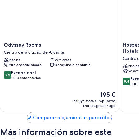
Odyssey
Hospes
Odyssey Rooms
Hospes
Rooms
Amérigo
Hotels
Centro de la ciudad de Alicante
Centro
Alicante
Centro d
Piscina
Wifi gratis
de
a
Aire acondicionado
Desayuno disponible
la
Membe
Piscin
Se ace
ciudad
of
9.6
Excepcional
9,6
de
Design
sobre
1.213 comentarios
9.4
Exc
9,4
Alicante
Hotels
10,
sobre
1.00
Centro
Excepcional,
10,
El
195 €
de
1.213 comentarios
Excepcio
precio
la
1.001 co
incluye tasas e impuestos
actual
ciudad
Del 16 ago al 17 ago
es
de
de
Alicante
Comparar alojamientos parecidos
195 €
Más información sobre este