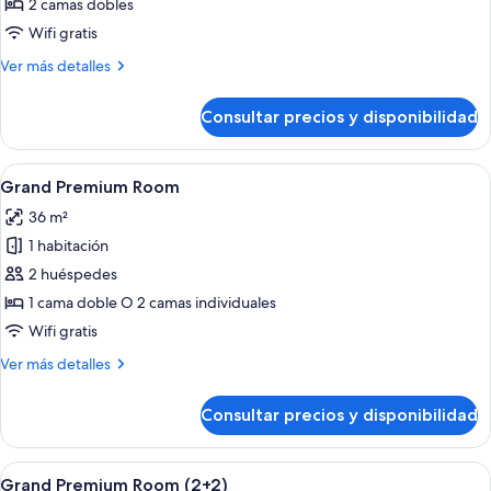
2 camas dobles
Wifi gratis
Más
Ver más detalles
detalles
de
Consultar precios y disponibilidad
Connecting
Room
Abrir
Ropa de cama de alta calidad, minibar, 
5
Grand Premium Room
todas
36 m²
las
1 habitación
fotos
de
2 huéspedes
Grand
1 cama doble O 2 camas individuales
Premium
Wifi gratis
Room
Más
Ver más detalles
detalles
de
Consultar precios y disponibilidad
Grand
Premium
Room
Abrir
Ropa de cama de alta calidad, minibar, 
5
Grand Premium Room (2+2)