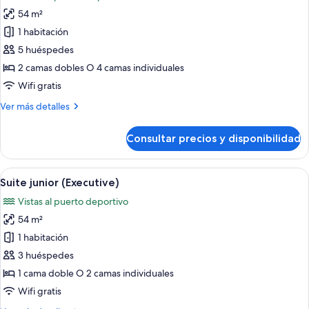
las
54 m²
fotos
de
1 habitación
Communicated
5 huéspedes
Room
2 camas dobles O 4 camas individuales
(3+2)
Wifi gratis
Más
Ver más detalles
detalles
de
Consultar precios y disponibilidad
Communicated
Room
(3+2)
Abrir
Ropa de cama de alta calidad, minibar, 
9
Suite junior (Executive)
todas
Vistas al puerto deportivo
las
54 m²
fotos
de
1 habitación
Suite
3 huéspedes
junior
1 cama doble O 2 camas individuales
(Executive)
Wifi gratis