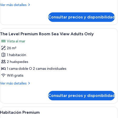
Más
Ver más detalles
detalles
de
Consultar precios y disponibilidad
Premium
Guest
Room
Abrir
Habitación de hotel con una cama grand
13
The Level Premium Room Sea View Adults Only
todas
Vista al mar
las
26 m²
fotos
de
1 habitación
The
2 huéspedes
Level
1 cama doble O 2 camas individuales
Premium
Wifi gratis
Room
Más
Ver más detalles
Sea
detalles
View
de
Consultar precios y disponibilidad
Adults
The
Level
Only
Premium
Abrir
Una habitación de hotel con una cama gr
7
Room
Habitación Premium
todas
Sea