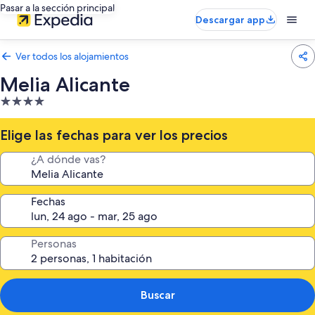
Pasar a la sección principal
Descargar app
Ver todos los alojamientos
Melia Alicante
Alojamiento
de
4.0 estrellas
Elige las fechas para ver los precios
¿A dónde vas?
Fechas
Personas
Buscar