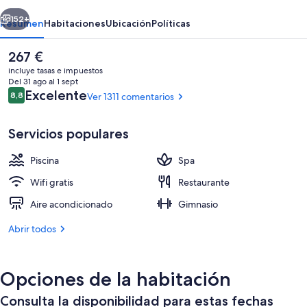
erior
Siguiente
152+
Resumen
Habitaciones
Ubicación
Políticas
El
267 €
precio
incluye tasas e impuestos
actual
Del 31 ago al 1 sept
es
Comentarios
Excelente
8,8
Ver 1311 comentarios
8,8 de 10
de
267 €
Servicios populares
Piscina
Spa
The Level Premium Junior Suite Sea Vie
Wifi gratis
Restaurante
Aire acondicionado
Gimnasio
Abrir todos
Opciones de la habitación
Consulta la disponibilidad para estas fechas