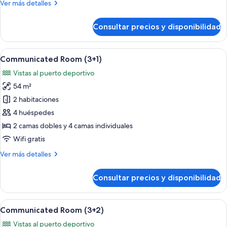
Más
Ver más detalles
detalles
de
Consultar precios y disponibilidad
Communicated
Room
Abrir
Habitación de hotel con dos camas, tel
6
Communicated Room (3+1)
todas
Vistas al puerto deportivo
las
54 m²
fotos
de
2 habitaciones
Communicated
4 huéspedes
Room
2 camas dobles y 4 camas individuales
(3+1)
Wifi gratis
Más
Ver más detalles
detalles
de
Consultar precios y disponibilidad
Communicated
Room
(3+1)
Abrir
Habitación de hotel con dos camas, tel
6
Communicated Room (3+2)
todas
Vistas al puerto deportivo