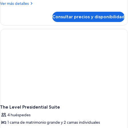
Más
Ver más detalles
detalles
de
Consultar precios y disponibilidad
Premium
Room
(2+1)
The Level Presidential Suite
4 huéspedes
1 cama de matrimonio grande y 2 camas individuales