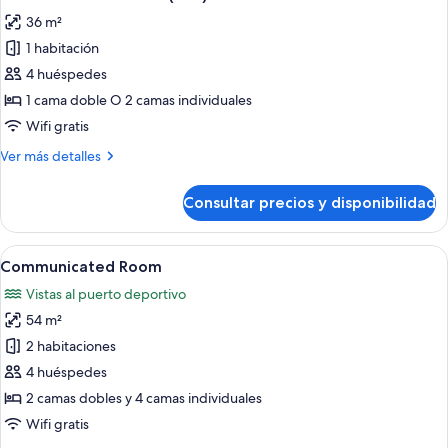
todas
36 m²
las
1 habitación
fotos
de
4 huéspedes
Grand
1 cama doble O 2 camas individuales
Premium
Wifi gratis
Room
Más
Ver más detalles
(2+2)
detalles
de
Consultar precios y disponibilidad
Grand
Premium
Room
Abrir
Habitación de hotel con dos camas, tel
7
(2+2)
Communicated Room
todas
Vistas al puerto deportivo
las
54 m²
fotos
de
2 habitaciones
Communicated
4 huéspedes
Room
2 camas dobles y 4 camas individuales
Wifi gratis