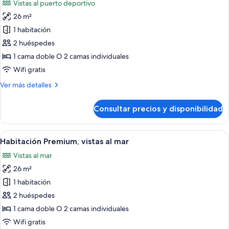
Vistas al puerto deportivo
View
las
Adults
26 m²
fotos
Only
de
1 habitación
Habitación
2 huéspedes
Premium
1 cama doble O 2 camas individuales
Wifi gratis
Más
Ver más detalles
detalles
de
Consultar precios y disponibilidad
Habitación
Premium
Abrir
Habitación de hotel con dos camas, un e
7
Habitación Premium, vistas al mar
todas
Vistas al mar
las
26 m²
fotos
de
1 habitación
Habitación
2 huéspedes
Premium,
1 cama doble O 2 camas individuales
vistas
Wifi gratis