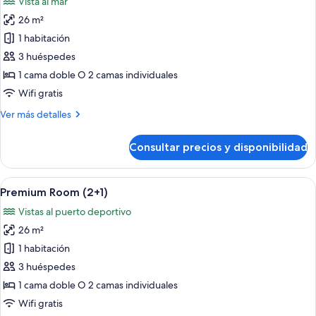
Vista al mar
las
26 m²
fotos
de
1 habitación
Premium
3 huéspedes
Room
1 cama doble O 2 camas individuales
Sea
Wifi gratis
View
Más
Ver más detalles
(3AD)
detalles
de
Consultar precios y disponibilidad
Premium
Room
Sea
Abrir
Una habitación de hotel con una cama gr
6
View
Premium Room (2+1)
todas
(3AD)
Vistas al puerto deportivo
las
26 m²
fotos
de
1 habitación
Premium
3 huéspedes
Room
1 cama doble O 2 camas individuales
(2+1)
Wifi gratis