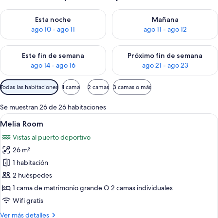
Consulta la disponibilidad para esta noche, ago 10 - ago 11
Consulta la disponibilidad par
Esta noche
Mañana
ago 10 - ago 11
ago 11 - ago 12
Consulta la disponibilidad para este fin de semana, ago 14 - a
Consulta la disponibilidad par
Este fin de semana
Próximo fin de semana
ago 14 - ago 16
ago 21 - ago 23
Filtros
Todas las habitaciones
1 cama
2 camas
3 camas o más
disponibles
para
Se muestran 26 de 26 habitaciones
las
Abrir
Habitación de hotel con cama, escritori
7
Melia Room
habitaciones
todas
Vistas al puerto deportivo
las
26 m²
fotos
de
1 habitación
Melia
2 huéspedes
Room
1 cama de matrimonio grande O 2 camas individuales
Wifi gratis
Más
Ver más detalles