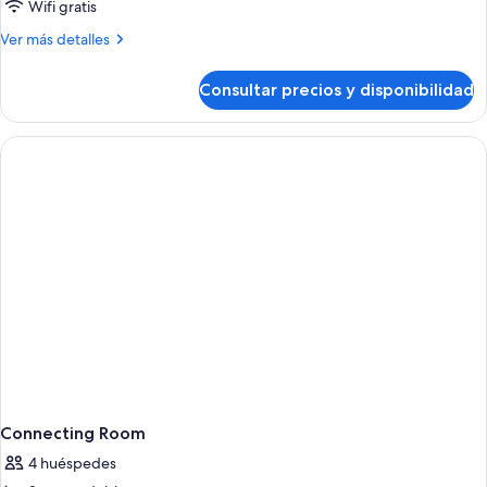
Wifi gratis
Más
Ver más detalles
detalles
de
Consultar precios y disponibilidad
The
Level
Presidential
Suite
Connecting Room
4 huéspedes