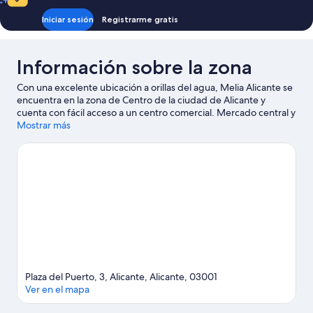
Iniciar sesión
Registrarme gratis
Información sobre la zona
Con una excelente ubicación a orillas del agua, Melia Alicante se
encuentra en la zona de Centro de la ciudad de Alicante y
cuenta con fácil acceso a un centro comercial. Mercado central y
El Corte Inglés son lugares imprescindibles para los amantes de
Mostrar más
las tiendas; añádelos a tu itinerario junto a fantásticos parajes
naturales, como Playa de Postiguet y Playa de El Campello.
También merece la pena acercarse a Ayuntamiento de Alicante y
Castillo de Santa Bárbara. Dedica algo de tiempo a descubrir
cuáles son las actividades de la zona, entre las que se incluye el
golf.
Ver guía de viaje de Alicante
Plaza del Puerto, 3, Alicante, Alicante, 03001
Ver en el mapa