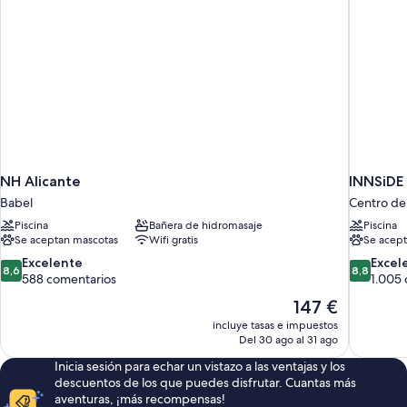
NH Alicante
INNSiDE 
Babel
Centro de 
Piscina
Bañera de hidromasaje
Piscina
Se aceptan mascotas
Wifi gratis
Se acept
8.6
8.8
Excelente
Excel
8,6
8,8
sobre
sobre
588 comentarios
1.005
10,
10,
El
147 €
Excelente,
Excelente
precio
incluye tasas e impuestos
588 comentarios
1.005 com
actual
Del 30 ago al 31 ago
es
Inicia sesión para echar un vistazo a las ventajas y los
de
descuentos de los que puedes disfrutar. Cuantas más
147 €
aventuras, ¡más recompensas!